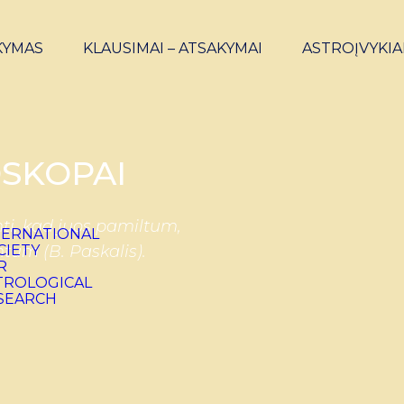
KYMAS
KLAUSIMAI – ATSAKYMAI
ASTROĮVYKIA
SKOPAI
ti, kad juos pamiltum,
ntum (B. Paskalis).