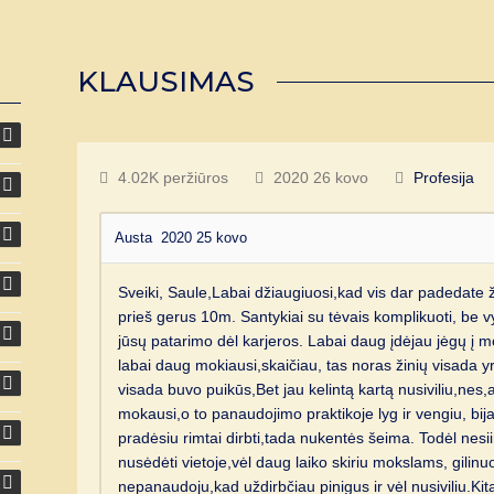
KLAUSIMAS
4.02K peržiūros
2020 26 kovo
Profesija
Austa
2020 25 kovo
Sveiki, Saule,Labai džiaugiuosi,kad vis dar padedate
prieš gerus 10m. Santykiai su tėvais komplikuoti, be v
jūsų patarimo dėl karjeros. Labai daug įdėjau jėgų į 
labai daug mokiausi,skaičiau, tas noras žinių visada yr
visada buvo puikūs,Bet jau kelintą kartą nusiviliu,nes
mokausi,o to panaudojimo praktikoje lyg ir vengiu, bij
pradėsiu rimtai dirbti,tada nukentės šeima. Todėl ne
nusėdėti vietoje,vėl daug laiko skiriu mokslams, gilinuo
nepanaudoju,kad uždirbčiau pinigus ir vėl nusiviliu.Kita