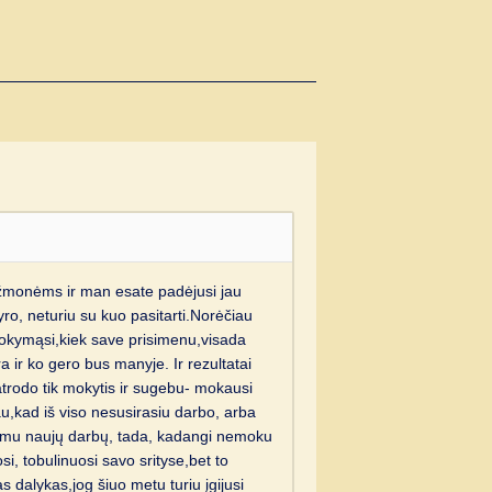
 žmonėms ir man esate padėjusi jau
yro, neturiu su kuo pasitarti.Norėčiau
mokymąsi,kiek save prisimenu,visada
a ir ko gero bus manyje. Ir rezultatai
,atrodo tik mokytis ir sugebu- mokausi
au,kad iš viso nesusirasiu darbo, arba
siimu naujų darbų, tada, kadangi nemoku
si, tobulinuosi savo srityse,bet to
s dalykas,jog šiuo metu turiu įgijusi