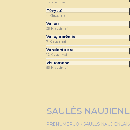
1 Klausimas
Tėvystė
4 Klausimai
Vaikas
59 Klausimai
Vaikų darželis
7 Klausimai
Vandenio era
12 Klausimai
Visuomenė
59 Klausimai
SAULĖS NAUJIENL
PRENUMERUOK SAULĖS NAUJIENLAIŠKĮ