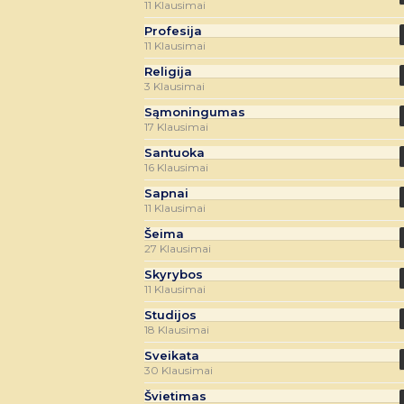
11 Klausimai
Profesija
11 Klausimai
Religija
3 Klausimai
Sąmoningumas
17 Klausimai
Santuoka
16 Klausimai
Sapnai
11 Klausimai
Šeima
27 Klausimai
Skyrybos
11 Klausimai
Studijos
18 Klausimai
Sveikata
30 Klausimai
Švietimas