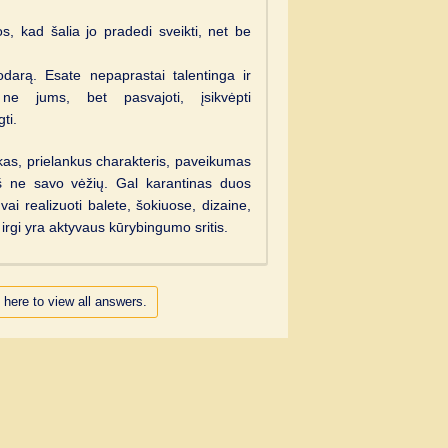
s, kad šalia jo pradedi sveikti, net be
kodarą. Esate nepaprastai talentinga ir
 ne jums, bet pasvajoti, įsikvėpti
ti.
škas, prielankus charakteris, paveikumas
iš ne savo vėžių. Gal karantinas duos
ai realizuoti balete, šokiuose, dizaine,
irgi yra aktyvaus kūrybingumo sritis.
 here to view all answers.