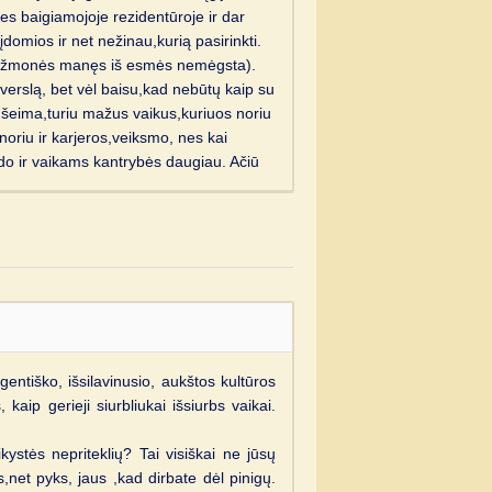
es baigiamojoje rezidentūroje ir dar
domios ir net nežinau,kurią pasirinkti.
kad žmonės manęs iš esmės nemėgsta).
verslą, bet vėl baisu,kad nebūtų kaip su
i šeima,turiu mažus vaikus,kuriuos noriu
u noriu ir karjeros,veiksmo, nes kai
odo ir vaikams kantrybės daugiau. Ačiū
gentiško, išsilavinusio, aukštos kultūros
aip gerieji siurbliukai išsiurbs vaikai.
ystės nepriteklių? Tai visiškai ne jūsų
ės,net pyks, jaus ,kad dirbate dėl pinigų.