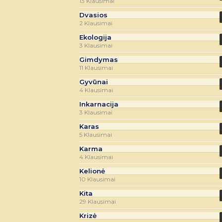
13 Klausimai
Dvasios
2 Klausimai
Ekologija
3 Klausimai
Gimdymas
11 Klausimai
Gyvūnai
4 Klausimai
Inkarnacija
3 Klausimai
Karas
5 Klausimai
Karma
4 Klausimai
Kelionė
10 Klausimai
Kita
29 Klausimai
Krizė