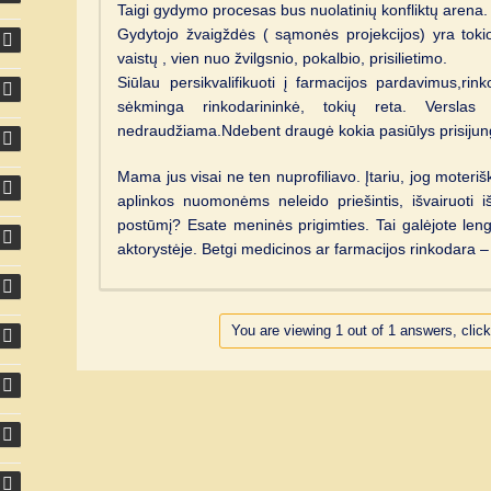
Taigi gydymo procesas bus nuolatinių konfliktų arena.
Gydytojo žvaigždės ( sąmonės projekcijos) yra tokio
vaistų , vien nuo žvilgsnio, pokalbio, prisilietimo.
Siūlau persikvalifikuoti į farmacijos pardavimus,rin
sėkminga rinkodarininkė, tokių reta. Verslas
nedraudžiama.Ndebent draugė kokia pasiūlys prisijung
Mama jus visai ne ten nuprofiliavo. Įtariu, jog moteri
aplinkos nuomonėms neleido priešintis, išvairuoti 
postūmį? Esate meninės prigimties. Tai galėjote lengv
aktorystėje. Betgi medicinos ar farmacijos rinkodara – 
You are viewing 1 out of 1 answers, click