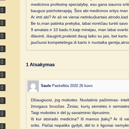
medicinos profesinę specialybę, esu gana siauros sriti
baugusi psichoterapiją. Šios abi medicinos sritys man į
Ar imti abi? Ar aš nė vienai netinku(kartais atrodo,
Be to,man patinka prekyba, labai norėčiau turėti savo 
9 amatais ir 10 badu.Ir,kaip minėjau, man labai svarb
išlavinti, išauginti,praleisti daug laiko su jais, bet kart
jaučiuosi kompetetinga iš karto ir nuotaika gerėja,atr
1
Atsakymas
Saule
Paskelbta 2020 26 kovo
Džiaugiuosi, jog mokotės. Nuolatinis pažinimas- inteli
žmogaus bruožas. Žinias, kurių sėmėtės ir semiatės, k
Taigi mokotės ir dėl jų savaiminio išprusimo.
Iš kur atsirado medicina? Iš mamos įtakų? Ar iš vaik
sritis. Pačiai nepatiks gydyti, dėl to ir ligoniai nemyl