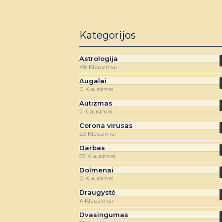
Kategorijos
Astrologija
48 Klausimai
Augalai
0 Klausimai
Autizmas
2 Klausimai
Corona virusas
29 Klausimai
Darbas
53 Klausimai
Dolmenai
0 Klausimai
Draugystė
4 Klausimai
Dvasingumas