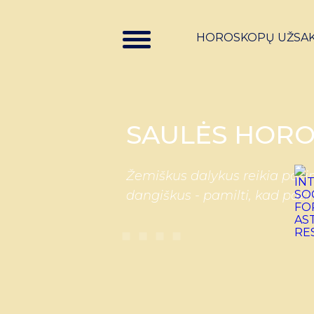
HOROSKOPŲ UŽSA
SAULĖS HORO
Žemiškus dalykus reikia pažin
dangiškus - pamilti, kad paži