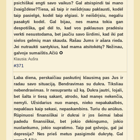
psichiškai engti savo vaikus? Gal atsispindi tai mano
žvaigždėse?Tiesa, aš taip ir neišdrįsau paklausti, kodėl
taip pasielgė, kodėl taip elgiasi. Ir neišdrįsiu, negaliu
pasakyti kodėl. Gal bijau, nes mama tokia gan
despotiška, gal dėl to, kad vos paklausus pradėsiu
verkti nesustodama, bet jaučiu savo širdimi, kad iki pat
sielos gelmių man skauda. Rašau Jums ir ašara rieda.
Jei nutraukti santykius, kad mama atsitokėtų? Nežinau,
galvoje sumaištis.Ačiū 🌻
Klausia: Aušra
#371
Laba diena, perskaičiau paskutinį klausimą pas Jus ir
radau savo situaciją. Bendravimas su dukra. Tiksliau
nebendravimas. Ir nesuprantu už ką. Dukra jautri, lojali,
bet šalta ir tiesą sakant, atrodo, kad manęs nekenčia,
nemyli. Užsidarius nuo manęs, nieko nepakakalbės,
nepaklaus kaip sekasi, nepaskambins. Turiu du anūkus.
Rūpinuosi finansiškai ir dukrai ir jos šeimai labai
padedu finansiškai, bet jokio dėkingumo, jokio
nuolankumo, jokio supratimo. Taip pat gslvoju, gal jai
depresija? Nes prieš metus pasigimdė dukrytę. Gal