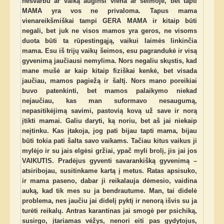
nesvarbu ar vaiką auginsi viena ar šeimoje, bet tapti
MAMA yra vos ne privaloma. Tapus mama
vienareikšmiškai tampi GERA MAMA ir kitaip būti
negali, bet juk ne visos mamos yra geros, ne visoms
duota būti ta rūpestingąją, vaikui laimės linkinčia
mama. Esu iš trijų vaikų šeimos, esu pagrandukė ir visą
gyvenimą jaučiausi nemylima. Nors negaliu skųstis, kad
mane mušė ar kaip kitaip fiziškai kenkė, bet visada
jaučiau, mamos pagiežą ir šaltį. Nors mano poreikiai
buvo patenkinti, bet mamos palaikymo niekad
nejaučiau, kas man suformavo nesaugumą,
nepasitikėjimą savimi, pastovią kovą už save ir norą
įtikti mamai. Galiu daryti, ką noriu, bet aš jai niekaip
neįtinku. Kas įtakoja, jog pati bijau tapti mama, bijau
būti tokia pati šalta savo vaikams. Tačiau kitus vaikus ji
mylėjo ir su jais elgėsi gržiai, ypač myli brolį, jis jai jos
VAIKUTIS. Pradėjus gyventi savarankišką gyvenimą –
atsiribojau, susitinkame kartą į metus. Ratas apsisuko,
ir mama paseno, dabar ji reikalauja dėmesio, vaidina
auką, kad tik mes su ja bendrautume. Man, tai didelė
problema, nes jaučiu jai didelį pyktį ir nenorą išvis su ja
turėti reikalų. Antras karantinas jai smogė per psichiką,
susirgo, įtariamas vėžys, nenori eiti pas gydytojus,