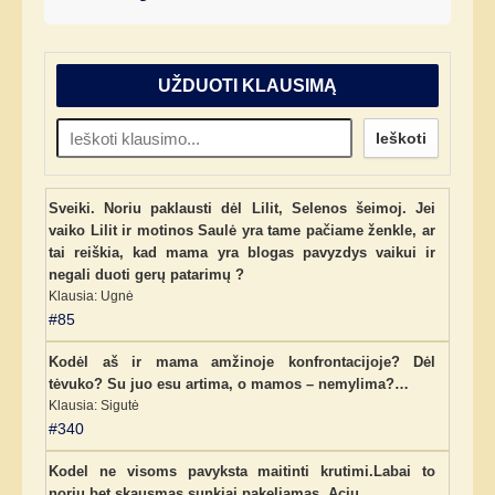
UŽDUOTI KLAUSIMĄ
Ieškoti
Sveiki. Noriu paklausti dėl Lilit, Selenos šeimoj. Jei
vaiko Lilit ir motinos Saulė yra tame pačiame ženkle, ar
tai reiškia, kad mama yra blogas pavyzdys vaikui ir
negali duoti gerų patarimų ?
Klausia: Ugnė
#85
Kodėl aš ir mama amžinoje konfrontacijoje? Dėl
tėvuko? Su juo esu artima, o mamos – nemylima?…
Klausia: Sigutė
#340
Kodel ne visoms pavyksta maitinti krutimi.Labai to
noriu,bet skausmas sunkiai pakeliamas. Aciu.