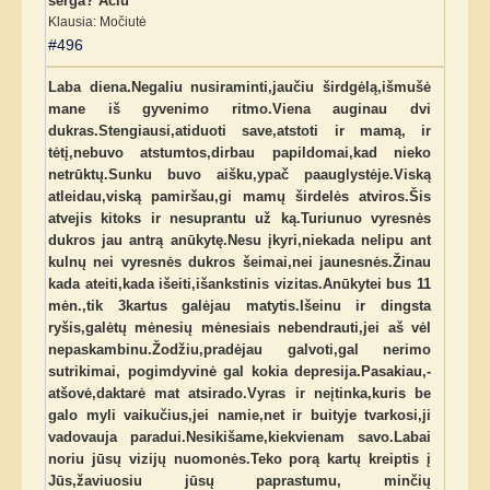
serga? Ačiū
Klausia: Močiutė
#496
Laba diena.Negaliu nusiraminti,jaučiu širdgėlą,išmušė
mane iš gyvenimo ritmo.Viena auginau dvi
dukras.Stengiausi,atiduoti save,atstoti ir mamą, ir
tėtį,nebuvo atstumtos,dirbau papildomai,kad nieko
netrūktų.Sunku buvo aišku,ypač paauglystėje.Viską
atleidau,viską pamiršau,gi mamų širdelės atviros.Šis
atvejis kitoks ir nesuprantu už ką.Turiunuo vyresnės
dukros jau antrą anūkytę.Nesu įkyri,niekada nelipu ant
kulnų nei vyresnės dukros šeimai,nei jaunesnės.Žinau
kada ateiti,kada išeiti,išankstinis vizitas.Anūkytei bus 11
mėn.,tik 3kartus galėjau matytis.Išeinu ir dingsta
ryšis,galėtų mėnesių mėnesiais nebendrauti,jei aš vėl
nepaskambinu.Žodžiu,pradėjau galvoti,gal nerimo
sutrikimai, pogimdyvinė gal kokia depresija.Pasakiau,-
atšovė,daktarė mat atsirado.Vyras ir neįtinka,kuris be
galo myli vaikučius,jei namie,net ir buityje tvarkosi,ji
vadovauja paradui.Nesikišame,kiekvienam savo.Labai
noriu jūsų vizijų nuomonės.Teko porą kartų kreiptis į
Jūs,žaviuosiu jūsų paprastumu, minčių