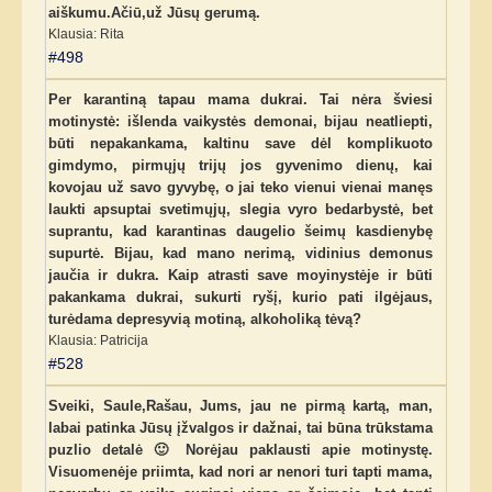
aiškumu.Ačiū,už Jūsų gerumą.
Klausia: Rita
#498
Per karantiną tapau mama dukrai. Tai nėra šviesi
motinystė: išlenda vaikystės demonai, bijau neatliepti,
būti nepakankama, kaltinu save dėl komplikuoto
gimdymo, pirmųjų trijų jos gyvenimo dienų, kai
kovojau už savo gyvybę, o jai teko vienui vienai manęs
laukti apsuptai svetimųjų, slegia vyro bedarbystė, bet
suprantu, kad karantinas daugelio šeimų kasdienybę
supurtė. Bijau, kad mano nerimą, vidinius demonus
jaučia ir dukra. Kaip atrasti save moyinystėje ir būti
pakankama dukrai, sukurti ryšį, kurio pati ilgėjaus,
turėdama depresyvią motiną, alkoholiką tėvą?
Klausia: Patricija
#528
Sveiki, Saule,Rašau, Jums, jau ne pirmą kartą, man,
labai patinka Jūsų įžvalgos ir dažnai, tai būna trūkstama
puzlio detalė 🙂 Norėjau paklausti apie motinystę.
Visuomenėje priimta, kad nori ar nenori turi tapti mama,