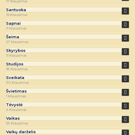
17 Klausimai
Santuoka
16 Klausimai
Sapnai
11 Klausimai
Šeima
27 Klausimai
Skyrybos
11 Klausimai
Studijos
18 Klausimai
Sveikata
30 Klausimai
Švietimas
1 Klausimas
Tėvystė
4 Klausimai
Vaikas
59 Klausimai
Vaikų darželis