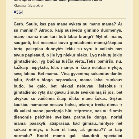
Klausia: Svajokle
#364
Gerb. Saule, kas pas mane vyksta su mano mama? Ar
su manimi? Atrodo, kaip susivedu gimimo duomenys,
mano mama man turi būti labai brangi? Mylinti mane,
sauganti, bet neseniai buvo gimtadienis mano,iškepiau
tortą, pakepiau duonytės lekiu su vyru ir vaikais pas
tėvus papietauti, o jie lyg niekur nieko. Lyg nebūtų jokio
gimtadienio, lyg būčiau tuščia vieta..Tėtis pamiršo, nu,
kažkaip nepykstu, tėtis manęs ir šiaip nelabai mylėjo,
sesę labiau. Bet mama.. Visą gyvenimą sukandus dantis
tyliu, žodžio blogo nepasakau, mama labai sunkaus
būdo, be galo, bet niekad nebuvau išsisokus ir
gimtadienio rytą dar gavau žinute sveikinimą iš jos, bet
atvykus su vaišėmis šiaip ištiko mane šokas. Grįžus
kaukiau namuose nesavu balsu, ašaroju trečią dieną ir
tik vaikai mane įpareigoja būti stipresne, nes nu šiomis
dienomis psichinė sveikata pramušė dungą, norisi
mamai pasakyti, atsiprašau, kad gimiau..mintyse net
sukasi mintys, o kam iš tiesų aš gimiau?? ar taip
normalu? Kodėl mama gali skaudinti specialiai