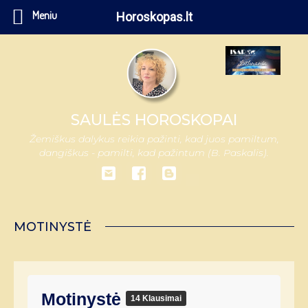
Meniu
Horoskopas.lt
SAULĖS HOROSKOPAI
Žemiškus dalykus reikia pažinti, kad juos pamiltum,
dangiškus - pamilti, kad pažintum (B. Paskalis).
MOTINYSTĖ
Motinystė
14 Klausimai