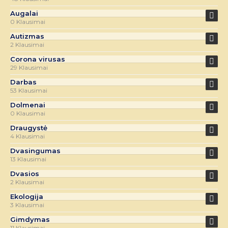
Augalai
0 Klausimai
Autizmas
2 Klausimai
Corona virusas
29 Klausimai
Darbas
53 Klausimai
Dolmenai
0 Klausimai
Draugystė
4 Klausimai
Dvasingumas
13 Klausimai
Dvasios
2 Klausimai
Ekologija
3 Klausimai
Gimdymas
11 Klausimai