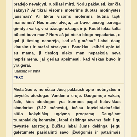
pradėjo nevalgyti, ruošiasi mirti. Noriu paklausti, kur čia
šaknys? Ar tikrai visoms moterims duotas motinystės
jausmas? Ar tikrai visoms moterims būtina tapti
mamomis? Nes mano atveju, tai buvo tiesiog pareiga
gimdyti vaiką, visi užaugo užaugs ir ji. Kodėl tokia šalta
būtent buvo man? Nors aš jai nieko blogo nepadariau, o
gal ji tiesiog nenorėjo, kad aš gimčiau? Labai daug
klausimų ir mažai atsakymų. Bandžiau kalbėti apie tai
su mama, ji tiesiog nieko man nepaskoja neva
neprisimena, jai geriau apsimesti, kad viskas buvo ir
yra gerai.
Klausia: Kristina
#530
Miela Saule, norėčiau Jūsų paklausti apie motinystės ir
tėvystės atostogas Vandenio eroje. Daugumoje vakarų
šalių šios atostogos yra trumpos pagal lietuviškus
standartus (3-12 mėnesių), tačiau lopšeliai-darželiai
siūlo kokybišką ugdymą programą. Daugėjant
trumpalaikių kontraktų, labai rizikinga tėvams išeiti ilgų
tėvystės atostogų. Būčiau labai Jums dėkinga, jeigu
galėtumėte pasidalinti savo įžvalgomis ir patarimais