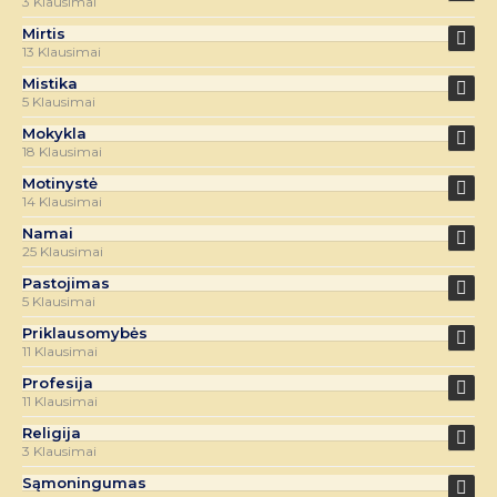
3 Klausimai
Mirtis
13 Klausimai
Mistika
5 Klausimai
Mokykla
18 Klausimai
Motinystė
14 Klausimai
Namai
25 Klausimai
Pastojimas
5 Klausimai
Priklausomybės
11 Klausimai
Profesija
11 Klausimai
Religija
3 Klausimai
Sąmoningumas