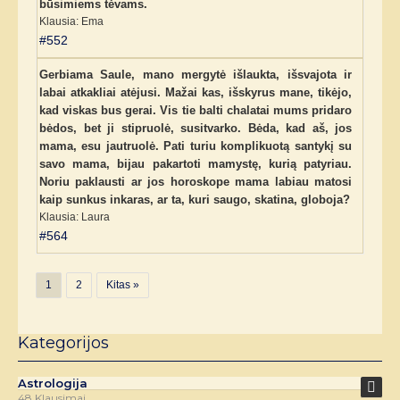
būsimiems tėvams.
Klausia: Ema
#552
Gerbiama Saule, mano mergytė išlaukta, išsvajota ir
labai atkakliai atėjusi. Mažai kas, išskyrus mane, tikėjo,
kad viskas bus gerai. Vis tie balti chalatai mums pridaro
bėdos, bet ji stipruolė, susitvarko. Bėda, kad aš, jos
mama, esu jautruolė. Pati turiu komplikuotą santykį su
savo mama, bijau pakartoti mamystę, kurią patyriau.
Noriu paklausti ar jos horoskope mama labiau matosi
kaip sunkus inkaras, ar ta, kuri saugo, skatina, globoja?
Klausia: Laura
#564
1
2
Kitas »
Kategorijos
Astrologija
48 Klausimai