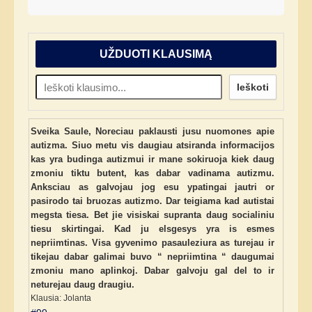
UŽDUOTI KLAUSIMĄ
Ieškoti
Sveika Saule, Noreciau paklausti jusu nuomones apie
autizma. Siuo metu vis daugiau atsiranda informacijos
kas yra budinga autizmui ir mane sokiruoja kiek daug
zmoniu tiktu butent, kas dabar vadinama autizmu.
Anksciau as galvojau jog esu ypatingai jautri or
pasirodo tai bruozas autizmo. Dar teigiama kad autistai
megsta tiesa. Bet jie visiskai supranta daug socialiniu
tiesu skirtingai. Kad ju elsgesys yra is esmes
nepriimtinas. Visa gyvenimo pasauleziura as turejau ir
tikejau dabar galimai buvo “ nepriimtina “ daugumai
zmoniu mano aplinkoj. Dabar galvoju gal del to ir
neturejau daug draugiu.
Klausia: Jolanta