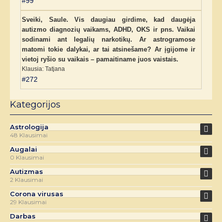
#99
Sveiki, Saule. Vis daugiau girdime, kad daugėja
autizmo diagnozių vaikams, ADHD, OKS ir pns. Vaikai
sodinami ant legalių narkotikų. Ar astrogramose
matomi tokie dalykai, ar tai atsinešame? Ar įgijome ir
vietoj ryšio su vaikais – pamaitiname juos vaistais.
Klausia: Tatjana
#272
Kategorijos
Astrologija
48 Klausimai
Augalai
0 Klausimai
Autizmas
2 Klausimai
Corona virusas
29 Klausimai
Darbas