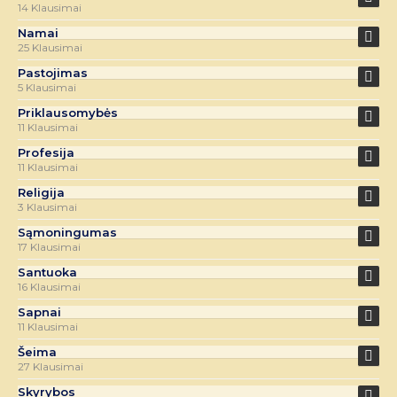
14 Klausimai
Namai
25 Klausimai
Pastojimas
5 Klausimai
Priklausomybės
11 Klausimai
Profesija
11 Klausimai
Religija
3 Klausimai
Sąmoningumas
17 Klausimai
Santuoka
16 Klausimai
Sapnai
11 Klausimai
Šeima
27 Klausimai
Skyrybos