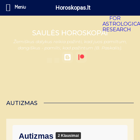
Meniu
Horoskopas.lt
SAULĖS HOROSKOPAI
Žemiškus dalykus reikia pažinti, kad juos pamiltum,
dangiškus - pamilti, kad pažintum (B. Paskalis).
AUTIZMAS
Autizmas
2 Klausimai