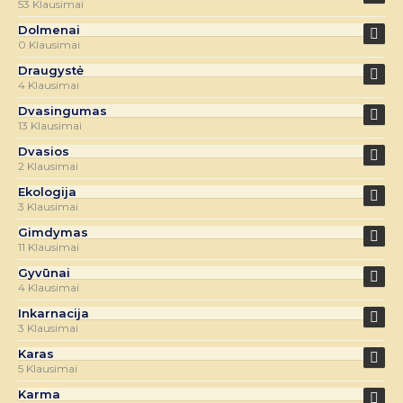
53 Klausimai
Dolmenai
0 Klausimai
Draugystė
4 Klausimai
Dvasingumas
13 Klausimai
Dvasios
2 Klausimai
Ekologija
3 Klausimai
Gimdymas
11 Klausimai
Gyvūnai
4 Klausimai
Inkarnacija
3 Klausimai
Karas
5 Klausimai
Karma