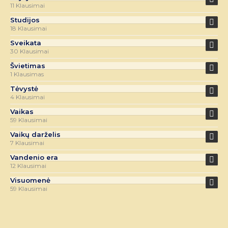
11 Klausimai
Studijos
18 Klausimai
Sveikata
30 Klausimai
Švietimas
1 Klausimas
Tėvystė
4 Klausimai
Vaikas
59 Klausimai
Vaikų darželis
7 Klausimai
Vandenio era
12 Klausimai
Visuomenė
59 Klausimai