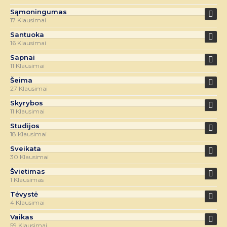
Sąmoningumas
17 Klausimai
Santuoka
16 Klausimai
Sapnai
11 Klausimai
Šeima
27 Klausimai
Skyrybos
11 Klausimai
Studijos
18 Klausimai
Sveikata
30 Klausimai
Švietimas
1 Klausimas
Tėvystė
4 Klausimai
Vaikas
59 Klausimai