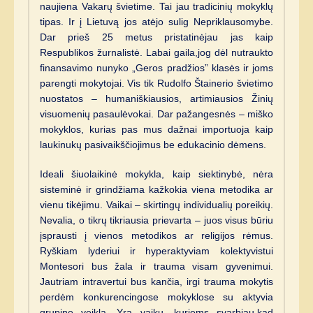
naujiena Vakarų švietime. Tai jau tradicinių mokyklų
tipas. Ir į Lietuvą jos atėjo sulig Nepriklausomybe.
Dar prieš 25 metus pristatinėjau jas kaip
Respublikos žurnalistė. Labai gaila,jog dėl nutraukto
finansavimo nunyko „Geros pradžios” klasės ir joms
parengti mokytojai. Vis tik Rudolfo Štainerio švietimo
nuostatos – humaniškiausios, artimiausios Žinių
visuomenių pasaulėvokai. Dar pažangesnės – miško
mokyklos, kurias pas mus dažnai importuoja kaip
laukinukų pasivaikščiojimus be edukacinio dėmens.
Ideali šiuolaikinė mokykla, kaip siektinybė, nėra
sisteminė ir grindžiama kažkokia viena metodika ar
vienu tikėjimu. Vaikai – skirtingų individualių poreikių.
Nevalia, o tikrų tikriausia prievarta – juos visus būriu
įsprausti į vienos metodikos ar religijos rėmus.
Ryškiam lyderiui ir hyperaktyviam kolektyvistui
Montesori bus žala ir trauma visam gyvenimui.
Jautriam intravertui bus kančia, irgi trauma mokytis
perdėm konkurencingose mokyklose su aktyvia
grupine veikla. Yra vaikų, kuriems svarbiau,kad