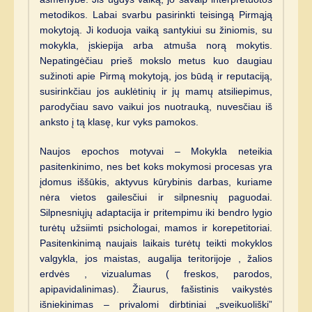
metodikos. Labai svarbu pasirinkti teisingą Pirmąją
mokytoją. Ji koduoja vaiką santykiui su žiniomis, su
mokykla, įskiepija arba atmuša norą mokytis.
Nepatingėčiau prieš mokslo metus kuo daugiau
sužinoti apie Pirmą mokytoją, jos būdą ir reputaciją,
susirinkčiau jos auklėtinių ir jų mamų atsiliepimus,
parodyčiau savo vaikui jos nuotrauką, nuvesčiau iš
anksto į tą klasę, kur vyks pamokos.
Naujos epochos motyvai – Mokykla neteikia
pasitenkinimo, nes bet koks mokymosi procesas yra
įdomus iššūkis, aktyvus kūrybinis darbas, kuriame
nėra vietos gailesčiui ir silpnesnių paguodai.
Silpnesniųjų adaptacija ir pritempimu iki bendro lygio
turėtų užsiimti psichologai, mamos ir korepetitoriai.
Pasitenkinimą naujais laikais turėtų teikti mokyklos
valgykla, jos maistas, augalija teritorijoje , žalios
erdvės , vizualumas ( freskos, parodos,
apipavidalinimas). Žiaurus, fašistinis vaikystės
išniekinimas – privalomi dirbtiniai „sveikuoliški”