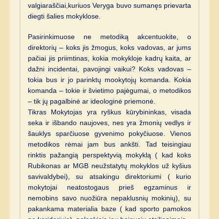
valgiaraščiai,kuriuos Veryga buvo sumanęs prievarta
diegti šalies mokyklose.
Pasirinkimuose ne metodiką akcentuokite, o
direktorių – koks jis žmogus, koks vadovas, ar jums
pačiai jis priimtinas, kokia mokykloje kadrų kaita, ar
dažni incidentai, pavojingi vaikui? Koks vadovas –
tokia bus ir jo parinktų mookytojų komanda. Kokia
komanda – tokie ir švietimo pajėgumai, o metodikos
– tik jų pagalbinė ar ideologinė priemonė.
Tikras Mokytojas yra ryškus kūrybininkas, visada
seka ir išbando naujoves, nes yra žmonių vedlys ir
šauklys sparčiuose gyvenimo pokyčiuose. Vienos
metodikos rėmai jam bus ankšti. Tad teisingiau
rinktis pažangią perspektyvią mokyklą ( kad koks
Rubikonas ar MGB neužstatytų mokyklos už kyšius
savivaldybei), su atsakingu direktoriumi ( kurio
mokytojai neatostogaus prieš egzaminus ir
nemobins savo nuožiūra nepaklusnių mokinių), su
pakankama materialia baze ( kad sporto pamokos