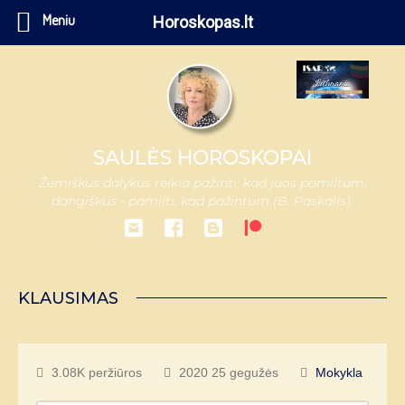
Meniu
Horoskopas.lt
SAULĖS HOROSKOPAI
Žemiškus dalykus reikia pažinti, kad juos pamiltum,
dangiškus - pamilti, kad pažintum (B. Paskalis).
KLAUSIMAS
3.08K peržiūros
2020 25 gegužės
Mokykla