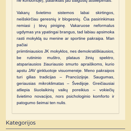
ne koridoriuje), palankiais jau baigusių atsiliepimais.
Vakarų švietimo sistemos labai skirtingos,
neišskirčiau geresnių ir blogesnių. Čia pasirinkimas
remiasi į tėvų piniginę. Vakaruose neformalus
ugdymas yra ypatingai brangus, tad labiau apsimoka
rasti mokyklą su menine ar sportine pakraipa. Man
pačiai
priimtiniausios JK mokyklos, nes demokratiškiausios,
be rutininio muštro, plataus žinių spektro,
atspariausios žiauriausio smurto apraiškoms, kurio
apstu JAV ginkluotoje visuomenėje. Meno pakraipos
turi gilias tradicijas – Prancūzijoje. Saugumas,
geriausias mikroklimatas – Švedijoje. Greičiausiai
atliepia šiuolaikinių vaikų poreikius – vokiečių
švietimo novacijos, nors psichologinio komforto ir
patogumo šeimai ten nulis.
Kategorijos