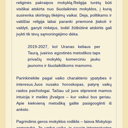
religinės pakraipos mokyklą.Religija turėtų būti
visiškai atskirta nuo šiuolaikinės mokyklos, į kurią
susirenka skirtingų tikėjimų vaikai. Deja, politikams ir
valdžiai religija labai paranki priemonė įtakoti ir
valdyti, ganyti rinkėjus, todėl žūtbūtinė atskirtis gali
įvykti tik tėvų sąmoningėjimo dėka.
2019-2027, kol Uranas keliaus per
Taurą, įvairios egzotinės metodikos taps
privačių mokyklų komerciniu jauku
jaunoms ir šiuolaikiškoms mamoms.
Parinkinėkite pagal vaiko charakterio ypatybes ir
interesus.Juos nusako horoskopas, patyrę vaikų
raidos psichologai. Tačiau už juos stipresnė mamos
intuicija ir meilės įžvalgos – kur vaikui bus geriau.
Apie kiekvieną metodiką galite pasigooglinti iš
anksto.
Pagrindinis geros mokyklos rodiklis – laisva Mokytojo
asmenybė. Jis ugdys vaiką, jo savaip interpretuotos