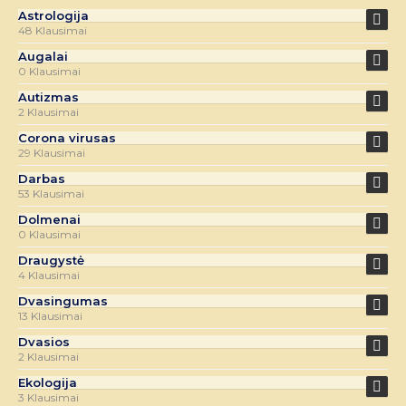
Astrologija
48 Klausimai
Augalai
0 Klausimai
Autizmas
2 Klausimai
Corona virusas
29 Klausimai
Darbas
53 Klausimai
Dolmenai
0 Klausimai
Draugystė
4 Klausimai
Dvasingumas
13 Klausimai
Dvasios
2 Klausimai
Ekologija
3 Klausimai