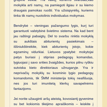
mokykla arti namų, na pamiegoti ilgiau ir su kiemo
draugais pamokas ruošti. Yra užsispyrėlių, kuriems
tinka tik namų nuotolinis individualus mokymas.
Bendrybė – vieningas pažangumo lygis, kurį turi
garantuoti valstybinė švietimo sistema. Na kad bent
jau raštingi pabaigtų. Dėl to svarbu rinktis mokyklą
su aukštais abiturientų pasiekimais –
iššniukštinėkite, kiek abiturientų įstojo, kokie
egzaminų vidurkiai. Lietuvos ypatybė: mokytojai
patys buriasi į stiprias pedagogų komandas,
lygiuojasi į savo srities žvaigždes, kurios pilnu ryškiu
sutviska kieto direktoriaus užnugaryje. Yra ir
neprivačių mokyklų su kosminio lygio pedagogų
komandomis, tik ŠMM ministerija tokių neafišuoja,
nes jos turi imunitetą klerkų savapelnėms
fantazijoms.
Jei norite užauginti aršų ateistą, kovosiantį gyvenime
su bet kokiomis tikėjimo apraiškomis – leiskite į