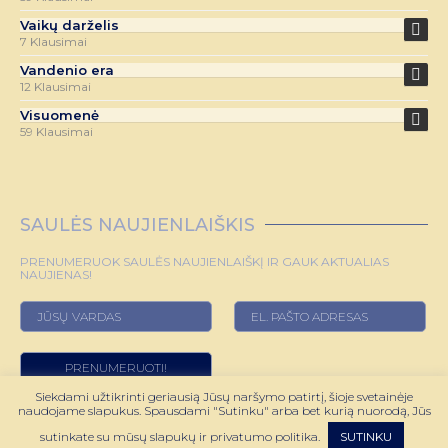
Vaikų darželis
7 Klausimai
Vandenio era
12 Klausimai
Visuomenė
59 Klausimai
SAULĖS NAUJIENLAIŠKIS
PRENUMERUOK SAULĖS NAUJIENLAIŠKĮ IR GAUK AKTUALIAS
NAUJIENAS!
Siekdami užtikrinti geriausią Jūsų naršymo patirtį, šioje svetainėje
naudojame slapukus. Spausdami "Sutinku" arba bet kurią nuorodą, Jūs
© 2022 HOROSKOPAS.LT VISOS TEISĖS SAUGOMOS
sutinkate su mūsų slapukų ir privatumo politika.
SUTINKU
SPRENDIMAS:
WEBMODE.LT