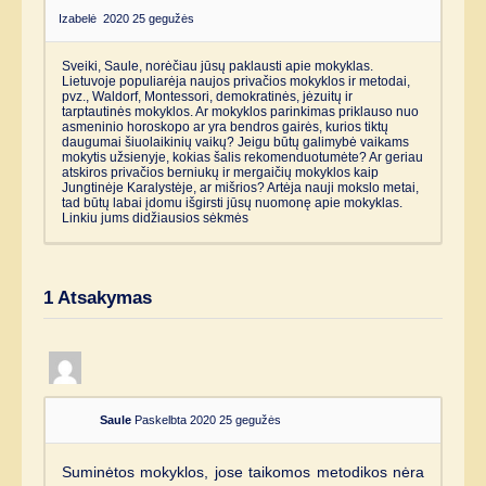
Izabelė
2020 25 gegužės
Sveiki, Saule, norėčiau jūsų paklausti apie mokyklas.
Lietuvoje populiarėja naujos privačios mokyklos ir metodai,
pvz., Waldorf, Montessori, demokratinės, jėzuitų ir
tarptautinės mokyklos. Ar mokyklos parinkimas priklauso nuo
asmeninio horoskopo ar yra bendros gairės, kurios tiktų
daugumai šiuolaikinių vaikų? Jeigu būtų galimybė vaikams
mokytis užsienyje, kokias šalis rekomenduotumėte? Ar geriau
atskiros privačios berniukų ir mergaičių mokyklos kaip
Jungtinėje Karalystėje, ar mišrios? Artėja nauji mokslo metai,
tad būtų labai įdomu išgirsti jūsų nuomonę apie mokyklas.
Linkiu jums didžiausios sėkmės
1
Atsakymas
Saule
Paskelbta 2020 25 gegužės
Suminėtos mokyklos, jose taikomos metodikos nėra