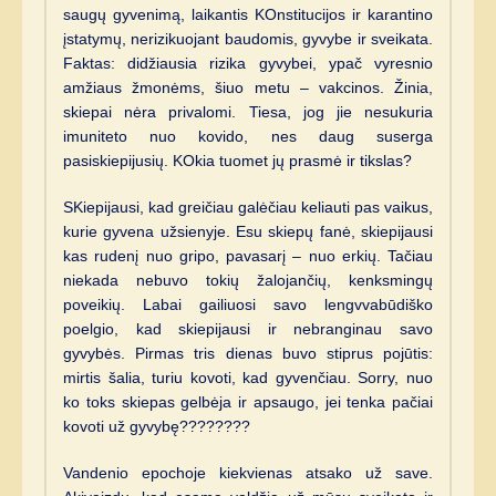
saugų gyvenimą, laikantis KOnstitucijos ir karantino
įstatymų, nerizikuojant baudomis, gyvybe ir sveikata.
Faktas: didžiausia rizika gyvybei, ypač vyresnio
amžiaus žmonėms, šiuo metu – vakcinos. Žinia,
skiepai nėra privalomi. Tiesa, jog jie nesukuria
imuniteto nuo kovido, nes daug suserga
pasiskiepijusių. KOkia tuomet jų prasmė ir tikslas?
SKiepijausi, kad greičiau galėčiau keliauti pas vaikus,
kurie gyvena užsienyje. Esu skiepų fanė, skiepijausi
kas rudenį nuo gripo, pavasarį – nuo erkių. Tačiau
niekada nebuvo tokių žalojančių, kenksmingų
poveikių. Labai gailiuosi savo lengvvabūdiško
poelgio, kad skiepijausi ir nebranginau savo
gyvybės. Pirmas tris dienas buvo stiprus pojūtis:
mirtis šalia, turiu kovoti, kad gyvenčiau. Sorry, nuo
ko toks skiepas gelbėja ir apsaugo, jei tenka pačiai
kovoti už gyvybę????????
Vandenio epochoje kiekvienas atsako už save.