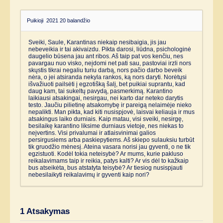
Puikioji
2021 20 balandžio
Sveiki, Saule, Karantinas niekaip nesibaigia, jis jau
nebeveikia ir tai akivaizdu. Pikta darosi, liūdna, psichologinė
daugelio būsena jau ant ribos. Aš taip pat vos kenčiu, nes
pavargau nuo visko, neįdomi net pati sau, pastoviai irzli nors
skųstis tikrai negaliu turiu darbą, nors pačio darbo beveik
nėra, o jei atsiranda nekyla rankos, ką nors daryti. Norėtųsi
išvažiuoti pailsėti į egzotišką šalį, bet puikiai suprantu, kad
daug kam, tai sukeltų pavydą, pasmerkimą. Karantino
laikiausi atsakingai, nesirgau, nei karto dar neteko darytis
testo. Jaučiu pilietinę atsakomybę ir pareigą nelaimėje nieko
nepalikti. Man pikta, kad kiti nusispjovė, laisvai keliauja ir mus
atsakingus laiko durniais. Kaip matau, visi sveiki, nesirgę,
besilaikę karantino liksime durniaus vietoje, nes niekas to
neįvertins. Visi privalumai ir atlaisvinimai galios
persirgusiems arba paskiepytiems. Aš skiepo sulauksiu turbūt
tik gruodžio mėnesį. Ateina vasara norisi jau gyventi, o ne tik
egzistuoti. Kodėl tokia neteisybė? Ar mums, kurie pakluso
reikalavimams taip ir reikia, patys kalti? Ar vis dėl to kažkaip
bus atseikėta, bus atstatyta teisybė? Ar tiesiog nusispjauti
nebesilaikyti reikalavimų ir gyventi kaip nori?
1
Atsakymas