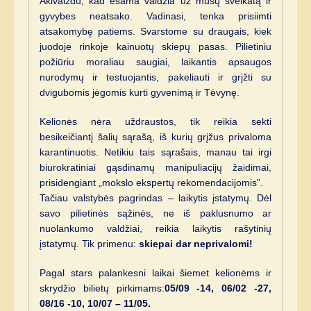
Akivaizdu, kad esama valdžia už mūsų sveikatą ir
gyvybes neatsako. Vadinasi, tenka prisiimti
atsakomybę patiems. Svarstome su draugais, kiek
juodoje rinkoje kainuotų skiepų pasas. Pilietiniu
požiūriu moraliau saugiai, laikantis apsaugos
nurodymų ir testuojantis, pakeliauti ir grįžti su
dvigubomis jėgomis kurti gyvenimą ir Tėvynę.
Kelionės nėra uždraustos, tik reikia sekti
besikeičiantį šalių sąrašą, iš kurių grįžus privaloma
karantinuotis. Netikiu tais sąrašais, manau tai irgi
biurokratiniai gąsdinamų manipuliacijų žaidimai,
prisidengiant „mokslo ekspertų rekomendacijomis”.
Tačiau valstybės pagrindas – laikytis įstatymų. Dėl
savo pilietinės sąžinės, ne iš paklusnumo ar
nuolankumo valdžiai, reikia laikytis rašytinių
įstatymų. Tik primenu:
skiepai dar neprivalomi!
Pagal stars palankesni laikai šiemet kelionėms ir
skrydžio bilietų pirkimams:
05/09 -14, 06/02 -27,
08/16 -10, 10/07 – 11/05.