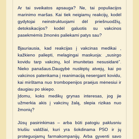
Ar tai sveikatos apsauga? Ne, tai populiacijos
marinimo maršas. Kai tiek neigiamų reakcijų, kodėl
gydytojai neinstruktuojami dėl priešnuodžių,
detoksikacijos? kodėl galuotis su vakcinos
pasekmėmis žmonės paliekami patys sau?
Bjauriausia, kad reakcijas į vakcinas medikai ,
kažkieno paliepti, melagingai maskuoja: „susirgo
kovidu tarp vakcinų, kol imunitetas nesusidarė”.
Nieko panašaus.Daugybė nuslėptų atvejų, kai po
vakcinos patenkama į reanimaciją nesergant kovidu,
kai mirštama nuo trombopenijos praėjus mėnesiui ir
daugiau po skiepo.
Įdomu, koks medikų grynas interesas, jog jie
užmerkia akis į vakcinų žalą, slepia rizikas nuo
žmonių?
Jūsų pasirinkimas – arba būti patogiu paklusniu
triušiu valdžiai, kuri yra šokdinama PSO ir jų
proteguojamų farmakompanijų. Arba gyventi savo