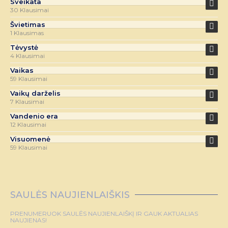
Sveikata
30 Klausimai
Švietimas
1 Klausimas
Tėvystė
4 Klausimai
Vaikas
59 Klausimai
Vaikų darželis
7 Klausimai
Vandenio era
12 Klausimai
Visuomenė
59 Klausimai
SAULĖS NAUJIENLAIŠKIS
PRENUMERUOK SAULĖS NAUJIENLAIŠKĮ IR GAUK AKTUALIAS
NAUJIENAS!