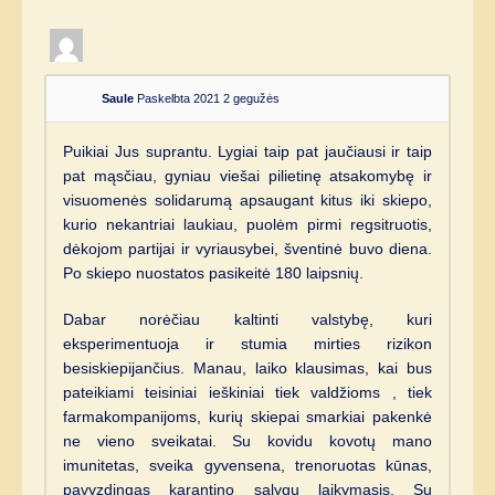
Saule
Paskelbta 2021 2 gegužės
Puikiai Jus suprantu. Lygiai taip pat jaučiausi ir taip
pat mąsčiau, gyniau viešai pilietinę atsakomybę ir
visuomenės solidarumą apsaugant kitus iki skiepo,
kurio nekantriai laukiau, puolėm pirmi regsitruotis,
dėkojom partijai ir vyriausybei, šventinė buvo diena.
Po skiepo nuostatos pasikeitė 180 laipsnių.
Dabar norėčiau kaltinti valstybę, kuri
eksperimentuoja ir stumia mirties rizikon
besiskiepijančius. Manau, laiko klausimas, kai bus
pateikiami teisiniai ieškiniai tiek valdžioms , tiek
farmakompanijoms, kurių skiepai smarkiai pakenkė
ne vieno sveikatai. Su kovidu kovotų mano
imunitetas, sveika gyvensena, trenoruotas kūnas,
pavyzdingas karantino sąlygų laikymasis. Su