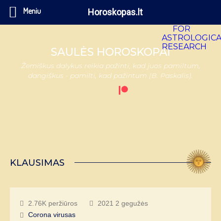
Meniu
Horoskopas.lt
SAULĖS HOROSKOPAI
Žemiškus dalykus reikia pažinti, kad juos pamiltum,
dangiškus - pamilti, kad pažintum (B. Paskalis).
KLAUSIMAS
2.76K peržiūros
2021 2 gegužės
Corona virusas