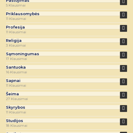
Pastojimas
5 Klausimai
Priklausomybės
11 Klausimai
Profesija
11 Klausimai
Religija
3 Klausimai
Sąmoningumas
17 Klausimai
Santuoka
16 Klausimai
Sapnai
11 Klausimai
Šeima
27 Klausimai
Skyrybos
11 Klausimai
Studijos
18 Klausimai