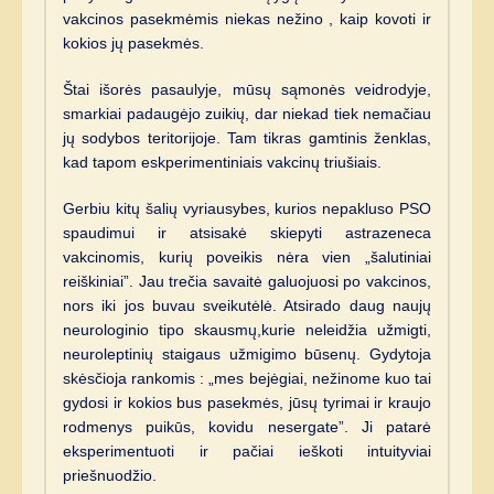
vakcinos pasekmėmis niekas nežino , kaip kovoti ir
kokios jų pasekmės.
Štai išorės pasaulyje, mūsų sąmonės veidrodyje,
smarkiai padaugėjo zuikių, dar niekad tiek nemačiau
jų sodybos teritorijoje. Tam tikras gamtinis ženklas,
kad tapom eskperimentiniais vakcinų triušiais.
Gerbiu kitų šalių vyriausybes, kurios nepakluso PSO
spaudimui ir atsisakė skiepyti astrazeneca
vakcinomis, kurių poveikis nėra vien „šalutiniai
reiškiniai”. Jau trečia savaitė galuojuosi po vakcinos,
nors iki jos buvau sveikutėlė. Atsirado daug naujų
neurologinio tipo skausmų,kurie neleidžia užmigti,
neuroleptinių staigaus užmigimo būsenų. Gydytoja
skėsčioja rankomis : „mes bejėgiai, nežinome kuo tai
gydosi ir kokios bus pasekmės, jūsų tyrimai ir kraujo
rodmenys puikūs, kovidu nesergate”. Ji patarė
eksperimentuoti ir pačiai ieškoti intuityviai
priešnuodžio.