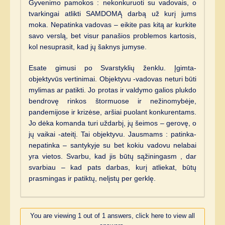
Gyvenimo pamokos : nekonkuruoti su vadovais, o
tvarkingai atlikti SAMDOMĄ darbą už kurį jums
moka. Nepatinka vadovas – eikite pas kitą ar kurkite
savo verslą, bet visur panašios problemos kartosis,
kol nesuprasit, kad jų šaknys jumyse.
Esate gimusi po Svarstyklių ženklu. Įgimta-
objektyvūs vertinimai. Objektyvu -vadovas neturi būti
mylimas ar patikti. Jo protas ir valdymo galios plukdo
bendrovę rinkos štormuose ir nežinomybėje,
pandemijose ir krizėse, aršiai puolant konkurentams.
Jo dėka komanda turi uždarbį, jų šeimos – gerovę, o
jų vaikai -ateitį. Tai objektyvu. Jausmams : patinka-
nepatinka – santykyje su bet kokiu vadovu nelabai
yra vietos. Svarbu, kad jis būtų sąžiningasm , dar
svarbiau – kad pats darbas, kurį atliekat, būtų
prasmingas ir patiktų, nelįstų per gerklę.
You are viewing 1 out of 1 answers, click here to view all