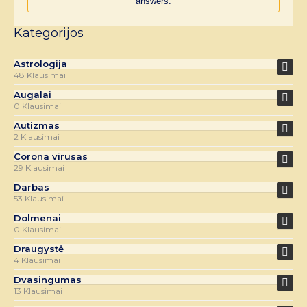
answers.
Kategorijos
Astrologija
48 Klausimai
Augalai
0 Klausimai
Autizmas
2 Klausimai
Corona virusas
29 Klausimai
Darbas
53 Klausimai
Dolmenai
0 Klausimai
Draugystė
4 Klausimai
Dvasingumas
13 Klausimai