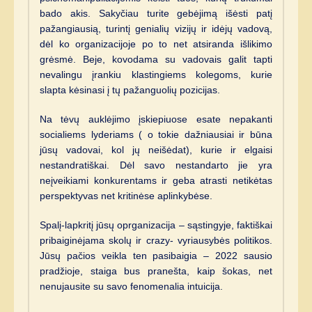
bado akis. Sakyčiau turite gebėjimą išėsti patį
pažangiausią, turintį genialių vizijų ir idėjų vadovą,
dėl ko organizacijoje po to net atsiranda išlikimo
grėsmė. Beje, kovodama su vadovais galit tapti
nevalingu įrankiu klastingiems kolegoms, kurie
slapta kėsinasi į tų pažanguolių pozicijas.
Na tėvų auklėjimo įskiepiuose esate nepakanti
socialiems lyderiams ( o tokie dažniausiai ir būna
jūsų vadovai, kol jų neišėdat), kurie ir elgaisi
nestandratiškai. Dėl savo nestandarto jie yra
neįveikiami konkurentams ir geba atrasti netikėtas
perspektyvas net kritinėse aplinkybėse.
Spalį-lapkritį jūsų oprganizacija – sąstingyje, faktiškai
pribaiginėjama skolų ir crazy- vyriausybės politikos.
Jūsų pačios veikla ten pasibaigia – 2022 sausio
pradžioje, staiga bus pranešta, kaip šokas, net
nenujausite su savo fenomenalia intuicija.