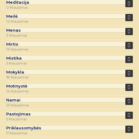
Meditacija
0 Klausimai
Meilė
12 Klausimai
Menas
3 Klausimai
Mirtis
13 Klausimai
Mistika
5 Klausimai
Mokykla
18 Klausimai
Motinystė
14 Klausimai
Namai
25 Klausimai
Pastojimas
5 Klausimai
Priklausomybės
11 Klausimai