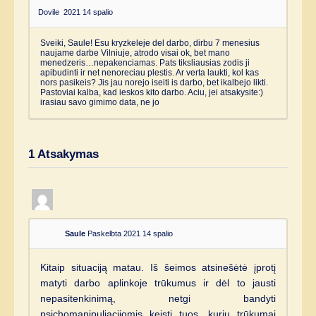
Dovile
2021 14 spalio
Sveiki, Saule! Esu kryzkeleje del darbo, dirbu 7 menesius
naujame darbe Vilniuje, atrodo visai ok, bet mano
menedzeris…nepakenciamas. Pats tiksliausias zodis ji
apibudinti ir net nenoreciau plestis. Ar verta laukti, kol kas
nors pasikeis? Jis jau norejo iseiti is darbo, bet ikalbejo likti.
Pastoviai kalba, kad ieskos kito darbo. Aciu, jei atsakysite:)
irasiau savo gimimo data, ne jo
1
Atsakymas
Saule
Paskelbta 2021 14 spalio
Kitaip situaciją matau. Iš šeimos atsinešėtė įprotį
matyti darbo aplinkoje trūkumus ir dėl to jausti
nepasitenkinimą, netgi bandyti
psichomanipuliacijomis keisti tuos, kurių trūkumai