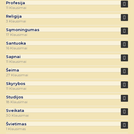
Profesija
11 Klausimai
Religija
3 Klausimai
Sąmoningumas
17 Klausimai
Santuoka
16 Klausimai
Sapnai
11 Klausimai
Šeima
27 Klausimai
Skyrybos
11 Klausimai
Studijos
18 Klausimai
Sveikata
30 Klausimai
Švietimas
1 Klausimas