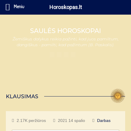
Meniu
Horoskopas.lt
SAULĖS HOROSKOPAI
Žemiškus dalykus reikia pažinti, kad juos pamiltum,
dangiškus - pamilti, kad pažintum (B. Paskalis).
KLAUSIMAS
2.17K peržiūros
2021 14 spalio
Darbas