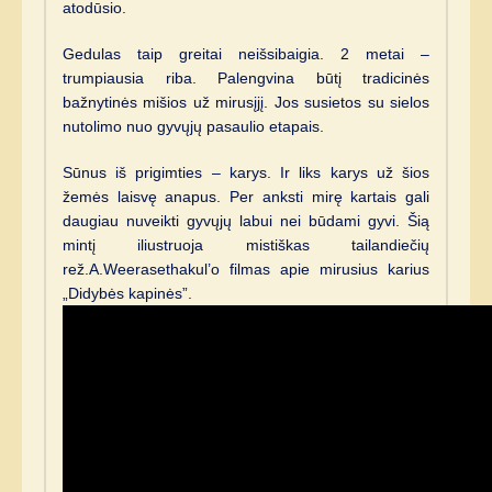
atodūsio.
Gedulas taip greitai neišsibaigia. 2 metai –
trumpiausia riba. Palengvina būtį tradicinės
bažnytinės mišios už mirusįjį. Jos susietos su sielos
nutolimo nuo gyvųjų pasaulio etapais.
Sūnus iš prigimties – karys. Ir liks karys už šios
žemės laisvę anapus. Per anksti mirę kartais gali
daugiau nuveikti gyvųjų labui nei būdami gyvi. Šią
mintį iliustruoja mistiškas tailandiečių
rež.A.Weerasethakul’o filmas apie mirusius karius
„Didybės kapinės”.