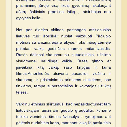
prisiminimų jūroje visą likusį gyvenimą, skalaujant
ašarų šaltiniais praeities laiką , atsiribojus nuo
gyvybės kelio.
Net per dideles vidines pastangas atsitiesusios
lietuvės turi išoriškai nuolat vaizduoti Pirčiupio
motinas su amžina ašara akyse. Toks mūsų žemėje
priimtas vaikų gedinčios mamos mitas-įvaizdis.
Rusės dalinasi skausmu su sutuoktiniais, užsiima
visuomenei naudinga veikla. Britės gimdo ar
įsivaikina kitą vaiką, rašo knygas ir kuria
filmus.Amerikietės atsiveria pasauliui, viešina ir
skausmą, ir prisiminimus primiems sutiktiems, soc
tinklams, tampa supersocialios ir kovotojos už kitų
teises.
Vardinu etninius skirtumus, kad nepasiduotumėt tam
lietuviškajam amžinam gedulo grauduliui, kuriame
telieka vienintelis širdies šviesulys – rymojimas ant
gėlėmis nudabinto kapo, marinant laiką iki paskutinio