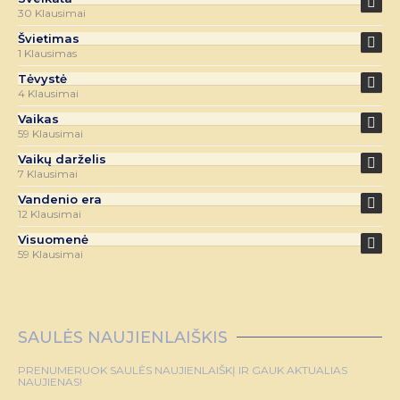
30 Klausimai
Švietimas
1 Klausimas
Tėvystė
4 Klausimai
Vaikas
59 Klausimai
Vaikų darželis
7 Klausimai
Vandenio era
12 Klausimai
Visuomenė
59 Klausimai
SAULĖS NAUJIENLAIŠKIS
PRENUMERUOK SAULĖS NAUJIENLAIŠKĮ IR GAUK AKTUALIAS
NAUJIENAS!