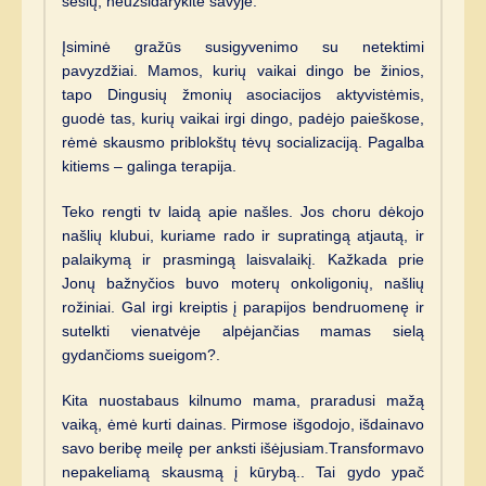
sesių, neužsidarykite savyje.
Įsiminė gražūs susigyvenimo su netektimi
pavyzdžiai. Mamos, kurių vaikai dingo be žinios,
tapo Dingusių žmonių asociacijos aktyvistėmis,
guodė tas, kurių vaikai irgi dingo, padėjo paieškose,
rėmė skausmo priblokštų tėvų socializaciją. Pagalba
kitiems – galinga terapija.
Teko rengti tv laidą apie našles. Jos choru dėkojo
našlių klubui, kuriame rado ir supratingą atjautą, ir
palaikymą ir prasmingą laisvalaikį. Kažkada prie
Jonų bažnyčios buvo moterų onkoligonių, našlių
rožiniai. Gal irgi kreiptis į parapijos bendruomenę ir
sutelkti vienatvėje alpėjančias mamas sielą
gydančioms sueigom?.
Kita nuostabaus kilnumo mama, praradusi mažą
vaiką, ėmė kurti dainas. Pirmose išgodojo, išdainavo
savo beribę meilę per anksti išėjusiam.Transformavo
nepakeliamą skausmą į kūrybą.. Tai gydo ypač