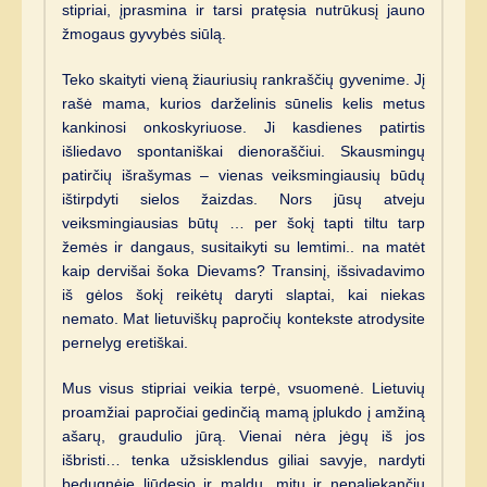
stipriai, įprasmina ir tarsi pratęsia nutrūkusį jauno
žmogaus gyvybės siūlą.
Teko skaityti vieną žiauriusių rankraščių gyvenime. Jį
rašė mama, kurios darželinis sūnelis kelis metus
kankinosi onkoskyriuose. Ji kasdienes patirtis
išliedavo spontaniškai dienoraščiui. Skausmingų
patirčių išrašymas – vienas veiksmingiausių būdų
ištirpdyti sielos žaizdas. Nors jūsų atveju
veiksmingiausias būtų … per šokį tapti tiltu tarp
žemės ir dangaus, susitaikyti su lemtimi.. na matėt
kaip dervišai šoka Dievams? Transinį, išsivadavimo
iš gėlos šokį reikėtų daryti slaptai, kai niekas
nemato. Mat lietuviškų papročių kontekste atrodysite
pernelyg eretiškai.
Mus visus stipriai veikia terpė, vsuomenė. Lietuvių
proamžiai papročiai gedinčią mamą įplukdo į amžiną
ašarų, graudulio jūrą. Vienai nėra jėgų iš jos
išbristi… tenka užsisklendus giliai savyje, nardyti
bedugnėje liūdesio ir maldų, mitų ir nepaliekančių