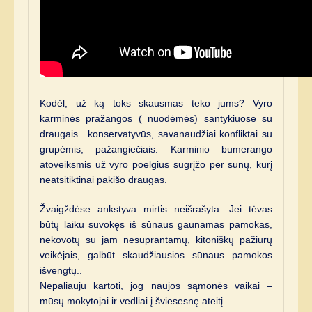
Kodėl, už ką toks skausmas teko jums? Vyro
karminės pražangos ( nuodėmės) santykiuose su
draugais.. konservatyvūs, savanaudžiai konfliktai su
grupėmis, pažangiečiais. Karminio bumerango
atoveiksmis už vyro poelgius sugrįžo per sūnų, kurį
neatsitiktinai pakišo draugas.
Žvaigždėse ankstyva mirtis neišrašyta. Jei tėvas
būtų laiku suvokęs iš sūnaus gaunamas pamokas,
nekovotų su jam nesuprantamų, kitoniškų pažiūrų
veikėjais, galbūt skaudžiausios sūnaus pamokos
išvengtų..
Nepaliauju kartoti, jog naujos sąmonės vaikai –
mūsų mokytojai ir vedliai į šviesesnę ateitį.