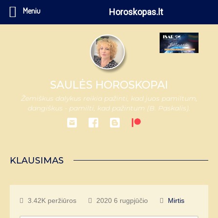
Meniu
Horoskopas.lt
SAULĖS HOROSKOPAI
Žemiškus dalykus reikia pažinti, kad juos pamiltum,
dangiškus - pamilti, kad pažintum (B. Paskalis).
KLAUSIMAS
3.42K peržiūros
2020 6 rugpjūčio
Mirtis