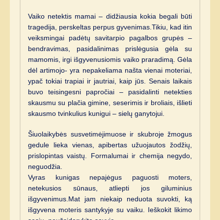
Vaiko netektis mamai – didžiausia kokia begali būti
tragedija, perskeltas perpus gyvenimas.Tikiu, kad itin
veiksmingai padėtų savitarpio pagalbos grupės –
bendravimas, pasidalinimas prislėgusia gėla su
mamomis, irgi išgyvenusiomis vaiko praradimą. Gėla
dėl artimojo- yra nepakeliama našta vienai moteriai,
ypač tokiai trapiai ir jautriai, kaip jūs. Senais laikais
buvo teisingesni papročiai – pasidalinti netekties
skausmu su plačia gimine, seserimis ir broliais, išlieti
skausmo tvinkulius kunigui – sielų ganytojui.
Šiuolaikybės susvetimėjimuose ir skubroje žmogus
gedule lieka vienas, apibertas užuojautos žodžių,
prislopintas vaistų. Formalumai ir chemija negydo,
neguodžia.
Vyras kunigas nepajėgus paguosti moters,
netekusios sūnaus, atliepti jos giluminius
išgyvenimus.Mat jam niekaip neduota suvokti, ką
išgyvena moteris santykyje su vaiku. Ieškokit likimo