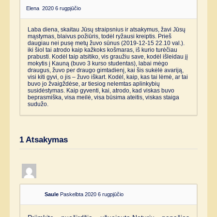
Elena
2020 6 rugpjūčio
Laba diena, skaitau Jūsų straipsnius ir atsakymus, žavi Jūsų
mąstymas, blaivus požiūris, todėl ryžausi kreiptis. Prieš
daugiau nei pusę metų žuvo sūnus (2019-12-15 22.10 val.).
iki šiol tai atrodo kaip kažkoks košmaras, iš kurio turėčiau
prabusti. Kodėl taip atsitiko, vis graužiu save, kodėl išleidau jį
mokytis į Kauną (buvo 3 kurso studentas), labai mėgo
draugus, žuvo per draugo gimtadienį, kai šis sukėlė avariją,
visi kiti gyvi, o jis – žuvo iškart. Kodėl, kaip, kas tai lėmė, ar tai
buvo jo žvaigždėse, ar tiesiog nelemtas aplinkybių
susidėstymas. Kaip gyventi, kai, atrodo, kad viskas buvo
beprasmiška, visa meilė, visa būsima ateitis, viskas staiga
sudužo.
1
Atsakymas
Saule
Paskelbta 2020 6 rugpjūčio