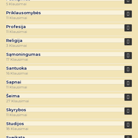
5 Klausimai
Priklausomybės
11 Klausimai
Profesija
11 Klausimai
Religija
3 Klausimai
Sąmoningumas
17 Klausimai
Santuoka
16 Klausimai
Sapnai
11 Klausimai
Šeima
27 Klausimai
Skyrybos
11 Klausimai
Studijos
18 Klausimai
Sveikata