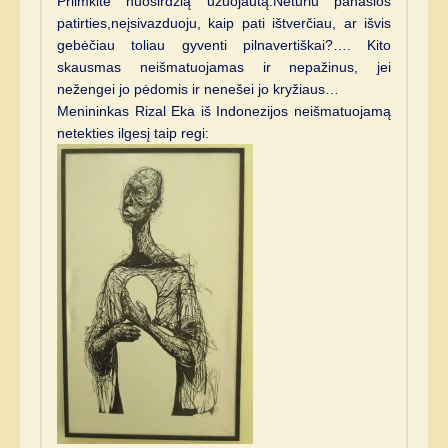
Priimkite nuoširdžią užuojautą.Neturiu panašios
patirties,neįsivazduoju, kaip pati ištverčiau, ar išvis
gebėčiau toliau gyventi pilnavertiškai?…. Kito
skausmas neišmatuojamas ir nepažinus, jei
nežengei jo pėdomis ir nenešei jo kryžiaus…
Menininkas Rizal Eka iš Indonezijos neišmatuojamą
netekties ilgesį taip regi: