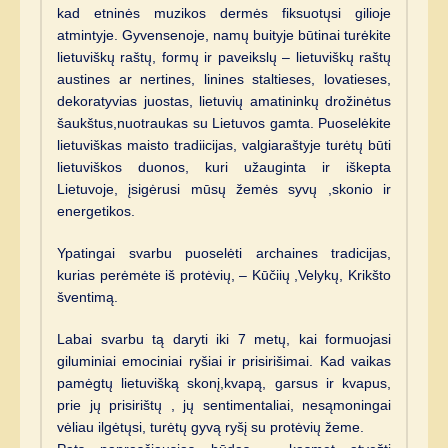
kad etninės muzikos dermės fiksuotųsi gilioje
atmintyje. Gyvensenoje, namų buityje būtinai turėkite
lietuviškų raštų, formų ir paveikslų – lietuviškų raštų
austines ar nertines, linines staltieses, lovatieses,
dekoratyvias juostas, lietuvių amatininkų drožinėtus
šaukštus,nuotraukas su Lietuvos gamta. Puoselėkite
lietuviškas maisto tradiicijas, valgiaraštyje turėtų būti
lietuviškos duonos, kuri užauginta ir iškepta
Lietuvoje, įsigėrusi mūsų žemės syvų ,skonio ir
energetikos.
Ypatingai svarbu puoselėti archaines tradicijas,
kurias perėmėte iš protėvių, – Kūčiių ,Velykų, Krikšto
šventimą.
Labai svarbu tą daryti iki 7 metų, kai formuojasi
giluminiai emociniai ryšiai ir prisirišimai. Kad vaikas
pamėgtų lietuvišką skonį,kvapą, garsus ir kvapus,
prie jų prisirištų , jų sentimentaliai, nesąmoningai
vėliau ilgėtųsi, turėtų gyvą ryšį su protėvių žeme.