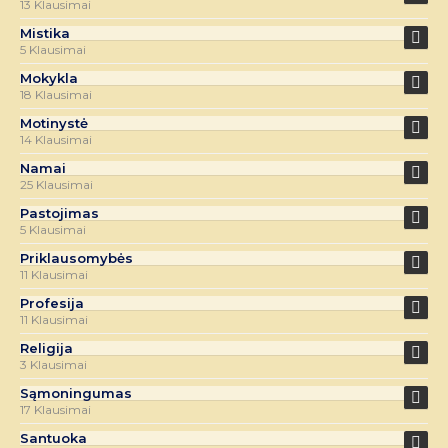
13 Klausimai
Mistika
5 Klausimai
Mokykla
18 Klausimai
Motinystė
14 Klausimai
Namai
25 Klausimai
Pastojimas
5 Klausimai
Priklausomybės
11 Klausimai
Profesija
11 Klausimai
Religija
3 Klausimai
Sąmoningumas
17 Klausimai
Santuoka