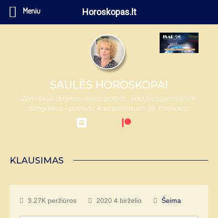
Meniu
Horoskopas.lt
SAULĖS HOROSKOPAI
Žemiškus dalykus reikia pažinti, kad juos pamiltum,
dangiškus - pamilti, kad pažintum (B. Paskalis).
KLAUSIMAS
3.27K peržiūros
2020 4 birželio
Šeima