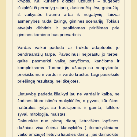
kryptis. Kai kuriems didžioji užduotis – sugebėti
išsiplėšt iš pernelyg stiprių, dusinančių tėvų gniaužtų,
iš vaikystės traumų arba iš negatyvių, laisvai
asmenybės raidai žalingų giminės scenarijų. Tokiais
atvejais dirbtinis ir papildomas pririšimas prie
giminės kamieno bus prievartinis.
Vardas vaikui padeda ar trukdo adaptuotis jo
bendraamžių tarpe. Pavadinusi neįprastu jo terpei,
galite pasmerkti vaiką patyčioms, kančioms ir
kompleksams. Tuomet jis užaugs su neapykanta,
priešiškumu ir vardui ir vardo kraštui. Taigi pasieksite
priešingą rezultatą, nei tikėjotės.
Lietuvybę padeda išlaikyti jau ne vardai ir kalba, ne
žodinės lituanistinės mokyklėlės, o gyvas, kūniškas,
natūralus ryšys su tradicijomis ir gamta, folkloro
syvai, mitologija, maistas.
Dainuokite nuo pirmų dienų lietuviškas lopšines,
dažniau visa šeima klausykitės ( ikimokykliniame
vaiko amžiuje) lietuvių liaudies dainų , jas dainuokite,