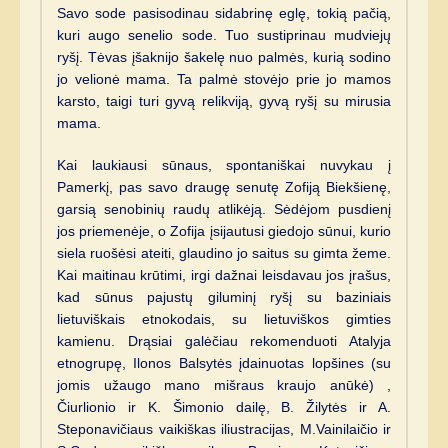
Savo sode pasisodinau sidabrinę eglę, tokią pačią,
kuri augo senelio sode. Tuo sustiprinau mudviejų
ryšį. Tėvas įšaknijo šakelę nuo palmės, kurią sodino
jo velionė mama. Ta palmė stovėjo prie jo mamos
karsto, taigi turi gyvą relikviją, gyvą ryšį su mirusia
mama.
Kai laukiausi sūnaus, spontaniškai nuvykau į
Pamerkį, pas savo draugę senutę Zofiją Biekšienę,
garsią senobinių raudų atlikėją. Sėdėjom pusdienį
jos priemenėje, o Zofija įsijautusi giedojo sūnui, kurio
siela ruošėsi ateiti, glaudino jo saitus su gimta žeme.
Kai maitinau krūtimi, irgi dažnai leisdavau jos įrašus,
kad sūnus pajustų giluminį ryšį su baziniais
lietuviškais etnokodais, su lietuviškos gimties
kamienu. Drąsiai galėčiau rekomenduoti Atalyja
etnogrupę, Ilonos Balsytės įdainuotas lopšines (su
jomis užaugo mano mišraus kraujo anūkė) ,
Čiurlionio ir K. Šimonio dailę, B. Žilytės ir A.
Steponavičiaus vaikiškas iliustracijas, M.Vainilaičio ir