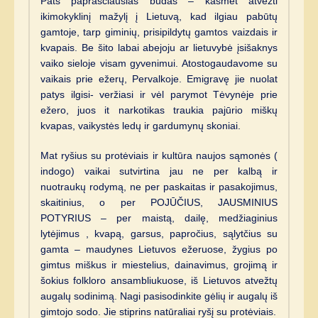
Pats paprasčiausias būdas – kasmet atvežti
ikimokyklinį mažylį į Lietuvą, kad ilgiau pabūtų
gamtoje, tarp giminių, prisipildytų gamtos vaizdais ir
kvapais. Be šito labai abejoju ar lietuvybė įsišaknys
vaiko sieloje visam gyvenimui. Atostogaudavome su
vaikais prie ežerų, Pervalkoje. Emigravę jie nuolat
patys ilgisi- veržiasi ir vėl parymot Tėvynėje prie
ežero, juos it narkotikas traukia pajūrio miškų
kvapas, vaikystės ledų ir gardumynų skoniai.
Mat ryšius su protėviais ir kultūra naujos sąmonės (
indogo) vaikai sutvirtina jau ne per kalbą ir
nuotraukų rodymą, ne per paskaitas ir pasakojimus,
skaitinius, o per POJŪČIUS, JAUSMINIUS
POTYRIUS – per maistą, dailę, medžiaginius
lytėjimus , kvapą, garsus, papročius, sąlytčius su
gamta – maudynes Lietuvos ežeruose, žygius po
gimtus miškus ir miestelius, dainavimus, grojimą ir
šokius folkloro ansambliukuose, iš Lietuvos atvežtų
augalų sodinimą. Nagi pasisodinkite gėlių ir augalų iš
gimtojo sodo. Jie stiprins natūraliai ryšį su protėviais.