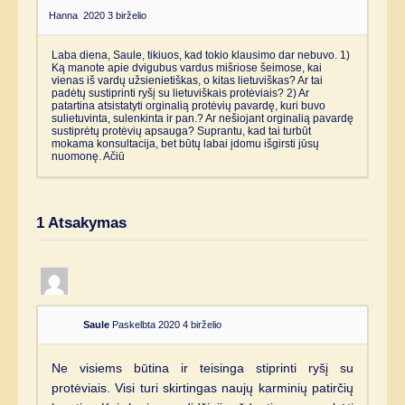
Hanna
2020 3 birželio
Laba diena, Saule, tikiuos, kad tokio klausimo dar nebuvo. 1)
Ką manote apie dvigubus vardus mišriose šeimose, kai
vienas iš vardų užsienietiškas, o kitas lietuviškas? Ar tai
padėtų sustiprinti ryšį su lietuviškais protėviais? 2) Ar
patartina atsistatyti orginalią protėvių pavardę, kuri buvo
sulietuvinta, sulenkinta ir pan.? Ar nešiojant orginalią pavardę
sustiprėtų protėvių apsauga? Suprantu, kad tai turbūt
mokama konsultacija, bet būtų labai įdomu išgirsti jūsų
nuomonę. Ačiū
1
Atsakymas
Saule
Paskelbta 2020 4 birželio
Ne visiems būtina ir teisinga stiprinti ryšį su
protėviais. Visi turi skirtingas naujų karminių patirčių