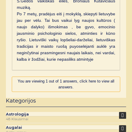
S.Gedos vaikiškas eiles, Broniaus Kutavičiaus
muziką.
Po 7 metų, pradėjus eiti į mokyklą, skiepyti lietuvybe
jau per vėlu. Tai bus vaikui lyg naujos kultūros (
naujo dalyko) išmokimas , be gyvo, emocinio
jausminio psichologinio sielos, atminties ir kūno
ryšio. Lietuviški vaikų lopšeliai-darželiai, lietuviškas
tradicijas ir maisto ruošą puyoselėjanti auklė yra
neginčytinai prasmingesni naujais laikais, nei vardai,
kalba ir žodžiai, kurie nepasiliks atmintyje
You are viewing 1 out of 1 answers, click here to view all
answers.
Kategorijos
Astrologija
48 Klausimai
Augalai