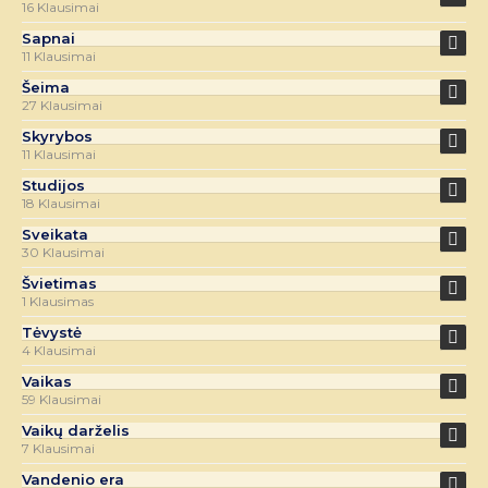
16 Klausimai
Sapnai
11 Klausimai
Šeima
27 Klausimai
Skyrybos
11 Klausimai
Studijos
18 Klausimai
Sveikata
30 Klausimai
Švietimas
1 Klausimas
Tėvystė
4 Klausimai
Vaikas
59 Klausimai
Vaikų darželis
7 Klausimai
Vandenio era