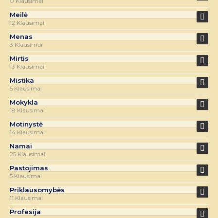
0 Klausimai
Meilė
12 Klausimai
Menas
3 Klausimai
Mirtis
13 Klausimai
Mistika
5 Klausimai
Mokykla
18 Klausimai
Motinystė
14 Klausimai
Namai
25 Klausimai
Pastojimas
5 Klausimai
Priklausomybės
11 Klausimai
Profesija