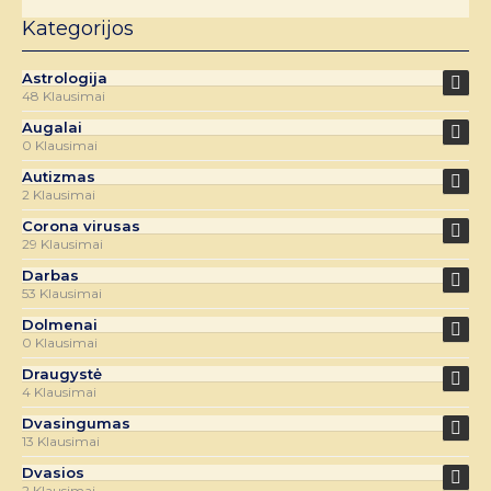
Kategorijos
Astrologija
48 Klausimai
Augalai
0 Klausimai
Autizmas
2 Klausimai
Corona virusas
29 Klausimai
Darbas
53 Klausimai
Dolmenai
0 Klausimai
Draugystė
4 Klausimai
Dvasingumas
13 Klausimai
Dvasios
2 Klausimai