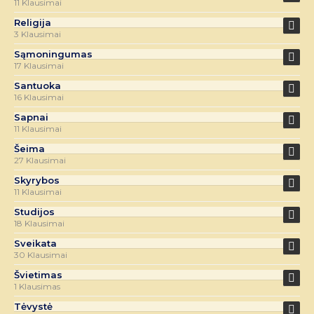
11 Klausimai
Religija
3 Klausimai
Sąmoningumas
17 Klausimai
Santuoka
16 Klausimai
Sapnai
11 Klausimai
Šeima
27 Klausimai
Skyrybos
11 Klausimai
Studijos
18 Klausimai
Sveikata
30 Klausimai
Švietimas
1 Klausimas
Tėvystė