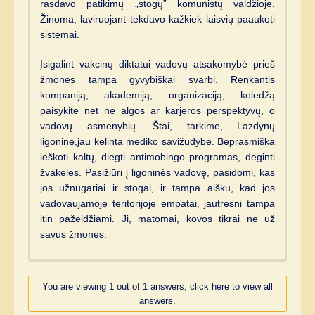
rasdavo patikimų „stogų” komunistų valdžioje.
Žinoma, laviruojant tekdavo kažkiek laisvių paaukoti
sistemai.
Įsigalint vakcinų diktatui vadovų atsakomybė prieš
žmones tampa gyvybiškai svarbi. Renkantis
kompaniją, akademiją, organizaciją, koledžą
paisykite net ne algos ar karjeros perspektyvų, o
vadovų asmenybių. Štai, tarkime, Lazdynų
ligoninė,jau kelinta mediko savižudybė. Beprasmiška
ieškoti kaltų, diegti antimobingo programas, deginti
žvakeles. Pasižiūri į ligoninės vadovę, pasidomi, kas
jos užnugariai ir stogai, ir tampa aišku, kad jos
vadovaujamoje teritorijoje empatai, jautresni tampa
itin pažeidžiami. Ji, matomai, kovos tikrai ne už
savus žmones.
You are viewing 1 out of 1 answers, click here to view all
answers.