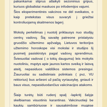
pakankamai stiprus atlaikyti sezoninius gripus,
kuriuos globalistai maskuos po infodemijos vajumi.
Šios eksperimentinės vakcinos ne dėl sveikatos, o
kaip pretekstas visus suvaryti į griežtai
kontroliuojamą skaitmenos lagerį.
Mokslų perkėlimas į nuotolį priklausys nuo studijų
centrų vadovų. Šią savaitę patreone pristatysiu
gruodžio užtemimo apžvalgą. Lietuvos teritorijos
užtemimo horoskope visi mokslai ir studijos šį
pusmetį pasiskirstys pagal vadovų sprendimus.
Šviesuoliai vadovai ( o tokių dauguma) leis mokytis
nuotoliniu, mąstys apie jaunos kartos sveiką ir laisvą
ateitį, nepasiduos valdiškos sistemos presingui.
Žiauruoliai su sadistiniais polinkiais ( pvz, VU
rektorius) bus aršesni už pačią vyriausybę, gniauš ir
baus visus, nepasiduodančius vakcinacijos atakoms.
Šiaip turėtų būti rudenį spalį -lapkritį šalyje
skelbiamas visuotinis karantinas. Vakcinuotieji be
kaukių sambūriuose ir sausakimšose mugėse