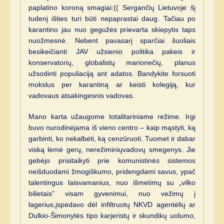
paplatino koroną smagiai:(( Sergančių Lietuvoje šį
tudenį išties turi būti nepaprastai daug. Tačiau po
karantino jau nuo gegužės prievarta skiepytis taps
nuožmesnė. Nebent pavasarį sparčiai šuoliais
besikeičianti JAV užsienio politika pakeis ir
konservatorių, globalistų marionečių, planus
užsodinti populiaciją ant adatos. Bandykite forsuoti
mokslus per karantiną ar keisti kolegiją, kur
vadovaus atsakingesnis vadovas.
Mano karta užaugome totalitariniame režime. Irgi
buvo nurodinėjama iš vieno centro – kaip mąstyti, ką
garbinti, ko nekalbėti, ką cenzūruoti. Tuomet ir dabar
viską lėmė gerų, nerežiminiųvadovų smegenys. Jie
gebėjo prisitaikyti prie komunistinės sistemos
neišduodami žmogiškumo, pridengdami savus, ypač
talentingus laisvamanius, nuo išmetimų su „vilko
bilietais” visam gyvenimui, nuo vežimų į
lagerius,įspėdavo dėl infiltruotų NKVD agentėlių ar
Dulkio-Šimonytės tipo karjeristų ir skundikų uolumo,