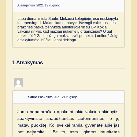
Susirūpinusi
2021 19 rugsėjo
Laba diena, miela Saule. Mokausi kolegijoje, esu neskiepyta
ir nepersirgusi. Matau, kad nepavyks išvengti vakcinos, nes
praktinės paskaitos vyksta auditorijoje tik su GP. Kokia
vakcina rinktis, kad mažiau nukentėtų organizmas? O gal
neskubėti? Gal neužilgo mokslas vėl persikels į online? Jeigu
atsakytumėte, būčiau labai dėkinga.
1
Atsakymas
Saule
Paskelbta 2021 21 rugsėjo
Jums nepataračiau apskritai jokia vakcina skiepytis,
suaktyvinsite snaudžiančias autoimunines, o jų
matau puokštę. Kol sveikai ramiai gyvenate apie jas
net neįtarsite . Be to, asm. įgimtas imunitetas