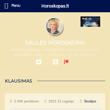
Meniu
Horoskopas.lt
SAULĖS HOROSKOPAI
Žemiškus dalykus reikia pažinti, kad juos pamiltum,
dangiškus - pamilti, kad pažintum (B. Paskalis).
KLAUSIMAS
2.43K peržiūros
2021 21 rugsėjo
Studijos