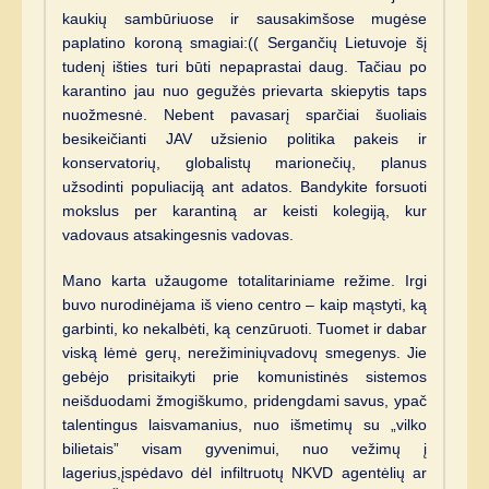
kaukių sambūriuose ir sausakimšose mugėse
paplatino koroną smagiai:(( Sergančių Lietuvoje šį
tudenį išties turi būti nepaprastai daug. Tačiau po
karantino jau nuo gegužės prievarta skiepytis taps
nuožmesnė. Nebent pavasarį sparčiai šuoliais
besikeičianti JAV užsienio politika pakeis ir
konservatorių, globalistų marionečių, planus
užsodinti populiaciją ant adatos. Bandykite forsuoti
mokslus per karantiną ar keisti kolegiją, kur
vadovaus atsakingesnis vadovas.
Mano karta užaugome totalitariniame režime. Irgi
buvo nurodinėjama iš vieno centro – kaip mąstyti, ką
garbinti, ko nekalbėti, ką cenzūruoti. Tuomet ir dabar
viską lėmė gerų, nerežiminiųvadovų smegenys. Jie
gebėjo prisitaikyti prie komunistinės sistemos
neišduodami žmogiškumo, pridengdami savus, ypač
talentingus laisvamanius, nuo išmetimų su „vilko
bilietais” visam gyvenimui, nuo vežimų į
lagerius,įspėdavo dėl infiltruotų NKVD agentėlių ar