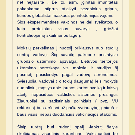
net neįtarsite . Be to, asm. įgimtas imunitetas
pakankamai stiprus atlaikyti sezoninius gripus,
kuriuos globalistai maskuos po infodemijos vajumi.
Šios eksperimentinės vakcinos ne dėl sveikatos, o
kaip pretekstas visus suvaryti į griežtai
kontroliuojamą skaitmenos lagerį.
Mokslų perkėlimas į nuotolį priklausys nuo studijų
centrų vadovų. Šią savaitę patreone pristatysiu
gruodžio užtemimo apžvalgą. Lietuvos teritorijos
užtemimo horoskope visi mokslai ir studijos šį
pusmetį pasiskirstys pagal vadovų sprendimus.
Šviesuoliai vadovai ( o tokių dauguma) leis mokytis
nuotoliniu, mąstys apie jaunos kartos sveiką ir laisvą
ateitį, nepasiduos valdiškos sistemos presingui.
Žiauruoliai su sadistiniais polinkiais ( pvz, VU
rektorius) bus aršesni už pačią vyriausybę, gniauš ir
baus visus, nepasiduodančius vakcinacijos atakoms.
Šiaip turėtų būti rudenį spalį -lapkritį šalyje
skelbiamas visuotinis karantinas. Vakcinuotieji be