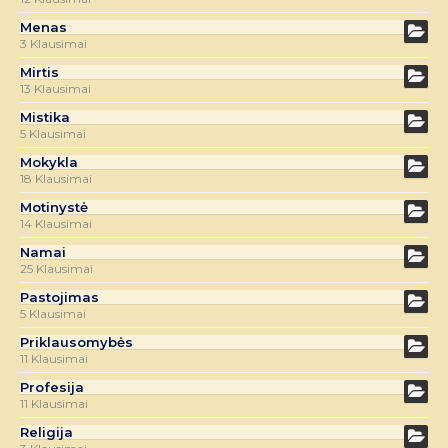
Menas
3 Klausimai
Mirtis
13 Klausimai
Mistika
5 Klausimai
Mokykla
18 Klausimai
Motinystė
14 Klausimai
Namai
25 Klausimai
Pastojimas
5 Klausimai
Priklausomybės
11 Klausimai
Profesija
11 Klausimai
Religija