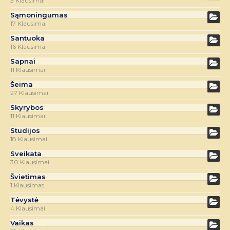
3 Klausimai
Sąmoningumas
17 Klausimai
Santuoka
16 Klausimai
Sapnai
11 Klausimai
Šeima
27 Klausimai
Skyrybos
11 Klausimai
Studijos
18 Klausimai
Sveikata
30 Klausimai
Švietimas
1 Klausimas
Tėvystė
4 Klausimai
Vaikas