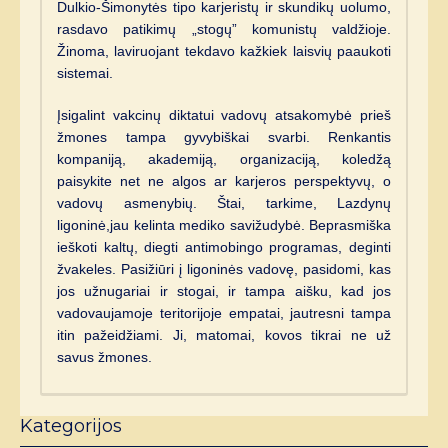
Dulkio-Šimonytės tipo karjeristų ir skundikų uolumo,
rasdavo patikimų „stogų” komunistų valdžioje.
Žinoma, laviruojant tekdavo kažkiek laisvių paaukoti
sistemai.
Įsigalint vakcinų diktatui vadovų atsakomybė prieš
žmones tampa gyvybiškai svarbi. Renkantis
kompaniją, akademiją, organizaciją, koledžą
paisykite net ne algos ar karjeros perspektyvų, o
vadovų asmenybių. Štai, tarkime, Lazdynų
ligoninė,jau kelinta mediko savižudybė. Beprasmiška
ieškoti kaltų, diegti antimobingo programas, deginti
žvakeles. Pasižiūri į ligoninės vadovę, pasidomi, kas
jos užnugariai ir stogai, ir tampa aišku, kad jos
vadovaujamoje teritorijoje empatai, jautresni tampa
itin pažeidžiami. Ji, matomai, kovos tikrai ne už
savus žmones.
Kategorijos