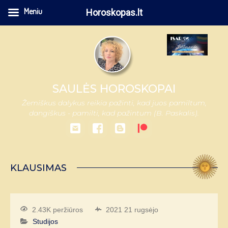
Meniu
Horoskopas.lt
SAULĖS HOROSKOPAI
Žemiškus dalykus reikia pažinti, kad juos pamiltum,
dangiškus - pamilti, kad pažintum (B. Paskalis).
KLAUSIMAS
2.43K peržiūros
2021 21 rugsėjo
Studijos