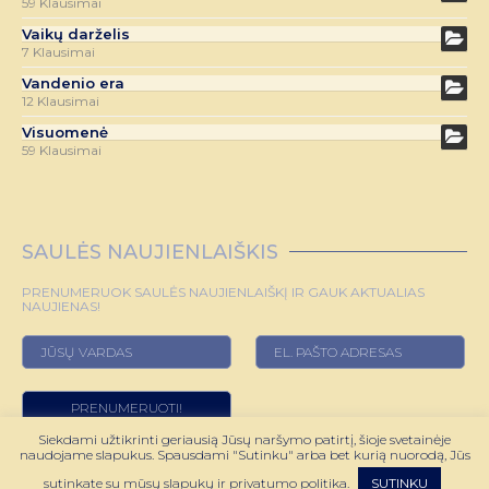
59 Klausimai
Vaikų darželis
7 Klausimai
Vandenio era
12 Klausimai
Visuomenė
59 Klausimai
SAULĖS NAUJIENLAIŠKIS
PRENUMERUOK SAULĖS NAUJIENLAIŠKĮ IR GAUK AKTUALIAS
NAUJIENAS!
Siekdami užtikrinti geriausią Jūsų naršymo patirtį, šioje svetainėje
naudojame slapukus. Spausdami "Sutinku" arba bet kurią nuorodą, Jūs
© 2022 HOROSKOPAS.LT VISOS TEISĖS SAUGOMOS
sutinkate su mūsų slapukų ir privatumo politika.
SUTINKU