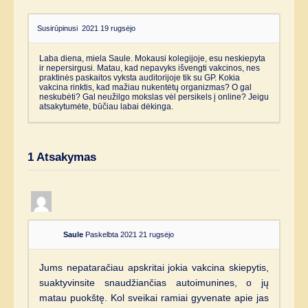
Susirūpinusi
2021 19 rugsėjo
Laba diena, miela Saule. Mokausi kolegijoje, esu neskiepyta
ir nepersirgusi. Matau, kad nepavyks išvengti vakcinos, nes
praktinės paskaitos vyksta auditorijoje tik su GP. Kokia
vakcina rinktis, kad mažiau nukentėtų organizmas? O gal
neskubėti? Gal neužilgo mokslas vėl persikels į online? Jeigu
atsakytumėte, būčiau labai dėkinga.
1
Atsakymas
Saule
Paskelbta 2021 21 rugsėjo
Jums nepataračiau apskritai jokia vakcina skiepytis,
suaktyvinsite snaudžiančias autoimunines, o jų
matau puokštę. Kol sveikai ramiai gyvenate apie jas