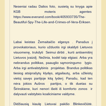
Neseniai radau Dalios foto, susietą su knyga apie
KGB moteris agentes
https://www.everand.com/book/405933735/The-
Beautiful-Spy-The-Life-and-Crimes-of-Vera-Eriksen.
Labai keistas Žemaitaičio elgesys . Panašus į
provokatoriaus, kurio užduotis irgi skaldyti Lietuvos
visuomenę, trukdyti Seimui dirbti , kurti antisemitinį
Lietuvos įvaizdį. Nežinia, kodėl taip elgiasi. Arba yra
nebrandus politikas, paauglio sąmoningumo lygio.
Arba irgi antivalstybinis projektas. Brandus politikas
tiesiog atsiprašytų klydęs, atgailautų, arba užleistų
vietoj savęs partijoje kitą lyderį. Panašu, kad ten
nėra jokios Aušros partijos, o tik duetas su
Širinskiene, kuri nenori išeiti iš komforto zonos ir
dalyvauti valstybės koaliciniame valdyme.
Didžiausią kiaulę Lietuvai pakišo Blinkevičiūtė.