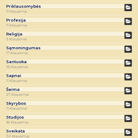
Priklausomybės
11 Klausimai
Profesija
11 Klausimai
Religija
3 Klausimai
Sąmoningumas
17 Klausimai
Santuoka
16 Klausimai
Sapnai
11 Klausimai
Šeima
27 Klausimai
Skyrybos
11 Klausimai
Studijos
18 Klausimai
Sveikata
30 Klausimai