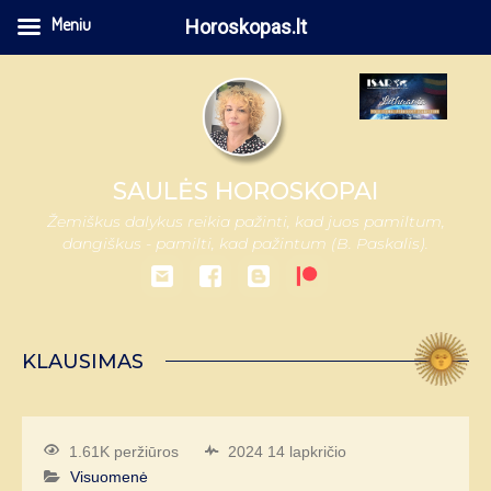
Meniu
Horoskopas.lt
SAULĖS HOROSKOPAI
Žemiškus dalykus reikia pažinti, kad juos pamiltum,
dangiškus - pamilti, kad pažintum (B. Paskalis).
KLAUSIMAS
1.61K peržiūros
2024 14 lapkričio
Visuomenė