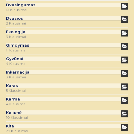
Dvasingumas
13 Klausimai
Dvasios
2 Klausimai
Ekologija
3 Klausimai
Gimdymas
11 Klausimai
Gyvūnai
4 Klausimai
Inkarnacija
3 Klausimai
Karas
5 Klausimai
Karma
4 Klausimai
Kelionė
10 Klausimai
Kita
29 Klausimai