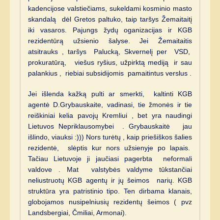
kadencijose valstiečiams, sukeldami kosminio masto
skandalą dėl Gretos paltuko, taip taršys Žemaitaitį
iki vasaros. Pajungs žydų oganizacijas ir KGB
rezidentūrą užsienio šalyse. Jei Žemaitaitis
atsitrauks , taršys Palucką, Skvernelį per VSD,
prokuratūrą, viešus ryšius, užpirktą mediją ir sau
palankius , riebiai subsidijomis pamaitintus verslus .
Jei išlenda kažką pulti ar smerkti, kaltinti KGB
agentė D.Grybauskaite, vadinasi, tie žmonės ir tie
reiškiniai kelia pavojų Kremliui , bet yra naudingi
Lietuvos Nepriklausomybei . Grybauskaitė jau
išlindo, viauksi :))) Nors turėtų , kaip priešiškos šalies
rezidentė, slėptis kur nors užsienyje po lapais.
Tačiau Lietuvoje ji jaučiasi pagerbta neformali
valdove . Mat valstybės valdyme tūkstančiai
neliustruotų KGB agentų ir jų šeimos narių. KGB
struktūra yra patristinio tipo. Ten dirbama klanais,
globojamos nusipelniusių rezidentų šeimos ( pvz
Landsbergiai, Čmiliai, Armonai).