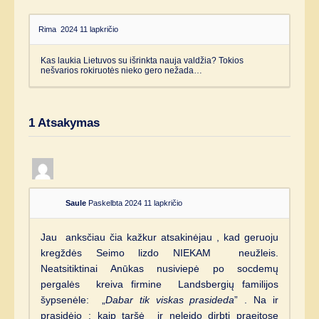
Rima
2024 11 lapkričio
Kas laukia Lietuvos su išrinkta nauja valdžia? Tokios
nešvarios rokiruotės nieko gero nežada…
1
Atsakymas
Saule
Paskelbta 2024 11 lapkričio
Jau anksčiau čia kažkur atsakinėjau , kad geruoju
kregždės Seimo lizdo NIEKAM neužleis.
Neatsitiktinai Anūkas nusiviepė po socdemų
pergalės kreiva firmine Landsbergių familijos
šypsenėle: „
Dabar tik viskas prasideda
” . Na ir
prasidėjo : kaip taršė ir neleido dirbti praeitose