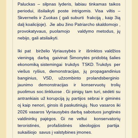
Paluckas – silpnas lyderis, labiau tinkamas taikos
periodui, išsilaikyti poste intrigomis. Visa viltis –
Skvernelis ir Zuokas ( gali suburti frakciją , kaip 3ią
dalį koalicijoje). Jie abu žino Patriarcho skaldomojo ,
provokatyvaus, puolamojo valdymo metodus, jų
nebijo, gali atsilaikyti.
Iki pat birželio Vyriausybės ir išrinktos valdžios
vieningą darbą gaivinat Šimonytės pridobtą šalies
ekonomiką sistemingai trukdys TSKD. Trukdys per
viešus ryšius, demonstracijas, jų propagandinius
banginius, VSD, užzombinto prolandsberginio
jaunimo demonstracijas ir konservuotų trolių
puolimus soc.tinkluose . Gi pinigų tam turi, sėdėti su
antrankiais už korupciją jų partijos sėbrai ir giminės
oj kaip nenori, ginsis iš paskutiniųjų. Nuo vasaros iki
2026 vasaros Vyriausybės darbą sabotuos jungtinės
valdininkų pajėgos. Gi ne veltui konservatorių
teroristinės, profašistinės ideologijos partija
sukaišiojo savus į valstybines įmones.