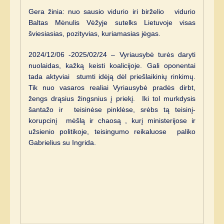
Gera žinia: nuo sausio vidurio iri birželio vidurio
Baltas Mėnulis Vėžyje sutelks Lietuvoje visas
šviesiasias, pozityvias, kuriamasias jėgas.
2024/12/06 -2025/02/24 – Vyriausybė turės daryti
nuolaidas, kažką keisti koalicijoje. Gali oponentai
tada aktyviai stumti idėją dėl priešlaikinių rinkimų.
Tik nuo vasaros realiai Vyriausybė pradės dirbt,
žengs drąsius žingsnius į priekį. Iki tol murkdysis
šantažo ir teisinėse pinklėse, srėbs tą teisinį-
korupcinį mėšlą ir chaosą , kurį ministerijose ir
užsienio politikoje, teisingumo reikaluose paliko
Gabrielius su Ingrida.