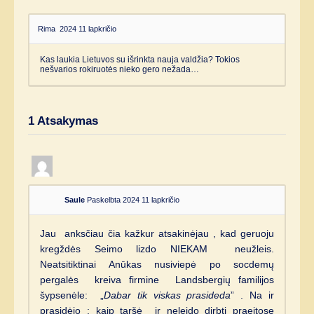
Rima
2024 11 lapkričio
Kas laukia Lietuvos su išrinkta nauja valdžia? Tokios
nešvarios rokiruotės nieko gero nežada…
1
Atsakymas
Saule
Paskelbta 2024 11 lapkričio
Jau anksčiau čia kažkur atsakinėjau , kad geruoju
kregždės Seimo lizdo NIEKAM neužleis.
Neatsitiktinai Anūkas nusiviepė po socdemų
pergalės kreiva firmine Landsbergių familijos
šypsenėle: „
Dabar tik viskas prasideda
” . Na ir
prasidėjo : kaip taršė ir neleido dirbti praeitose