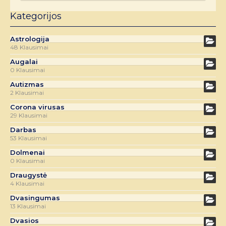
Kategorijos
Astrologija
48 Klausimai
Augalai
0 Klausimai
Autizmas
2 Klausimai
Corona virusas
29 Klausimai
Darbas
53 Klausimai
Dolmenai
0 Klausimai
Draugystė
4 Klausimai
Dvasingumas
13 Klausimai
Dvasios