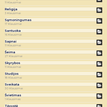
11 Klausimai
Religija
3 Klausimai
Sąmoningumas
17 Klausimai
Santuoka
16 Klausimai
Sapnai
11 Klausimai
Šeima
27 Klausimai
Skyrybos
11 Klausimai
Studijos
18 Klausimai
Sveikata
30 Klausimai
Švietimas
1 Klausimas
Tėvystė