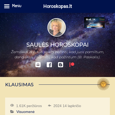
Meniu
Horoskopas.lt
SAULĖS HOROSKOPAI
Žemiškus dalykus reikia pažinti, kad juos pamiltum,
dangiškus - pamilti, kad pažintum (B. Paskalis).
KLAUSIMAS
1.61K peržiūros
2024 14 lapkričio
Visuomenė