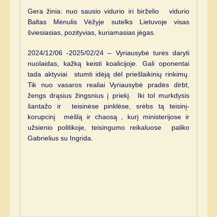
Gera žinia: nuo sausio vidurio iri birželio vidurio
Baltas Mėnulis Vėžyje sutelks Lietuvoje visas
šviesiasias, pozityvias, kuriamasias jėgas.
2024/12/06 -2025/02/24 – Vyriausybė turės daryti
nuolaidas, kažką keisti koalicijoje. Gali oponentai
tada aktyviai stumti idėją dėl priešlaikinių rinkimų.
Tik nuo vasaros realiai Vyriausybė pradės dirbt,
žengs drąsius žingsnius į priekį. Iki tol murkdysis
šantažo ir teisinėse pinklėse, srėbs tą teisinį-
korupcinį mėšlą ir chaosą , kurį ministerijose ir
užsienio politikoje, teisingumo reikaluose paliko
Gabrielius su Ingrida.