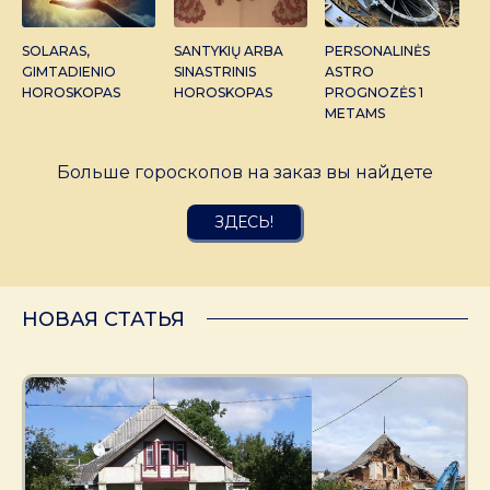
SOLARAS,
SANTYKIŲ ARBA
PERSONALINĖS
GIMTADIENIO
SINASTRINIS
ASTRO
HOROSKOPAS
HOROSKOPAS
PROGNOZĖS 1
METAMS
Больше гороскопов на заказ вы найдете
ЗДЕСЬ!
НОВАЯ СТАТЬЯ