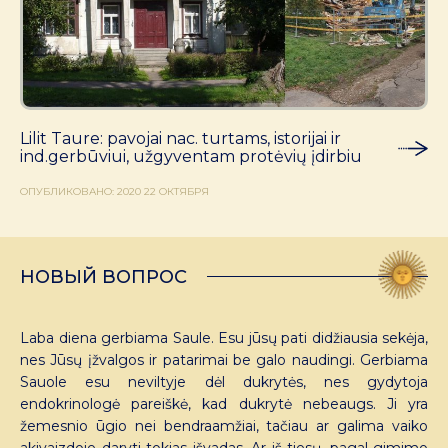
Lilit Taure: pavojai nac. turtams, istorijai ir
ind.gerbūviui, užgyventam protėvių įdirbiu
ОПУБЛИКОВАНО: 2020 22 ОКТЯБРЯ
НОВЫЙ ВОПРОС
Laba diena gerbiama Saule. Esu jūsų pati didžiausia sekėja,
nes Jūsų įžvalgos ir patarimai be galo naudingi. Gerbiama
Sauole esu neviltyje dėl dukrytės, nes gydytoja
endokrinologė pareiškė, kad dukrytė nebeaugs. Ji yra
žemesnio ūgio nei bendraamžiai, tačiau ar galima vaiko
akivaizdoje daryti tokias išvadas. Ar iš tiesų, pagal gimimo