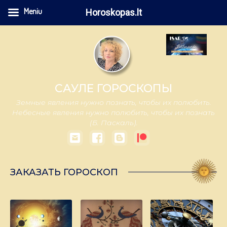
Meniu
Horoskopas.lt
САУЛЕ ГОРОСКОПЫ
Земные явления нужно познать, чтобы их полюбить.
Небесные явления нужно полюбить, чтобы их познать
(Б. Паскаль).
ЗАКАЗАТЬ ГОРОСКОП