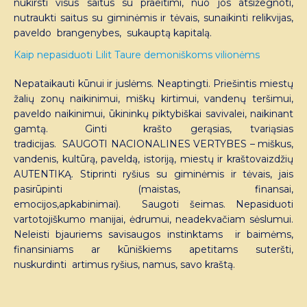
nukirsti visus saitus su praeitimi, nuo jos atsižegnoti,
nutraukti saitus su giminėmis ir tėvais, sunaikinti relikvijas,
paveldo brangenybes, sukauptą kapitalą.
Kaip nepasiduoti Lilit Taure demoniškoms vilionėms
Nepataikauti kūnui ir juslėms. Neaptingti. Priešintis miestų
žalių zonų naikinimui, miškų kirtimui, vandenų teršimui,
paveldo naikinimui, ūkininkų piktybiškai savivalei, naikinant
gamtą. Ginti krašto gerąsias, tvariąsias
tradicijas. SAUGOTI NACIONALINES VERTYBES – miškus,
vandenis, kultūrą, paveldą, istoriją, miestų ir kraštovaizdžių
AUTENTIKĄ. Stiprinti ryšius su giminėmis ir tėvais, jais
pasirūpinti (maistas, finansai,
emocijos,apkabinimai). Saugoti šeimas. Nepasiduoti
vartotojiškumo manijai, ėdrumui, neadekvačiam sėslumui.
Neleisti bjauriems savisaugos instinktams ir baimėms,
finansiniams ar kūniškiems apetitams suteršti,
nuskurdinti artimus ryšius, namus, savo kraštą.