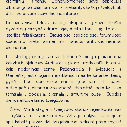
kremlinių finansų. Bendruomenėse savo papročius
diktuos gobšuoliai tamsuoliai, siekiantys kažką užvaldyti tik
dėl savo privačių, savo kiemo interesų.
Lietuvos visas televizijas irgi okupuos gerovės, krašto
gyventojų ramybės drumstėjai, destruktoriai, gąsdintojai ,
istorijos falsifikatoriai. Draugijose, asociacijose, forumuose
spaudimu sieks asmeninės naudos antivisuomeniniai
elementai.
LT astrologijoje irgi tamsūs laikai, dėl pinigų prarandama
kokybė ir lojalumas. Ateitis daug kam atrodys niūri ir tamsi,
kaip nederlinga žemė. Pažangiečiai ir šviesuoliai (
Uraniečiai), astrologai ir nepriklausomi aadvokatai bei teisių
gynėjai bus demonizuojami ir juodinami. Ir patys
pažangiečiai, ekrano ir visuomenės. žvaigždės parodys savo
tamsiąją , godžiąją, alkanąją , smurtinę pusę . Juodos
dienos elitui, ekrano žvaigždėms.
J. Žižės, TV ir Instagram žvaigždės, skandalingas konkursas
— ryškus Lilit Taure motyvas.VIsi jo dalyviai susiriejo ir
apsidrabstė purvais dėl jos gobšumo, siekiant pasipelnyti iš