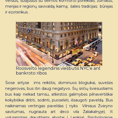
verslus, susijusius su šeimos komforto poreikiais; žurnalus,
merijas ir regionų savivaldą; kaimą; šalies tradicijas; būrėjas
ir ezoterikus .
Roosvelto legendinis viešbutis NYC’e ant
bankroto ribos
Šiose srityse ims reikštis, dominuos blogiukai, suvešės
negerovės, bus itin daug negatyvo. Šių sričių šviesuoliams
bus kaip niekad tamsu, atkirstos galimybės pilnavertiškai
kokybiškai dirbti, sodinti, puoselėti, išsaugoti paveldą. Bus
naikinamas vertingas paveldas ( nyks Vilniaus Žvėryno
savitumas, nugriauta art deco vila Žaliakalnyje). It
viduramžiais draudžiami abortai ( Lenkija). Psichologijoje