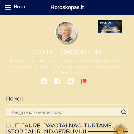
Meniu
Horoskopas.lt
САУЛЕ ГОРОСКОПЫ
Земные явления нужно познать, чтобы их полюбить.
Небесные явления нужно полюбить, чтобы их познать
(Б. Паскаль).
Поиск
LILIT TAURE: PAVOJAI NAC. TURTAMS,
ISTORIJAI IR IND.GERBŪVIUI,