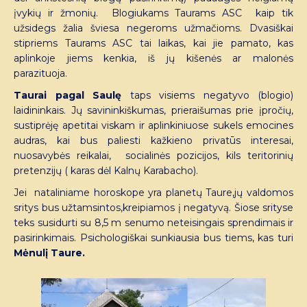
įvykių ir žmonių. Blogiukams Taurams ASC kaip tik
užsidegs žalia šviesa negeroms užmačioms. Dvasiškai
stipriems Taurams ASC tai laikas, kai jie pamato, kas
aplinkoje jiems kenkia, iš jų kišenės ar malonės
parazituoja.
Taurai pagal Saulę
taps visiems negatyvo (blogio)
laidininkais. Jų savininkiškumas, prieraišumas prie įpročių,
sustiprėję apetitai viskam ir aplinkiniuose sukels emocines
audras, kai bus paliesti kažkieno privatūs interesai,
nuosavybės reikalai, socialinės pozicijos, kils teritorinių
pretenzijų ( karas dėl Kalnų Karabacho).
Jei nataliniame horoskope yra planetų Taure,jų valdomos
sritys bus užtamsintos,kreipiamos į negatyvą. Šiose srityse
teks susidurti su 8,5 m senumo neteisingais sprendimais ir
pasirinkimais. Psichologiškai sunkiausia bus tiems, kas turi
Mėnulį Taure.