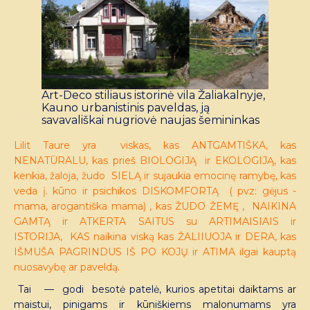
Art-Deco stiliaus istorinė vila Žaliakalnyje,
Kauno urbanistinis paveldas, ją
savavališkai nugriovė naujas šemininkas
Lilit Taure yra viskas, kas ANTGAMTIŠKA, kas
NENATŪRALU, kas prieš BIOLOGIJĄ ir EKOLOGIJĄ, kas
kenkia, žaloja, žudo SIELĄ ir sujaukia emocinę ramybę, kas
veda į. kūno ir psichikos DISKOMFORTĄ ( pvz: gėjus -
mama, arogantiška mama) , kas ŽUDO ŽEMĘ , NAIKINA
GAMTĄ ir ATKERTA SAITUS su ARTIMAISIAIS ir
ISTORIJA, KAS naikina viską kas ŽALIIUOJA ir DERA, kas
IŠMUŠA PAGRINDUS IŠ PO KOJŲ ir ATIMA ilgai kauptą
nuosavybę ar paveldą.
Tai — godi besotė patelė, kurios apetitai daiktams ar
maistui, pinigams ir kūniškiems malonumams yra