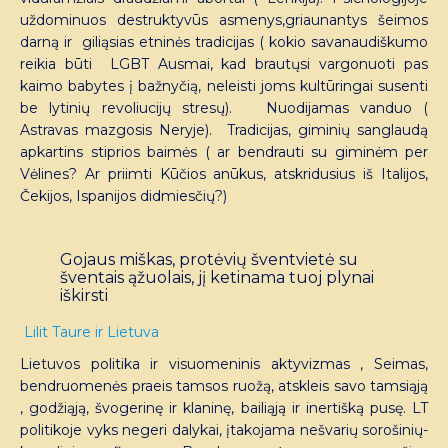
uždominuos destruktyvūs asmenys,griaunantys šeimos
darną ir giliąsias etninės tradicijas ( kokio savanaudiškumo
reikia būti LGBT Ausmai, kad brautųsi vargonuoti pas
kaimo babytes į bažnyčią, neleisti joms kultūringai susenti
be lytinių revoliucijų stresų). Nuodijamas vanduo (
Astravas mazgosis Neryje). Tradicijas, giminių sanglaudą
apkartins stiprios baimės ( ar bendrauti su giminėm per
Vėlines? Ar priimti Kūčios anūkus, atskridusius iš Italijos,
Čekijos, Ispanijos didmiesčių?)
Gojaus miškas, protėvių šventvietė su
šventais ąžuolais, jį ketinama tuoj plynai
iškirsti
Lilit Taure ir Lietuva
Lietuvos politika ir visuomeninis aktyvizmas , Seimas,
bendruomenės praeis tamsos ruožą, atskleis savo tamsiąją
, godžiąją, švogerinę ir klaninę, bailiąją ir inertišką pusę. LT
politikoje vyks negeri dalykai, įtakojama nešvarių sorošinių-