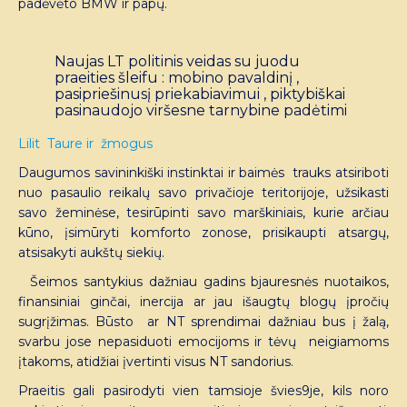
padėvėto BMW ir papų.
Naujas LT politinis veidas su juodu
praeities šleifu : mobino pavaldinį ,
pasipriešinusį priekabiavimui , piktybiškai
pasinaudojo viršesne tarnybine padėtimi
Lilit Taure ir žmogus
Daugumos savininkiški instinktai ir baimės trauks atsiriboti
nuo pasaulio reikalų savo privačioje teritorijoje, užsikasti
savo žeminėse, tesirūpinti savo marškiniais, kurie arčiau
kūno, įsimūryti komforto zonose, prisikaupti atsargų,
atsisakyti aukštų siekių.
Šeimos santykius dažniau gadins bjauresnės nuotaikos,
finansiniai ginčai, inercija ar jau išaugtų blogų įpročių
sugrįžimas. Būsto ar NT sprendimai dažniau bus į žalą,
svarbu jose nepasiduoti emocijoms ir tėvų neigiamoms
įtakoms, atidžiai įvertinti visus NT sandorius.
Praeitis gali pasirodyti vien tamsioje švies9je, kils noro