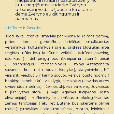
Naujas administracinis pastatas Žvėryne,
kuris negrįžtamai sudarkė Žvėryno
urbanistinį veidą, užjuodino kaip tamsi
dėmė Žvėryno aukštingumus ir
panoramas
Lilit Taure ir Pasaulis
Juodi laikai trenks smarkiai per kišenę ar šeimos gerovę,
palies dorus ir gerietiškus, darbščius smulkiuosius
verslininkus, kultūrininkus ( prie jų priskres blogiukai, arba
tragiškai trūks lėšų kultūrinei veiklai) , kultūros paveldą,
istorikus ( dėl pinigų bus iškreipiama istorinė tiesa)
, psichologus, farmacininkus ( miręs Astrazeneca
savanoris, kuris net nebuvo skiepytas), statybininkus, NT
visa sritį, viešbučių ir kaimo sodybų verslus, būsto nuomą (
booking, airbnb ir kt) , visų lygių akcininkus ( kovidas atims
dividendus ir pelnus), žemės ūkį, visa vandenų, žuvivaisos
ir jūreivystės sferą ( vėjo jėgainės Klaipėdos uosto
akvatorijoje) ; miškininkystę , miškus ir ekologiškiausias
žemės terotorijas ( ak, net Butane bus iškertami plynai
miškai); gimdyklas ir laidojimo sferas , moterų leidinius ir