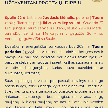
UŽGYVENTAM PROTĖVIŲ ĮDIRBIU
Spalio 22 d
Lilit, arba
Juodasis Mėnulis
, pereina į
Tauro
ženklą. Tranzuos per jį
iki 2021 m liepos 19d
. Gruodžio 23
Lilit jungsis Tauro ženkle su Uranu, sausio 29 – su Marsu,
balandžio 29 d su Merkurijumi , gegužės 2d – su
Venera, gegužės 13d su Saule.
Dvasiškai ir energetiškai sunkiausias bus 2021 m
Tauro
periodas
( gyvybei , visuomenei – didžiausios grėsmės ir
pavojai dėl bailumo, inercijos, per didelės savisaugos; kai
pasyviai stebint ar įsikibus į praeitį kažkas sugriauna namą
ar atima brangenybes, kurios buvo paveldėtos ar
sukauptos, uždirbtos).
Sausio pabaigoje, vasarį per pasaulį nuvilnys darbingo
amžiaus vyrų mirčių banga, vyks serija bankrotų medijoje,
švietime, turizmo ir transporto, logistikos, programavimo ir
rinkodaros sektoriuje , bus daugiau, nei visada, blogų
naujienų. N blogų naujienų srautas jau atakuoja kasdien
nuo liepos, o kelis mėn po naujųjų jos palies