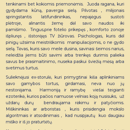
tenkinami bet kokiomis priemonėmis. Juoda ragana, kuri
gydydama kūną, pavergia sielą. Pilvotas , milijonais
springstantis latifundininkas, nepajėgus sustoti
plėtroje, alinantis žemę dėl savo naudos iki
pamišimo. Tingus,prie fotelio prikepęs , komforto zonoje
išpliuręs , išstorėjęs TV žiūrovas. Psichologas, kuris dėl
pinigų užsiima meistriškomis manipuliacijomis, o ne gydo
sielą. Tėvas, kuris savo meile dusina, savinasi šeimos narius,
neleidžia jiems būti savimi arba trenkęs durimis palieka
savus be prasimaitinimo, nuseka paskui šviežią mėsą arba
svetimus turtus.
Sulieknėjusi ex-storulė, kuri primygtinai kiša aplinkiniams
savo gamybos tortus, girdamasi, neva nuo jų
nestorėjama. Harmoniją ir ramybę viešai teigianti
ezoterikė, kurios pačios namuose velnias koją nusisuks, už
uždarų durų bendraujama rėkimu ir patyčiomis.
Miškininkas ar arboristas , kuris prisidengia mokslo
algoritmais ir atsodinimais , kad nusipjautų kuo daugiau
miško ir iš jo praturtėtų.