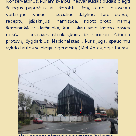
Konservatorius, kuriam svarbu nešvariausiais būdais diegti
žalingus papročius ar užgrobti iždą, o ne puoselėti
vertingus tvarius socialius dalykus. Tarp puodų-
receptų įsišaknijusi namisėda, riboto proto namų
šeimininkė ar daržininkė, kuri toliau savo kiemo nosies
nekiša. Parsidavęs istorikas,kuris dėl honoraro išduoda
protėvių žygdarbius. Nacionalistas , kuris jėga, spaudimu
vykdo tautos selekciją ir genocidą ( Pol Potas, beje Tauras);