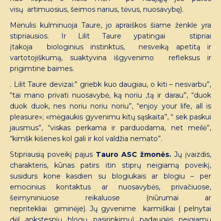
visų artimuosius, šeimos narius, tėvus, nuosavybę).
Mėnulis kulminuoja Taure, jo apraiškos šiame ženkle yra
stipriausios. Ir Lilit Taure ypatingai stipriai
įtakoja biologinius instinktus, nesveiką apetitą ir
vartotojiškumą, suaktyvina išgyvenimo refleksus ir
prigimtine baimes.
. Lilit Taure devizai:” griebk kuo daugiau, o kiti – nesvarbu”,
“tai mano privati nuosavybė, ką noriu ,tą ir darau”, “duok
duok duok, nes noriu noriu noriu”, “enjoy your life, all is
pleasure»; «mėgaukis gyvenimu kitų sąskaita”, “ sek paskui
jausmus”, “viskas perkama ir parduodama, net meilė”,
“kimšk kišenes kol gali ir kol valdžia nemato”.
Stipriausią poveikį pajus
Tauro ASC žmonės.
Jų įvaizdis,
charakteris, kūnas patirs itin stiprų neigiamą poveikį,
susidurs kone kasdien su blogiukais ar blogiu – per
emocinius kontaktus ar nuosavybės, privačiuose,
šeimyniniuose reikaluose (niūrumai ar
nepritekliai giminėje). Jų gyvenime karmiškai ( pelnytai
dėl ankstesnių blogų pasirinkimų) padaugės neigiamų