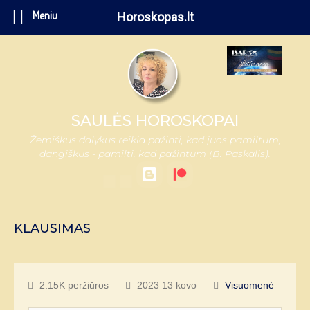
Meniu
Horoskopas.lt
SAULĖS HOROSKOPAI
Žemiškus dalykus reikia pažinti, kad juos pamiltum,
dangiškus - pamilti, kad pažintum (B. Paskalis).
KLAUSIMAS
2.15K peržiūros
2023 13 kovo
Visuomenė