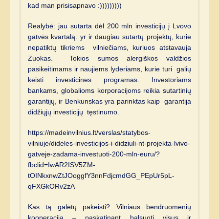
kad man prisisapnavo :)))))))))
Realybė: jau sutarta dėl 200 mln investicijų į Lvovo
gatvės kvartalą. yr ir daugiau sutartų projektų, kurie
nepatiktų tikriems vilniečiams, kuriuos atstavauja
Zuokas. Tokios sumos alergiškos valdžios
pasikeitimams ir naujiems lyderiams, kurie turi galių
keisti investicines programas. Investoriams
bankams, globalioms korporacijoms reikia sutartinių
garantijų, ir Benkunskas yra parinktas kaip garantija
didžiųjų investicijų tęstinumo.
https://madeinvilnius.lt/verslas/statybos-
vilniuje/dideles-investicijos-i-didziuli-nt-projekta-lvivo-
gatveje-zadama-investuoti-200-mln-euru/?
fbclid=IwAR2ISV5ZM-
tOINkxnwZtJOoggfY3nnFdjcmdGG_PEpUr5pL-
qFXGkORv2zA
Kas tą galėtų pakeisti? Vilniaus bendruomenių
kooperacija – paskatinant balsuoti visus ir