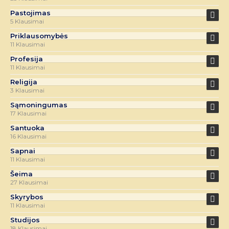
Pastojimas
5 Klausimai
Priklausomybės
11 Klausimai
Profesija
11 Klausimai
Religija
3 Klausimai
Sąmoningumas
17 Klausimai
Santuoka
16 Klausimai
Sapnai
11 Klausimai
Šeima
27 Klausimai
Skyrybos
11 Klausimai
Studijos
18 Klausimai