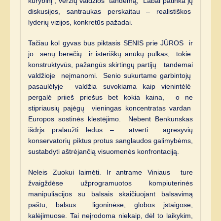
kūrybinį , veržlų valdžios tandemą, Labai patinka jų
diskusijos, santraukas perskaitau – realistiškos
lyderių vizijos, konkretūs pažadai.
Tačiau kol gyvas bus piktasis SENIS prie JŪROS ir
jo senų berečių ir isteriškų anūkų pulkas, tokie
konstruktyvūs, pažangūs skirtingų partijų tandemai
valdžioje neįmanomi. Senio sukurtame garbintojų
pasaulėlyje valdžia suvokiama kaip vienintėlė
pergalė priieš priešus bet kokia kaina, o ne
stipriausių pajėgų vieningas koncentratas vardan
Europos sostinės klestėjimo. Nebent Benkunskas
išdrįs pralaužti ledus – atverti agresyvių
konservatorių piktus protus sanglaudos galimybėms,
sustabdyti aštrėjančią visuomenės konfrontaciją.
Neleis Zuokui laimėti. Ir antrame Viniaus ture
žvaigždėse užprogramuotos kompiuterinės
manipuliacijos su balsais skaičiuojant balsavimą
paštu, balsus ligoninėse, globos įstaigose,
kalėjimuose. Tai neįrodoma niekaip, dėl to laikykim,