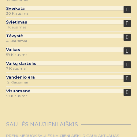
Sveikata
30 Klausimai
Švietimas
1 Klausimas
Tėvystė
4 Klausimai
Vaikas
59 Klausimai
Vaikų darželis
7 Klausimai
Vandenio era
12 Klausimai
Visuomenė
59 Klausimai
SAULĖS NAUJIENLAIŠKIS
PRENUMERUOK SAULĖS NAUJIENLAIŠKĮ IR GAUK AKTUALIAS