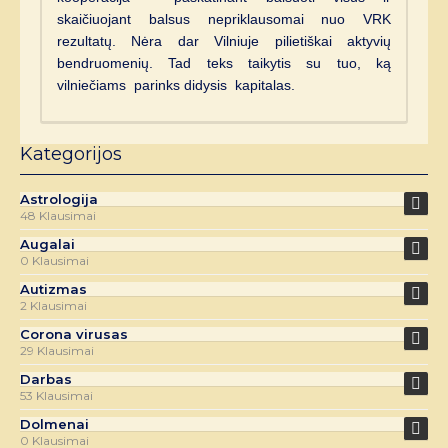
skaičiuojant balsus nepriklausomai nuo VRK
rezultatų. Nėra dar Vilniuje pilietiškai aktyvių
bendruomenių. Tad teks taikytis su tuo, ką
vilniečiams parinks didysis kapitalas.
Kategorijos
Astrologija
48 Klausimai
Augalai
0 Klausimai
Autizmas
2 Klausimai
Corona virusas
29 Klausimai
Darbas
53 Klausimai
Dolmenai
0 Klausimai