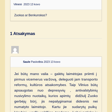
Vilnietė
2023 13 kovo
Zuokas ar Benkunskas?
1
Atsakymas
Saule
Paskelbta 2023 13 kovo
Jei būtų mano valia – galėtų laimėtojas priimti į
pirmus vicemerus varžovą, deleguoti jam transporto
reformų, kultūros atsakomybes. Taip Vilnius būtų
apsaugotas nuo depresyvių , antivalstybinių
nusivylimo nuotaikų, kurios apimtų didžiulį Zuoko
gerbėjų būrį, jis nepalyginamai didesnis nei
numatyto laimėtojo. Kartu jie sudarytų puikų