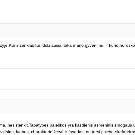
yje.Kuris zenklas turi didziausia itaka mano gyvenimui ir kurio horosk
a, nesistenkit.Tapatybės paieškos yra kasdienis asmeninis žmogaus užda
dalas, luobas, charakterio žievė ir fasadas, na tarsi psicho-skafandras,