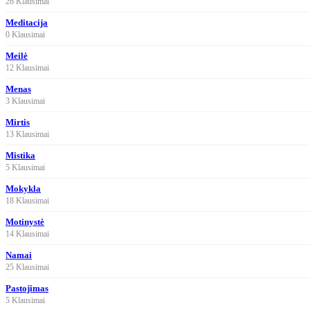
26 Klausimai
Meditacija
0 Klausimai
Meilė
12 Klausimai
Menas
3 Klausimai
Mirtis
13 Klausimai
Mistika
5 Klausimai
Mokykla
18 Klausimai
Motinystė
14 Klausimai
Namai
25 Klausimai
Pastojimas
5 Klausimai