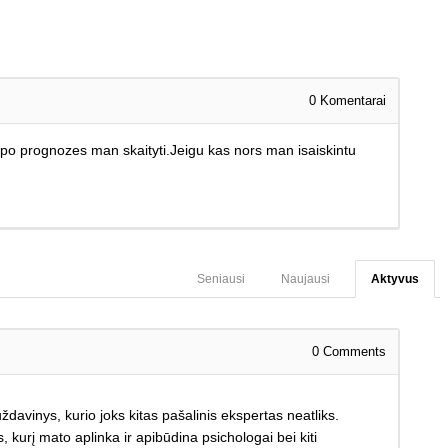
0
Komentarai
opo prognozes man skaityti.Jeigu kas nors man isaiskintu
Seniausi
Naujausi
Aktyvus
0
Comments
vinys, kurio joks kitas pašalinis ekspertas neatliks.
 kurį mato aplinka ir apibūdina psichologai bei kiti