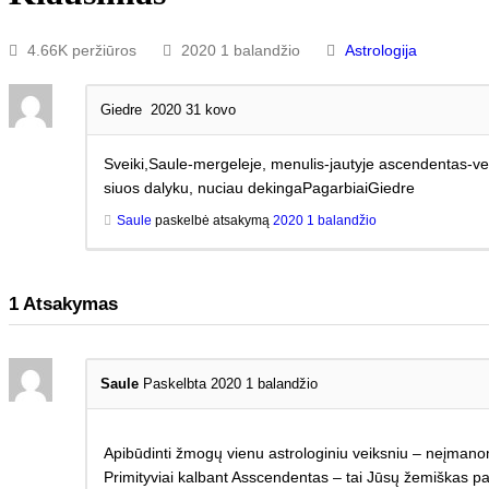
4.66K peržiūros
2020 1 balandžio
Astrologija
Giedre
2020 31 kovo
Sveiki,Saule-mergeleje, menulis-jautyje ascendentas-vez
siuos dalyku, nuciau dekingaPagarbiaiGiedre
Saule
paskelbė atsakymą
2020 1 balandžio
1
Atsakymas
Saule
Paskelbta 2020 1 balandžio
Apibūdinti žmogų vienu astrologiniu veiksniu – neįmanom
Primityviai kalbant Asscendentas – tai Jūsų žemiškas pavi