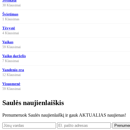
Sveikata
30 Klausimai
Švietimas
1 Klausimas
Tėvystė
4 Klausimai
Vaikas
59 Klausimai
Vaikų darželis
7 Klausimai
Vandenio era
12 Klausimai
Visuomenė
59 Klausimai
Saulės naujienlaiškis
Prenumeruok Saulės naujienlaiškį ir gauk AKTUALIAS naujienas!