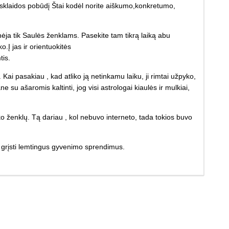
ijų sklaidos pobūdį Štai kodėl norite aiškumo,konkretumo,
ja tik Saulės ženklams. Pasekite tam tikrą laiką abu
.Į jas ir orientuokitės
tis.
Kai pasakiau , kad atliko ją netinkamu laiku, ji rimtai užpyko,
 ašaromis kaltinti, jog visi astrologai kiaulės ir mulkiai,
 ženklų. Tą dariau , kol nebuvo interneto, tada tokios buvo
is grįsti lemtingus gyvenimo sprendimus.