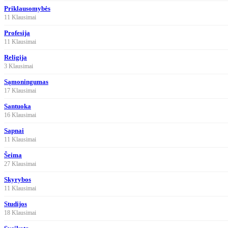
Priklausomybės
11 Klausimai
Profesija
11 Klausimai
Religija
3 Klausimai
Sąmoningumas
17 Klausimai
Santuoka
16 Klausimai
Sapnai
11 Klausimai
Šeima
27 Klausimai
Skyrybos
11 Klausimai
Studijos
18 Klausimai