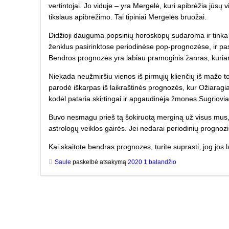
vertintojai. Jo viduje – yra Mergelė, kuri apibrėžia jūsų 
tikslaus apibrėžimo. Tai tipiniai Mergelės bruožai.
Didžioji dauguma popsinių horoskopų sudaroma ir tinka A
ženklus pasirinktose periodinėse pop-prognozėse, ir past
Bendros prognozės yra labiau pramoginis žanras, kuriame
Niekada neužmiršiu vienos iš pirmųjų klienčių iš mažo tol
parodė iškarpas iš laikraštinės prognozės, kur Ožiaragia
kodėl pataria skirtingai ir apgaudinėja žmones.Sugrioviau
Buvo nesmagu prieš tą šokiruotą merginą už visus mus, a
astrologų veiklos gairės. Jei nedarai periodinių prognoz
Kai skaitote bendras prognozes, turite suprasti, jog jos
Saule
paskelbė atsakymą
2020 1 balandžio