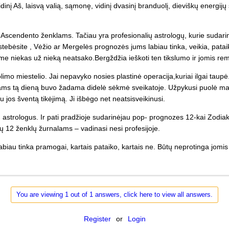
vidinį Aš, laisvą valią, sąmonę, vidinį dvasinį branduolį, dieviškų energ
scendento ženklams. Tačiau yra profesionalių astrologų, kurie sudarinė
ebėsite , Vėžio ar Mergelės prognozės jums labiau tinka, veikia, pataiko
 niekas už nieką neatsako.Bergždžia ieškoti ten tikslumo ir jomis rem
imo miestelio. Jai nepavyko nosies plastinė operacija,kuriai ilgai taupė. 
ms tą dieną buvo žadama didelė sėkmė sveikatoje. Užpykusi puolė mane su
 jos šventą tikėjimą. Ji išbėgo net neatsisveikinusi.
strologus. Ir pati pradžioje sudarinėjau pop- prognozes 12-kai Zodiako
ių 12 ženklų žurnalams – vadinasi nesi profesijoje.
 labiau tinka pramogai, kartais pataiko, kartais ne. Būtų neprotinga jom
You are viewing 1 out of 1 answers, click here to view all answers.
Register
or
Login