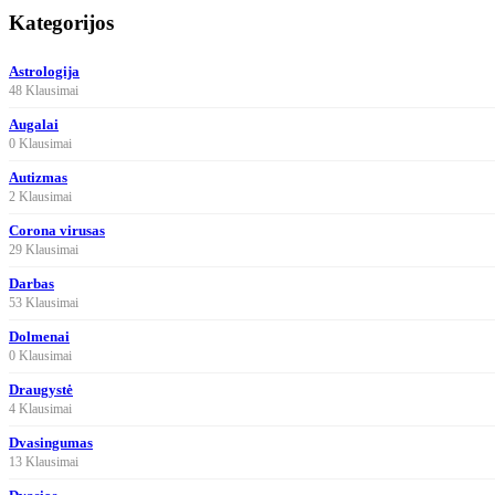
Kategorijos
Astrologija
48 Klausimai
Augalai
0 Klausimai
Autizmas
2 Klausimai
Corona virusas
29 Klausimai
Darbas
53 Klausimai
Dolmenai
0 Klausimai
Draugystė
4 Klausimai
Dvasingumas
13 Klausimai