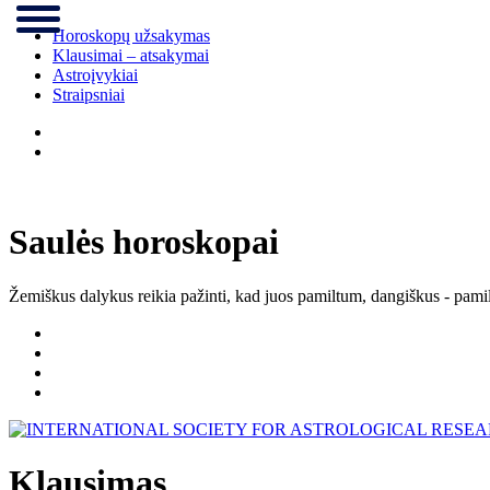
Horoskopų užsakymas
Klausimai – atsakymai
Astroįvykiai
Straipsniai
Saulės horoskopai
Žemiškus dalykus reikia pažinti, kad juos pamiltum, dangiškus - pamil
Klausimas