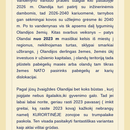
Vandenyno vanduo pradės staigiai kilti pasaulyje
2026 m. Olandija turi patirtį su inžinerinėmis
dambomis, tad 2026-2040 kariuomenė, tarnybos
gan sėkmingai kovos su užliejimo grėsme iki 2040
m. Po to vandenynas vis tik apsems dalį lyguminių
Olandijos žemių. Kitas svarbus veiksnys – patys
Olandai
nuo 2023 m
masiškai kelsis iš miestų į
regionus, nekilnojamas turtas, sklypai smarkiai
užbrangs, į Olandijos derlingas žemes, žemės ūkį
investuos ir užsienio kapitalas, į olandų teritoriją tada
plūstels pabėgelių masės arba olandų tam tikras
žemes NATO pasirinks pabėgelių ar karių
dislokacijai.
Pagal jūsų žvaigždes Olandijai bet koks būstas , kurį
įsigijate nebus ilgalaikis,iki gyvenimo galo. Tad jei
labai labai norite, geriau rasti 2023 pavasarį ( imkit
greitai, ką rasite 2023 kovą) kažkokį nebrangų
namelį KURORTINĖJE zonojoe su trumpalaike
paskola. Ten visada pasitaikyti fantastiškas variantas
kaip aklai vištai grūdas.