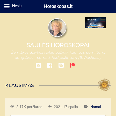
Meniu
Horoskopas.lt
SAULĖS HOROSKOPAI
Žemiškus dalykus reikia pažinti, kad juos pamiltum,
dangiškus - pamilti, kad pažintum (B. Paskalis).
KLAUSIMAS
2.17K peržiūros
2021 17 spalio
Namai