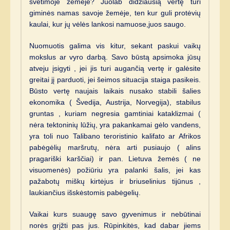
svetimoje žemėje? Juolab didžiausią vertę turi
giminės namas savoje žemėje, ten kur guli protėvių
kaulai, kur jų vėlės lankosi namuose,juos saugo.
Nuomuotis galima vis kitur, sekant paskui vaikų
mokslus ar vyro darbą. Savo būstą apsimoka jūsų
atveju įsigyti , jei jis turi augančią vertę ir galėsite
greitai jį parduoti, jei šeimos situacija staiga pasikeis.
Būsto vertę naujais laikais nusako stabili šalies
ekonomika ( Švedija, Austrija, Norvegija), stabilus
gruntas , kuriam negresia gamtiniai kataklizmai (
nėra tektoninių lūžių, yra pakankamai gėlo vandens,
yra toli nuo Talibano teroristinio kalifato ar Afrikos
pabėgėlių maršrutų, nėra arti pusiaujo ( alins
pragariški karščiai) ir pan. Lietuva žemės ( ne
visuomenės) požiūriu yra palanki šalis, jei kas
pažabotų miškų kirtėjus ir briuselinius tijūnus ,
laukiančius išskėstomis pabėgelių.
Vaikai kurs suaugę savo gyvenimus ir nebūtinai
norės grįžti pas jus. Rūpinkitės, kad dabar jiems