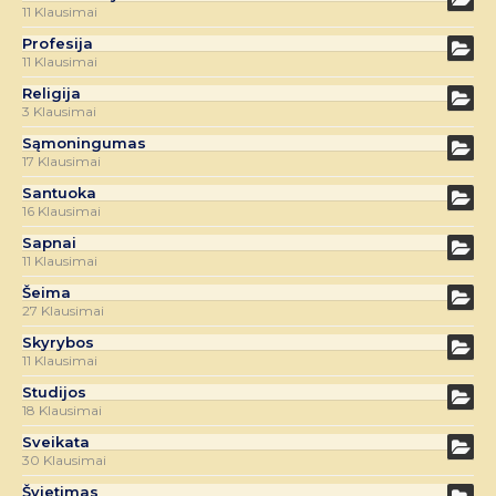
11 Klausimai
Profesija
11 Klausimai
Religija
3 Klausimai
Sąmoningumas
17 Klausimai
Santuoka
16 Klausimai
Sapnai
11 Klausimai
Šeima
27 Klausimai
Skyrybos
11 Klausimai
Studijos
18 Klausimai
Sveikata
30 Klausimai
Švietimas