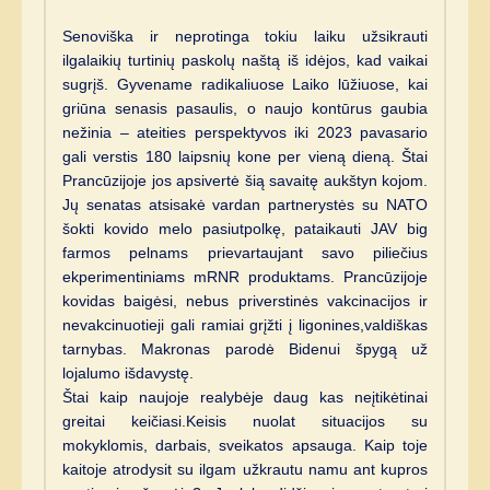
Senoviška ir neprotinga tokiu laiku užsikrauti
ilgalaikių turtinių paskolų naštą iš idėjos, kad vaikai
sugrįš. Gyvename radikaliuose Laiko lūžiuose, kai
griūna senasis pasaulis, o naujo kontūrus gaubia
nežinia – ateities perspektyvos iki 2023 pavasario
gali verstis 180 laipsnių kone per vieną dieną. Štai
Prancūzijoje jos apsivertė šią savaitę aukštyn kojom.
Jų senatas atsisakė vardan partnerystės su NATO
šokti kovido melo pasiutpolkę, pataikauti JAV big
farmos pelnams prievartaujant savo piliečius
ekperimentiniams mRNR produktams. Prancūzijoje
kovidas baigėsi, nebus priverstinės vakcinacijos ir
nevakcinuotieji gali ramiai grįžti į ligonines,valdiškas
tarnybas. Makronas parodė Bidenui špygą už
lojalumo išdavystę.
Štai kaip naujoje realybėje daug kas neįtikėtinai
greitai keičiasi.Keisis nuolat situacijos su
mokyklomis, darbais, sveikatos apsauga. Kaip toje
kaitoje atrodysit su ilgam užkrautu namu ant kupros