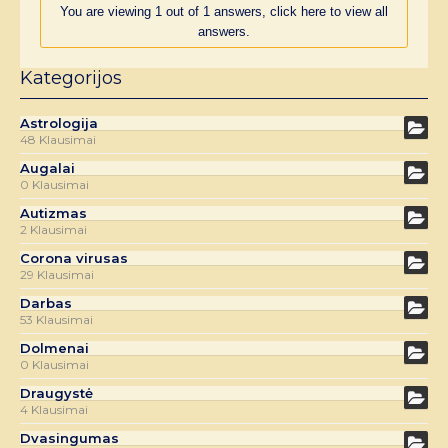
You are viewing 1 out of 1 answers, click here to view all
answers.
Kategorijos
Astrologija
48 Klausimai
Augalai
0 Klausimai
Autizmas
2 Klausimai
Corona virusas
29 Klausimai
Darbas
53 Klausimai
Dolmenai
0 Klausimai
Draugystė
4 Klausimai
Dvasingumas