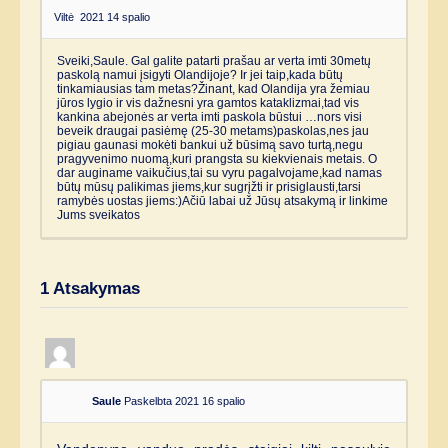
Viltė
2021 14 spalio
Sveiki,Saule. Gal galite patarti prašau ar verta imti 30metų
paskolą namui įsigyti Olandijoje? Ir jei taip,kada būtų
tinkamiausias tam metas?Žinant, kad Olandija yra žemiau
jūros lygio ir vis dažnesni yra gamtos kataklizmai,tad vis
kankina abejonės ar verta imti paskola būstui …nors visi
beveik draugai pasiėmę (25-30 metams)paskolas,nes jau
pigiau gaunasi mokėti bankui už būsimą savo turtą,negu
pragyvenimo nuomą,kuri prangsta su kiekvienais metais. O
dar auginame vaikučius,tai su vyru pagalvojame,kad namas
būtų mūsų palikimas jiems,kur sugrįžti ir prisiglausti,tarsi
ramybės uostas jiems:)Ačiū labai už Jūsų atsakymą ir linkime
Jums sveikatos
1
Atsakymas
Saule
Paskelbta 2021 16 spalio