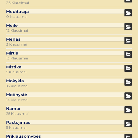
26 Klausimai
Meditacija
0 Klausimai
Meilė
12 Klausimai
Menas
3 Klausimai
Mirtis
13 Klausimai
Mistika
5 Klausimai
Mokykla
18 Klausimai
Motinystė
14 Klausimai
Namai
25 Klausimai
Pastojimas
5 Klausimai
Priklausomybės