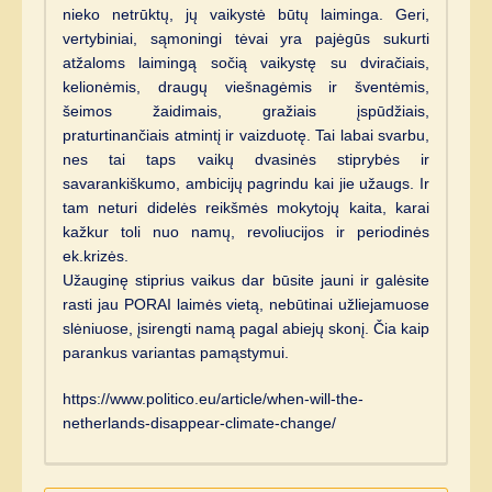
nieko netrūktų, jų vaikystė būtų laiminga. Geri,
vertybiniai, sąmoningi tėvai yra pajėgūs sukurti
atžaloms laimingą sočią vaikystę su dviračiais,
kelionėmis, draugų viešnagėmis ir šventėmis,
šeimos žaidimais, gražiais įspūdžiais,
praturtinančiais atmintį ir vaizduotę. Tai labai svarbu,
nes tai taps vaikų dvasinės stiprybės ir
savarankiškumo, ambicijų pagrindu kai jie užaugs. Ir
tam neturi didelės reikšmės mokytojų kaita, karai
kažkur toli nuo namų, revoliucijos ir periodinės
ek.krizės.
Užauginę stiprius vaikus dar būsite jauni ir galėsite
rasti jau PORAI laimės vietą, nebūtinai užliejamuose
slėniuose, įsirengti namą pagal abiejų skonį. Čia kaip
parankus variantas pamąstymui.
https://www.politico.eu/article/when-will-the-
netherlands-disappear-climate-change/