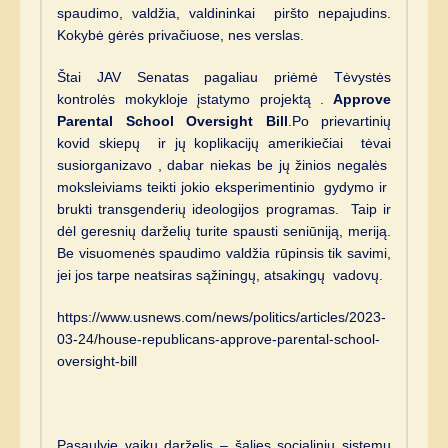
spaudimo, valdžia, valdininkai piršto nepajudins.
Kokybė gėrės privačiuose, nes verslas.
Štai JAV Senatas pagaliau priėmė Tėvystės
kontrolės mokykloje įstatymo projektą .
Approve
Parental School Oversight Bill
.Po prievartinių
kovid skiepų ir jų koplikacijų amerikiečiai tėvai
susiorganizavo , dabar niekas be jų žinios negalės
moksleiviams teikti jokio eksperimentinio gydymo ir
brukti transgenderių ideologijos programas. Taip ir
dėl geresnių darželių turite spausti seniūniją, meriją.
Be visuomenės spaudimo valdžia rūpinsis tik savimi,
jei jos tarpe neatsiras sąžiningų, atsakingų vadovų.
https://www.usnews.com/news/politics/articles/2023-
03-24/house-republicans-approve-parental-school-
oversight-bill
Pasaulyje vaikų darželis – šalies socialinių sistemų