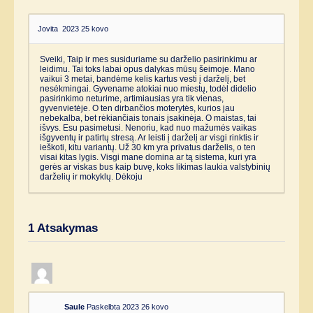
Jovita
2023 25 kovo
Sveiki, Taip ir mes susiduriame su darželio pasirinkimu ar
leidimu. Tai toks labai opus dalykas mūsų šeimoje. Mano
vaikui 3 metai, bandėme kelis kartus vesti į darželį, bet
nesėkmingai. Gyvename atokiai nuo miestų, todėl didelio
pasirinkimo neturime, artimiausias yra tik vienas,
gyvenvietėje. O ten dirbančios moterytės, kurios jau
nebekalba, bet rėkiančiais tonais įsakinėja. O maistas, tai
išvys. Esu pasimetusi. Nenoriu, kad nuo mažumės vaikas
išgyventų ir patirtų stresą. Ar leisti į darželį ar visgi rinktis ir
ieškoti, kitu variantų. Už 30 km yra privatus darželis, o ten
visai kitas lygis. Visgi mane domina ar tą sistema, kuri yra
gerės ar viskas bus kaip buvę, koks likimas laukia valstybinių
darželių ir mokyklų. Dėkoju
1
Atsakymas
Saule
Paskelbta 2023 26 kovo