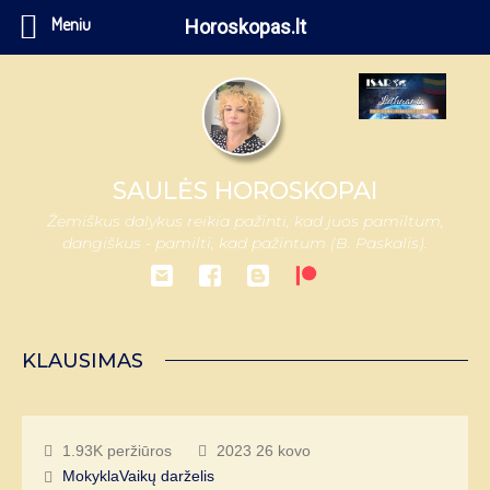
Meniu
Horoskopas.lt
SAULĖS HOROSKOPAI
Žemiškus dalykus reikia pažinti, kad juos pamiltum,
dangiškus - pamilti, kad pažintum (B. Paskalis).
KLAUSIMAS
1.93K peržiūros
2023 26 kovo
Mokykla
Vaikų darželis