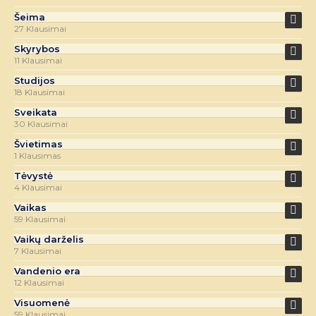
Šeima
27 Klausimai
Skyrybos
11 Klausimai
Studijos
18 Klausimai
Sveikata
30 Klausimai
Švietimas
1 Klausimas
Tėvystė
4 Klausimai
Vaikas
59 Klausimai
Vaikų darželis
7 Klausimai
Vandenio era
12 Klausimai
Visuomenė
59 Klausimai