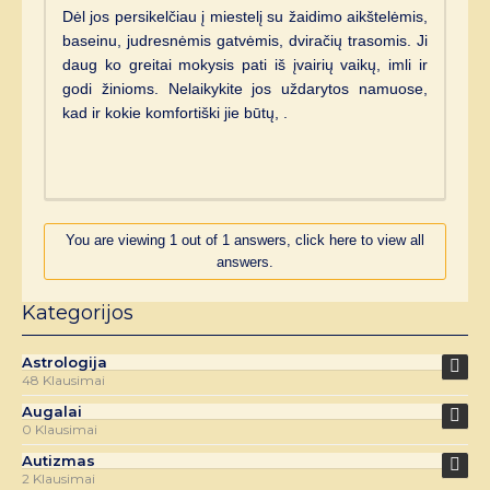
Dėl jos persikelčiau į miestelį su žaidimo aikštelėmis,
baseinu, judresnėmis gatvėmis, dviračių trasomis. Ji
daug ko greitai mokysis pati iš įvairių vaikų, imli ir
godi žinioms. Nelaikykite jos uždarytos namuose,
kad ir kokie komfortiški jie būtų, .
You are viewing 1 out of 1 answers, click here to view all
answers.
Kategorijos
Astrologija
48 Klausimai
Augalai
0 Klausimai
Autizmas
2 Klausimai