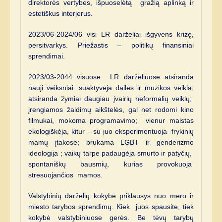
direktorės vertybes, išpuoselėtą gražią aplinką ir
estetiškus interjerus.
2023/06-2024/06 visi LR darželiai išgyvens krizę,
persitvarkys. Priežastis – politikų finansiniai
sprendimai.
2023/03-2044 visuose LR darželiuose atsiranda
nauji veiksniai: suaktyvėja dailės ir muzikos veikla;
atsiranda žymiai daugiau įvairių neformalių veiklų;
įrengiamos žaidimų aikštelės, gal net rodomi kino
filmukai, mokoma programavimo; vienur maistas
ekologiškėja, kitur – su juo eksperimentuoja frykinių
mamų įtakose; brukama LGBT ir genderizmo
ideologija ; vaikų tarpe padaugėja smurto ir patyčių,
spontaniškų bausmių, kurias provokuoja
stresuojančios mamos.
Valstybinių darželių kokybė priklausys nuo mero ir
miesto tarybos sprendimų. Kiek juos spausite, tiek
kokybė valstybiniuose gerės. Be tėvų tarybų