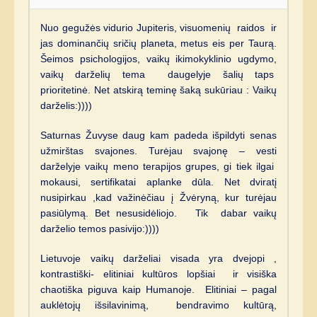
Nuo gegužės vidurio Jupiteris, visuomenių raidos ir
jas dominančių sričių planeta, metus eis per Taurą.
Šeimos psichologijos, vaikų ikimokyklinio ugdymo,
vaikų darželių tema daugelyje šalių taps
prioritetinė. Net atskirą teminę šaką sukūriau : Vaikų
darželis:))))
Saturnas Žuvyse daug kam padeda išpildyti senas
užmirštas svajones. Turėjau svajonę – vesti
darželyje vaikų meno terapijos grupes, gi tiek ilgai
mokausi, sertifikatai aplanke dūla. Net dviratį
nusipirkau ,kad važinėčiau į Žvėryną, kur turėjau
pasiūlymą. Bet nesusidėliojo. Tik dabar vaikų
darželio temos pasivijo:))))
Lietuvoje vaikų darželiai visada yra dvejopi ,
kontrastiški- elitiniai kultūros lopšiai ir visiška
chaotiška piguva kaip Humanoje. Elitiniai – pagal
auklėtojų išsilavinimą, bendravimo kultūrą,