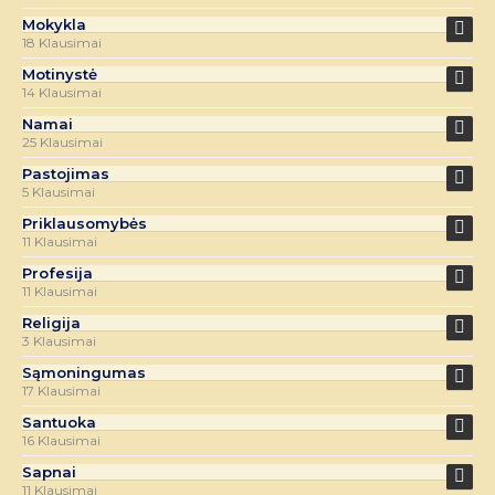
Mokykla
18 Klausimai
Motinystė
14 Klausimai
Namai
25 Klausimai
Pastojimas
5 Klausimai
Priklausomybės
11 Klausimai
Profesija
11 Klausimai
Religija
3 Klausimai
Sąmoningumas
17 Klausimai
Santuoka
16 Klausimai
Sapnai
11 Klausimai