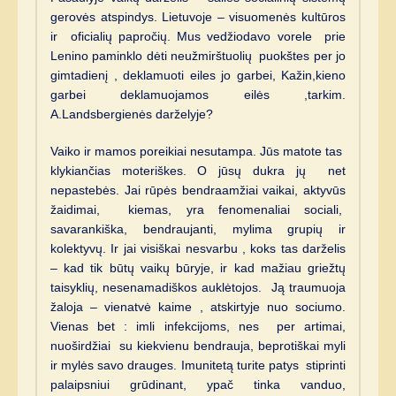
gerovės atspindys. Lietuvoje – visuomenės kultūros
ir oficialių papročių. Mus vedžiodavo vorele prie
Lenino paminklo dėti neužmirštuolių puokštes per jo
gimtadienį , deklamuoti eiles jo garbei, Kažin,kieno
garbei deklamuojamos eilės ,tarkim.
A.Landsbergienės darželyje?
Vaiko ir mamos poreikiai nesutampa. Jūs matote tas
klykiančias moteriškes. O jūsų dukra jų net
nepastebės. Jai rūpės bendraamžiai vaikai, aktyvūs
žaidimai, kiemas, yra fenomenaliai sociali,
savarankiška, bendraujanti, mylima grupių ir
kolektyvų. Ir jai visiškai nesvarbu , koks tas darželis
– kad tik būtų vaikų būryje, ir kad mažiau griežtų
taisyklių, nesenamadiškos auklėtojos. Ją traumuoja
žaloja – vienatvė kaime , atskirtyje nuo sociumo.
Vienas bet : imli infekcijoms, nes per artimai,
nuoširdžiai su kiekvienu bendrauja, beprotiškai myli
ir mylės savo drauges. Imunitetą turite patys stiprinti
palaipsniui grūdinant, ypač tinka vanduo,