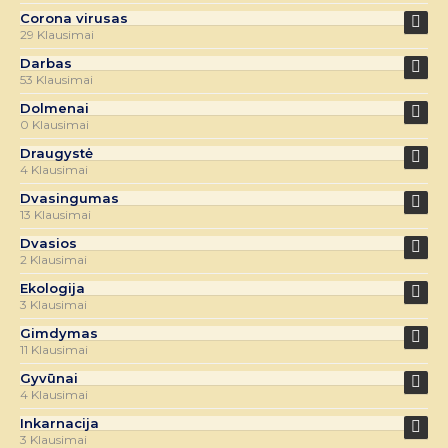
Corona virusas
29 Klausimai
Darbas
53 Klausimai
Dolmenai
0 Klausimai
Draugystė
4 Klausimai
Dvasingumas
13 Klausimai
Dvasios
2 Klausimai
Ekologija
3 Klausimai
Gimdymas
11 Klausimai
Gyvūnai
4 Klausimai
Inkarnacija
3 Klausimai