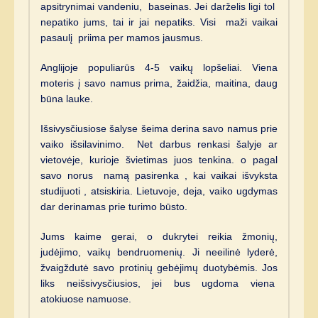
apsitrynimai vandeniu, baseinas. Jei darželis ligi tol
nepatiko jums, tai ir jai nepatiks. Visi maži vaikai
pasaulį priima per mamos jausmus.
Anglijoje populiarūs 4-5 vaikų lopšeliai. Viena
moteris į savo namus prima, žaidžia, maitina, daug
būna lauke.
Išsivysčiusiose šalyse šeima derina savo namus prie
vaiko išsilavinimo. Net darbus renkasi šalyje ar
vietovėje, kurioje švietimas juos tenkina. o pagal
savo norus namą pasirenka , kai vaikai išvyksta
studijuoti , atsiskiria. Lietuvoje, deja, vaiko ugdymas
dar derinamas prie turimo būsto.
Jums kaime gerai, o dukrytei reikia žmonių,
judėjimo, vaikų bendruomenių. Ji neeilinė lyderė,
žvaigždutė savo protinių gebėjimų duotybėmis. Jos
liks neišsivysčiusios, jei bus ugdoma viena
atokiuose namuose.