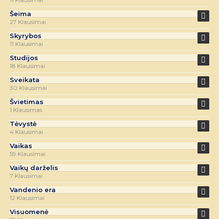
Šeima
27 Klausimai
Skyrybos
11 Klausimai
Studijos
18 Klausimai
Sveikata
30 Klausimai
Švietimas
1 Klausimas
Tėvystė
4 Klausimai
Vaikas
59 Klausimai
Vaikų darželis
7 Klausimai
Vandenio era
12 Klausimai
Visuomenė