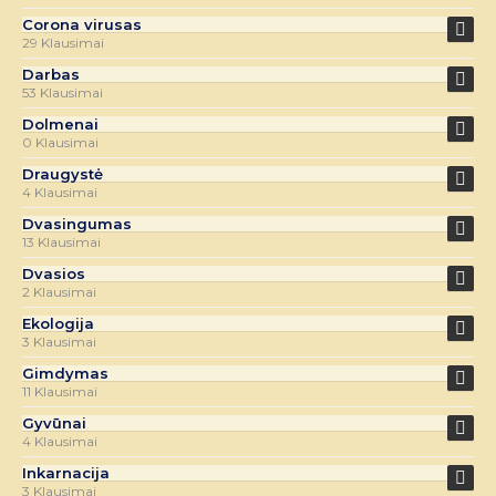
Corona virusas
29 Klausimai
Darbas
53 Klausimai
Dolmenai
0 Klausimai
Draugystė
4 Klausimai
Dvasingumas
13 Klausimai
Dvasios
2 Klausimai
Ekologija
3 Klausimai
Gimdymas
11 Klausimai
Gyvūnai
4 Klausimai
Inkarnacija
3 Klausimai