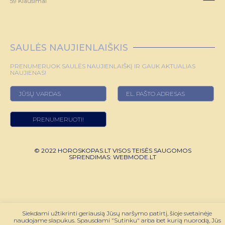
59 Klausimai
SAULĖS NAUJIENLAIŠKIS
PRENUMERUOK SAULĖS NAUJIENLAIŠKĮ IR GAUK AKTUALIAS
NAUJIENAS!
© 2022 HOROSKOPAS.LT VISOS TEISĖS SAUGOMOS
SPRENDIMAS:
WEBMODE.LT
Siekdami užtikrinti geriausią Jūsų naršymo patirtį, šioje svetainėje
naudojame slapukus. Spausdami "Sutinku" arba bet kurią nuorodą, Jūs