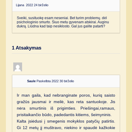
Lijana
2022 24 birželio
Sveiki, susituokę esam neseniai. Bet turim problemų. dėl
psichologinio smurto. Śiuo metu gyvenam atskirai. Auginu
dukrą. Liūdna kad taip nesiklosto. Gal jus galite patarti?
1
Atsakymas
Saule
Paskelbta 2022 30 birželio
Ir man gaila, kad nebranginate poros, kuriq saisto
gražūs jausmai ir meilė, kas reta santuokoje. Jis
nėra smurtinis iš prigimties. Priešingai,ramaus,
prisitaikančio būdo, padedantis kitiems, šeimyninis.
Kalta įsiėdusi į smegenis mokyklos patyčių patirtis.
Gi 12 metų jį muštravo, niekino ir spaudė kažkokie