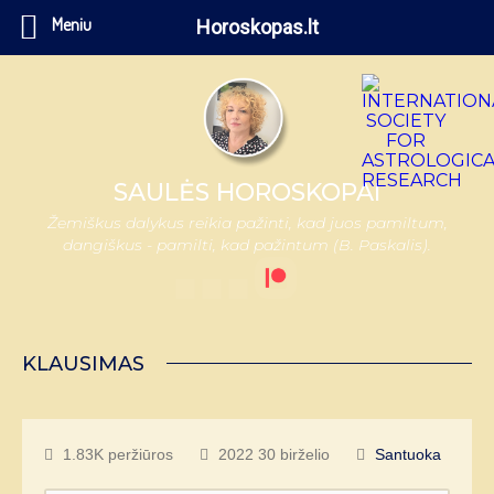
Meniu
Horoskopas.lt
SAULĖS HOROSKOPAI
Žemiškus dalykus reikia pažinti, kad juos pamiltum,
dangiškus - pamilti, kad pažintum (B. Paskalis).
KLAUSIMAS
1.83K peržiūros
2022 30 birželio
Santuoka