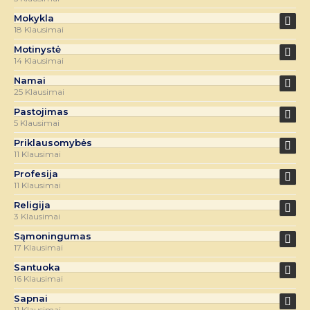
Mokykla
18 Klausimai
Motinystė
14 Klausimai
Namai
25 Klausimai
Pastojimas
5 Klausimai
Priklausomybės
11 Klausimai
Profesija
11 Klausimai
Religija
3 Klausimai
Sąmoningumas
17 Klausimai
Santuoka
16 Klausimai
Sapnai
11 Klausimai