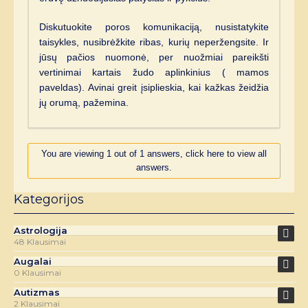
Diskutuokite poros komunikaciją, nusistatykite
taisykles, nusibrėžkite ribas, kurių neperžengsite. Ir
jūsų pačios nuomonė, per nuožmiai pareikšti
vertinimai kartais žudo aplinkinius ( mamos
paveldas). Avinai greit įsiplieskia, kai kažkas žeidžia
jų orumą, pažemina.
You are viewing 1 out of 1 answers, click here to view all
answers.
Kategorijos
Astrologija
48 Klausimai
Augalai
0 Klausimai
Autizmas
2 Klausimai