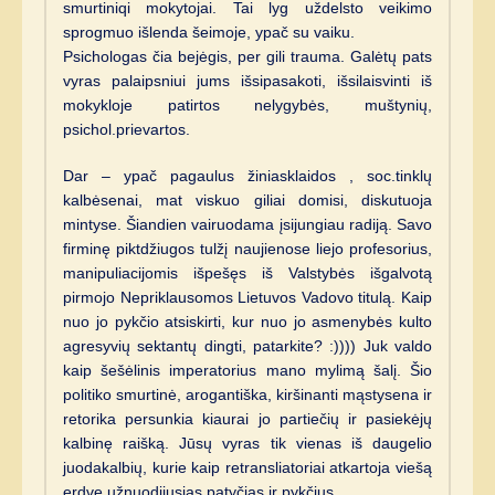
smurtiniqi mokytojai. Tai lyg uždelsto veikimo
sprogmuo išlenda šeimoje, ypač su vaiku.
Psichologas čia bejėgis, per gili trauma. Galėtų pats
vyras palaipsniui jums išsipasakoti, išsilaisvinti iš
mokykloje patirtos nelygybės, muštynių,
psichol.prievartos.
Dar – ypač pagaulus žiniasklaidos , soc.tinklų
kalbėsenai, mat viskuo giliai domisi, diskutuoja
mintyse. Šiandien vairuodama įsijungiau radiją. Savo
firminę piktdžiugos tulžį naujienose liejo profesorius,
manipuliacijomis išpešęs iš Valstybės išgalvotą
pirmojo Nepriklausomos Lietuvos Vadovo titulą. Kaip
nuo jo pykčio atsiskirti, kur nuo jo asmenybės kulto
agresyvių sektantų dingti, patarkite? :)))) Juk valdo
kaip šešėlinis imperatorius mano mylimą šalį. Šio
politiko smurtinė, arogantiška, kiršinanti mąstysena ir
retorika persunkia kiaurai jo partiečių ir pasiekėjų
kalbinę raišką. Jūsų vyras tik vienas iš daugelio
juodakalbių, kurie kaip retransliatoriai atkartoja viešą
erdvę užnuodijusias patyčias ir pykčius.