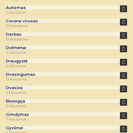
Autizmas
2 Klausimai
Corona virusas
29 Klausimai
Darbas
53 Klausimai
Dolmenai
0 Klausimai
Draugystė
4 Klausimai
Dvasingumas
13 Klausimai
Dvasios
2 Klausimai
Ekologija
3 Klausimai
Gimdymas
11 Klausimai
Gyvūnai
4 Klausimai