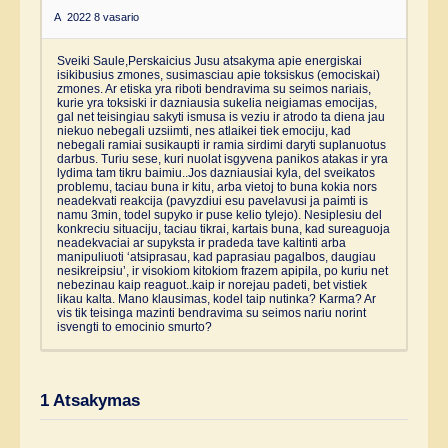
A
2022 8 vasario
Sveiki Saule,Perskaicius Jusu atsakyma apie energiskai
isikibusius zmones, susimasciau apie toksiskus (emociskai)
zmones. Ar etiska yra riboti bendravima su seimos nariais,
kurie yra toksiski ir dazniausia sukelia neigiamas emocijas,
gal net teisingiau sakyti ismusa is veziu ir atrodo ta diena jau
niekuo nebegali uzsiimti, nes atlaikei tiek emociju, kad
nebegali ramiai susikaupti ir ramia sirdimi daryti suplanuotus
darbus. Turiu sese, kuri nuolat isgyvena panikos atakas ir yra
lydima tam tikru baimiu..Jos dazniausiai kyla, del sveikatos
problemu, taciau buna ir kitu, arba vietoj to buna kokia nors
neadekvati reakcija (pavyzdiui esu pavelavusi ja paimti is
namu 3min, todel supyko ir puse kelio tylejo). Nesiplesiu del
konkreciu situaciju, taciau tikrai, kartais buna, kad sureaguoja
neadekvaciai ar supyksta ir pradeda tave kaltinti arba
manipuliuoti ‘atsiprasau, kad paprasiau pagalbos, daugiau
nesikreipsiu’, ir visokiom kitokiom frazem apipila, po kuriu net
nebezinau kaip reaguot..kaip ir norejau padeti, bet vistiek
likau kalta. Mano klausimas, kodel taip nutinka? Karma? Ar
vis tik teisinga mazinti bendravima su seimos nariu norint
isvengti to emocinio smurto?
1
Atsakymas