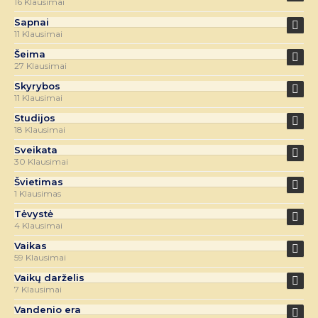
16 Klausimai
Sapnai
11 Klausimai
Šeima
27 Klausimai
Skyrybos
11 Klausimai
Studijos
18 Klausimai
Sveikata
30 Klausimai
Švietimas
1 Klausimas
Tėvystė
4 Klausimai
Vaikas
59 Klausimai
Vaikų darželis
7 Klausimai
Vandenio era