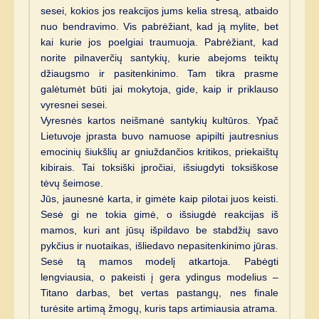
sesei, kokios jos reakcijos jums kelia stresą, atbaido
nuo bendravimo. Vis pabrėžiant, kad ją mylite, bet
kai kurie jos poelgiai traumuoja. Pabrėžiant, kad
norite pilnaverčių santykių, kurie abejoms teiktų
džiaugsmo ir pasitenkinimo. Tam tikra prasme
galėtumėt būti jai mokytoja, gide, kaip ir priklauso
vyresnei sesei.
Vyresnės kartos neišmanė santykių kultūros. Ypač
Lietuvoje įprasta buvo namuose apipilti jautresnius
emocinių šiukšlių ar gniuždančios kritikos, priekaištų
kibirais. Tai toksiški įpročiai, išsiugdyti toksiškose
tėvų šeimose.
Jūs, jaunesnė karta, ir gimėte kaip pilotai juos keisti.
Sesė gi ne tokia gimė, o išsiugdė reakcijas iš
mamos, kuri ant jūsų išpildavo be stabdžių savo
pykčius ir nuotaikas, išliedavo nepasitenkinimo jūras.
Sesė tą mamos modelį atkartoja. Pabėgti
lengviausia, o pakeisti į gera ydingus modelius –
Titano darbas, bet vertas pastangų, nes finale
turėsite artimą žmogų, kuris taps artimiausia atrama.