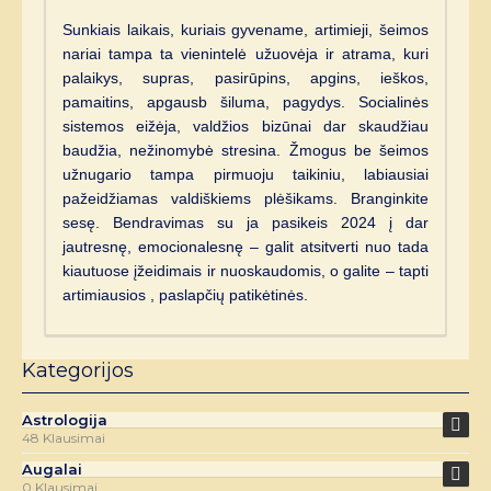
Sunkiais laikais, kuriais gyvename, artimieji, šeimos
nariai tampa ta vienintelė užuovėja ir atrama, kuri
palaikys, supras, pasirūpins, apgins, ieškos,
pamaitins, apgausb šiluma, pagydys. Socialinės
sistemos eižėja, valdžios bizūnai dar skaudžiau
baudžia, nežinomybė stresina. Žmogus be šeimos
užnugario tampa pirmuoju taikiniu, labiausiai
pažeidžiamas valdiškiems plėšikams. Branginkite
sesę. Bendravimas su ja pasikeis 2024 į dar
jautresnę, emocionalesnę – galit atsitverti nuo tada
kiautuose įžeidimais ir nuoskaudomis, o galite – tapti
artimiausios , paslapčių patikėtinės.
Kategorijos
Astrologija
48 Klausimai
Augalai
0 Klausimai