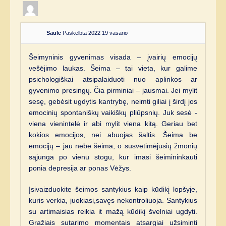
Saule
Paskelbta 2022 19 vasario
Šeimyninis gyvenimas visada – įvairių emocijų
vešėjimo laukas. Šeima – tai vieta, kur galime
psichologiškai atsipalaiduoti nuo aplinkos ar
gyvenimo presingų. Čia pirminiai – jausmai. Jei mylit
sesę, gebėsit ugdytis kantrybę, neimti giliai į širdį jos
emocinių spontaniškų vaikiškų pliūpsnių. Juk sesė -
viena vienintelė ir abi mylit viena kitą. Geriau bet
kokios emocijos, nei abuojas šaltis. Šeima be
emocijų – jau nebe šeima, o susvetimėjusių žmonių
sąjunga po vienu stogu, kur imasi šeimininkauti
ponia depresija ar ponas Vėžys.
Įsivaizduokite šeimos santykius kaip kūdikį lopšyje,
kuris verkia, juokiasi,savęs nekontroliuoja. Santykius
su artimaisias reikia it mažą kūdikį švelniai ugdyti.
Gražiais sutarimo momentais atsargiai užsiminti