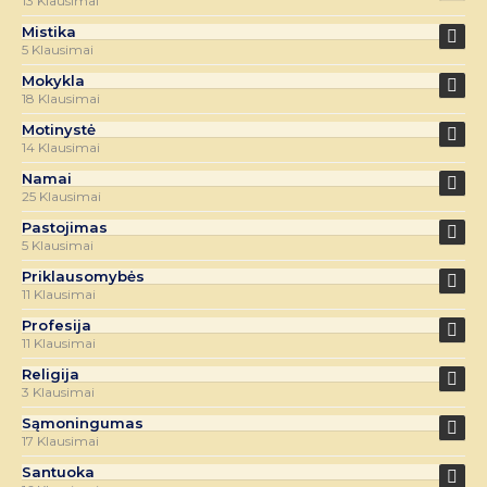
13 Klausimai
Mistika
5 Klausimai
Mokykla
18 Klausimai
Motinystė
14 Klausimai
Namai
25 Klausimai
Pastojimas
5 Klausimai
Priklausomybės
11 Klausimai
Profesija
11 Klausimai
Religija
3 Klausimai
Sąmoningumas
17 Klausimai
Santuoka