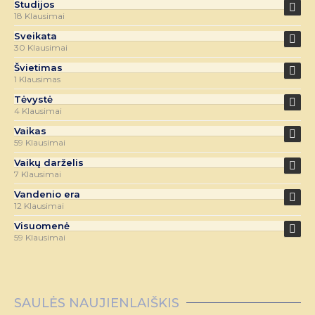
Studijos
18 Klausimai
Sveikata
30 Klausimai
Švietimas
1 Klausimas
Tėvystė
4 Klausimai
Vaikas
59 Klausimai
Vaikų darželis
7 Klausimai
Vandenio era
12 Klausimai
Visuomenė
59 Klausimai
SAULĖS NAUJIENLAIŠKIS