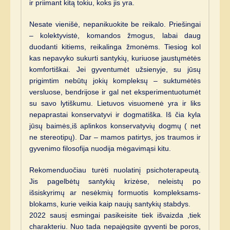
ir priimant kitą tokiu, koks jis yra.
Nesate vienišė, nepanikuokite be reikalo. Priešingai
– kolektyvistė, komandos žmogus, labai daug
duodanti kitiems, reikalinga žmonėms. Tiesiog kol
kas nepavyko sukurti santykių, kuriuose jaustųmėtės
komfortiškai. Jei gyventumėt užsienyje, su jūsų
prigimtim nebūtų jokių kompleksų – suktumėtės
versluose, bendrijose ir gal net eksperimentuotumėt
su savo lytiškumu. Lietuvos visuomenė yra ir liks
nepaprastai konservatyvi ir dogmatiška. Iš čia kyla
jūsų baimės,iš aplinkos konservatyvių dogmų ( net
ne stereotipų). Dar – mamos patirtys, jos traumos ir
gyvenimo filosofija nuodija mėgavimąsi kitu.
Rekomenduočiau turėti nuolatinį psichoterapeutą.
Jis pagelbėtų santykių krizėse, neleistų po
išsiskyrimų ar nesėkmių formuotis kompleksams-
blokams, kurie veikia kaip naujų santykių stabdys.
2022 sausį esmingai pasikeisite tiek išvaizda ,tiek
charakteriu. Nuo tada nepajėgsite gyventi be poros,