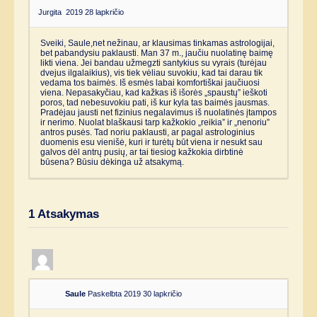
Jurgita
2019 28 lapkričio
Sveiki, Saule,net nežinau, ar klausimas tinkamas astrologijai,
bet pabandysiu paklausti. Man 37 m., jaučiu nuolatinę baimę
likti viena. Jei bandau užmegzti santykius su vyrais (turėjau
dvejus ilgalaikius), vis tiek vėliau suvokiu, kad tai darau tik
vedama tos baimės. Iš esmės labai komfortiškai jaučiuosi
viena. Nepasakyčiau, kad kažkas iš išorės „spaustų” ieškoti
poros, tad nebesuvokiu pati, iš kur kyla tas baimės jausmas.
Pradėjau jausti net fizinius negalavimus iš nuolatinės įtampos
ir nerimo. Nuolat blaškausi tarp kažkokio „reikia” ir „nenoriu”
antros pusės. Tad noriu paklausti, ar pagal astrologinius
duomenis esu vienišė, kuri ir turėtų būt viena ir nesukt sau
galvos dėl antrų pusių, ar tai tiesiog kažkokia dirbtinė
būsena? Būsiu dėkinga už atsakymą.
1
Atsakymas
Saule
Paskelbta 2019 30 lapkričio