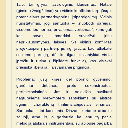
Taip, tai grynai astrologinis klausimas. Natale
(gimimo žvaigždėse) yra vidinis konfliktas tarp jūsų ir
potencialaus partnerio/porinių įsipareigojimų. Vidinis
nusistatymas, jog santuoka – „nuobodi pareiga,
visuomenės norma, privalomas veiksmas”, kuris gali
kelti pavojų, smarkiai suvaržyti jūsų
nepriklausomybes, laisves. Šis vidinis konfliktas
projektuojasi į partnerį, jis irgi jaučia, kad atliekate
sociumo pareigą, dėl ko ilgainiui santykiai virsta
įpročiu ir rutina ( išpildote funkciją), kas visiškai
priešiška liberaliai, laisvamanei prigimčiai.
Problema: jūsų klišės dėl porinio gyvenimo,
ganėtinai dirbtinės, proto sukonstruotos,
perfekcionistinės. Jos ir neleidžia susikurti
nagtūraliems vyro-moters santykiams su aistros
ugnimi, charakterių trintimis,abipusiais virsmais,
Santuoka – tai kasdienis džiazas, kuriame arba tu
soluoji, arba jis, o geriausiai kai abu tą pačia
melodiją atskirais instrumentais, su abipuse pagarba