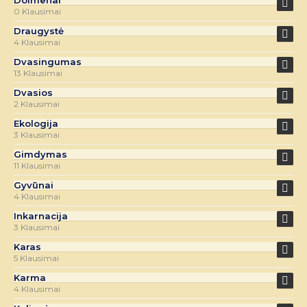
Dolmenai
0 Klausimai
Draugystė
4 Klausimai
Dvasingumas
13 Klausimai
Dvasios
2 Klausimai
Ekologija
3 Klausimai
Gimdymas
11 Klausimai
Gyvūnai
4 Klausimai
Inkarnacija
3 Klausimai
Karas
5 Klausimai
Karma
4 Klausimai