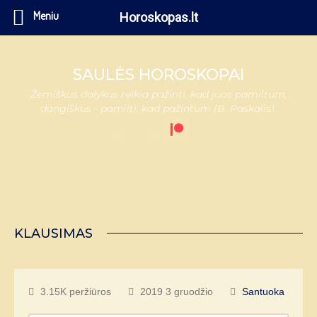
Meniu
Horoskopas.lt
SAULĖS HOROSKOPAI
Žemiškus dalykus reikia pažinti, kad juos pamiltum,
dangiškus - pamilti, kad pažintum (B. Paskalis).
KLAUSIMAS
3.15K peržiūros
2019 3 gruodžio
Santuoka