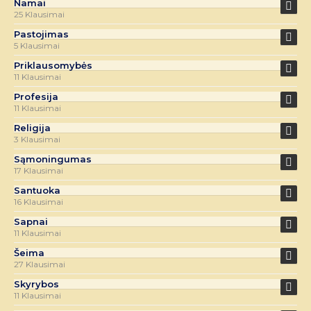
Namai
25 Klausimai
Pastojimas
5 Klausimai
Priklausomybės
11 Klausimai
Profesija
11 Klausimai
Religija
3 Klausimai
Sąmoningumas
17 Klausimai
Santuoka
16 Klausimai
Sapnai
11 Klausimai
Šeima
27 Klausimai
Skyrybos
11 Klausimai