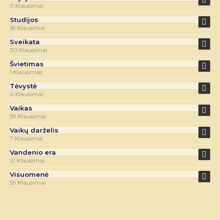
11 Klausimai
Studijos
18 Klausimai
Sveikata
30 Klausimai
Švietimas
1 Klausimas
Tėvystė
4 Klausimai
Vaikas
59 Klausimai
Vaikų darželis
7 Klausimai
Vandenio era
12 Klausimai
Visuomenė
59 Klausimai