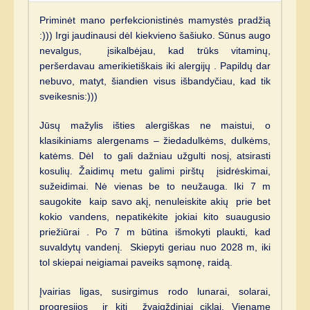
Priminėt mano perfekcionistinės mamystės pradžią
:))) Irgi jaudinausi dėl kiekvieno šašiuko. Sūnus augo
nevalgus, įsikalbėjau, kad trūks vitaminų,
peršerdavau amerikietiškais iki alergijų . Papildų dar
nebuvo, matyt, šiandien visus išbandyčiau, kad tik
sveikesnis:)))
Jūsų mažylis išties alergiškas ne maistui, o
klasikiniams alergenams – žiedadulkėms, dulkėms,
katėms. Dėl to gali dažniau užgulti nosį, atsirasti
kosulių. Žaidimų metu galimi pirštų įsidrėskimai,
sužeidimai. Nė vienas be to neužauga. Iki 7 m
saugokite kaip savo akį, nenuleiskite akių prie bet
kokio vandens, nepatikėkite jokiai kito suaugusio
priežiūrai . Po 7 m būtina išmokyti plaukti, kad
suvaldytų vandenį. Skiepyti geriau nuo 2028 m, iki
tol skiepai neigiamai paveiks sąmonę, raidą.
Įvairias ligas, susirgimus rodo lunarai, solarai,
progresijos ir kiti žvaigždiniai ciklai. Viename