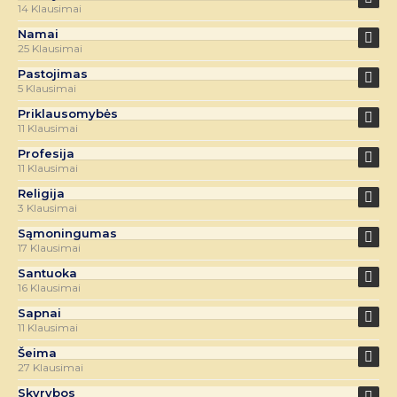
14 Klausimai
Namai
25 Klausimai
Pastojimas
5 Klausimai
Priklausomybės
11 Klausimai
Profesija
11 Klausimai
Religija
3 Klausimai
Sąmoningumas
17 Klausimai
Santuoka
16 Klausimai
Sapnai
11 Klausimai
Šeima
27 Klausimai
Skyrybos