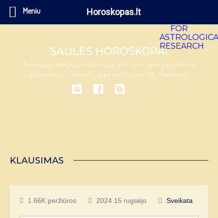
Meniu
Horoskopas.lt
SAULĖS HOROSKOPAI
Žemiškus dalykus reikia pažinti, kad juos pamiltum,
dangiškus - pamilti, kad pažintum (B. Paskalis).
KLAUSIMAS
1.66K peržiūros
2024 15 rugsėjo
Sveikata