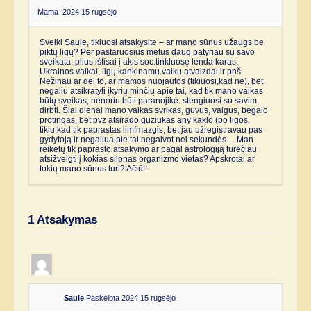
Mama
2024 15 rugsėjo
Sveiki Saule, tikiuosi atsakysite – ar mano sūnus užaugs be
piktų ligų? Per pastaruosius metus daug patyriau su savo
sveikata, plius ištisai į akis soc.tinkluosę lenda karas,
Ukrainos vaikai, ligų kankinamų vaikų atvaizdai ir pnš.
Nežinau ar dėl to, ar mamos nuojautos (tikiuosi,kad ne), bet
negaliu atsikratyti įkyrių minčių apie tai, kad tik mano vaikas
būtų sveikas, nenoriu būti paranojikė. stengiuosi su savim
dirbti. Šiai dienai mano vaikas svrikas, guvus, valgus, begalo
protingas, bet pvz atsirado guziukas any kaklo (po ligos,
tikiu,kad tik paprastas limfmazgis, bet jau užregistravau pas
gydytoją ir negaliua pie tai negalvot nei sekundės… Man
reikėtų tik paprasto atsakymo ar pagal astrologiją turėčiau
atsižvelgti į kokias silpnas organizmo vietas? Apskrotai ar
tokių mano sūnus turi? Ačiū!!
1
Atsakymas
Saule
Paskelbta 2024 15 rugsėjo