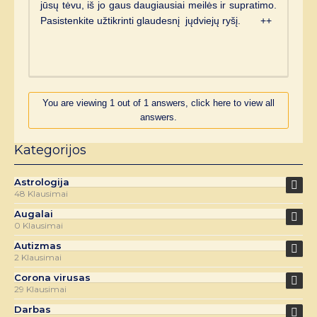
jūsų tėvu, iš jo gaus daugiausiai meilės ir supratimo.
Pasistenkite užtikrinti glaudesnį jųdviejų ryšį. ++
You are viewing 1 out of 1 answers, click here to view all
answers.
Kategorijos
Astrologija
48 Klausimai
Augalai
0 Klausimai
Autizmas
2 Klausimai
Corona virusas
29 Klausimai
Darbas