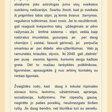
atsakyme joks astrologas jums visų sveikatos
sutrikimų neišvardys. Svarbu žinoti, kad jo sveikata
iš prigimties labai stipri, ją lemia švarus žarnynas,
reguliarus tuštinimas, švari nosis. Jei to neužtikrinsit,
gali reaguoti kvėpavimo takų uždegimais ar pilvo
raižymais.Jo limfinė sistema – stipri, veikia kaip
natūralus imunitetas, guzuojasi, jei per daug
chemijos ( vaistai, fasuoti gėrimai), jei perpučia
smarkiau ar per didelis eko-užterštumas. Valo ją
ramunėlės, kriaušės, slyvos, Iki 2040 gali „dalintis”
per pusę visomis ligomis, kuriomis serga kažkas
greta. Dėl to mažiau lankykitės poliklinikose,
ligoninėse, apsaugokite jį nuo artimų kontaktų su
rimtais ligoniais.
Žvaigždės rodo, kad daug ir tobulai rūpinatės
sūnaus kūnu, lavinimu, užsiėmimais, apranga,
socializacija, kultūrinimu. Per rūpesčių gausą
negirdite jo paties poreikių, neužmezgate širdies
ryšių. Jis daug bendro, net išoriškai turi su seneliu,