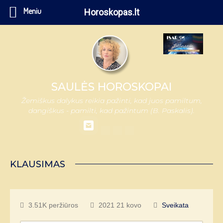
Meniu
Horoskopas.lt
SAULĖS HOROSKOPAI
Žemiškus dalykus reikia pažinti, kad juos pamiltum,
dangiškus - pamilti, kad pažintum (B. Paskalis).
KLAUSIMAS
3.51K peržiūros
2021 21 kovo
Sveikata