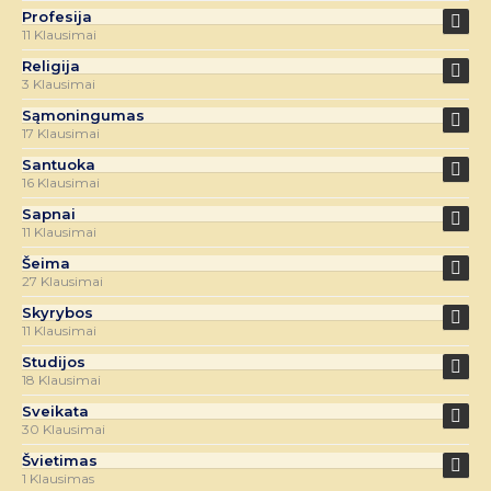
Profesija
11 Klausimai
Religija
3 Klausimai
Sąmoningumas
17 Klausimai
Santuoka
16 Klausimai
Sapnai
11 Klausimai
Šeima
27 Klausimai
Skyrybos
11 Klausimai
Studijos
18 Klausimai
Sveikata
30 Klausimai
Švietimas
1 Klausimas