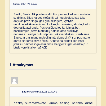
Aušra
2021 21 kovo
Sveiki, Saule. Tik pradėjus dirbti supratau, kad turiu socialinį
sutrikimą. Bijau kalbėti viešai.Iki tol negalvojau, kad toks
dalykas pražūtingai gali griauti karjerą, vystytis
nepilnavertiškumas ir kuo tuoliau, tuo sunkiau, atrodo, kad ir
depresija atsiranda. Pasiskaičiau, jog tai įgimta, bet
pasižiūrėjus į savo Merkurijų nataliniame brėžinyje,
nepanašu, kad jis būtų silpnas. Toks karališkas…Gerbiama
Saule, ar pas mane matosi įgimta depresija? Ir ar pas mane
darbo /karjeros srityje štilis? Ar neverta svajoti, jog visgi
įveiksiu baimes ir galėsiu dirbti ateityje? O gal visad taip ir
būsiu vyro išlaikoma? Ačiū!
1
Atsakymas
Saule
Paskelbta 2021 21 kovo
Kažką sufantazavote. Jums tiesiog netinka dirbti