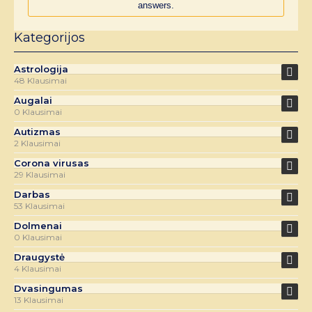
answers.
Kategorijos
Astrologija
48 Klausimai
Augalai
0 Klausimai
Autizmas
2 Klausimai
Corona virusas
29 Klausimai
Darbas
53 Klausimai
Dolmenai
0 Klausimai
Draugystė
4 Klausimai
Dvasingumas
13 Klausimai