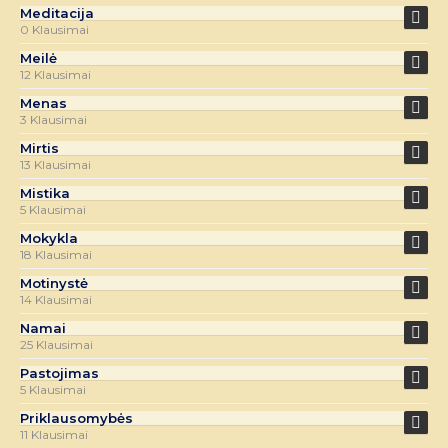
Meditacija
0 Klausimai
Meilė
12 Klausimai
Menas
3 Klausimai
Mirtis
13 Klausimai
Mistika
5 Klausimai
Mokykla
18 Klausimai
Motinystė
14 Klausimai
Namai
25 Klausimai
Pastojimas
5 Klausimai
Priklausomybės
11 Klausimai