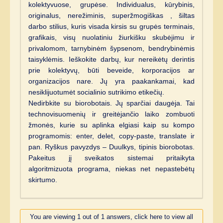
kolektyvuose, grupėse. Individualus, kūrybinis,
originalus, nerežiminis, superžmogiškas , šiltas
darbo stilius, kuris visada kirsis su grupės terminais,
grafikais, visų nuolatiniu žiurkišku skubėjimu ir
privalomom, tarnybinėm šypsenom, bendrybinėmis
taisyklėmis. Ieškokite darbų, kur nereikėtų derintis
prie kolektyvų, būti beveide, korporacijos ar
organizacijos nare. Jų yra paakankamai, kad
nesiklijuotumėt socialinio sutrikimo etikečių.
Nedirbkite su biorobotais. Jų sparčiai daugėja. Tai
technovisuomenių ir greitėjančio laiko zombuoti
žmonės, kurie su aplinka elgiasi kaip su kompo
programomis: enter, delet, copy-paste, translate ir
pan. Ryškus pavyzdys – Duulkys, tipinis biorobotas.
Pakeitus jį sveikatos sistemai pritaikyta
algoritmizuota programa, niekas net nepastebėtų
skirtumo.
You are viewing 1 out of 1 answers, click here to view all