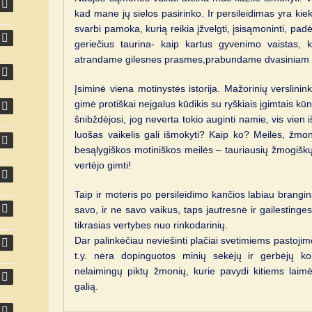
kad mane jų sielos pasirinko. Ir persileidimas yra kie
svarbi pamoka, kurią reikia įžvelgti, įsisąmoninti, padė
geriečius taurina- kaip kartus gyvenimo vaistas, k
atrandame gilesnes prasmes,prabundame dvasiniam 
Įsiminė viena motinystės istorija. Mažorinių verslin
gimė protiškai neįgalus kūdikis su ryškiais įgimtais k
šnibždėjosi, jog neverta tokio auginti namie, vis vien
luošas vaikelis gali išmokyti? Kaip ko? Meilės, žmo
besąlygiškos motiniškos meilės – tauriausių žmogiškų
vertėjo gimti!
Taip ir moteris po persileidimo kančios labiau brangins
savo, ir ne savo vaikus, taps jautresnė ir gailestinges
tikrasias vertybes nuo rinkodarinių.
Dar palinkėčiau neviešinti plačiai svetimiems pastoji
t.y. nėra dopinguotos minių sekėjų ir gerbėjų ko
nelaimingų piktų žmonių, kurie pavydi kitiems laim
galią.