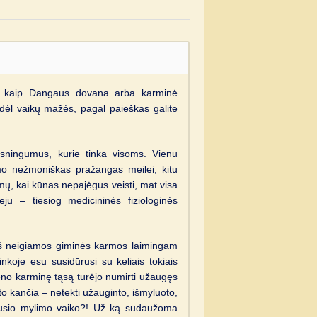
s kaip Dangaus dovana arba karminė
dėl vaikų mažės, pagal paieškas galite
ėsningumus, kurie tinka visoms. Vienu
mo nežmoniškas pražangas meilei, kitu
mų, kai kūnas nepajėgus veisti, mat visa
ju – tiesiog medicininės fiziologinės
as iš neigiamos giminės karmos laimingam
nkoje esu susidūrusi su keliais tokiais
ieno karminę tąsą turėjo numirti užaugęs
asto kančia – netekti užauginto, išmyluoto,
idusio mylimo vaiko?! Už ką sudaužoma