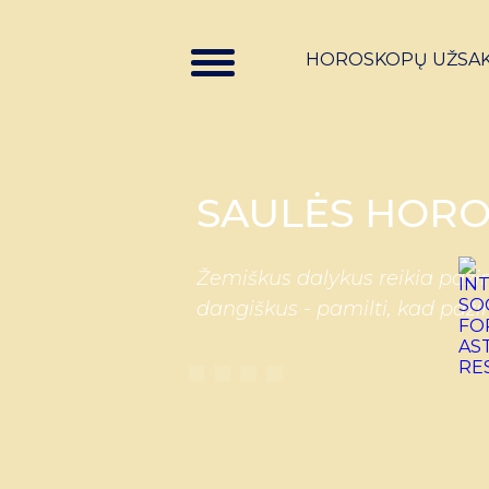
HOROSKOPŲ UŽSA
SAULĖS HORO
Žemiškus dalykus reikia pažin
dangiškus - pamilti, kad paži