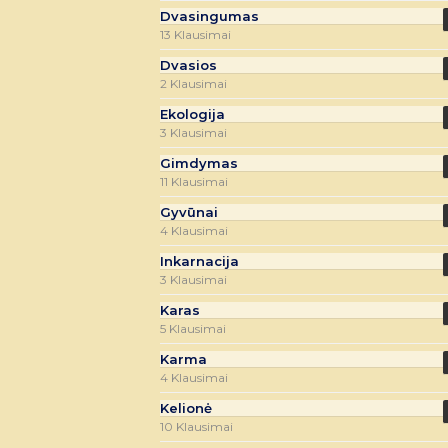
Dvasingumas
13 Klausimai
Dvasios
2 Klausimai
Ekologija
3 Klausimai
Gimdymas
11 Klausimai
Gyvūnai
4 Klausimai
Inkarnacija
3 Klausimai
Karas
5 Klausimai
Karma
4 Klausimai
Kelionė
10 Klausimai