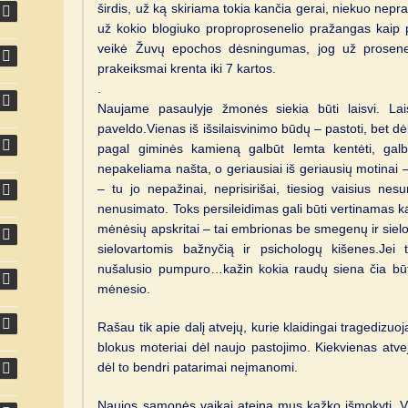
širdis, už ką skiriama tokia kančia gerai, niekuo nepr
už kokio blogiuko proproprosenelio pražangas kaip 
veikė Žuvų epochos dėsningumas, jog už proseneli
prakeiksmai krenta iki 7 kartos.
.
Naujame pasaulyje žmonės siekia būti laisvi. La
paveldo.Vienas iš išsilaisvinimo būdų – pastoti, bet d
pagal giminės kamieną galbūt lemta kentėti, galb
nepakeliama našta, o geriausiai iš geriausių motinai 
– tu jo nepažinai, neprisirišai, tiesiog vaisius nes
nenusimato. Toks persileidimas gali būti vertinamas 
mėnėsių apskritai – tai embrionas be smegenų ir sielos.
sielovartomis bažnyčią ir psichologų kišenes.Jei 
nušalusio pumpuro…kažin kokia raudų siena čia būtų
mėnesio.
Rašau tik apie dalį atvejų, kurie klaidingai tragedizuoj
blokus moteriai dėl naujo pastojimo. Kiekvienas atvejis
dėl to bendri patarimai neįmanomi.
Naujos sąmonės vaikai ateina mus kažko išmokyti. Vi