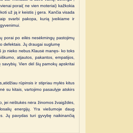
kvienai porai( ne vien moteriai) kažkokia
koti už ją ir keistis į gera. Kančia visada
aip svarbi pakopa, kurią įveikiame ir
gyvenimui.
inkų porai po eilės nesėkmingų pastojimų
ūno defektais. Jų draugai suglumę
 iš jo nieko nebus.Klausė manęs- ko toks
niškumo, atjautos, pakantos, empatijos,
 savybių. Vien dėl šių pamokų apskritai
,atidžiau rūpinsis ir stipriau mylės kitus
nė su kitais, vartojimo pasaulyje atskirs
mo, jei nėštukės nėra žinomos žvaigždės,
losalių energijų. Yra viešumoje daug
ės. Jų pavydas turi gyvybę naikinančią