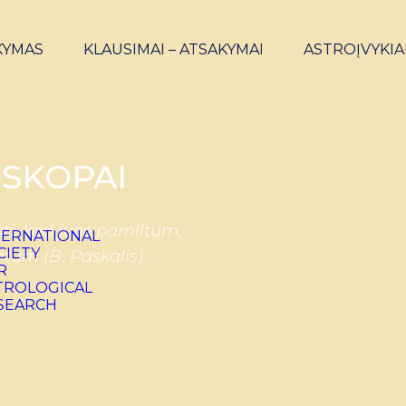
KYMAS
KLAUSIMAI – ATSAKYMAI
ASTROĮVYKIA
SKOPAI
ti, kad juos pamiltum,
ntum (B. Paskalis).