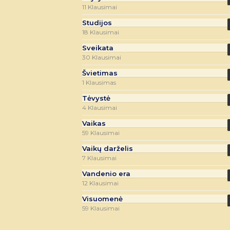
11 Klausimai
Studijos
18 Klausimai
Sveikata
30 Klausimai
Švietimas
1 Klausimas
Tėvystė
4 Klausimai
Vaikas
59 Klausimai
Vaikų darželis
7 Klausimai
Vandenio era
12 Klausimai
Visuomenė
59 Klausimai