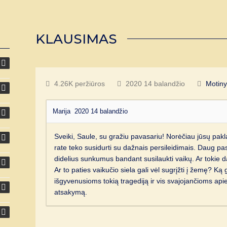
KLAUSIMAS
4.26K peržiūros
2020 14 balandžio
Motiny
Marija
2020 14 balandžio
Sveiki, Saule, su gražiu pavasariu! Norėčiau jūsų pakl
rate teko susidurti su dažnais persileidimais. Daug pa
didelius sunkumus bandant susilaukti vaikų. Ar tokie
Ar to paties vaikučio siela gali vėl sugrįžti į žemę? K
išgyvenusioms tokią tragediją ir vis svajojančioms api
atsakymą.