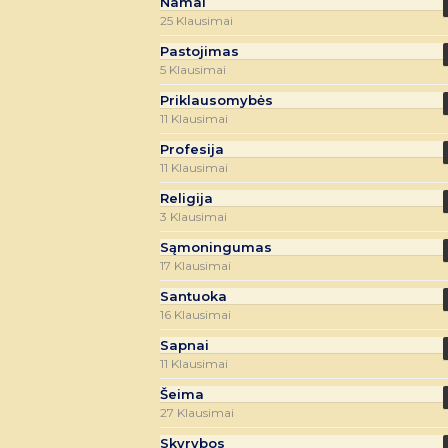
Namai
25 Klausimai
Pastojimas
5 Klausimai
Priklausomybės
11 Klausimai
Profesija
11 Klausimai
Religija
3 Klausimai
Sąmoningumas
17 Klausimai
Santuoka
16 Klausimai
Sapnai
11 Klausimai
Šeima
27 Klausimai
Skyrybos