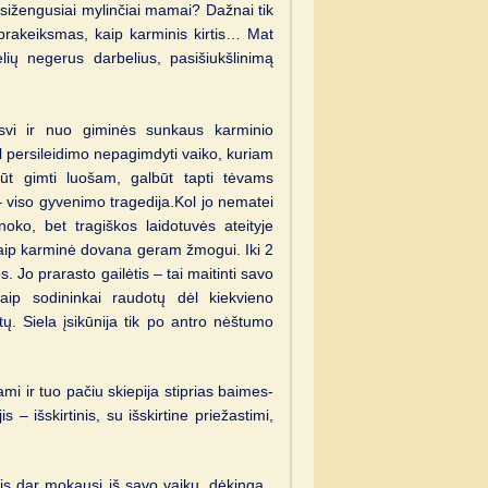
asižengusiai mylinčiai mamai? Dažnai tik
prakeiksmas, kaip karminis kirtis… Mat
ų negerus darbelius, pasišiukšlinimą
isvi ir nuo giminės sunkaus karminio
ėl persileidimo nepagimdyti vaiko, kuriam
ūt gimti luošam, galbūt tapti tėvams
– viso gyvenimo tragedija.Kol jo nematei
unoko, bet tragiškos laidotuvės ateityje
kaip karminė dovana geram žmogui. Iki 2
 Jo prarasto gailėtis – tai maitinti savo
taip sodininkai raudotų dėl kiekvieno
. Siela įsikūnija tik po antro nėštumo
ami ir tuo pačiu skiepija stiprias baimes-
 – išskirtinis, su išskirtine priežastimi,
s dar mokausi iš savo vaikų, dėkinga ,