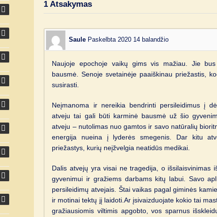
1
Atsakymas
Saule
Paskelbta 2020 14 balandžio
Naujoje epochoje vaikų gims vis mažiau. Jie bu
bausmė. Senoje svetainėje paaiškinau priežastis, ko
susirasti.
Neįmanoma ir nereikia bendrinti persileidimus į d
atveju tai gali būti karminė bausmė už šio gyveni
atveju – nutolimas nuo gamtos ir savo natūralių biorit
energija nueina į lyderės smegenis. Dar kitu atve
priežastys, kurių neįžvelgia neatidūs medikai.
Dalis atvejų yra visai ne tragedija, o išsilaisvinim
gyvenimui ir gražiems darbams kitų labui. Savo apli
persileidimų atvejais. Štai vaikas pagal giminės kam
ir motinai tektų jį laidoti.Ar įsivaizduojate kokio tai m
gražiausiomis viltimis apgobto, vos sparnus išskle