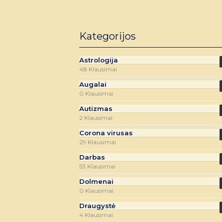
Kategorijos
Astrologija
48 Klausimai
Augalai
0 Klausimai
Autizmas
2 Klausimai
Corona virusas
29 Klausimai
Darbas
53 Klausimai
Dolmenai
0 Klausimai
Draugystė
4 Klausimai