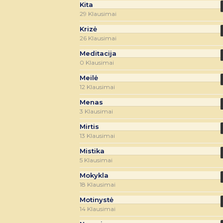
Kita
29 Klausimai
Krizė
26 Klausimai
Meditacija
0 Klausimai
Meilė
12 Klausimai
Menas
3 Klausimai
Mirtis
13 Klausimai
Mistika
5 Klausimai
Mokykla
18 Klausimai
Motinystė
14 Klausimai