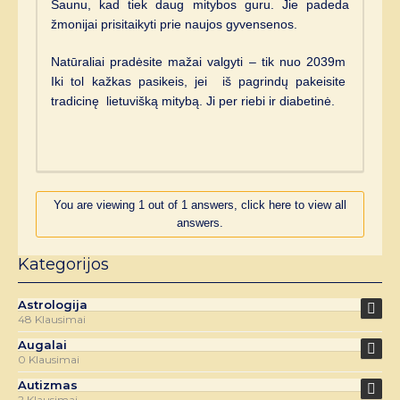
Šaunu, kad tiek daug mitybos guru. Jie padeda
žmonijai prisitaikyti prie naujos gyvensenos.
Natūraliai pradėsite mažai valgyti – tik nuo 2039m
Iki tol kažkas pasikeis, jei iš pagrindų pakeisite
tradicinę lietuvišką mitybą. Ji per riebi ir diabetinė.
You are viewing 1 out of 1 answers, click here to view all
answers.
Kategorijos
Astrologija
48 Klausimai
Augalai
0 Klausimai
Autizmas
2 Klausimai