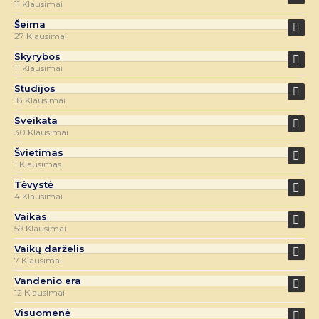
11 Klausimai
Šeima
27 Klausimai
Skyrybos
11 Klausimai
Studijos
18 Klausimai
Sveikata
30 Klausimai
Švietimas
1 Klausimas
Tėvystė
4 Klausimai
Vaikas
59 Klausimai
Vaikų darželis
7 Klausimai
Vandenio era
12 Klausimai
Visuomenė