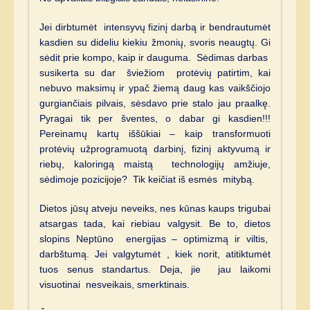
Jei dirbtumėt intensyvų fizinį darbą ir bendrautumėt
kasdien su dideliu kiekiu žmonių, svoris neaugtų. Gi
sėdit prie kompo, kaip ir dauguma. Sėdimas darbas
susikerta su dar šviežiom protėvių patirtim, kai
nebuvo maksimų ir ypač žiemą daug kas vaikščiojo
gurgiančiais pilvais, sėsdavo prie stalo jau praalkę.
Pyragai tik per šventes, o dabar gi kasdien!!!
Pereinamų kartų iššūkiai – kaip transformuoti
protėvių užprogramuotą darbinį, fizinį aktyvumą ir
riebų, kaloringą maistą technologijų amžiuje,
sėdimoje pozicijoje? Tik keičiat iš esmės mitybą.
Dietos jūsų atveju neveiks, nes kūnas kaups trigubai
atsargas tada, kai riebiau valgysit. Be to, dietos
slopins Neptūno energijas – optimizmą ir viltis,
darbštumą. Jei valgytumėt , kiek norit, atitiktumėt
tuos senus standartus. Deja, jie jau laikomi
visuotinai nesveikais, smerktinais.