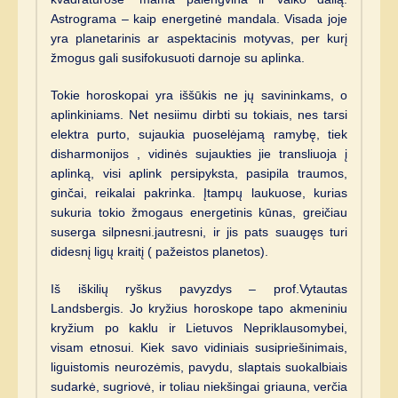
Astrograma – kaip energetinė mandala. Visada joje
yra planetarinis ar aspektacinis motyvas, per kurį
žmogus gali susifokusuoti darnoje su aplinka.
Tokie horoskopai yra iššūkis ne jų savininkams, o
aplinkiniams. Net nesiimu dirbti su tokiais, nes tarsi
elektra purto, sujaukia puoselėjamą ramybę, tiek
disharmonijos , vidinės sujaukties jie transliuoja į
aplinką, visi aplink persipyksta, pasipila traumos,
ginčai, reikalai pakrinka. Įtampų laukuose, kurias
sukuria tokio žmogaus energetinis kūnas, greičiau
suserga silpnesni.jautresni, ir jis pats suaugęs turi
didesnį ligų kraitį ( pažeistos planetos).
Iš iškilių ryškus pavyzdys – prof.Vytautas
Landsbergis. Jo kryžius horoskope tapo akmeniniu
kryžium po kaklu ir Lietuvos Nepriklausomybei,
visam etnosui. Kiek savo vidiniais susipriešinimais,
liguistomis neurozėmis, pavydu, slaptais suokalbiais
sudarkė, sugriovė, ir toliau niekšingai griauna, verčia