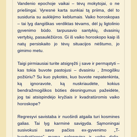
Vandenio epochoje vaikai – tėvų mokytojai, o ne
priešingai. Vyresnė karta sunkiai tą priima, dėl to
susiduria su auklėjimo keblumais. Vaiko horoskopas
– tai lyg dangiškas verdiktas tėvams, dėl jų ligtolinio
gyvenimo būdo. tarpusavio santykių, dvasinių
vertybių, pasaulėžiūros. Gi iš vaiko horoskopo kaip iš
natų persiskaito jo tėvų situacijos nėštumo, jo
gimimo metu.
Taigi pirmiausiai turite atsigręžti į save ir permąstyti –
kas tokia buvote pastojusi – dvasiniu , žmogišku
požiūriu? Su kuo pykotės, kuo buvote nepatenkinta,
ką ignoravote, ką nuskriaudėte, kokius
bendražmogiškos būties dėsningumus pažeidėte,
jog tai atsispindėjo kryžiais ir kvadratūromis vaiko
horoskope?
Regresyvi savistaba ir nuoširdi atgaila turi kosmines
galias. Tai lyg karminė savigyda. Sąmoningai
susivokusi savo pačios ex-gyvenimo „T-
kvadratūrose” mama palengvina ir vaiko dalią.