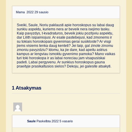
Mama
2022 29 sausio
Sveiki, Saule, Noriu paklausti apie horoskopus su labai daug
sunkiu aspektu, kuriems nera ar beveik nera isejimo tasku.
Kaip pavyzdys, t-kvadraturos, beveik jokiu pozityviu aspektu,
dar Lilith isipainiojusi. Ar esate pastebejusi, kad zmonems ir
su tokiais horoskopais gyvenimas gerai susikloste? Ar visgi
jiems visiems tenka daug kenteti? Jei taip, gal zinote zinomu
zmoniu pavyzdziu? Idomu, ka jie dare, kad apeitu astrius
kampus ar lengviau ismoktu gyvenimo pamoka? Mano vaikas
turi toki horoskopa ir as labai noreciau jam visapusiskai
padeti. Labai pergyvenu. Ar sunkius horoskopus gauna
praeityje prasikaltusios sielos? Dekoju, jei galesite atsakyti.
1
Atsakymas
Saule
Paskelbta 2022 5 vasario