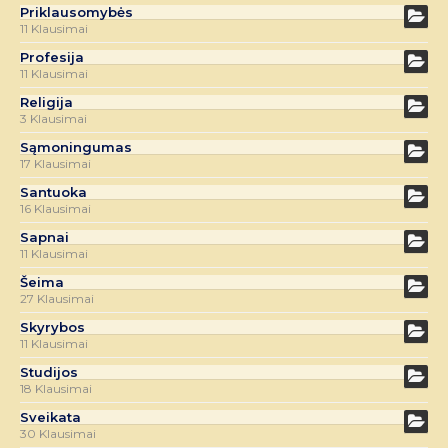
Priklausomybės
11 Klausimai
Profesija
11 Klausimai
Religija
3 Klausimai
Sąmoningumas
17 Klausimai
Santuoka
16 Klausimai
Sapnai
11 Klausimai
Šeima
27 Klausimai
Skyrybos
11 Klausimai
Studijos
18 Klausimai
Sveikata
30 Klausimai