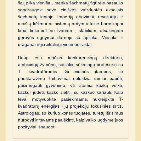
šalį pilka vieniša , menka šachmatų figūrėle pasaulio
sandraugoje savo ciniškos vaizduotės ekseliais
šachmatų lentoje. Imperijų griovimui, revoliucijų ir
maištų kėlimui ar sistemų ardymui tokie horoskopai
labai tinka,bet ne tvariam , stabiliam, atsakingam
gerovės ugdymui darnoje su aplinka. Viesulai ir
uraganai irgi reikalingi visumos raidai.
Daug esu mačius konkurencingų direktorių,
ambicingų žymūnų, socialiai sėkmingų profesorių su
T -kvadratūromis. Gi vidinės įtampos, tie
prieštaravimų žaibavimai neleidžia ramiai pabūti,
pasimėgauti gyvenimu, vis stumia kažką veikti,
kažkur judėti, kažko siekti, su kažkuo kariauti. Kaip
tėvai motyvuokite pasiekimams, nukreipkite T-
kvadratūrų enėrgijas į jų projekcijų fokusinies sritis.
Astrologas, su kuriuo konsultuojatės, turėtų išrišimus
nurodyti ir tėvams paaiškinti, kaip vaiko ugdyme juos
pozityviai išnaudoti.