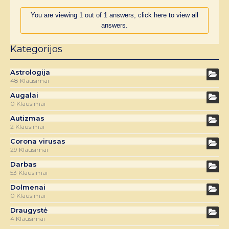
You are viewing 1 out of 1 answers, click here to view all
answers.
Kategorijos
Astrologija
48 Klausimai
Augalai
0 Klausimai
Autizmas
2 Klausimai
Corona virusas
29 Klausimai
Darbas
53 Klausimai
Dolmenai
0 Klausimai
Draugystė
4 Klausimai