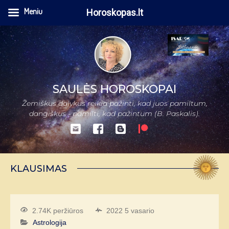
Meniu
Horoskopas.lt
SAULĖS HOROSKOPAI
Žemiškus dalykus reikia pažinti, kad juos pamiltum,
dangiškus - pamilti, kad pažintum (B. Paskalis).
KLAUSIMAS
2.74K peržiūros
2022 5 vasario
Astrologija