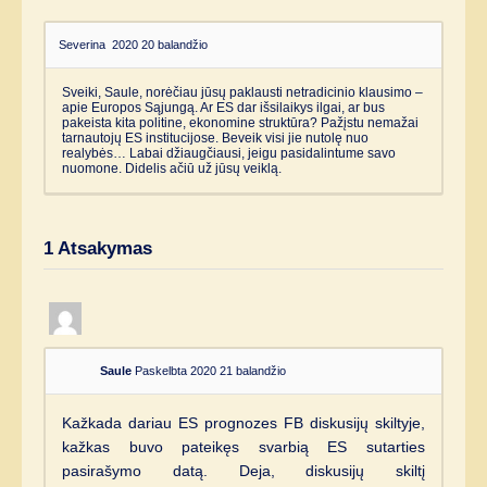
Severina
2020 20 balandžio
Sveiki, Saule, norėčiau jūsų paklausti netradicinio klausimo –
apie Europos Sąjungą. Ar ES dar išsilaikys ilgai, ar bus
pakeista kita politine, ekonomine struktūra? Pažįstu nemažai
tarnautojų ES institucijose. Beveik visi jie nutolę nuo
realybės… Labai džiaugčiausi, jeigu pasidalintume savo
nuomone. Didelis ačiū už jūsų veiklą.
1
Atsakymas
Saule
Paskelbta 2020 21 balandžio
Kažkada dariau ES prognozes FB diskusijų skiltyje,
kažkas buvo pateikęs svarbią ES sutarties
pasirašymo datą. Deja, diskusijų skiltį