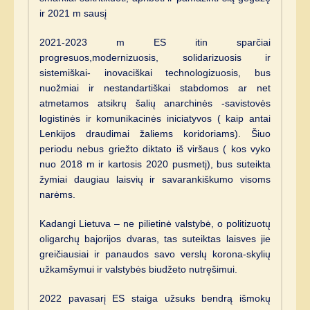
ir 2021 m sausį
2021-2023 m ES itin sparčiai
progresuos,modernizuosis, solidarizuosis ir
sistemiškai- inovaciškai technologizuosis, bus
nuožmiai ir nestandartiškai stabdomos ar net
atmetamos atsikrų šalių anarchinės -savistovės
logistinės ir komunikacinės iniciatyvos ( kaip antai
Lenkijos draudimai žaliems koridoriams). Šiuo
periodu nebus griežto diktato iš viršaus ( kos vyko
nuo 2018 m ir kartosis 2020 pusmetį), bus suteikta
žymiai daugiau laisvių ir savarankiškumo visoms
narėms.
Kadangi Lietuva – ne pilietinė valstybė, o politizuotų
oligarchų bajorijos dvaras, tas suteiktas laisves jie
greičiausiai ir panaudos savo verslų korona-skylių
užkamšymui ir valstybės biudžeto nutręšimui.
2022 pavasarį ES staiga užsuks bendrą išmokų