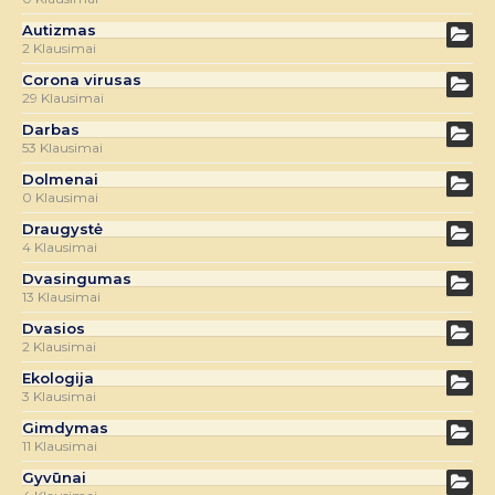
Autizmas
2 Klausimai
Corona virusas
29 Klausimai
Darbas
53 Klausimai
Dolmenai
0 Klausimai
Draugystė
4 Klausimai
Dvasingumas
13 Klausimai
Dvasios
2 Klausimai
Ekologija
3 Klausimai
Gimdymas
11 Klausimai
Gyvūnai