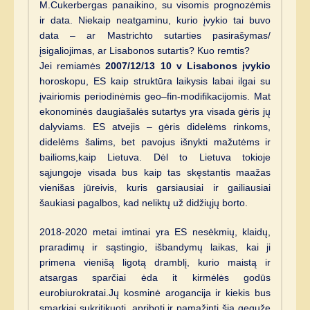
M.Cukerbergas panaikino, su visomis prognozėmis
ir data. Niekaip neatgaminu, kurio įvykio tai buvo
data – ar Mastrichto sutarties pasirašymas/
įsigaliojimas, ar Lisabonos sutartis? Kuo remtis?
Jei remiamės
2007/12/13 10 v Lisabonos įvykio
horoskopu, ES kaip struktūra laikysis labai ilgai su
įvairiomis periodinėmis geo–fin-modifikacijomis. Mat
ekonominės daugiašalės sutartys yra visada gėris jų
dalyviams. ES atvejis – gėris didelėms rinkoms,
didelėms šalims, bet pavojus išnykti mažutėms ir
bailioms,kaip Lietuva. Dėl to Lietuva tokioje
sąjungoje visada bus kaip tas skęstantis maažas
vienišas jūreivis, kuris garsiausiai ir gailiausiai
šaukiasi pagalbos, kad neliktų už didžiųjų borto.
2018-2020 metai imtinai yra ES nesėkmių, klaidų,
praradimų ir sąstingio, išbandymų laikas, kai ji
primena vienišą ligotą dramblį, kurio maistą ir
atsargas sparčiai ėda it kirmėlės godūs
eurobiurokratai.Jų kosminė arogancija ir kiekis bus
smarkiai sukritikuoti, apriboti ir pamažinti šią gegužę