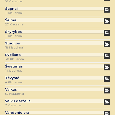
16 Klausimai
Sapnai
11 Klausimai
Šeima
27 Klausimai
Skyrybos
11 Klausimai
Studijos
18 Klausimai
Sveikata
30 Klausimai
Švietimas
1 Klausimas
Tėvystė
4 Klausimai
Vaikas
59 Klausimai
Vaikų darželis
7 Klausimai
Vandenio era