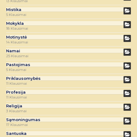
13 Klausimai
Mistika
5 Klausimai
Mokykla
18 Klausimai
Motinystė
14 Klausimai
Namai
25 Klausimai
Pastojimas
5 Klausimai
Priklausomybės
11 Klausimai
Profesija
11 Klausimai
Religija
3 Klausimai
Sąmoningumas
17 Klausimai
Santuoka