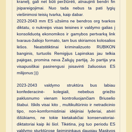
kranelį, gali net būti peržiūrėti, atnaujinti bendri fin
įsipareigojimai. Nuo tada nebus ta pati lygių
viešinimosi teisių tvarka, kaip dabar.
2023-2043 mm ES užsiims ne bendros org tvarkos
diktatu, o nukreips visas teisines ir valdymo galias į
konsoliduotą ekonomikos ir gamybos pertvarką link
tvaraus-žaliojo formato, tam bus skiriamos kolosalios
lėšos. Neatstitiktinai kriminalizuoto RUBIKON
banginis, turtuolis Remigijus Lapinskas jau telkia
pajėgas, promina neva Žaliųjų partiją. Jo partija yra
visapusiškai pasirengusi įsisavinti žaliuosius ES
milijonus:)))
2023-2043 valdymo struktūra bus labiau
konfederacinė- kolegiali, nebebus griežto
paklusnumo vienam kontroliuojančiam Briuselio
štabui. Iškils visai kito , multikultūrinio ir netradicinio
tipo, non-komformistiniai idėjiniai lyderiai, atviri
iššūkiams, ne tokie kietakakčiai konservatoriai-
diktatoriai kaip iki šiol. Tikėtina, jog tuo periodu ES
valdymo sturktūrose šeimininkaus daugiau Maskvos