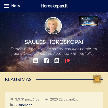
Meniu
Horoskopas.lt
SAULĖS HOROSKOPAI
Žemiškus dalykus reikia pažinti, kad juos pamiltum,
dangiškus - pamilti, kad pažintum (B. Paskalis).
KLAUSIMAS
3.97K peržiūros
2020 22 balandžio
Visuomenė