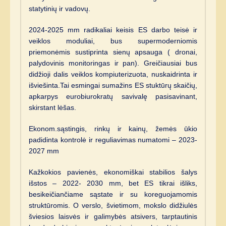
statytinių ir vadovų.
2024-2025 mm radikaliai keisis ES darbo teisė ir
veiklos moduliai, bus supermoderniomis
priemonėmis sustiprinta sienų apsauga ( dronai,
palydovinis monitoringas ir pan). Greičiausiai bus
didžioji dalis veiklos kompiuterizuota, nuskaidrinta ir
išviešinta.Tai esmingai sumažins ES stuktūrų skaičių,
apkarpys eurobiurokratų savivalę pasisavinant,
skirstant lėšas.
Ekonom.sąstingis, rinkų ir kainų, žemės ūkio
padidinta kontrolė ir reguliavimas numatomi – 2023-
2027 mm
Kažkokios pavienės, ekonomiškai stabilios šalys
išstos – 2022- 2030 mm, bet ES tikrai išliks,
besikeičiančiame sąstate ir su koreguojamomis
struktūromis. O verslo, švietimom, mokslo didžiulės
šviesios laisvės ir galimybės atsivers, tarptautinis