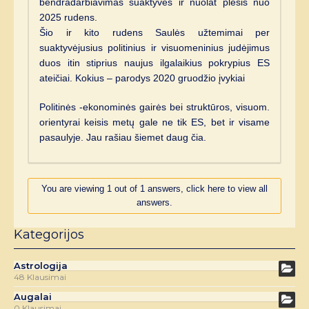
bendradarbiavimas suaktyvės ir nuolat plėsis nuo
2025 rudens.
Šio ir kito rudens Saulės užtemimai per
suaktyvėjusius politinius ir visuomeninius judėjimus
duos itin stiprius naujus ilgalaikius pokrypius ES
ateičiai. Kokius – parodys 2020 gruodžio įvykiai
Politinės -ekonominės gairės bei struktūros, visuom.
orientyrai keisis metų gale ne tik ES, bet ir visame
pasaulyje. Jau rašiau šiemet daug čia.
You are viewing 1 out of 1 answers, click here to view all
answers.
Kategorijos
Astrologija
48 Klausimai
Augalai
0 Klausimai