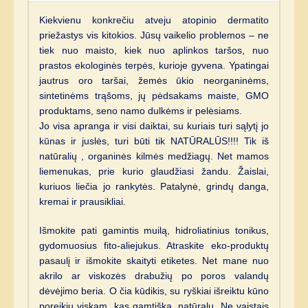
Kiekvienu konkrečiu atveju atopinio dermatito
priežastys vis kitokios. Jūsų vaikelio problemos – ne
tiek nuo maisto, kiek nuo aplinkos taršos, nuo
prastos ekologinės terpės, kurioje gyvena. Ypatingai
jautrus oro taršai, žemės ūkio neorganinėms,
sintetinėms trąšoms, jų pėdsakams maiste, GMO
produktams, seno namo dulkėms ir pelėsiams.
Jo visa apranga ir visi daiktai, su kuriais turi sąlytį jo
kūnas ir juslės, turi būti tik NATŪRALŪS!!!! Tik iš
natūralių , organinės kilmės medžiagų. Net mamos
liemenukas, prie kurio glaudžiasi žandu. Žaislai,
kuriuos liečia jo rankytės. Patalynė, grindų danga,
kremai ir prausikliai.
Išmokite pati gamintis muilą, hidroliatinius tonikus,
gydomuosius fito-aliejukus. Atraskite eko-produktų
pasaulį ir išmokite skaityti etiketes. Net mane nuo
akrilo ar viskozės drabužių po poros valandų
dėvėjimo beria. O čia kūdikis, su ryškiai išreiktu kūno
poreikiu viskam, kas gamtiška, natūralu. Ne vaistais