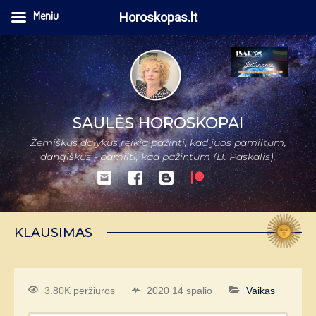
Meniu
Horoskopas.lt
SAULĖS HOROSKOPAI
Žemiškus dalykus reikia pažinti, kad juos pamiltum,
dangiškus - pamilti, kad pažintum (B. Paskalis).
KLAUSIMAS
3.80K peržiūros
2020 14 spalio
Vaikas