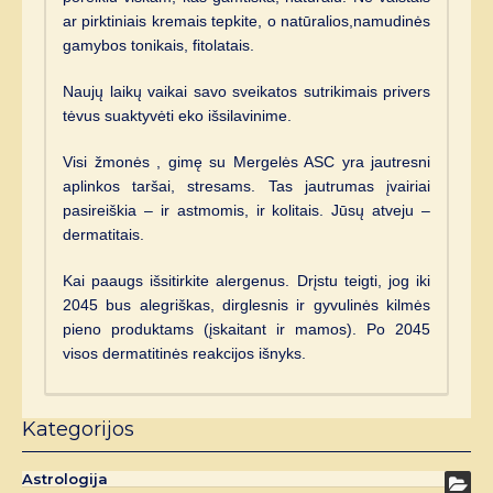
ar pirktiniais kremais tepkite, o natūralios,namudinės
gamybos tonikais, fitolatais.
Naujų laikų vaikai savo sveikatos sutrikimais privers
tėvus suaktyvėti eko išsilavinime.
Visi žmonės , gimę su Mergelės ASC yra jautresni
aplinkos taršai, stresams. Tas jautrumas įvairiai
pasireiškia – ir astmomis, ir kolitais. Jūsų atveju –
dermatitais.
Kai paaugs išsitirkite alergenus. Drįstu teigti, jog iki
2045 bus alegriškas, dirglesnis ir gyvulinės kilmės
pieno produktams (įskaitant ir mamos). Po 2045
visos dermatitinės reakcijos išnyks.
Kategorijos
Astrologija