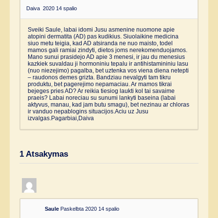
Daiva
2020 14 spalio
Sveiki Saule, labai idomi Jusu asmenine nuomone apie
atopini dermatita (AD) pas kudikius. Siuolaikine medicina
siuo metu teigia, kad AD atsiranda ne nuo maisto, todel
mamos gali ramiai zindyti, dietos joms nerekomenduojamos.
Mano sunui prasidejo AD apie 3 menesi, ir jau du menesius
kazkiek suvaldau ji hormoniniu tepalu ir antihistamininiu lasu
(nuo niezejimo) pagalba, bet uztenka vos viena diena netepti
– raudonos demes grizta. Bandziau nevalgyti tam tikru
produktu, bet pagerejimo nepamaciau. Ar mamos tikrai
bejeges pries AD? Ar reikia tiesiog laukti kol tai savaime
praeis? Labai noreciau su sunumi lankyti baseina (labai
aktyvus, manau, kad jam butu smagu), bet nezinau ar chloras
ir vanduo nepablogins situacijos.Aciu uz Jusu
izvalgas.Pagarbiai,Daiva
1
Atsakymas
Saule
Paskelbta 2020 14 spalio