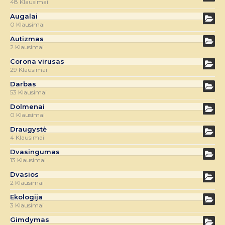
48 Klausimai
Augalai
0 Klausimai
Autizmas
2 Klausimai
Corona virusas
29 Klausimai
Darbas
53 Klausimai
Dolmenai
0 Klausimai
Draugystė
4 Klausimai
Dvasingumas
13 Klausimai
Dvasios
2 Klausimai
Ekologija
3 Klausimai
Gimdymas