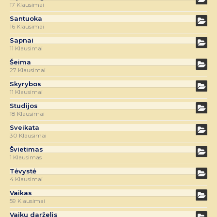
17 Klausimai
Santuoka
16 Klausimai
Sapnai
11 Klausimai
Šeima
27 Klausimai
Skyrybos
11 Klausimai
Studijos
18 Klausimai
Sveikata
30 Klausimai
Švietimas
1 Klausimas
Tėvystė
4 Klausimai
Vaikas
59 Klausimai
Vaikų darželis