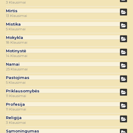
3 Klausimai
Mirtis
13 Klausimai
Mistika
5 Klausimai
Mokykla
18 Klausimai
Motinystė
14 Klausimai
Namai
25 Klausimai
Pastojimas
5 Klausimai
Priklausomybės
11 Klausimai
Profesija
11 Klausimai
Religija
3 Klausimai
Sąmoningumas