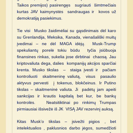
Taikos premijos) pasirengęs sugriauti šimtmečiais
kurtas JAV kaimynystės sandraugas ir kovos už
demokratiją pasiekimus.
Tie visi Musko žaidimėliai su gąsdinimais dėl karo
su Grenlandija, Meksika, Kanada, vienašališki muitų
įvedimai – ne dėl MAGA idėjų. Musk-Trump
spekuliantų porelė tokiu būdu tyčia įsiūbuoja
finansines rinkas, sukelia jose dirbtinai chaosą. Jau
kriptovaliuta dega, dalies kompanijų akcijos sparčiai
krenta. Musko tikslas – staiga įvesti ir pačiam
kontroliuoti skaitmeninę valiutą, visus pasaulio
aktyvus pervesti į tokenus, blokčeinus. Ir Putino
tikslas – skaitmeninė valiuta. Ji padėtų jam apeiti
sankcijas ir krautis kapitalą bet kur, be bankų
kontrolės. Neatsitiktinai po rinkimų Trumpas
pirmiausiai išsivežė iš JK VISĄ JAV rezervinį auksą.
Kitas Musk’o tikslas – įsivežti pigios , bet
intelektualios , paklusnios darbo jėgos, sumedžioti