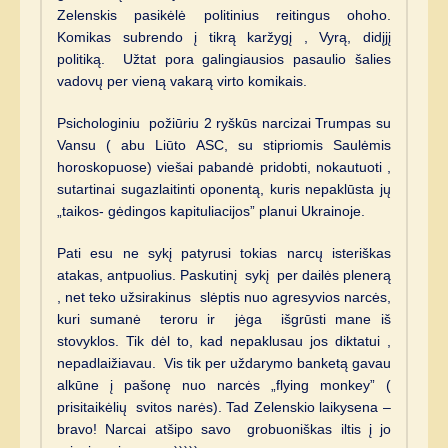
Zelenskis pasikėlė politinius reitingus ohoho.
Komikas subrendo į tikrą karžygį , Vyrą, didįjį
politiką. Užtat pora galingiausios pasaulio šalies
vadovų per vieną vakarą virto komikais.
Psichologiniu požiūriu 2 ryškūs narcizai Trumpas su
Vansu ( abu Liūto ASC, su stipriomis Saulėmis
horoskopuose) viešai pabandė pridobti, nokautuoti ,
sutartinai sugazlaitinti oponentą, kuris nepaklūsta jų
„taikos- gėdingos kapituliacijos” planui Ukrainoje.
Pati esu ne sykį patyrusi tokias narcų isteriškas
atakas, antpuolius. Paskutinį sykį per dailės plenerą
, net teko užsirakinus slėptis nuo agresyvios narcės,
kuri sumanė teroru ir jėga išgrūsti mane iš
stovyklos. Tik dėl to, kad nepaklusau jos diktatui ,
nepadlaižiavau. Vis tik per uždarymo banketą gavau
alkūne į pašonę nuo narcės „flying monkey” (
prisitaikėlių svitos narės). Tad Zelenskio laikysena –
bravo! Narcai atšipo savo grobuoniškas iltis į jo