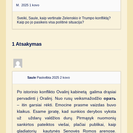
M.
2025 1 kovo
Sveiki, Saule, kaip vertinate Zelenskio ir Trumpo konfliktą?
Kaip po jo pasikeis visa politinė situacija?
1
Atsakymas
Saule
Paskelbta 2025 2 kovo
Po istorinio konflikto Ovalinį kabinetą galima drąsiai
pervadinti į Oralinį. Nuo rusų veiksmažodžio
орать
– itin garsiai rėkti. Emocine prasme vaizdas buvo
klaikus. Esame įpratę, kad sunkios derybos vyksta
už uždarų valdžios durų. Pirmąsyk nuomonių
sankirtos pateiktos viešai, plačiai publikai, kaip
gladiatorių kautynės Senovės Romos arenose.