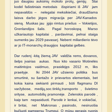
juo daugiau auksinių mokslo protų, genijų. Štai
kodėl fašistiniais metodais išspiriami iš JAV jam
nepavaldūs – nelegalai meksikiečiai, draudžiama
laisva darbo jėgos migracija per JAV-Kanados
sieną. Muskas jau įgijo rimtus priešus – Vokietijos,
Grenlandijos šalis. Pagal horoskopą Marso
užkariautojo kapitalai , pardavimai, pelnai staiga
sumenks jau 2029 pavasarį. Nebent miliardierio tėvo
ar jo IT-monarchų draugijos kapitalai gelbės.
Dar rudenį -kitą žiemą JAV valdžia rems, dovanos,
šelps įvairias aukas. Nuo kito vasario Motinėlės
maitintojos vaidmuo, prasidėjęs 2012 m, liks
praeityje. Iki 2044 JAV užsienio politika bus
smurtinė, su šantažo ir prievartos elementais, bet
kokia kaina siekianti pirmauti , būti flagmanu DI
varžybose, medijų,soc.tinklų,transporto , švietimo
srityse, automobilių pramonėje. Zelenskis parodė ,
kaip tam nepasiduoti. Parodė ir lenkai, ir vokiečiai,
ir britai, net Makronas , pasirodo, nesiruošia
bučiuoti pampersų Trumpui. O mūsų gerasis ruonis