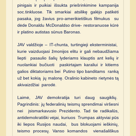
pinigais ir puikiai išsukta priešrinkimine kampanija
soc.tinkluose. Tik smarkiai atsilikę galėjo patikėti
pasaka, jog žavius pro-amerikietiškus filmukus su
dėde Donaldu McDonaldso drive- restoranuose kūrė
ir platino autistas sūnus Baronas.
JAV valdžioje – IT-chunta, turtingieji eksterministai,
kurie vaizduojasi žmonijos elitu ir gali nebaudžiama
liepti pasaulio šalių lyderiams klauptis ant kelių ir
nuolankiai bučiuoti paskirtajam karaliui ir kitiems
galios diktatoriams bei Putino tipo banditams ranką
už bet kokią jų malonę. Oralinio kabineto rietynės tą
akivaizdžiai parodė.
Laimė, JAV demokratija turi daug saugiklių.
Pagrindinis: jų federalinių teismų sprendimai viršesni
nei įsismarkavusio Prezidento. Tad tie radikalūs,
antidemokratiški vėjai, kuriuos Trumpas aktyviai pūs
iki liepos Rusijos naudai, bus blokuojami ieškinių,
teismo procesų. Vanso komandos vienašališkus