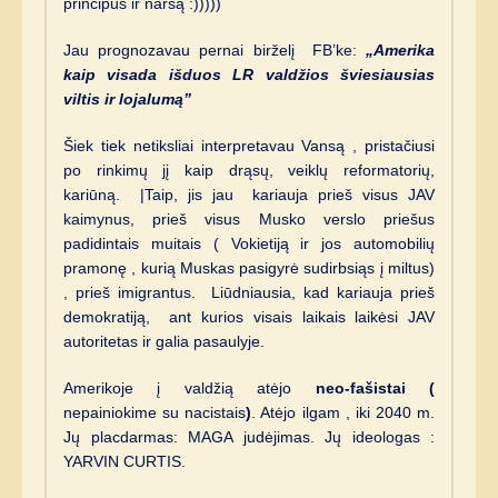
principus ir narsą :)))))
Jau prognozavau pernai birželį FB’ke:
„Amerika
kaip visada išduos LR valdžios šviesiausias
viltis ir lojalumą”
Šiek tiek netiksliai interpretavau Vansą , pristačiusi
po rinkimų jį kaip drąsų, veiklų reformatorių,
kariūną. |Taip, jis jau kariauja prieš visus JAV
kaimynus, prieš visus Musko verslo priešus
padidintais muitais ( Vokietiją ir jos automobilių
pramonę , kurią Muskas pasigyrė sudirbsiąs į miltus)
, prieš imigrantus. Liūdniausia, kad kariauja prieš
demokratiją, ant kurios visais laikais laikėsi JAV
autoritetas ir galia pasaulyje.
Amerikoje į valdžią atėjo
neo-fašistai (
nepainiokime su nacistais
)
. Atėjo ilgam , iki 2040 m.
Jų placdarmas: MAGA judėjimas. Jų ideologas :
YARVIN CURTIS.