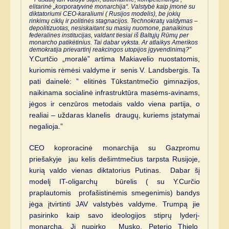
elitarinė „korporatyvinė monarchija“. Valstybė kaip įmonė su
diktatoriumi CEO-karaliumi ( Rusijos modelis), be jokių
rinkimų ciklų ir politinės stagnacijos. Technokratų valdymas –
depolitizuotas, nesiskaitant su masių nuomone, panaikinus
federalines institucijas, valdant tiesiai iš Baltųjų Rūmų per
monarcho patikėtinius. Tai dabar vyksta. Ar atlaikys Amerikos
demokratija prievartinį reakcingos utopijos įgyvendinimą?”
Y.Curtčio „moralė” artima Makiavelio nuostatomis,
kuriomis rėmėsi valdyme ir senis V. Landsbergis. Ta
pati dainelė: ” elitinės Tūkstantmečio gimnazijos,
naikinama socialinė infrastruktūra masėms-avinams,
jėgos ir cenzūros metodais valdo viena partija, o
realiai – uždaras klanelis draugų, kuriems įstatymai
negalioja.”
CEO koproracinė monarchija su Gazpromu
priešakyje jau kelis dešimtmečius tarpsta Rusijoje,
kurią valdo vienas diktatorius Putinas. Dabar šį
modelį IT-oligarchų būrelis ( su Y.Curčio
praplautomis profašistinėmis smegenimis) bandys
jėga įtvirtinti JAV valstybės valdyme. Trumpą jie
pasirinko kaip savo ideologijos stiprų lyderį-
monarchą. Jį nupirko Musko, Peterio Thielo