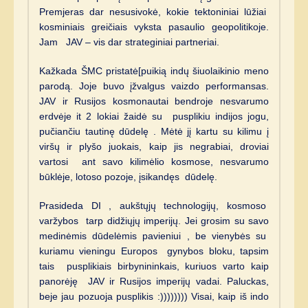
Premjeras dar nesusivokė, kokie tektoniniai lūžiai
kosminiais greičiais vyksta pasaulio geopolitikoje.
Jam JAV – vis dar strateginiai partneriai.
Kažkada ŠMC pristatė[puikią indų šiuolaikinio meno
parodą. Joje buvo įžvalgus vaizdo performansas.
JAV ir Rusijos kosmonautai bendroje nesvarumo
erdvėje it 2 lokiai žaidė su pusplikiu indijos jogu,
pučiančiu tautinę dūdelę . Mėtė jį kartu su kilimu į
viršų ir plyšo juokais, kaip jis negrabiai, droviai
vartosi ant savo kilimėlio kosmose, nesvarumo
būklėje, lotoso pozoje, įsikandęs dūdelę.
Prasideda DI , aukštųjų technologijų, kosmoso
varžybos tarp didžiųjų imperijų. Jei grosim su savo
medinėmis dūdelėmis pavieniui , be vienybės su
kuriamu vieningu Europos gynybos bloku, tapsim
tais pusplikiais birbynininkais, kuriuos varto kaip
panorėję JAV ir Rusijos imperijų vadai. Paluckas,
beje jau pozuoja pusplikis :)))))))) Visai, kaip iš indo