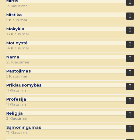
Mirtis
13 Klausimai
Mistika
5 Klausimai
Mokykla
18 Klausimai
Motinystė
14 Klausimai
Namai
25 Klausimai
Pastojimas
5 Klausimai
Priklausomybės
11 Klausimai
Profesija
11 Klausimai
Religija
3 Klausimai
Sąmoningumas
17 Klausimai