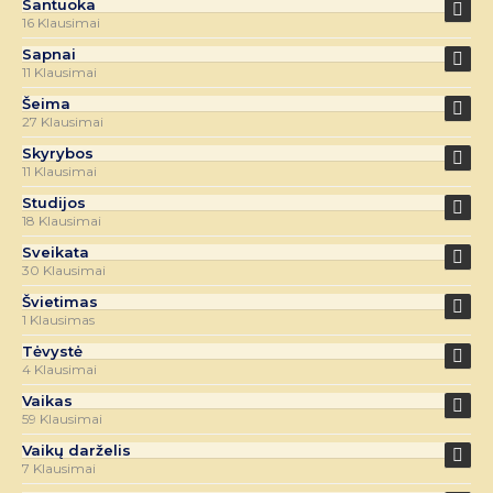
Santuoka
16 Klausimai
Sapnai
11 Klausimai
Šeima
27 Klausimai
Skyrybos
11 Klausimai
Studijos
18 Klausimai
Sveikata
30 Klausimai
Švietimas
1 Klausimas
Tėvystė
4 Klausimai
Vaikas
59 Klausimai
Vaikų darželis
7 Klausimai