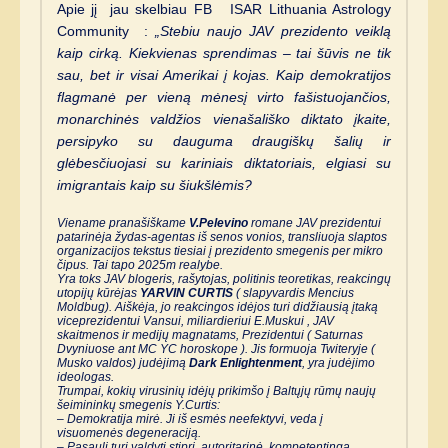
Apie jį jau skelbiau FB ISAR Lithuania Astrology
Community :
„Stebiu naujo JAV prezidento veiklą
kaip cirką. Kiekvienas sprendimas – tai šūvis ne tik
sau, bet ir visai Amerikai į kojas. Kaip demokratijos
flagmanė per vieną mėnesį virto fašistuojančios,
monarchinės valdžios vienašališko diktato įkaite,
persipyko su dauguma draugiškų šalių ir
glėbesčiuojasi su kariniais diktatoriais, elgiasi su
imigrantais kaip su šiukšlėmis?
Viename pranašiškame
V.Pelevino
romane JAV prezidentui
patarinėja žydas-agentas iš senos vonios, transliuoja slaptos
organizacijos tekstus tiesiai į prezidento smegenis per mikro
čipus. Tai tapo 2025m realybe.
Yra toks JAV blogeris, rašytojas, politinis teoretikas, reakcingų
utopijų kūrėjas
YARVIN CURTIS
( slapyvardis
Mencius
Moldbug
). Aiškėja, jo reakcingos idėjos turi didžiausią įtaką
viceprezidentui Vansui, miliardieriui E.Muskui , JAV
skaitmenos ir medijų magnatams, Prezidentui ( Saturnas
Dvyniuose ant MC YC horoskope ). Jis formuoja Twiteryje (
Musko valdos) judėjimą
Dark Enlightenment
, yra judėjimo
ideologas.
Trumpai, kokių virusinių idėjų prikimšo į Baltųjų rūmų naujų
šeimininkų smegenis Y.Curtis:
– Demokratija mirė. Ji iš esmės neefektyvi, veda į
visuomenės degeneraciją.
– Pasaulį turi valdyti stipri, autoritarinė, kompetentinga ,