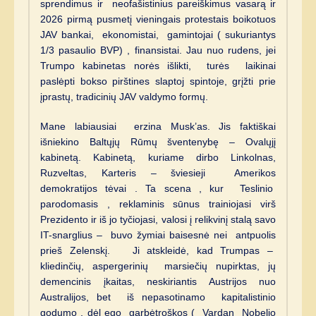
sprendimus ir neofašistinius pareiškimus vasarą ir
2026 pirmą pusmetį vieningais protestais boikotuos
JAV bankai, ekonomistai, gamintojai ( sukuriantys
1/3 pasaulio BVP) , finansistai. Jau nuo rudens, jei
Trumpo kabinetas norės išlikti, turės laikinai
paslėpti bokso pirštines slaptoj spintoje, grįžti prie
įprastų, tradicinių JAV valdymo formų.
Mane labiausiai erzina Musk’as. Jis faktiškai
išniekino Baltųjų Rūmų šventenybę – Ovalųjį
kabinetą. Kabinetą, kuriame dirbo Linkolnas,
Ruzveltas, Karteris – šviesieji Amerikos
demokratijos tėvai . Ta scena , kur Teslinio
parodomasis , reklaminis sūnus trainiojasi virš
Prezidento ir iš jo tyčiojasi, valosi į relikvinį stalą savo
IT-snarglius – buvo žymiai baisesnė nei antpuolis
prieš Zelenskį. Ji atskleidė, kad Trumpas –
kliedinčių, aspergerinių marsiečių nupirktas, jų
demencinis įkaitas, neskiriantis Austrijos nuo
Australijos, bet iš nepasotinamo kapitalistinio
godumo , dėl ego garbėtroškos ( Vardan Nobelio