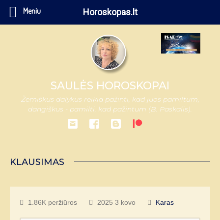
Meniu
Horoskopas.lt
SAULĖS HOROSKOPAI
Žemiškus dalykus reikia pažinti, kad juos pamiltum,
dangiškus - pamilti, kad pažintum (B. Paskalis).
KLAUSIMAS
1.86K peržiūros
2025 3 kovo
Karas