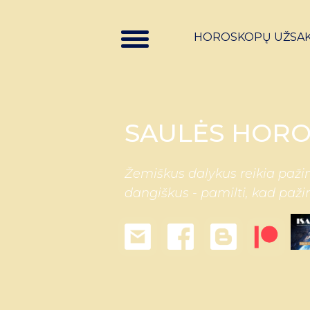
HOROSKOPŲ UŽSA
SAULĖS HORO
Žemiškus dalykus reikia pažin
dangiškus - pamilti, kad paži