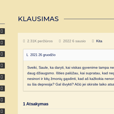
KLAUSIMAS
2.31K peržiūros
2022 6 sausio
Kita
L
2021 26 gruodžio
Sveiki, Saule, ka daryti, kai viskas gyvenime tampa n
daug džiaugsmo. Išties palūžau, kai supratau, kad nega
nesinori ir kitų žmonių gąsdinti, kad aš kažkokia neno
su šia depresija? Gal išvykti? Ačiū jei skirsite laiko atsa
1
Atsakymas