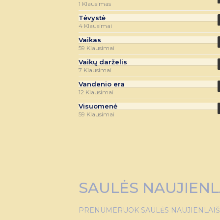
1 Klausimas
Tėvystė
4 Klausimai
Vaikas
59 Klausimai
Vaikų darželis
7 Klausimai
Vandenio era
12 Klausimai
Visuomenė
59 Klausimai
SAULĖS NAUJIENL
PRENUMERUOK SAULĖS NAUJIENLAIŠKĮ