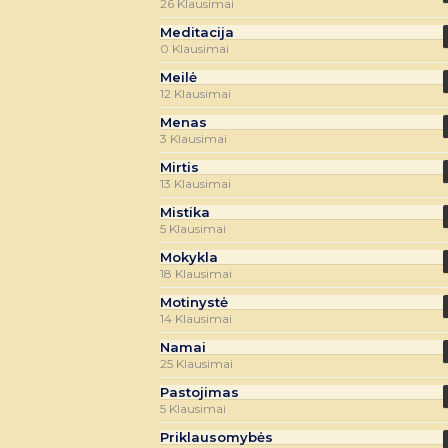
26 Klausimai
Meditacija
0 Klausimai
Meilė
12 Klausimai
Menas
3 Klausimai
Mirtis
13 Klausimai
Mistika
5 Klausimai
Mokykla
18 Klausimai
Motinystė
14 Klausimai
Namai
25 Klausimai
Pastojimas
5 Klausimai
Priklausomybės