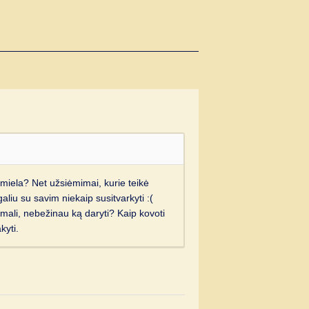
emiela? Net užsiėmimai, kurie teikė
liu su savim niekaip susitvarkyti :(
rmali, nebežinau ką daryti? Kaip kovoti
kyti.