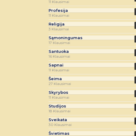
11 Klausimai
Profesija
11 Klausimai
Religija
3 Klausimai
Sąmoningumas
17 Klausimai
Santuoka
16 Klausimai
Sapnai
11 Klausimai
Šeima
27 Klausimai
Skyrybos
11 Klausimai
Studijos
18 Klausimai
Sveikata
30 Klausimai
Švietimas