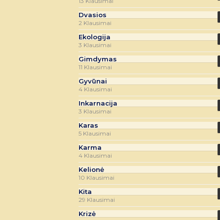
13 Klausimai
Dvasios
2 Klausimai
Ekologija
3 Klausimai
Gimdymas
11 Klausimai
Gyvūnai
4 Klausimai
Inkarnacija
3 Klausimai
Karas
5 Klausimai
Karma
4 Klausimai
Kelionė
10 Klausimai
Kita
29 Klausimai
Krizė