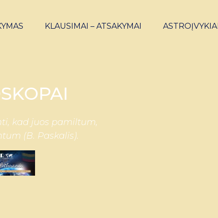
KYMAS
KLAUSIMAI – ATSAKYMAI
ASTROĮVYKIA
SKOPAI
ti, kad juos pamiltum,
ntum (B. Paskalis).