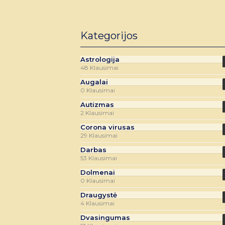
Kategorijos
Astrologija
48 Klausimai
Augalai
0 Klausimai
Autizmas
2 Klausimai
Corona virusas
29 Klausimai
Darbas
53 Klausimai
Dolmenai
0 Klausimai
Draugystė
4 Klausimai
Dvasingumas