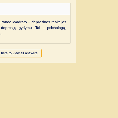
-Uranoo kvadrato – depresinės reakcijos
ir depresijų gydymu. Tai – psichologų,
s.
 here to view all answers.