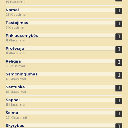
14 Klausimai
Namai
25 Klausimai
Pastojimas
5 Klausimai
Priklausomybės
11 Klausimai
Profesija
11 Klausimai
Religija
3 Klausimai
Sąmoningumas
17 Klausimai
Santuoka
16 Klausimai
Sapnai
11 Klausimai
Šeima
27 Klausimai
Skyrybos