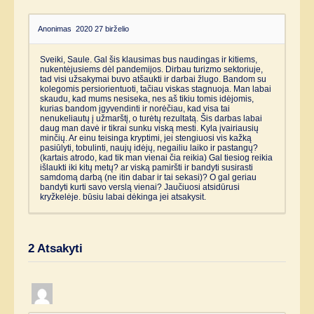
Anonimas
2020 27 birželio
Sveiki, Saule. Gal šis klausimas bus naudingas ir kitiems,
nukentėjusiems dėl pandemijos. Dirbau turizmo sektoriuje,
tad visi užsakymai buvo atšaukti ir darbai žlugo. Bandom su
kolegomis persiorientuoti, tačiau viskas stagnuoja. Man labai
skaudu, kad mums nesiseka, nes aš tikiu tomis idėjomis,
kurias bandom įgyvendinti ir norėčiau, kad visa tai
nenukeliautų į užmarštį, o turėtų rezultatą. Šis darbas labai
daug man davė ir tikrai sunku viską mesti. Kyla įvairiausių
minčių. Ar einu teisinga kryptimi, jei stengiuosi vis kažką
pasiūlyti, tobulinti, naujų idėjų, negailiu laiko ir pastangų?
(kartais atrodo, kad tik man vienai čia reikia) Gal tiesiog reikia
išlaukti iki kitų metų? ar viską pamiršti ir bandyti susirasti
samdomą darbą (ne itin dabar ir tai sekasi)? O gal geriau
bandyti kurti savo verslą vienai? Jaučiuosi atsidūrusi
kryžkelėje. būsiu labai dėkinga jei atsakysit.
2
Atsakyti