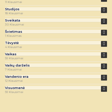
11 Klausimai
Studijos
18 Klausimai
Sveikata
30 Klausimai
Švietimas
1 Klausimas
Tėvystė
4 Klausimai
Vaikas
59 Klausimai
Vaikų darželis
7 Klausimai
Vandenio era
12 Klausimai
Visuomenė
59 Klausimai