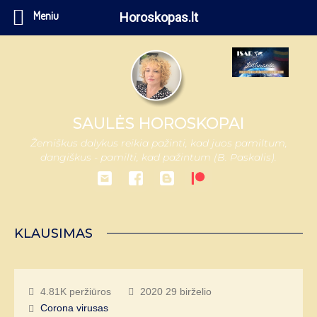
Meniu
Horoskopas.lt
SAULĖS HOROSKOPAI
Žemiškus dalykus reikia pažinti, kad juos pamiltum,
dangiškus - pamilti, kad pažintum (B. Paskalis).
KLAUSIMAS
4.81K peržiūros
2020 29 birželio
Corona virusas