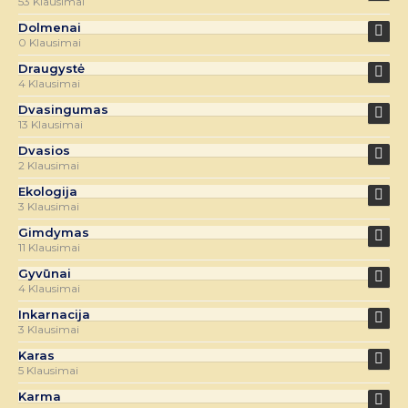
53 Klausimai
Dolmenai
0 Klausimai
Draugystė
4 Klausimai
Dvasingumas
13 Klausimai
Dvasios
2 Klausimai
Ekologija
3 Klausimai
Gimdymas
11 Klausimai
Gyvūnai
4 Klausimai
Inkarnacija
3 Klausimai
Karas
5 Klausimai
Karma