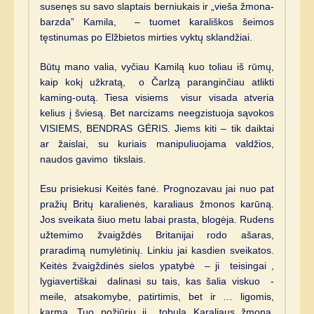
susenęs su savo slaptais berniukais ir „vieša žmona-
barzda” Kamila, – tuomet karališkos šeimos
tęstinumas po Elžbietos mirties vyktų sklandžiai.
Būtų mano valia, vyčiau Kamilą kuo toliau iš rūmų,
kaip kokį užkratą, o Čarlzą paranginčiau atlikti
kaming-outą. Tiesa visiems visur visada atveria
kelius į šviesą. Bet narcizams neegzistuoja sąvokos
VISIEMS, BENDRAS GĖRIS. Jiems kiti – tik daiktai
ar žaislai, su kuriais manipuliuojama valdžios,
naudos gavimo tikslais.
Esu prisiekusi Keitės fanė. Prognozavau jai nuo pat
pražių Britų karalienės, karaliaus žmonos karūną.
Jos sveikata šiuo metu labai prasta, blogėja. Rudens
užtemimo žvaigždės Britanijai rodo ašaras,
praradimą numylėtinių. Linkiu jai kasdien sveikatos.
Keitės žvaigždinės sielos ypatybė – ji teisingai ,
lygiavertiškai dalinasi su tais, kas šalia viskuo -
meile, atsakomybe, patirtimis, bet ir … ligomis,
karma. Tuo požiūriu ji tobula Karaliaus žmona,