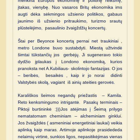
menkina Europos ekonominę ir politinę reikšmę,
įtakas, vienybę. Nuo vasaros Britų ekonomika ims
augti dėka sėkmingos užsienio politikos, gabaus
jaunimo iš užsienio pritraukimo, turizmo srautų
plūstelėjimo, pasaulinio žvaigždžių koncertų.
Štai per Beyonce koncertą pernai net traukiniai ,
metro Londone buvo sustabdyti. Miestą užtvindė
šimtai tūkstančių jos gerbėjų. Ji sugeneravo tokio
dydžio įplaukas į Londono ekonomiką, kurios
pranoksta net A.Kubiliaus- skolintojo fantazijas. O jos
– beribės, besaikės , kaip ir jo norai didinti
Valstybės skolą, vagiant iš ainių ateities gerovės.
Karališkos šeimos negandų priežastis – Kamila.
Reto kenksmingumo intrigantė. Pasakų terminais –
Piktoji burtininkė :)))Jos atėjimas į Šeimą prilygo
nematatomam cheminiam – alcheminiam ginklui.
Jos žvaigždės ( asmeniniai energetiniai laukai) veikia
aplinką kaip maras. Artimoje aplinkoje prasidededa
nelaimių virtinė, sunkios ligos, nepasitikėjimas vienas