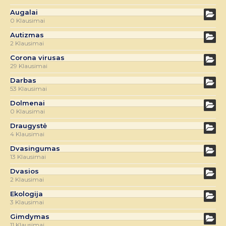
Augalai
0 Klausimai
Autizmas
2 Klausimai
Corona virusas
29 Klausimai
Darbas
53 Klausimai
Dolmenai
0 Klausimai
Draugystė
4 Klausimai
Dvasingumas
13 Klausimai
Dvasios
2 Klausimai
Ekologija
3 Klausimai
Gimdymas
11 Klausimai