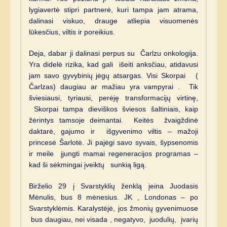
lygiavertė stipri partnerė, kuri tampa jam atrama,
dalinasi viskuo, drauge atliepia visuomenės
lūkesčius, viltis ir poreikius.
Deja, dabar ji dalinasi perpus su Čarlzu onkologija.
Yra didelė rizika, kad gali išeiti anksčiau, atidavusi
jam savo gyvybinių jėgų atsargas. Visi Skorpai (
Čarlzas) daugiau ar mažiau yra vampyrai . Tik
šviesiausi, tyriausi, perėję transformacijų virtinę,
Skorpai tampa dieviškos šviesos šaltiniais, kaip
žėrintys tamsoje deimantai. Keitės žvaigždinė
daktarė, gajumo ir išgyvenimo viltis – mažoji
princesė Šarlotė. Ji pajėgi savo syvais, šypsenomis
ir meile įjungti mamai regeneracijos programas –
kad ši sėkmingai įveiktų sunkią ligą.
Birželio 29 į Svarstyklių ženklą įeina Juodasis
Mėnulis, bus 8 mėnesius. JK , Londonas – po
Svarstyklėmis. Karalystėjė, jos žmonių gyvenimuose
bus daugiau, nei visada , negatyvo, juodulių, įvarių