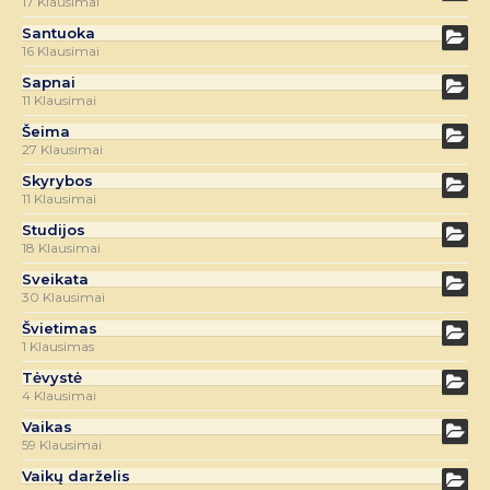
17 Klausimai
Santuoka
16 Klausimai
Sapnai
11 Klausimai
Šeima
27 Klausimai
Skyrybos
11 Klausimai
Studijos
18 Klausimai
Sveikata
30 Klausimai
Švietimas
1 Klausimas
Tėvystė
4 Klausimai
Vaikas
59 Klausimai
Vaikų darželis