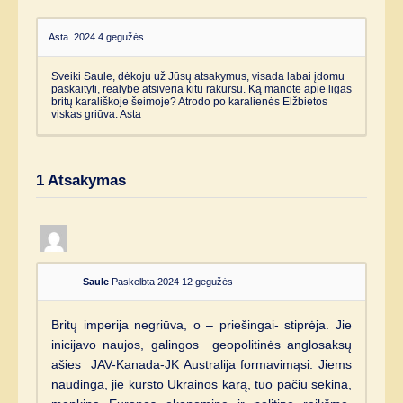
Asta
2024 4 gegužės
Sveiki Saule, dėkoju už Jūsų atsakymus, visada labai įdomu
paskaityti, realybe atsiveria kitu rakursu. Ką manote apie ligas
britų karališkoje šeimoje? Atrodo po karalienės Elžbietos
viskas griūva. Asta
1
Atsakymas
Saule
Paskelbta 2024 12 gegužės
Britų imperija negriūva, o – priešingai- stiprėja. Jie
inicijavo naujos, galingos geopolitinės anglosaksų
ašies JAV-Kanada-JK Australija formavimąsi. Jiems
naudinga, jie kursto Ukrainos karą, tuo pačiu sekina,