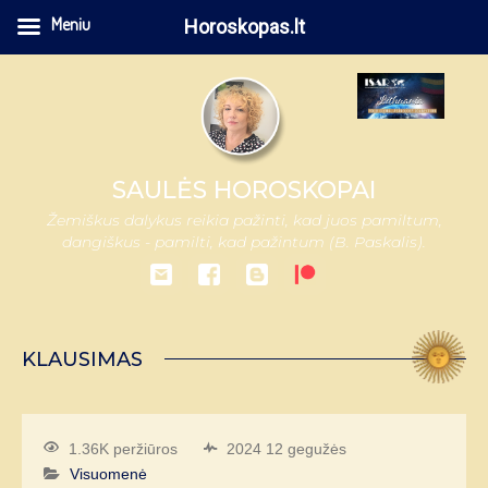
Meniu
Horoskopas.lt
SAULĖS HOROSKOPAI
Žemiškus dalykus reikia pažinti, kad juos pamiltum,
dangiškus - pamilti, kad pažintum (B. Paskalis).
KLAUSIMAS
1.36K peržiūros
2024 12 gegužės
Visuomenė