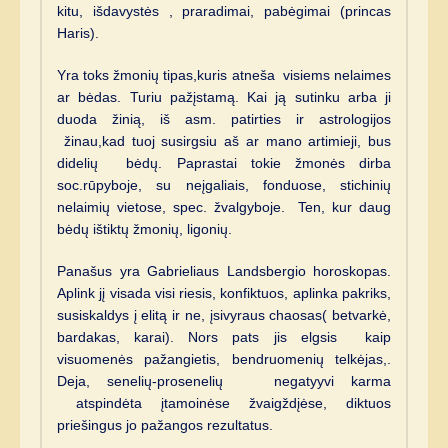
kitu, išdavystės , praradimai, pabėgimai (princas
Haris).
Yra toks žmonių tipas,kuris atneša visiems nelaimes
ar bėdas. Turiu pažįstamą. Kai ją sutinku arba ji
duoda žinią, iš asm. patirties ir astrologijos
žinau,kad tuoj susirgsiu aš ar mano artimieji, bus
didelių bėdų. Paprastai tokie žmonės dirba
soc.rūpyboje, su neįgaliais, fonduose, stichinių
nelaimių vietose, spec. žvalgyboje. Ten, kur daug
bėdų ištiktų žmonių, ligonių.
Panašus yra Gabrieliaus Landsbergio horoskopas.
Aplink jį visada visi riesis, konfiktuos, aplinka pakriks,
susiskaldys į elitą ir ne, įsivyraus chaosas( betvarkė,
bardakas, karai). Nors pats jis elgsis kaip
visuomenės pažangietis, bendruomenių telkėjas,.
Deja, senelių-prosenelių negatyyvi karma
atspindėta įtamoinėse žvaigždįėse, diktuos
priešingus jo pažangos rezultatus.