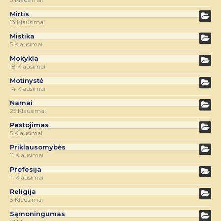
Mirtis
13 Klausimai
Mistika
5 Klausimai
Mokykla
18 Klausimai
Motinystė
14 Klausimai
Namai
25 Klausimai
Pastojimas
5 Klausimai
Priklausomybės
11 Klausimai
Profesija
11 Klausimai
Religija
3 Klausimai
Sąmoningumas