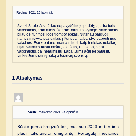
Regina
2021 23 lapkričio
Sveiki Saule. Atsidūriau nepavydėtinoje padėtyje, arba turiu
vakcinuotis, arba atleis iš darbo, dirbu mokykloje. Vakcinuotis
bijau dėl turimos ligos tromboflebitas. Nutariau parduoti
namus ir išvykti pas vaikus į Portugalija, bandyti pabėgti nuo
vakcinos. Esu vienturtė, mama mirusi, kaip ir niekas nelaiko,
bijau vaikams būsiu našta , kita šalis, kita kaba, o gal
vakcinuotis, gal nenumirsiu. Labai Jums ačiū jei patarsit.
Linkiu Jums ramių, šiltų artėjančių švenčių.
1
Atsakymas
Saule
Paskelbta 2021 23 lapkričio
Būsite pirma kregždė ten, mat nuo 2023 m ten ims
plūsti tūkstančiai emigrantų. Portugalų medicinos