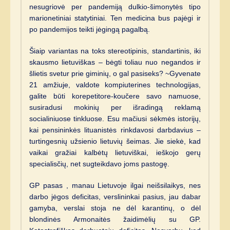
nesugriovė per pandemiją dulkio-šimonytės tipo
marionetiniai statytiniai. Ten medicina bus pajėgi ir
po pandemijos teikti jėgingą pagalbą.
Šiaip variantas na toks stereotipinis, standartinis, iki
skausmo lietuviškas – bėgti toliau nuo negandos ir
šlietis svetur prie giminių, o gal pasiseks? ~Gyvenate
21 amžiuje, valdote kompiuterines technologijas,
galite būti korepetitore-koučere savo namuose,
susiradusi mokinių per išradingą reklamą
socialiniuose tinkluose. Esu mačiusi sėkmės istorijų,
kai pensininkės lituanistės rinkdavosi darbdavius –
turtingesnių užsienio lietuvių šeimas. Jie siekė, kad
vaikai gražiai kalbėtų lietuviškai, ieškojo gerų
specialisčių, net sugteikdavo joms pastogę.
GP pasas , manau Lietuvoje ilgai neišsilaikys, nes
darbo jėgos deficitas, verslininkai pasius, jau dabar
gamyba, verslai stoja ne dėl karantinų, o dėl
blondinės Armonaitės žaidimėlių su GP.