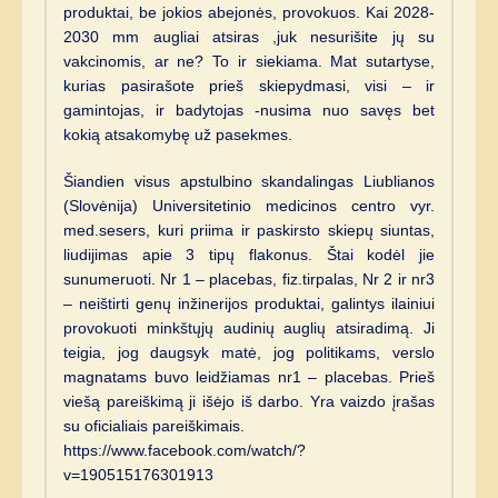
produktai, be jokios abejonės, provokuos. Kai 2028-
2030 mm augliai atsiras ,juk nesurišite jų su
vakcinomis, ar ne? To ir siekiama. Mat sutartyse,
kurias pasirašote prieš skiepydmasi, visi – ir
gamintojas, ir badytojas -nusima nuo savęs bet
kokią atsakomybę už pasekmes.
Šiandien visus apstulbino skandalingas Liublianos
(Slovėnija) Universitetinio medicinos centro vyr.
med.sesers, kuri priima ir paskirsto skiepų siuntas,
liudijimas apie 3 tipų flakonus. Štai kodėl jie
sunumeruoti. Nr 1 – placebas, fiz.tirpalas, Nr 2 ir nr3
– neištirti genų inžinerijos produktai, galintys ilainiui
provokuoti minkštųjų audinių auglių atsiradimą. Ji
teigia, jog daugsyk matė, jog politikams, verslo
magnatams buvo leidžiamas nr1 – placebas. Prieš
viešą pareiškimą ji išėjo iš darbo. Yra vaizdo įrašas
su oficialiais pareiškimais.
https://www.facebook.com/watch/?
v=190515176301913