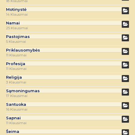
18 Klausimai
Motinystė
14 Klausimai
Namai
25 Klausimai
Pastojimas
5 Klausimai
Priklausomybės
11 Klausimai
Profesija
11 Klausimai
Religija
3 Klausimai
Sąmoningumas
17 Klausimai
Santuoka
16 Klausimai
Sapnai
11 Klausimai
Šeima