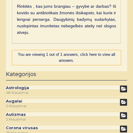
Rinkitės , kas jums brangiau – gyvybė ar darbas? Iš
kovido su antibiotikais žmonės išsikapsto, kai kurie ir
lengvai perserga. Daugybinių badymų sudarkytas,
nuslopintas imunitetas nebegelbės ateity net slogos
atveju.
You are viewing 1 out of 1 answers, click here to view all
answers.
Kategorijos
Astrologija
48 Klausimai
Augalai
0 Klausimai
Autizmas
2 Klausimai
Corona virusas
29 Klausimai