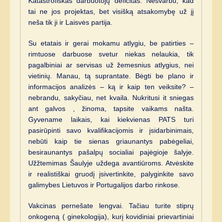
Katastrofiškas darbuotojų deficitas. Nesvarbu, kad
tai ne jos projektas, bet visišką atsakomybę už jį
neša tik ji ir Laisvės partija.
Su etatais ir gerai mokamu atlygiu, be patirties –
rimtuose darbuose svetur niekas nelaukia, tik
pagalbiniai ar servisas už žemesnius atlygius, nei
vietinių. Manau, tą suprantate. Bėgti be plano ir
informacijos analizės – ką ir kaip ten veiksite? –
nebrandu, sakyčiau, net kvaila. Nukritusi it sniegas
ant galvos , žinoma, tapsite vaikams našta.
Gyvename laikais, kai kiekvienas PATS turi
pasirūpinti savo kvalifikacijomis ir įsidarbinimais,
nebūti kaip tie sienas griaunantys pabėgeliai,
besiraunantys pašalpų socialiai pajėgioje šalyje.
Užžtemimas Šaulyje uždega avantiūroms. Atvėskite
ir realistiškai gruodį įsivertinkite, palyginkite savo
galimybes Lietuvos ir Portugalijos darbo rinkose.
Vakcinas pernešate lengvai. Tačiau turite stiprų
onkogeną ( ginekologija), kurį kovidiniai prievartiniai