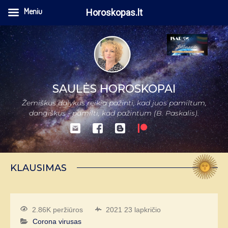
Meniu
Horoskopas.lt
SAULĖS HOROSKOPAI
Žemiškus dalykus reikia pažinti, kad juos pamiltum,
dangiškus - pamilti, kad pažintum (B. Paskalis).
KLAUSIMAS
2.86K peržiūros
2021 23 lapkričio
Corona virusas