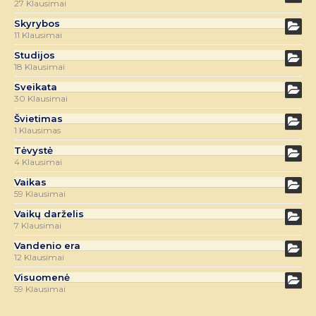
27 Klausimai
Skyrybos
11 Klausimai
Studijos
18 Klausimai
Sveikata
30 Klausimai
Švietimas
1 Klausimas
Tėvystė
4 Klausimai
Vaikas
59 Klausimai
Vaikų darželis
7 Klausimai
Vandenio era
12 Klausimai
Visuomenė
59 Klausimai