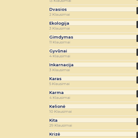
13 Klausimai
Dvasios
2 Klausimai
Ekologija
3 Klausimai
Gimdymas
11 Klausimai
Gyvūnai
4 Klausimai
Inkarnacija
3 Klausimai
Karas
5 Klausimai
Karma
4 Klausimai
Kelionė
10 Klausimai
Kita
29 Klausimai
Krizė