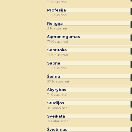
11 Klausimai
Profesija
11 Klausimai
Religija
3 Klausimai
Sąmoningumas
17 Klausimai
Santuoka
16 Klausimai
Sapnai
11 Klausimai
Šeima
27 Klausimai
Skyrybos
11 Klausimai
Studijos
18 Klausimai
Sveikata
30 Klausimai
Švietimas