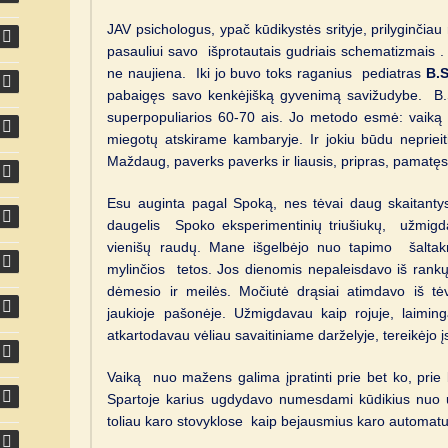
JAV psichologus, ypač kūdikystės srityje, prilyginčiau
pasauliui savo išprotautais gudriais schematizmais 
ne naujiena. Iki jo buvo toks raganius pediatras
B.
pabaigęs savo kenkėjišką gyvenimą savižudybe. B
superpopuliarios 60-70 ais. Jo metodo esmė: vaiką 
miegotų atskirame kambaryje. Ir jokiu būdu neprieiti
Maždaug, paverks paverks ir liausis, pripras, pamatęs
Esu auginta pagal Spoką, nes tėvai daug skaitantys 
daugelis Spoko eksperimentinių triušiukų, užmigd
vienišų raudų. Mane išgelbėjo nuo tapimo šalta
mylinčios tetos. Jos dienomis nepaleisdavo iš rank
dėmesio ir meilės. Močiutė drąsiai atimdavo iš tėv
jaukioje pašonėje. Užmigdavau kaip rojuje, laim
atkartodavau vėliau savaitiniame darželyje, tereikėjo į
Vaiką nuo mažens galima įpratinti prie bet ko, prie
Spartoje karius ugdydavo numesdami kūdikius nuo 
toliau karo stovyklose kaip bejausmius karo automatu