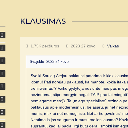
KLAUSIMAS
1.75K peržiūros
2023 27 kovo
Vaikas
Svajokle
2023 24 kovo
Sveiki Saule:) Atejau paklausti patarimo ir kiek klaus
idomu! Pati norejau paklausti, ka manote, kokia itaka at
treniravimas”? Vaiku gydytoja nusiunte mus pas miego 
nezindoma, stipri mergyte negali TAIP prastai miegoti”
nemiegame mes:)). Ta „miego specialiste” tezinojo pas
paklausus apie modernesnius, be asaru, ju net nezinojo
mums, ir tikrai net nemeginsiu. Bet ar tie „svelnus” met
Neatima is jos saugumo ir musu meiles jausmo? Kazkaip
suprantu, kad jai paciai irgi butu gerai ismokti ismiegot