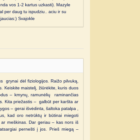
abunda vos 1-2 kartus uzkasti). Mazyle
gal per daug tu ispudziu.. aciu ir su
jaucias:) Svajokle
 grynai dėl fiziologijos. Raižo pilvuką,
. Keiskite maistelį, žiūrėkite, kuris duos
etodus – kmynų, ramunėlių raminančias
. Kita priežastis – galbūt per karšta ar
gos – gerai išvėdinta, šaltoka patalpa ,
us, kad oro netrūktų ir būtinai miegoti
ė ar meškinas. Dar geriau – kas nors iš
atsargiai pernešti į jos. Prieš miegą –