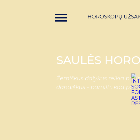
HOROSKOPŲ UŽSA
SAULĖS HORO
Žemiškus dalykus reikia pažin
dangiškus - pamilti, kad paži