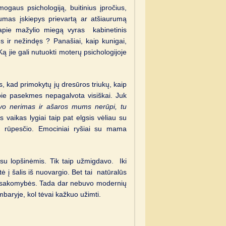
gaus psichologiją, buitinius įpročius,
umas įskiepys prievartą ar atšiaurumą
t apie mažylio miegą vyras kabinetinis
s ir nežindęs ? Panašiai, kaip kunigai,
 jie gali nutuokti moterų psichologijoje
, kad primokytų jų dresūros triukų, kaip
pie pasekmes nepagalvota visiškai. Juk
vo nerimas ir ašaros mums nerūpi, tu
vaikas lygiai taip pat elgsis vėliau su
s, rūpesčio. Emociniai ryšiai su mama
u lopšinėmis. Tik taip užmigdavo. Iki
 į šalis iš nuovargio. Bet tai natūralūs
 atsakomybės. Tada dar nebuvo modernių
baryje, kol tėvai kažkuo užimti.