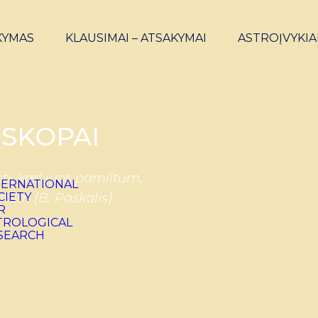
KYMAS
KLAUSIMAI – ATSAKYMAI
ASTROĮVYKIA
SKOPAI
ti, kad juos pamiltum,
ntum (B. Paskalis).