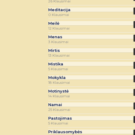
26 Klausimai
Meditacija
0 Klausimai
Meilė
12 Klausimai
Menas
3 Klausimai
Mirtis
13 Klausimai
Mistika
5 Klausimai
Mokykla
18 Klausimai
Motinystė
14 Klausimai
Namai
25 Klausimai
Pastojimas
5 Klausimai
Priklausomybės