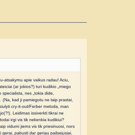
imu-atsakymu apie vaikus radau! Aciu,
eiciai (ar jokios?) turi kudikio „miego
specialista, nes „tokia dide,
. (Na, kad ji pamiegotu ne taip prastai,
iulyti cry-it-out/Ferber metoda, man
(?!). Leidimas issiverkti tikrai ne
odai irgi vis tik nekenkia kudikiui?
 vidumi jiems vis tik priesinuosi, nors
i gerai, pabusti dar geriau pailsejusiai.