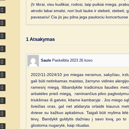
(Ir tikrai, visu kudikiai, rodosi, taip puikiai miega, pr
atrodo labai smalsi, nori buti lauke ir stebeti, stebeti, 
pavasariu! Cia jis jau pilna jega pauksciu koncertuose 
1
Atsakymas
Saule
Paskelbta 2023 26 kovo
2022/11-2024/10 jos miegas neramus, sakyčiau, irzlus
gali būti netinkamas maistas, žarnyno vidinės alergijos
ramesnį miegą. Išbandykite tradicinius liaudies m
arbatėles prieš miegą, raminančius pilvo paglostymus
triukšmas iš gatvės, kitame kambaryje . Jos miego sąly
šviežias oras, gal net atidaryta orlaidė kiaurus met
dviese su kažkuo apkabinus. Taigali būti mylima lėl
tėvų. Bandykit guldytis dažniau į savo lovą, po to 
glostoma nugarytė, kaip ritualas.