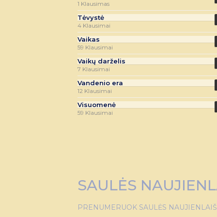
1 Klausimas
Tėvystė
4 Klausimai
Vaikas
59 Klausimai
Vaikų darželis
7 Klausimai
Vandenio era
12 Klausimai
Visuomenė
59 Klausimai
SAULĖS NAUJIENL
PRENUMERUOK SAULĖS NAUJIENLAIŠKĮ