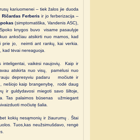
 rusų kariuomenei – tiek žalos jie duoda
.
Ričardas Ferberis
ir jo ferberizacija –
Spokas
(simptomatiška, Vandenis ASC),
.Spoko knygos buvo visame pasaulyje
kuo anksčiau atsikirti nuo mamos, kad
 prie jo, neimti ant rankų, kai verkia.
, kad tėvai nereaguoja.
inteligentai, vaikėsi naujovių. Kaip ir
avau atskirta nuo visų, pamėlusi nuo
krauju depresyviu padaru močiutė ir
ų, nešiojo kaip brangenybę, rodė daug
ų ir guldydavosi miegoti savo šiltoje,
inga. Tas palaimos būsenas užmiegant
sivaizduoti močiutę šalia.
 bet kokių nesąmonių ir žiaurumų . Štai
uolos. Tuos,kas neužsimušdavo, rengė
s.