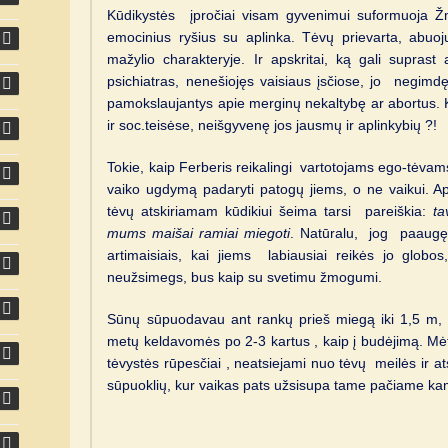
Kūdikystės įpročiai visam gyvenimui suformuoja Žmo
emocinius ryšius su aplinka. Tėvų prievarta, abuoj
mažylio charakteryje. Ir apskritai, ką gali supras
psichiatras, nenešiojęs vaisiaus įsčiose, jo negimdę
pamokslaujantys apie merginų nekaltybę ar abortus. Ką
ir soc.teisėse, neišgyvenę jos jausmų ir aplinkybių ?!
Tokie, kaip Ferberis reikalingi vartotojams ego-tėvams
vaiko ugdymą padaryti patogų jiems, o ne vaikui. A
tėvų atskiriamam kūdikiui šeima tarsi pareiškia:
ta
mums maišai ramiai miegoti
. Natūralu, jog paaugęs 
artimaisiais, kai jiems labiausiai reikės jo globo
neužsimegs, bus kaip su svetimu žmogumi.
Sūnų sūpuodavau ant rankų prieš miegą iki 1,5 m, s
metų keldavomės po 2-3 kartus , kaip į budėjimą. Mėtė
tėvystės rūpesčiai , neatsiejami nuo tėvų meilės ir
sūpuoklių, kur vaikas pats užsisupa tame pačiame kam