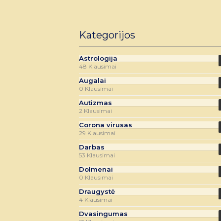
Kategorijos
Astrologija
48 Klausimai
Augalai
0 Klausimai
Autizmas
2 Klausimai
Corona virusas
29 Klausimai
Darbas
53 Klausimai
Dolmenai
0 Klausimai
Draugystė
4 Klausimai
Dvasingumas