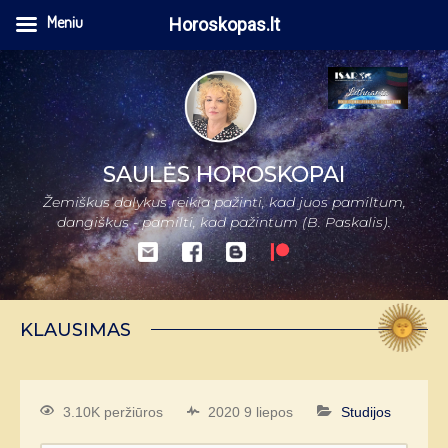
Meniu
Horoskopas.lt
SAULĖS HOROSKOPAI
Žemiškus dalykus reikia pažinti, kad juos pamiltum,
dangiškus - pamilti, kad pažintum (B. Paskalis).
KLAUSIMAS
3.10K peržiūros
2020 9 liepos
Studijos