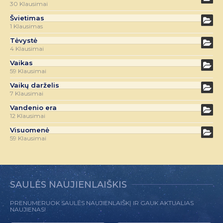
30 Klausimai
Švietimas
1 Klausimas
Tėvystė
4 Klausimai
Vaikas
59 Klausimai
Vaikų darželis
7 Klausimai
Vandenio era
12 Klausimai
Visuomenė
59 Klausimai
SAULĖS NAUJIENLAIŠKIS
PRENUMERUOK SAULĖS NAUJIENLAIŠKĮ IR GAUK AKTUALIAS
NAUJIENAS!