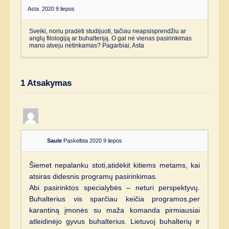
Asta
2020 9 liepos
Sveiki, noriu pradėti studijuoti, tačiau neapsisprendžiu ar
anglų filologiją ar buhalteriją. O gal nė vienas pasirinkimas
mano atveju netinkamas? Pagarbiai, Asta
1
Atsakymas
Saule
Paskelbta 2020 9 liepos
Šiemet nepalanku stoti,atidėkit kitiems metams, kai
atsiras didesnis programų pasirinkimas.
Abi pasirinktos specialybės – neturi perspektyvų.
Buhalterius vis sparčiau keičia programos,per
karantiną įmonės su maža komanda pirmiausiai
atleidinėjo gyvus buhalterius. Lietuvoj buhalterių ir