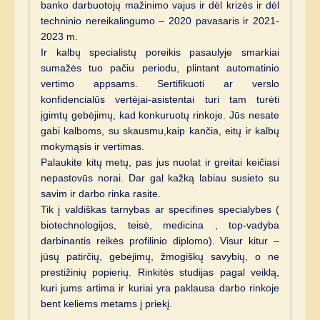
banko darbuotojų mažinimo vajus ir dėl krizės ir dėl
techninio nereikalingumo – 2020 pavasaris ir 2021-
2023 m.
Ir kalbų specialistų poreikis pasaulyje smarkiai
sumažės tuo pačiu periodu, plintant automatinio
vertimo appsams. Sertifikuoti ar verslo
konfidencialūs vertėjai-asistentai turi tam turėti
įgimtų gebėjimų, kad konkuruotų rinkoje. Jūs nesate
gabi kalboms, su skausmu,kaip kančia, eitų ir kalbų
mokymąsis ir vertimas.
Palaukite kitų metų, pas jus nuolat ir greitai keičiasi
nepastovūs norai. Dar gal kažką labiau susieto su
savim ir darbo rinka rasite.
Tik į valdiškas tarnybas ar specifines specialybes (
biotechnologijos, teisė, medicina , top-vadyba
darbinantis reikės profilinio diplomo). Visur kitur –
jūsų patirčių, gebėjimų, žmogiškų savybių, o ne
prestižinių popierių. Rinkitės studijas pagal veiklą,
kuri jums artima ir kuriai yra paklausa darbo rinkoje
bent keliems metams į priekį.