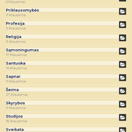
5 Klausimai
Priklausomybės
11 Klausimai
Profesija
11 Klausimai
Religija
3 Klausimai
Sąmoningumas
17 Klausimai
Santuoka
16 Klausimai
Sapnai
11 Klausimai
Šeima
27 Klausimai
Skyrybos
11 Klausimai
Studijos
18 Klausimai
Sveikata