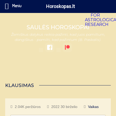
Meniu
Horoskopas.lt
SAULĖS HOROSKOPAI
Žemiškus dalykus reikia pažinti, kad juos pamiltum,
dangiškus - pamilti, kad pažintum (B. Paskalis).
KLAUSIMAS
2.04K peržiūros
2022 30 birželio
Vaikas