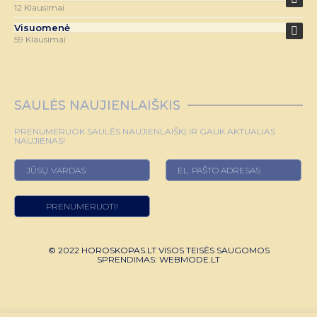
12 Klausimai
Visuomenė
59 Klausimai
SAULĖS NAUJIENLAIŠKIS
PRENUMERUOK SAULĖS NAUJIENLAIŠKĮ IR GAUK AKTUALIAS
NAUJIENAS!
© 2022 HOROSKOPAS.LT VISOS TEISĖS SAUGOMOS
SPRENDIMAS:
WEBMODE.LT