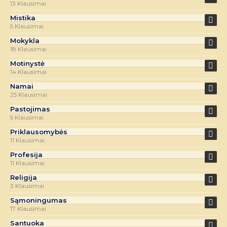
13 Klausimai
Mistika
5 Klausimai
Mokykla
18 Klausimai
Motinystė
14 Klausimai
Namai
25 Klausimai
Pastojimas
5 Klausimai
Priklausomybės
11 Klausimai
Profesija
11 Klausimai
Religija
3 Klausimai
Sąmoningumas
17 Klausimai
Santuoka