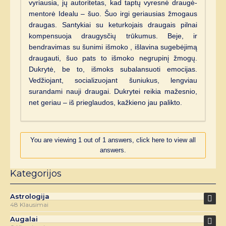
vyriausia, jų autoritetas, kad taptų vyresnė draugė-
mentorė Idealu – šuo. Šuo irgi geriausias žmogaus
draugas. Santykiai su keturkojais draugais pilnai
kompensuoja draugysčių trūkumus. Beje, ir
bendravimas su šunimi išmoko , išlavina sugebėjimą
draugauti, šuo pats to išmoko negrupinį žmogų.
Dukrytė, be to, išmoks subalansuoti emocijas.
Vedžiojant, socializuojant šuniukus, lengviau
surandami nauji draugai. Dukrytei reikia mažesnio,
net geriau – iš prieglaudos, kažkieno jau palikto.
You are viewing 1 out of 1 answers, click here to view all
answers.
Kategorijos
Astrologija
48 Klausimai
Augalai