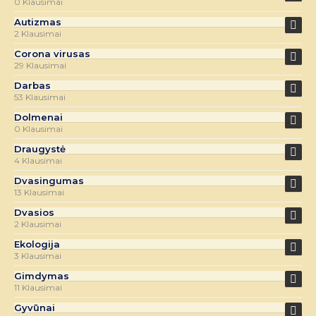
0 Klausimai
Autizmas
2 Klausimai
Corona virusas
29 Klausimai
Darbas
53 Klausimai
Dolmenai
0 Klausimai
Draugystė
4 Klausimai
Dvasingumas
13 Klausimai
Dvasios
2 Klausimai
Ekologija
3 Klausimai
Gimdymas
11 Klausimai
Gyvūnai