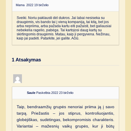
Mama
2022 19 birželio
Sveiki. Noriu paklausti dėl dukros. Jai labai nesiseka su
draugėmis, vis bando tai į vieną kompaniją, tai kitą, bet jos
arba nepriima, arba pažada kartu eiti pažaisti, bet galiausiai
nebekelia ragelio, pabėga. Tai kartojosi daug kartų su
skirtingomis draugėmis. Matau, kaip ji pergyvena. Nežinau,
kaip jai padėti. Patarkite, jei galite. Ačiū.
1
Atsakymas
Saule
Paskelbta 2022 23 birželio
Taip, bendraamžių grupės nenoriai priima ją į savo
tarpą. Priežastis – jos stiprus, kontroliuojantis,
globėjiškas, sudėtingas, bekompromisis charakteris.
Variantai – mažesnių vaikų grupės, kur ji būtų