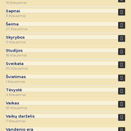
16 Klausimai
Sapnai
11 Klausimai
Šeima
27 Klausimai
Skyrybos
11 Klausimai
Studijos
18 Klausimai
Sveikata
30 Klausimai
Švietimas
1 Klausimas
Tėvystė
4 Klausimai
Vaikas
59 Klausimai
Vaikų darželis
7 Klausimai
Vandenio era