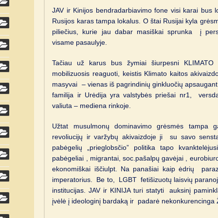
JAV ir Kinijos bendradarbiavimo fone visi karai bus 
Rusijos karas tampa lokalus. O štai Rusijai kyla grėsmė
piliečius, kurie jau dabar masiškai sprunka į per
visame pasaulyje.
Tačiau už karus bus žymiai šiurpesni KLIMATO KA
mobilizuosis reaguoti, keistis Klimato kaitos akivaiz
masyvai – vienas iš pagrindinių ginkluočių apsaugant c
familija ir Urėdija yra valstybės priešai nr1, ver
valiuta – mediena rinkoje.
Užtat musulmonų dominavimo grėsmės tampa gal
revoliucijų ir varžybų akivaizdoje ji su savo sens
pabėgelių „prieglobsčio” politika tapo kvanktelėj
pabėgeliai , migrantai, soc.pašalpų gavėjai , eurobiur
ekonomiškai iščiulpt. Na panašiai kaip ėdrių para
imperatorius. Be to, LGBT fetišizuotų laisvių paranoja
institucijas. JAV ir KINIJA turi statyti auksinį pam
įvėlė į ideologinį bardaką ir padarė nekonkurencinga Ž