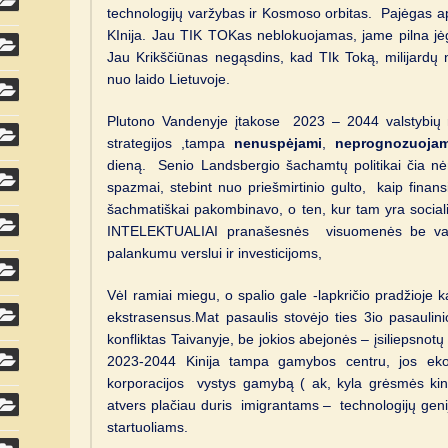
technologijų varžybas ir Kosmoso orbitas. Pajėgas ap
KInija. Jau TIK TOKas neblokuojamas, jame pilna jėg
Jau Krikščiūnas negąsdins, kad TIk Toką, milijardų n
nuo laido Lietuvoje.
Plutono Vandenyje įtakose 2023 – 2044 valstybių ra
strategijos ,tampa
nenuspėjami
,
neprognozuojam
dieną. Senio Landsbergio šachamtų politikai čia nėr
spazmai, stebint nuo priešmirtinio gulto, kaip finansi
šachmatiškai pakombinavo, o ten, kur tam yra sociali
INTELEKTUALIAI pranašesnės visuomenės be val
palankumu verslui ir investicijoms,
Vėl ramiai miegu, o spalio gale -lapkričio pradžioje k
ekstrasensus.Mat pasaulis stovėjo ties 3io pasaulini
konfliktas Taivanyje, be jokios abejonės – įsiliepsnotų
2023-2044 Kinija tampa gamybos centru, jos ekono
korporacijos vystys gamybą ( ak, kyla grėsmės kin
atvers plačiau duris imigrantams – technologijų geni
startuoliams.