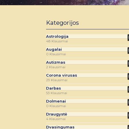
Kategorijos
Astrologija
48 Klausimai
Augalai
0 Klausimai
Autizmas
2 Klausimai
Corona virusas
29 Klausimai
Darbas
53 Klausimai
Dolmenai
0 Klausimai
Draugystė
4 Klausimai
Dvasingumas