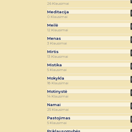
26 Klausimai
Meditacija
0 Klausimai
Meilė
12 Klausimai
Menas
3 Klausimai
Mirtis
13 Klausimai
Mistika
5 Klausimai
Mokykla
18 Klausimai
Motinystė
14 Klausimai
Namai
25 Klausimai
Pastojimas
5 Klausimai
Priklausomybės