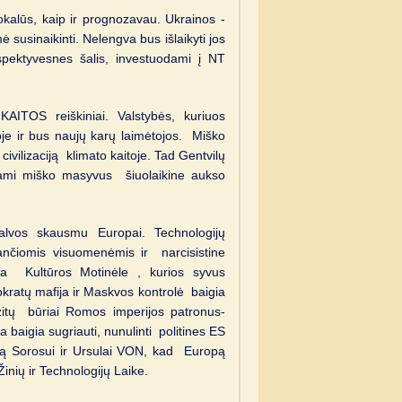
lokalūs, kaip ir prognozavau. Ukrainos -
 susinaikinti. Nelengva bus išlaikyti jos
spektyvesnes šalis, investuodami į NT
ITOS reiškiniai. Valstybės, kuriuos
doje ir bus naujų karų laimėtojos. Miško
ivilizaciją klimato kaitoje. Tad Gentvilų
sdami miško masyvus šiuolaikine aukso
vos skausmu Europai. Technologijų
tančiomis visuomenėmis ir narcisistine
usia Kultūros Motinėle , kurios syvus
okratų mafija ir Maskvos kontrolė baigia
zitų būriai Romos imperijos patronus-
 baigia sugriauti, nunulinti politines ES
inklą Sorosui ir Ursulai VON, kad Europą
inių ir Technologijų Laike.