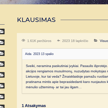
KLAUSIMAS
1.61K peržiūros
2023 18 lapkričio
Visu
Aida
2023 13 spalio
Sveiki, neramina paskutiniai įvykiai. Pasaulis išprotėjo
akcijos rengiamos musulmonų, nuzudytas mokytojas rė
Lietuvoje, kur tai veda? Žinaisklaidoje pamažu ruoši
pratinama mintis apie beprasidedanti karo nuojautos kva
mėnulio užtemimą- ar tai jau ilgam…
1
Atsakymas