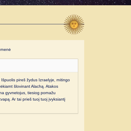
omenė
. Išpuolis pireš žydus Izraelyje, mitingo
kiamt šlovinant Alachą. Atakos
ama gyvnetojus, tiesiog pomažu
pą. Ar tai prieš tuoj tuoj įvyksiantį