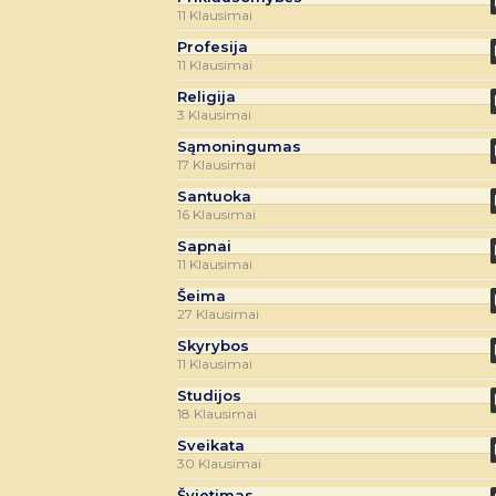
11 Klausimai
Profesija
11 Klausimai
Religija
3 Klausimai
Sąmoningumas
17 Klausimai
Santuoka
16 Klausimai
Sapnai
11 Klausimai
Šeima
27 Klausimai
Skyrybos
11 Klausimai
Studijos
18 Klausimai
Sveikata
30 Klausimai
Švietimas