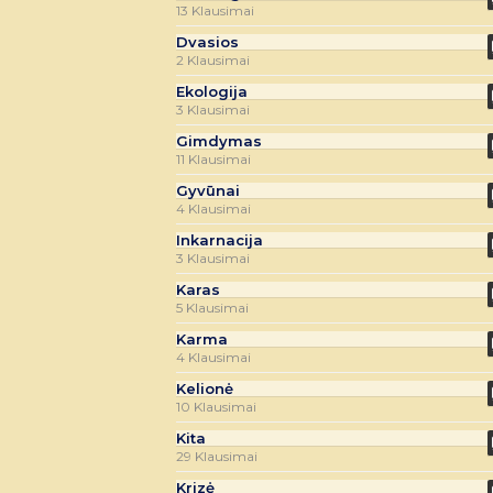
13 Klausimai
Dvasios
2 Klausimai
Ekologija
3 Klausimai
Gimdymas
11 Klausimai
Gyvūnai
4 Klausimai
Inkarnacija
3 Klausimai
Karas
5 Klausimai
Karma
4 Klausimai
Kelionė
10 Klausimai
Kita
29 Klausimai
Krizė