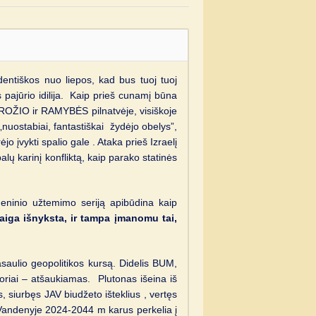
dentiškos nuo liepos, kad bus tuoj tuoj
pajūrio idilija. Kaip prieš cunamį būna
GROŽIO ir RAMYBĖS pilnatvėje, visiškoje
„nuostabiai, fantastiškai žydėjo obelys”,
 įvykti spalio gale . Ataka prieš Izraelį
alų karinį konfliktą, kaip parako statinės
eninio užtemimo seriją apibūdina kaip
aiga išnyksta, ir tampa įmanomu tai,
asaulio geopolitikos kursą. Didelis BUM,
atoriai – atšaukiamas. Plutonas išeina iš
 siurbęs JAV biudžeto išteklius , vertęs
s Vandenyje 2024-2044 m karus perkelia į