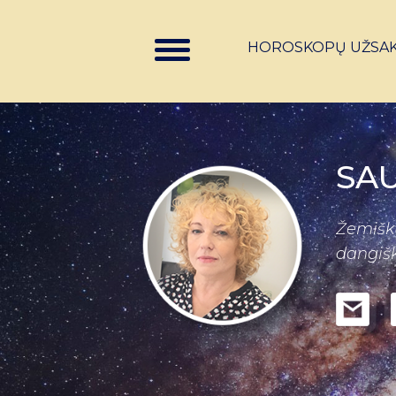
HOROSKOPŲ UŽSA
SA
Žemišku
dangišk