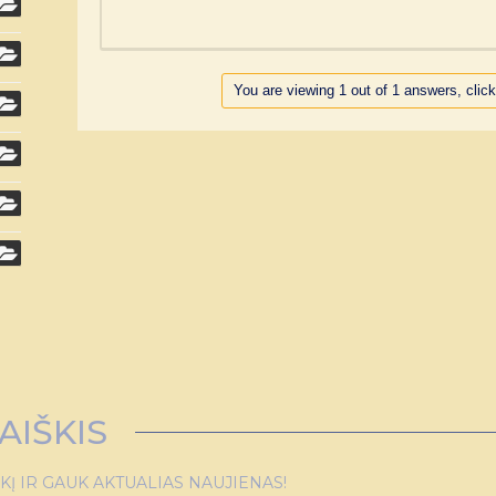
You are viewing 1 out of 1 answers, click
AIŠKIS
 IR GAUK AKTUALIAS NAUJIENAS!