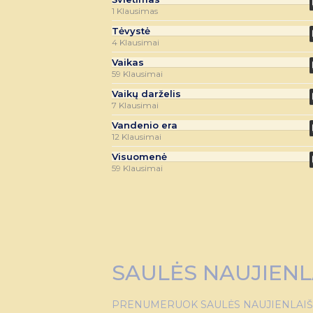
1 Klausimas
Tėvystė
4 Klausimai
Vaikas
59 Klausimai
Vaikų darželis
7 Klausimai
Vandenio era
12 Klausimai
Visuomenė
59 Klausimai
SAULĖS NAUJIENL
PRENUMERUOK SAULĖS NAUJIENLAIŠKĮ