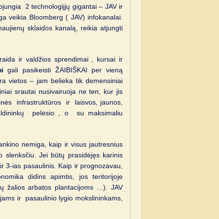
jungia 2 technologijjų gigantai – JAV ir
a veikia Bloomberg ( JAV) infokanalai.
aujienų sklaidos kanalą, reikia atjungti
ida ir valdžios sprendimai , kursai ir
i
gali pasikeisti ŽAIBIŠKAI per vieną
a vietos – jam belieka tik demensiniai
niai srautai nusivairuoja ne ten, kur jis
nės infrastruktūros ir laisvos, jaunos,
dininkų pelėsio , o su maksimaliu
ankino nemiga, kaip ir visus jautresnius
o slenksčiu. Jei būtų prasidėjęs karinis
 ir 3-ias pasaulinis. Kaip ir prognozavau,
mika didins apimtis, jos teritorijoje
ų žalios arbatos plantacijoms …). JAV
jams ir pasaulinio lygio mokslininkams,