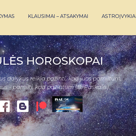
KYMAS
KLAUSIMAI – ATSAKYMAI
ASTROĮVYKIA
ULĖS HOROSKOPAI
s dalykus reikia pažinti, kad juos pamiltum,
us - pamilti, kad pažintum (B. Paskalis).