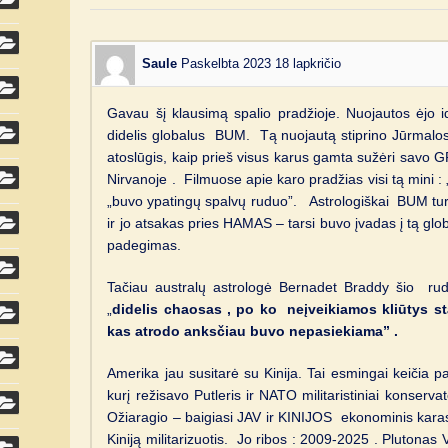
Saule
Paskelbta 2023 18 lapkričio
Gavau šį klausimą spalio pradžioje. Nuojautos ėjo i
didelis globalus BUM. Tą nuojautą stiprino Jūrmalos 
atoslūgis, kaip prieš visus karus gamta sužėri savo 
Nirvanoje . Filmuose apie karo pradžias visi tą mini : 
„buvo ypatingų spalvų ruduo”. Astrologiškai BUM turėjo
ir jo atsakas pries HAMAS – tarsi buvo įvadas į tą glob
padegimas.
Tačiau australų astrologė Bernadet Braddy šio rud
„
didelis chaosas , po ko neįveikiamos kliūtys st
kas atrodo anksčiau buvo nepasiekiama” .
Amerika jau susitarė su Kinija. Tai esmingai keičia p
kurį režisavo Putleris ir NATO militaristiniai konserv
Ožiaragio – baigiasi JAV ir KINIJOS ekonominis karas,
Kiniją militarizuotis. Jo ribos : 2009-2025 . Plutona