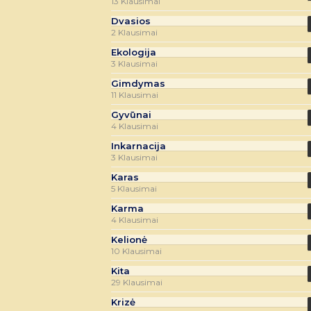
13 Klausimai
Dvasios
2 Klausimai
Ekologija
3 Klausimai
Gimdymas
11 Klausimai
Gyvūnai
4 Klausimai
Inkarnacija
3 Klausimai
Karas
5 Klausimai
Karma
4 Klausimai
Kelionė
10 Klausimai
Kita
29 Klausimai
Krizė