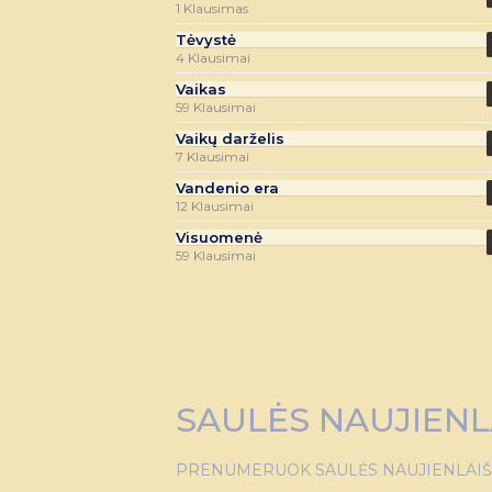
1 Klausimas
Tėvystė
4 Klausimai
Vaikas
59 Klausimai
Vaikų darželis
7 Klausimai
Vandenio era
12 Klausimai
Visuomenė
59 Klausimai
SAULĖS NAUJIENL
PRENUMERUOK SAULĖS NAUJIENLAIŠKĮ