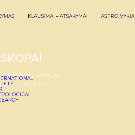
KYMAS
KLAUSIMAI – ATSAKYMAI
ASTROĮVYKIA
SKOPAI
ti, kad juos pamiltum,
ntum (B. Paskalis).