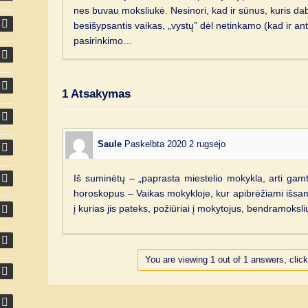
nes buvau moksliukė. Nesinori, kad ir sūnus, kuris dab
besišypsantis vaikas, „vystų” dėl netinkamo (kad ir an
pasirinkimo…
1
Atsakymas
Saule
Paskelbta 2020 2 rugsėjo
Iš suminėtų – „paprasta miestelio mokykla, arti gam
horoskopus – Vaikas mokykloje, kur apibrėžiami išsamia
į kurias jis pateks, požiūriai į mokytojus, bendramoksliu
You are viewing 1 out of 1 answers, click