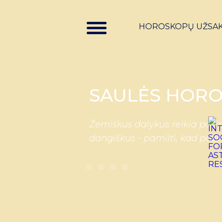
HOROSKOPŲ UŽSA
SAULĖS HORO
Žemiškus dalykus reikia pažin
dangiškus - pamilti, kad paži