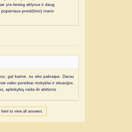
ar yra tiesiog aktyvus ir daug
t popieriaus prestižinio) mano
tos, gal kaime, su eko pakraipa. Darau
i vaiko poreikiai mokyklai ir situacijos,
s, aplinkybių raida iki abitūros.
 here to view all answers.