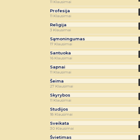
11 Klausimai
Profesija
11 Klausimai
Religija
3 Klausimai
Sąmoningumas
17 Klausimai
Santuoka
16 Klausimai
Sapnai
11 Klausimai
Šeima
27 Klausimai
Skyrybos
11 Klausimai
Studijos
18 Klausimai
Sveikata
30 Klausimai
Švietimas