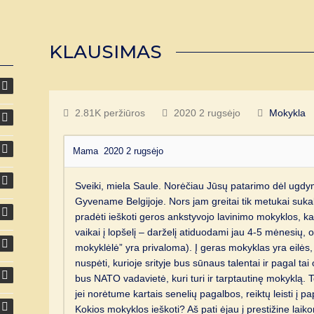
KLAUSIMAS
2.81K peržiūros
2020 2 rugsėjo
Mokykla
Mama
2020 2 rugsėjo
Sveiki, miela Saule. Norėčiau Jūsų patarimo dėl ugdy
Gyvename Belgijoje. Nors jam greitai tik metukai suka
pradėti ieškoti geros ankstyvojo lavinimo mokyklos, k
vaikai į lopšelį – darželį atiduodami jau 4-5 mėnesių,
mokyklėlė” yra privaloma). Į geras mokyklas yra eilės, 
nuspėti, kurioje srityje bus sūnaus talentai ir pagal tai 
bus NATO vadavietė, kuri turi ir tarptautinę mokyklą. T
jei norėtume kartais senelių pagalbos, reiktų leisti į p
Kokios mokyklos ieškoti? Aš pati ėjau į prestižine lai