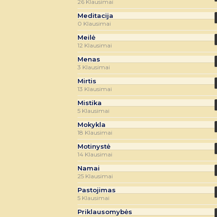
26 Klausimai
Meditacija
0 Klausimai
Meilė
12 Klausimai
Menas
3 Klausimai
Mirtis
13 Klausimai
Mistika
5 Klausimai
Mokykla
18 Klausimai
Motinystė
14 Klausimai
Namai
25 Klausimai
Pastojimas
5 Klausimai
Priklausomybės