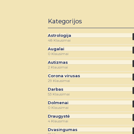
Kategorijos
Astrologija
48 Klausimai
Augalai
0 Klausimai
Autizmas
2 Klausimai
Corona virusas
29 Klausimai
Darbas
53 Klausimai
Dolmenai
0 Klausimai
Draugystė
4 Klausimai
Dvasingumas