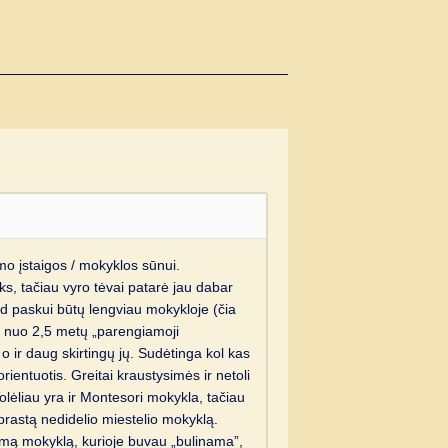
mo įstaigos / mokyklos sūnui.
ks, tačiau vyro tėvai patarė jau dabar
ad paskui būtų lengviau mokykloje (čia
 o nuo 2,5 metų „parengiamoji
o ir daug skirtingų jų. Sudėtinga kol kas
orientuotis. Greitai kraustysimės ir netoli
olėliau yra ir Montesori mokykla, tačiau
aprastą nedidelio miestelio mokyklą.
komą mokyklą, kurioje buvau „bulinama”,