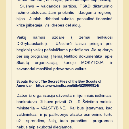
. Slušnys – valdančios partijos, TSKD diktatūrinio
režimo atstovas. Jam priešintis dauguma regionų
bijos. Juolab dirbtinai sukelta pasaulinė finansinė
krizė įsibėgėja, visi drebės dėl algų.
Vaikų namus uždarė ( žemai lenkiuosi
D.Grybauskaitei). Užsidarė laisva prieiga prie
beglobių vaikų pašalaičiams pedofilams. Jie tą darys
per šią programą. Į temą Netlfixo dokumentika apie
Skautų organizaciją, kurioje MOKYTOJAI ir
savanoriai masiškai prievartavo vaikus.
Scouts Honor: The Secret Files of the Boy Scouts of
America- https://www.imdb.com/title/tt28660814/
Dabar ši organizacija užversta milijoniniais ieškiniais,
bankrutavo. Ji buvo privati. O LR Švietimo mokslo
ministerija – VALSTYBINĖ. Kai bus įstatymas, kad
valdininkas ir jo palikuonys atsako asmeniniu turtu
už sprendimų žalą, tada panašios programos
nebus taip skubotai diegiamos.