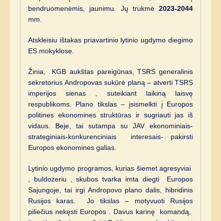
bendruomenėmis, jaunimu. Jų trukmė
2023-2044
mm.
Atskleisiu ištakas priavartinio lytinio ugdymo diegimo
ES mokyklose.
Žinia, KGB aukštas pareigūnas, TSRS generalinis
sekretorius Andropovas sukūrė planą – atverti TSRS
imperijos sienas , suteikiant laikiną laisvę
respublikoms. Plano tikslas – įsismelkti į Europos
politines ekonomines struktūras ir sugriauti jas iš
vidaus. Beje, tai sutampa su JAV ekonominiais-
strateginiais-konkurenciniais interesais- pakirsti
Europos ekonomines galias.
Lytinio ugdymo programos, kurias šiemet agresyviai
, buldozeriu , skubos tvarka imta diegti Europos
Sajungoje, tai irgi Andropovo plano dalis, hibridinis
Rusijos karas. Jo tikslas – motyvuoti Rusijos
piliečius nekęsti Europos . Davus karinę komandą,