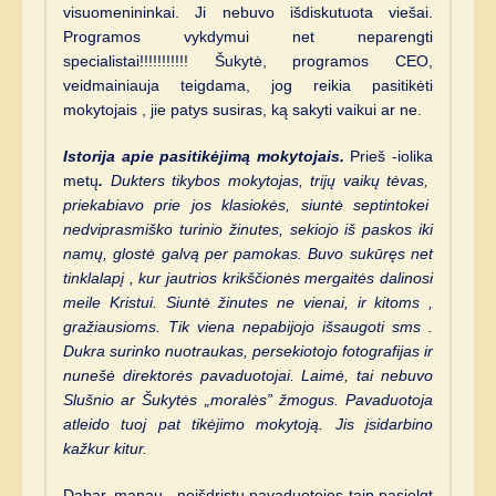
visuomenininkai. Ji nebuvo išdiskutuota viešai.
Programos vykdymui net neparengti
specialistai!!!!!!!!!!! Šukytė, programos CEO,
veidmainiauja teigdama, jog reikia pasitikėti
mokytojais , jie patys susiras, ką sakyti vaikui ar ne.
Istorija apie pasitikėjimą mokytojais.
Prieš -iolika
metų
.
Dukters tikybos mokytojas, trijų vaikų tėvas,
priekabiavo prie jos klasiokės, siuntė septintokei
nedviprasmiško turinio žinutes, sekiojo iš paskos iki
namų, glostė galvą per pamokas. Buvo sukūręs net
tinklalapį , kur jautrios krikščionės mergaitės dalinosi
meile Kristui. Siuntė žinutes ne vienai, ir kitoms ,
gražiausioms. Tik viena nepabijojo išsaugoti sms .
Dukra surinko nuotraukas, persekiotojo fotografijas ir
nunešė direktorės pavaduotojai. Laimė, tai nebuvo
Slušnio ar Šukytės „moralės” žmogus. Pavaduotoja
atleido tuoj pat tikėjimo mokytoją. Jis įsidarbino
kažkur kitur.
Dabar, manau , neišdrįstų pavaduotojos taip pasielgt