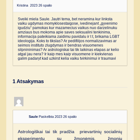
Kristina
2023 26 spalio
Sveiki miela Saule. Jautri tema, bet neramina kur linksta
vaiku ugdymas momyklosestaigose, ivedinejant „gyvenimo
igudziu“ pamokas kur mazamecius vaikus nuo darzelinuku
amziaus bus mokoma apie saves seksualini tenkinima,
informacija pateikiama zaidimu pavidalu ir t t, brikama LGBT
ideologija. Koks to tikslas? Ar pedifilijos normalizavimas ar
seimos instituto zlugdymas ir bendras visuomenes
silpnininimas? Ar astrologiskai tai tik laikinas etapas ar kelio
atgal jau nera? Ir kaip mes kaip visuomene ir kiekvienas
galim padaryt kad uzkirst kelia vaiku tvirkinimui ir traumavi
1
Atsakymas
Saule
Paskelbta 2023 26 spalio
Astrologiškai tai tik pradžia prievartinių socialinių
eksperimentų su žmonėmis, žmonių