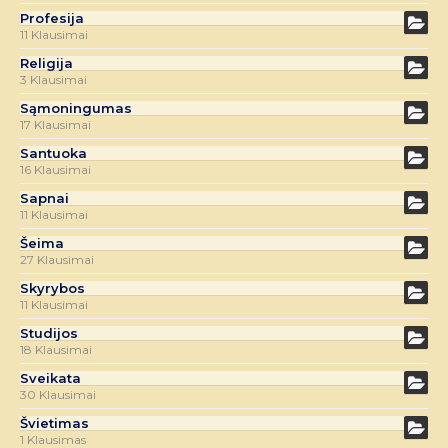
Profesija
11 Klausimai
Religija
3 Klausimai
Sąmoningumas
17 Klausimai
Santuoka
16 Klausimai
Sapnai
11 Klausimai
Šeima
27 Klausimai
Skyrybos
11 Klausimai
Studijos
18 Klausimai
Sveikata
30 Klausimai
Švietimas
1 Klausimas