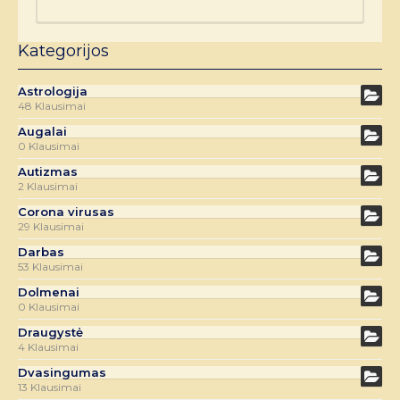
Kategorijos
Astrologija
48 Klausimai
Augalai
0 Klausimai
Autizmas
2 Klausimai
Corona virusas
29 Klausimai
Darbas
53 Klausimai
Dolmenai
0 Klausimai
Draugystė
4 Klausimai
Dvasingumas
13 Klausimai