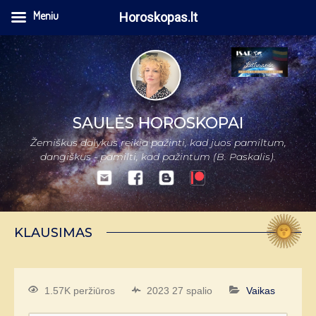
Meniu
Horoskopas.lt
SAULĖS HOROSKOPAI
Žemiškus dalykus reikia pažinti, kad juos pamiltum,
dangiškus - pamilti, kad pažintum (B. Paskalis).
KLAUSIMAS
1.57K peržiūros
2023 27 spalio
Vaikas