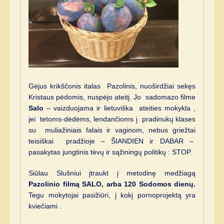
Gėjus krikščonis italas Pazolinis, nuoširdžiai sekęs
Kristaus pėdomis, nuspėjo ateitį. Jo sadomazo filme
Salo
– vaizduojama ir lietuviška ateities mokykla ,
jei tetoms-dėdėms, lendančioms į pradinukų klases
su muliažiniais falais ir vaginom, nebus griežtai
teisiškai pradžioje – ŠIANDIEN ir DABAR –
pasakytas jungtinis tėvų ir sąžiningų politikų : STOP.
Siūlau Slušniui įtraukt į metodinę medžiagą
Pazolinio filmą SALO, arba 120 Sodomos dienų.
Tegu mokytojai pasižiūri, į kokį pornoprojektą yra
kviečiami .