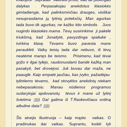
dalykas . Perpasakojau anekdotus klasiokės
gimtadienyje, kad palinksminčiau drauges, visiškai
nesuprasdama jų lytinių poteksčių. Man agurkas
tada buvo tik agurkas, ne kažko kito simbolis. Juos
nugirdo klasiokės mama .Tėvų susirinkime ji pakėlė
triukšmą, kad Jonaitytė, pavyzdinga spaliukė ,
tvirkina klasę. Tėvams buvo pavesta mane
perauklėti. Vaikų teisių tada dar nebuvo, iš tėvų
neatėmė manęs be teismo. Prisimenu, kad tėvai
grįžo ir ilgai tylėjo, raudonuodami bandė kažką man
pasakyti, bet drovėjosi. Juk buvau dar maža, ne
paauglė
. Kaip empatė jaučiau, kas įvyko, pažadėjau
tylintiems tėvams, kad stovyklos anekdotų niekam
nebepasakosiu. Manau nūdienos programos
sudarytojai apdovanotų tėvus ir mane už lytinį
švietima :)))) Gal galima iš T.Raskevičiaus ordiną
atbuline data? :))))
Š
is atvejis iliustruoja – kaip mąsto vaikas. O
pradinukas dar vaikas. Suprantu, kodėl tyli