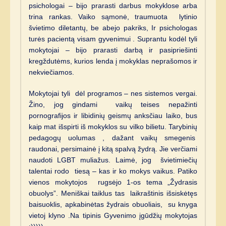
psichologai – bijo prarasti darbus mokyklose arba
trina rankas. Vaiko sąmonė, traumuota lytinio
švietimo diletantų, be abejo pakriks, Ir psichologas
turės pacientą visam gyvenimui . Suprantu kodėl tyli
mokytojai – bijo prarasti darbą ir pasipriešinti
kregždutėms, kurios lenda į mokyklas neprašomos ir
nekviečiamos.
Mokytojai tyli dėl programos – nes sistemos vergai.
Žino, jog gindami vaikų teises nepažinti
pornografijos ir libidinių geismų anksčiau laiko, bus
kaip mat išspirti iš mokyklos su vilko bilietu. Tarybinių
pedagogų uolumas , dažant vaikų smegenis
raudonai, persimainė į kitą spalvą žydrą. Jie verčiami
naudoti LGBT muliažus. Laimė, jog švietimiečių
talentai rodo tiesą – kas ir ko mokys vaikus. Patiko
vienos mokytojos rugsėjo 1-os tema „Žydrasis
obuolys”. Meniškai taiklus tas laikraštinis išsiskėtęs
baisuoklis, apkabinėtas žydrais obuoliais, su knyga
vietoj klyno .Na tipinis Gyvenimo įgūdžių mokytojas