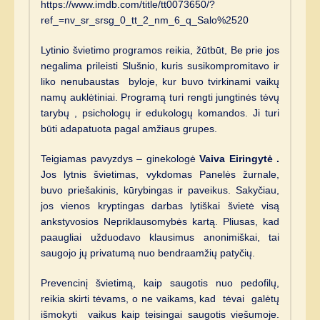
https://www.imdb.com/title/tt0073650/?
ref_=nv_sr_srsg_0_tt_2_nm_6_q_Salo%2520
Lytinio švietimo programos reikia, žūtbūt, Be prie jos
negalima prileisti Slušnio, kuris susikompromitavo ir
liko nenubaustas byloje, kur buvo tvirkinami vaikų
namų auklėtiniai. Programą turi rengti jungtinės tėvų
tarybų , psichologų ir edukologų komandos. Ji turi
būti adapatuota pagal amžiaus grupes.
Teigiamas pavyzdys – ginekologė
Vaiva Eiringytė .
Jos lytnis švietimas, vykdomas Panelės žurnale,
buvo priešakinis, kūrybingas ir paveikus. Sakyčiau,
jos vienos kryptingas darbas lytiškai švietė visą
ankstyvosios Nepriklausomybės kartą. Pliusas, kad
paaugliai užduodavo klausimus anonimiškai, tai
saugojo jų privatumą nuo bendraamžių patyčių.
Prevencinį švietimą, kaip saugotis nuo pedofilų,
reikia skirti tėvams, o ne vaikams, kad tėvai galėtų
išmokyti vaikus kaip teisingai saugotis viešumoje.