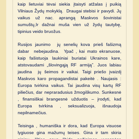
kaip lietuviai tėvai siekia įtaisyti atžalas į puikią
Vilniaus Žydų mokyklą. Draugai stebisi ir pavydi. Jų
vaikus už nac. aprangą Maskvos šovinistai
sumuštų,Ir dažnai muša vien už žydų tautybę,
tipinius veido bruožus.
Rusijos jaunimo jų senelių kova prieš fašizmą
dabar nebejaudina. Ypač , kai mato ekranuose,
kaip fašistuoja laukiniai buriatai Ukrainos kare,
atstovaudami „šlovingąją RF armiją”. Juos labiau
jaudina jų šeimos ir vaikai. Taigi priešo įvaizdį
Maskvos karo propagandistai pakeitė . Naujasis :
Europa tvirkina vaikus. Tai jaudina visų kartų RF
piliečius, dar nepraradusius žmogiškumo. Sunkesnė
, finansiškai brangesnė užduotis – įrodyti, kad
Europa tvirkina , seksualizuoja, išnaudoja
nepilnamečius.
Teisinga , humaniška ir dora, kad Europa visuose
lygiuose gina mažumų teises. Gina ir tam skiria