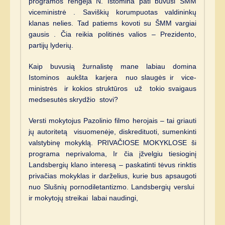
programos rengėja N. Istomina pati buvusi ŠMM
viceministrė . Saviškių korumpuotas valdininkų
klanas nelies. Tad patiems kovoti su ŠMM vargiai
gausis . Čia reikia politinės valios – Prezidento,
partijų lyderių.
Kaip buvusią žurnalistę mane labiau domina
Istominos aukšta karjera nuo slaugės ir vice-
ministrės ir kokios struktūros už tokio svaigaus
medsesutės skrydžio stovi?
Versti mokytojus Pazolinio filmo herojais – tai griauti
jų autoritetą visuomenėje, diskredituoti, sumenkinti
valstybinę mokyklą. PRIVAČIOSE MOKYKLOSE ši
programa neprivaloma, Ir čia įžvelgiu tiesioginį
Landsbergių klano interesą – paskatinti tėvus rinktis
privačias mokyklas ir darželius, kurie bus apsaugoti
nuo Slušnių pornodiletantizmo. Landsbergių verslui
ir mokytojų streikai labai naudingi,