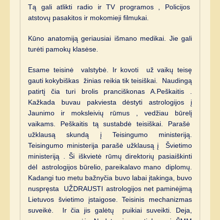
Tą gali atlikti radio ir TV programos , Policijos
atstovų pasakitos ir mokomieji filmukai.
Kūno anatomiją geriausiai išmano medikai. Jie gali
turėti pamokų klasėse.
Esame teisinė valstybė. Ir kovoti už vaikų teisę
gauti kokybiškas žinias reikia tik teisiškai. Naudingą
patirtį čia turi brolis pranciškonas A.Peškaitis .
Kažkada buvau pakviesta dėstyti astrologijos į
Jaunimo ir moksleivių rūmus , vedžiau būrelį
vaikams. Peškaitis tą sustabdė teisiškai. Parašė
užklausą skundą į Teisingumo ministeriją.
Teisingumo ministerija parašė užklausą į Švietimo
ministeriją . Ši iškvietė rūmų direktorių pasiaiškinti
dėl astrologijos būrelio, pareikalavo mano diplomų.
Kadangi tuo metu bažnyčia buvo labai įtakinga, buvo
nuspręsta UŽDRAUSTI astrologijos net paminėjimą
Lietuvos švietimo įstaigose. Teisinis mechanizmas
suveikė. Ir čia jis galėtų puikiai suveikti. Deja,