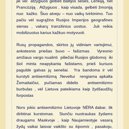
jie vėl atžygiuos gelbėti Baltijos seses, Lenkiją, net
Prancūziją . Atžygiuos , kaip visada, gelbėti žmoniją
nuo kažko. Šiuo atveju – nuo vaikų tvirkinimo. Tuo
pačiu vėl sugrąžins Rusijos Imperijos geografines
sienas , vakarų tranzitinius uostus. Juk reikia
mobilizuotus karius kažkuo motyvuoti.
Rusų propagandos, skirtos jų vidiniam vartojimui,
ankstesnis priešas buvo – fašizmas. Vyresnio
amžiaus vargo nualinti piliečiai Rusijos glūdomoj iki
šiol minta neapykanta fašistams, prieš kuriuos
paguldė galvas jų seneliai. Yra bandoma ir vėl
kurstyti antisemitizmą .Neveltui rengiama apkalta
Žemaitaičiui, pučiamas didelis antisemitizmo
burbulas , vėl Lietuva pateikiama kaip žydšaudžių
forpostas
Nors jokio antisemitizmo Lietuvoje NĖRA dabar, tik
dirbtinai kurstomas. Siunčiu nuotraukas žydams
draugams Maskvoje , kaip Naujamiestyje vasarą
žydų vaikai laisvai vaikšto su
kipomis
, pasakoju,