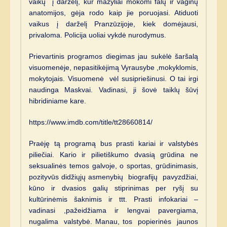
vaikų į darželį, kur mažyliai mokomi falų ir vaginų
anatomijos, gėja rodo kaip jie poruojasi. Atiduoti
vaikus į darželį Pranzūzijoje, kiek domėjausi,
privaloma. Policija uoliai vykdė nurodymus.
Prievartinis programos diegimas jau sukėlė šaršalą
visuomenėje, nepasitikėjimą Vyrausybe ,mokyklomis,
mokytojais. Visuomenė vėl susipriešinusi. O tai irgi
naudinga Maskvai. Vadinasi, ji šovė taiklų šūvį
hibridiniame kare.
https://www.imdb.com/title/tt28660814/
Praėję tą programą bus prasti kariai ir valstybės
piliečiai. Kario ir pilietiškumo dvasią grūdina ne
seksualinės temos galvoje, o sportas, grūdinimasis,
pozityvūs didžiųjų asmenybių biografijų pavyzdžiai,
kūno ir dvasios galių stiprinimas per ryšį su
kultūrinėmis šaknimis ir ttt. Prasti infokariai –
vadinasi ,pažeidžiama ir lengvai pavergiama,
nugalima valstybė. Manau, tos popierinės jaunos