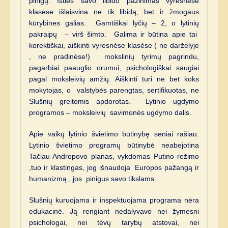
pinigų. Išties savo libido pažinimas vyresnėse
klasėse išlaisvina ne tik libidą, bet ir žmogaus
kūrybines galias. Gamtiškai lyčių – 2, o lytinių
pakraipų – virš šimto. Galima ir būtina apie tai
korektiškai, aiškinti vyresnėse klasėse ( ne darželyje
, ne pradinėse!) mokslinių tyrimų pagrindu,
pagarbiai paauglio orumui, psichologiškai saugiai
pagal moksleivių amžių. Aiškinti turi ne bet koks
mokytojas, o valstybės parengtas, sertifikuotas, ne
Slušnių greitomis apdorotas. Lytinio ugdymo
programos – moksleivių savimonės ugdymo dalis.
Apie vaikų lytinio švietimo būtinybę seniai rašiau.
Lytinio švietimo programų būtinybė neabejotina
Tačiau Andropovo planas, vykdomas Putino režimo
,tuo ir klastingas, jog išnaudoja Europos pažangą ir
humanizmą , jos pinigus savo tikslams.
Slušnių kuruojama ir inspektuojama programa nėra
edukacinė. Ją rengiant nedalyvavo nei žymesni
psichologai, nei tėvų tarybų atstovai, nei