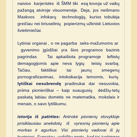
naivios karjeristės iš ŠMM tiki esą kovoja už vaikų
pažangą atviroje visuomenėje. Deja, jos neišmano
Maskvos infokarų technologijų, kurios tobulėja
greičiau nei briuselinių popierizmų užknisti Lietuvios
švietimiečiai.
Lytiniai organai , o ne pagarba seks-mažumoms ar
gyvenimo įgūdžiai yra šios programos bazinis
pagrindas. Tai apkaišiota programoje leftistų
demagogijomis apie neva lygių teisių svarbą.
Tačiau, faktiškai tai jaunų smegenų
pornografizavimas, intoksikacija temomis, kurių
lytiškai nesubrendę
pradinukai dar nesuvokia,
priima pionieriškai – kaip suaugusių dėdžių-tetų
paskatą labiau domėtis ne matematika, mokslais ir
menais, o savo lytiškumu.
istorija iš patirties:
Antrokė pionierių stovykloje
prisiklausiau anekdotų iš vyresnių pionierių apie
morkas ir agurkus. Visi pionierių vadovai iš jų
kvatojosi. Supratau vaikišku protu, kad tai juokingas