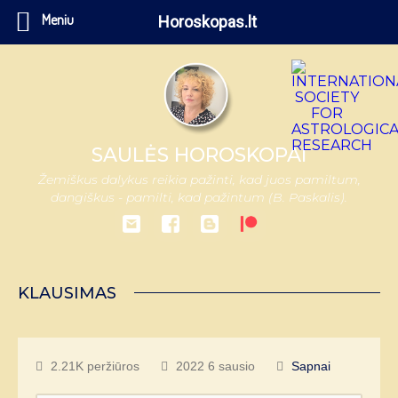
Meniu
Horoskopas.lt
SAULĖS HOROSKOPAI
Žemiškus dalykus reikia pažinti, kad juos pamiltum,
dangiškus - pamilti, kad pažintum (B. Paskalis).
KLAUSIMAS
2.21K peržiūros
2022 6 sausio
Sapnai