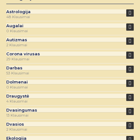
Astrologija
48 Klausimai
Augalai
0 Klausimai
Autizmas
2 Klausimai
Corona virusas
29 Klausimai
Darbas
53 Klausimai
Dolmenai
0 Klausimai
Draugystė
4 Klausimai
Dvasingumas
13 Klausimai
Dvasios
2 Klausimai
Ekologija