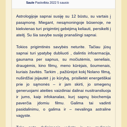
Saule
Paskelbta 2022 5 sausio
Astrologijoje sapnai susiję su 12 būstu, su vartais į
pasąmonę. Miegant, nesąmoningoje būsenoje, ne
kiekvienas turi prigimtinį gebėjimą keliauti, persikelti į
ateitį. Su šia savybe susiję pranašingi sapnai.
Tokios prigimtinės savybės neturite. Tačiau jūsų
sapnai turi ypatybę dubliuoti , dalintis infoarmacija,
gaunama per sapnus, su močiutėmis, seneliais,
draugėmis, kino filmų, meno kūrėjais, šoumenais,
kuriais žavitės. Tarkim , pažiūrėjot kokį Nolano filmą,
nuširdžiai įsijautėt į jo kūrybą, prisilietėt energetiškai
prie jo sąmonės – ir jam skirti, jo smegenų
generuojami ateities vaizdiniai dalinai nusitransliuoja
ir jums, kaip infokanalas, kurį sapnų biochemija
paverčia įdomiu filmu. Galima tai vadinti
pasidalinimu, o galima ir – nevalinga astraline
vagyste.