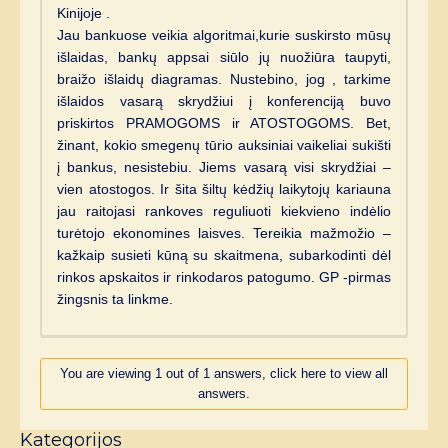
Kinijoje .
Jau bankuose veikia algoritmai,kurie suskirsto mūsų
išlaidas, bankų appsai siūlo jų nuožiūra taupyti,
braižo išlaidų diagramas. Nustebino, jog , tarkime
išlaidos vasarą skrydžiui į konferenciją buvo
priskirtos PRAMOGOMS ir ATOSTOGOMS. Bet,
žinant, kokio smegenų tūrio auksiniai vaikeliai sukišti
į bankus, nesistebiu. Jiems vasarą visi skrydžiai –
vien atostogos. Ir šita šiltų kėdžių laikytojų kariauna
jau raitojasi rankoves reguliuoti kiekvieno indėlio
turėtojo ekonomines laisves. Tereikia mažmožio –
kažkaip susieti kūną su skaitmena, subarkodinti dėl
rinkos apskaitos ir rinkodaros patogumo. GP -pirmas
žingsnis ta linkme.
You are viewing 1 out of 1 answers, click here to view all
answers.
Kategorijos