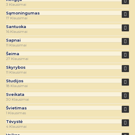
3 Klausimai
Sąmoningumas
17 Klausimai
Santuoka
16 Klausimai
Sapnai
11 Klausimai
Šeima
27 Klausimai
Skyrybos
11 Klausimai
Studijos
18 Klausimai
Sveikata
30 Klausimai
Švietimas
1 Klausimas
Tėvystė
4 Klausimai