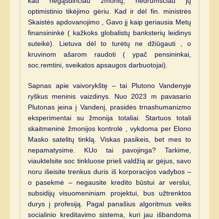
kad negąsdinčiau žmonių, nedrumsčiau jų
optimistinio tikėjimo gėriu. Kad ir dėl fin. ministrės
Skaistės apdovanojimo , Gavo jį kaip geriausia Metų
finansininkė ( kažkoks globalistų banksterių leidinys
suteikė). Lietuva dėl to turėtų ne džiūgauti , o
kruvinom ašarom raudoti ( ypač pensininkai,
soc.remtini, sveikatos apsaugos darbuotojai).
Sapnas apie vaivorykštę – tai Plutono Vandenyje
ryškus meninis vaizdinys. Nuo 2023 m pavasario
Plutonas įeina į Vandenį, prasidės trnashumanizmo
eksperimentai su žmonija totaliai. Startuos totali
skaitmeninė žmonijos kontrolė , vykdoma per Elono
Masko satelitų tinklą. Viskas pasikeis, bet mes to
nepamatysime. KUo tai pavojinga? Tarkime,
viauktelsite soc tinkluose prieš valdžią ar gėjus, savo
noru išeisite trenkus duris iš korporacijos vadybos –
o pasekmė – negausite kredito būstui ar verslui,
subsidijų visuomeniniam projektui, bus užtrenktos
durys į profesiją. Pagal panašius algoritmus veiks
socialinio kreditavimo sistema, kuri jau išbandoma