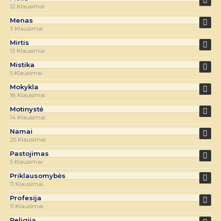
12 Klausimai
Menas
3 Klausimai
Mirtis
13 Klausimai
Mistika
5 Klausimai
Mokykla
18 Klausimai
Motinystė
14 Klausimai
Namai
25 Klausimai
Pastojimas
5 Klausimai
Priklausomybės
11 Klausimai
Profesija
11 Klausimai
Religija