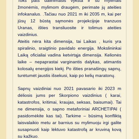
Toks pats dalinimasis vyksta ir su mylimais
žmonėmis, mylimom draugėm, perimate jų ateities
infokanalus. .Tačiau nuo 2021 m iki 2035 m, kai per
jūsų 12 būstą sąmonės projekcijoje tranzuos
Uranas, išties transliuosite ir tolimus ateities
vaizdinius.
Ateitis nėra kita dimensija, tai Laikas , kuris yra
spiralinio, sraigtinio pavidalo energija. Mokslininkai
Laiką oficialiai vadina ketvirtąja dimensija. Kelionės
laike – nepaprastai varginantis dalykas, atimantis
kolosalų energijos kiekį. Po išties pranašingų sapnų,
turėtumėt jaustis išsekusi, kaip po kelių maratonų.
Sapnų vaizdiniai nuo 2021 pavasario iki 2023 m
dėliosis jums per Skorpiono vaizdinius ( karai,
katastrofos, kritimai, kraujas, seksas, baisumai). Tai
ne dimensija, o sapno metaforiniai ARCHETIPAI (
pasidomėkite kas tai). Tarkime – būsimą konfliktą
laisvalaikio metu ar barnius su mylimuoju irgi galite
susapnuoti kaip lėktuvo katastrofą ar kruviną kovą
su kažkuo.