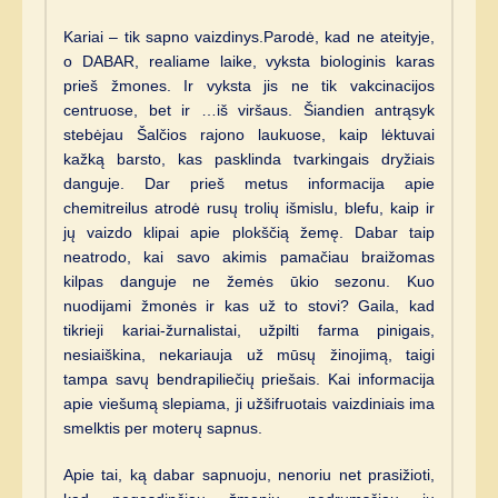
Kariai – tik sapno vaizdinys.Parodė, kad ne ateityje,
o DABAR, realiame laike, vyksta biologinis karas
prieš žmones. Ir vyksta jis ne tik vakcinacijos
centruose, bet ir …iš viršaus. Šiandien antrąsyk
stebėjau Šalčios rajono laukuose, kaip lėktuvai
kažką barsto, kas pasklinda tvarkingais dryžiais
danguje. Dar prieš metus informacija apie
chemitreilus atrodė rusų trolių išmislu, blefu, kaip ir
jų vaizdo klipai apie plokščią žemę. Dabar taip
neatrodo, kai savo akimis pamačiau braižomas
kilpas danguje ne žemės ūkio sezonu. Kuo
nuodijami žmonės ir kas už to stovi? Gaila, kad
tikrieji kariai-žurnalistai, užpilti farma pinigais,
nesiaiškina, nekariauja už mūsų žinojimą, taigi
tampa savų bendrapiliečių priešais. Kai informacija
apie viešumą slepiama, ji užšifruotais vaizdiniais ima
smelktis per moterų sapnus.
Apie tai, ką dabar sapnuoju, nenoriu net prasižioti,