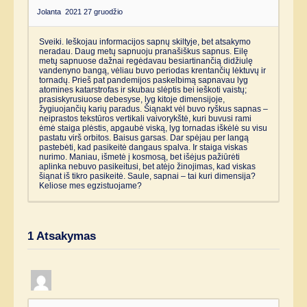
Jolanta
2021 27 gruodžio
Sveiki. Ieškojau informacijos sapnų skiltyje, bet atsakymo
neradau. Daug metų sapnuoju pranašiškus sapnus. Eilę
metų sapnuose dažnai regėdavau besiartinančią didžiulę
vandenyno bangą, vėliau buvo periodas krentančių lėktuvų ir
tornadų. Prieš pat pandemijos paskelbimą sapnavau lyg
atomines katarstrofas ir skubau slėptis bei ieškoti vaistų;
prasiskyrusiuose debesyse, lyg kitoje dimensijoje,
žygiuojančių karių paradus. Šiąnakt vėl buvo ryškus sapnas –
neiprastos tekstūros vertikali vaivorykštė, kuri buvusi rami
ėmė staiga plėstis, apgaubė viską, lyg tornadas iškėlė su visu
pastatu virš orbitos. Baisus garsas. Dar spėjau per langą
pastebėti, kad pasikeitė dangaus spalva. Ir staiga viskas
nurimo. Maniau, išmetė į kosmosą, bet išėjus pažiūrėti
aplinka nebuvo pasikeitusi, bet atėjo žinojimas, kad viskas
šiąnat iš tikro pasikeitė. Saule, sapnai – tai kuri dimensija?
Keliose mes egzistuojame?
1
Atsakymas