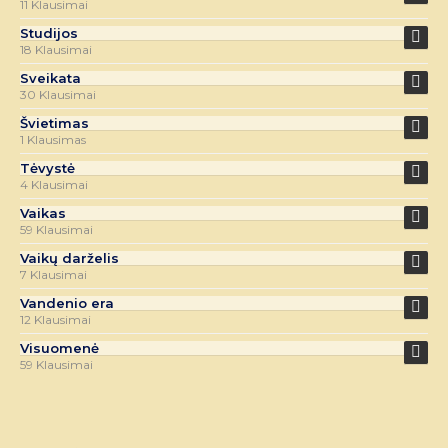
11 Klausimai
Studijos
18 Klausimai
Sveikata
30 Klausimai
Švietimas
1 Klausimas
Tėvystė
4 Klausimai
Vaikas
59 Klausimai
Vaikų darželis
7 Klausimai
Vandenio era
12 Klausimai
Visuomenė
59 Klausimai