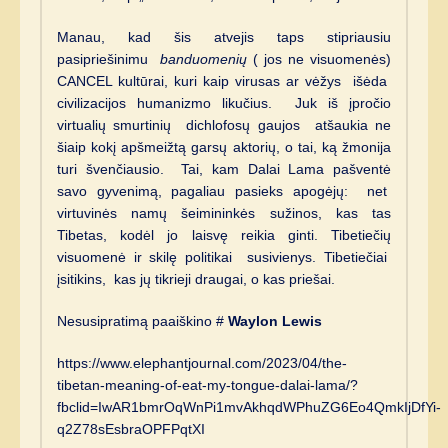
Manau, kad šis atvejis taps stipriausiu
pasipriešinimu
banduomenių
( jos ne visuomenės)
CANCEL kultūrai, kuri kaip virusas ar vėžys išėda
civilizacijos humanizmo likučius. Juk iš įpročio
virtualių smurtinių dichlofosų gaujos atšaukia ne
šiaip kokį apšmeižtą garsų aktorių, o tai, ką žmonija
turi švenčiausio. Tai, kam Dalai Lama pašventė
savo gyvenimą, pagaliau pasieks apogėjų: net
virtuvinės namų šeimininkės sužinos, kas tas
Tibetas, kodėl jo laisvę reikia ginti. Tibetiečių
visuomenė ir skilę politikai susivienys. Tibetiečiai
įsitikins, kas jų tikrieji draugai, o kas priešai.
Nesusipratimą paaiškino #
Waylon Lewis
https://www.elephantjournal.com/2023/04/the-
tibetan-meaning-of-eat-my-tongue-dalai-lama/?
fbclid=IwAR1bmrOqWnPi1mvAkhqdWPhuZG6Eo4QmkIjDfYi-
q2Z78sEsbraOPFPqtXI