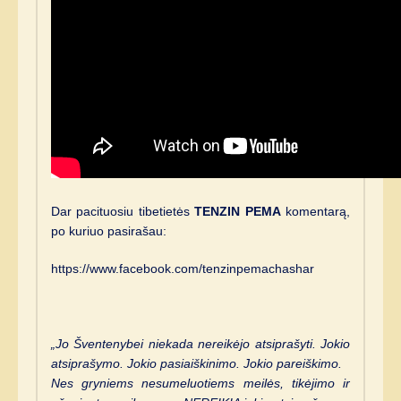
Dar pacituosiu tibetietės
TENZIN PEMA
komentarą,
po kuriuo pasirašau:
https://www.facebook.com/tenzinpemachashar
„Jo Šventenybei niekada nereikėjo atsiprašyti. Jokio
atsiprašymo. Jokio pasiaiškinimo. Jokio pareiškimo.
Nes gryniems nesumeluotiems meilės, tikėjimo ir