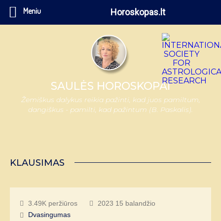
Meniu
Horoskopas.lt
SAULĖS HOROSKOPAI
Žemiškus dalykus reikia pažinti, kad juos pamiltum,
dangiškus - pamilti, kad pažintum (B. Paskalis).
KLAUSIMAS
3.49K peržiūros
2023 15 balandžio
Dvasingumas