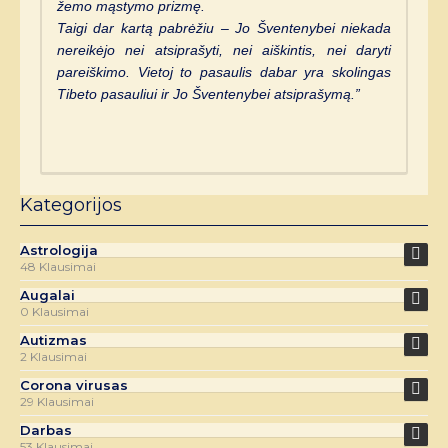
žemo mąstymo prizmę.
Taigi dar kartą pabrėžiu – Jo Šventenybei niekada
nereikėjo nei atsiprašyti, nei aiškintis, nei daryti
pareiškimo. Vietoj to pasaulis dabar yra skolingas
Tibeto pasauliui ir Jo Šventenybei atsiprašymą.”
Kategorijos
Astrologija
48 Klausimai
Augalai
0 Klausimai
Autizmas
2 Klausimai
Corona virusas
29 Klausimai
Darbas
53 Klausimai