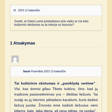
M.
2023 12 balandžio
Sveiki, ar Dalai Lama priekabiavo prie vaiko ar cia toks
kulturinis skirtumas su ta istorija su liezuviu?
1
Atsakymas
Saule
Paskelbta 2023 13 balandžio
Tai kultūrinis skirtumas ir „pasiklydę vertime”
.
Visi, kas domisi giliau Tibeto kultūra, žino, kad jų
tradicinis pasisveikinimas yra – iškištas liežuvis. Tai
susiję su jų istoriniu piktadariu karaliumi, kuris dažėsi
liežuvį juodai. Žmonės ėmė kaišioti liežuvius vieni
kitiems, kaip „laba diena, aš nesu piktas, ne juodas”.