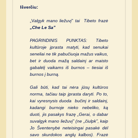
Išverčiu:
„V
algyk mano liežuvį” tai Tibeto frazė
„Che Le Sa”
PAGRINDINIS PUNKTAS: Tibeto
kultūroje įprasta matyti, kad senukai
seneliai ne tik pabučiuoja mažus vaikus,
bet ir duoda mažą saldainį ar maisto
gabalėlį vaikams iš burnos – tiesiai iš
burnos į burną.
Gali būti, kad tai nėra jūsų kultūros
norma, tačiau taip įprasta daryti. Po to,
kai vyresnysis duoda bučinį ir saldainį,
kadangi burnoje nieko nebeliko, ką
duoti, jis pasakys frazę „Gerai, o dabar
suvalgyk mano liežuvį” (ne „čiulpk”, kaip
Jo Šventenybė neteisingai pasakė dėl
savo skurdokos anglų kalbos). Frazė