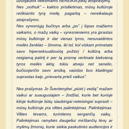
užuojautos veiksmams NEREIKIA jokių atsiprašymų.
Nes „oothuk” – kaktos prisilietimas, mūsų kultūroje
reiškiantis tyrą meilę, pagarbą – nereikalauja
atsiprašymo.
Nes vyresniųjų bučinys arba „po” į lūpas mažiems
vaikams, o mažų vaikų – vyresniesiems yra įprastas
mūsų kultūroje ir dar vienas tyros, nesuvaidintos
meilės ženklas – žinoma, iki tol, kol viskam primetate
savo hiperseksualizuotą požiūrį / kultūrą arba
neigiamą patirtį ir per tą prizmę vertinate kiekvieną
tyros meilės aktą; tokiu atveju net senelio,
bučiuojančio savo anūką, vaizdas bus klaidingai
suprastas kaip „prievarta prieš vaikus”.
Nes prašymas Jo Šventenybei „pūsti į veidą” mažam
vaikui ar suaugusiajam – žodžiai, kurie bet kurioje
kitoje kultūroje būtų siaubingai neteisingai suprasti –
mūsų kultūroje yra vilties palinkėjimas. Palinkėjimas
Vilties tėvams, turintiems sergančių vaikų.
Palinkėjimas ramybės daugeliui mirštančių tėvų ar
mylimų žmonių, kurie siekia paskutinės audiencijos ir