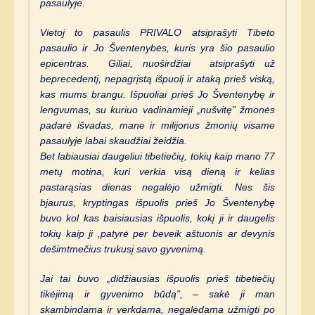
pasaulyje.
Vietoj to pasaulis PRIVALO atsiprašyti Tibeto
pasaulio ir Jo Šventenybės, kuris yra šio pasaulio
epicentras. Giliai, nuoširdžiai atsiprašyti už
beprecedentį, nepagrįstą išpuolį ir ataką prieš viską,
kas mums brangu. Išpuoliai prieš Jo Šventenybę ir
lengvumas, su kuriuo vadinamieji „nušvitę” žmonės
padarė išvadas, mane ir milijonus žmonių visame
pasaulyje labai skaudžiai žeidžia.
Bet labiausiai daugeliui tibetiečių, tokių kaip mano 77
metų motina, kuri verkia visą dieną ir kelias
pastarąsias dienas negalėjo užmigti. Nes šis
bjaurus, kryptingas išpuolis prieš Jo Šventenybę
buvo kol kas baisiausias išpuolis, kokį ji ir daugelis
tokių kaip ji ,patyrė per beveik aštuonis ar devynis
dešimtmečius trukusį savo gyvenimą.
Jai tai buvo „didžiausias išpuolis prieš tibetiečių
tikėjimą ir gyvenimo būdą”, – sakė ji man
skambindama ir verkdama, negalėdama užmigti po