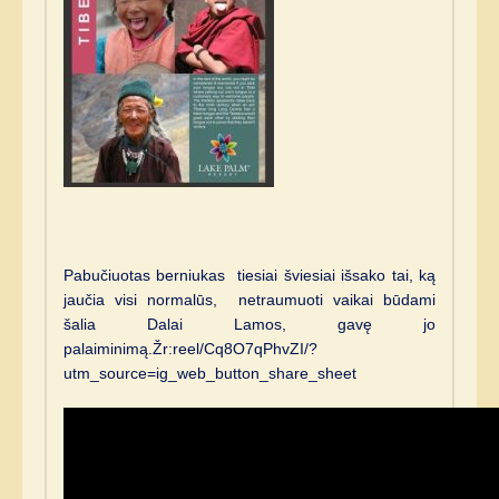
Pabučiuotas berniukas tiesiai šviesiai išsako tai, ką
jaučia visi normalūs, netraumuoti vaikai būdami
šalia Dalai Lamos, gavę jo
palaiminimą.Žr:
reel/Cq8O7qPhvZI/?
utm_source=ig_web_button_share_sheet