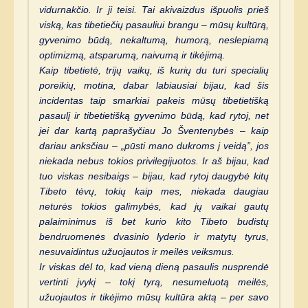
vidurnakčio. Ir ji teisi. Tai akivaizdus išpuolis prieš
viską, kas tibetiečių pasauliui brangu – mūsų kultūrą,
gyvenimo būdą, nekaltumą, humorą, neslepiamą
optimizmą, atsparumą, naivumą ir tikėjimą.
Kaip tibetietė, trijų vaikų, iš kurių du turi specialių
poreikių, motina, dabar labiausiai bijau, kad šis
incidentas taip smarkiai pakeis mūsų tibetietišką
pasaulį ir tibetietišką gyvenimo būdą, kad rytoj, net
jei dar kartą paprašyčiau Jo Šventenybės – kaip
dariau anksčiau – „pūsti mano dukroms į veidą”, jos
niekada nebus tokios privilegijuotos. Ir aš bijau, kad
tuo viskas nesibaigs – bijau, kad rytoj daugybė kitų
Tibeto tėvų, tokių kaip mes, niekada daugiau
neturės tokios galimybės, kad jų vaikai gautų
palaiminimus iš bet kurio kito Tibeto budistų
bendruomenės dvasinio lyderio ir matytų tyrus,
nesuvaidintus užuojautos ir meilės veiksmus.
Ir viskas dėl to, kad vieną dieną pasaulis nusprendė
vertinti įvykį – tokį tyrą, nesumeluotą meilės,
užuojautos ir tikėjimo mūsų kultūra aktą – per savo