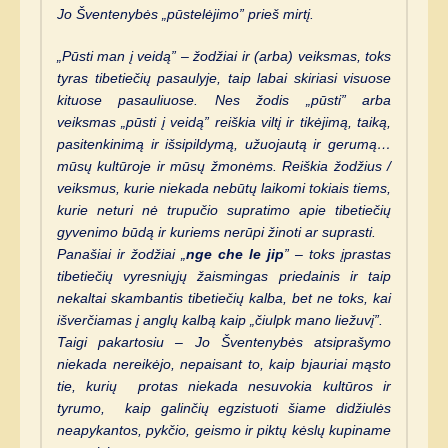
Jo Šventenybės „pūstelėjimo” prieš mirtį.
„Pūsti man į veidą” – žodžiai ir (arba) veiksmas, toks
tyras tibetiečių pasaulyje, taip labai skiriasi visuose
kituose pasauliuose. Nes žodis „pūsti” arba
veiksmas „pūsti į veidą” reiškia viltį ir tikėjimą, taiką,
pasitenkinimą ir išsipildymą, užuojautą ir gerumą…
mūsų kultūroje ir mūsų žmonėms. Reiškia žodžius /
veiksmus, kurie niekada nebūtų laikomi tokiais tiems,
kurie neturi nė trupučio supratimo apie tibetiečių
gyvenimo būdą ir kuriems nerūpi žinoti ar suprasti.
Panašiai ir žodžiai „
nge che le jip
” – toks įprastas
tibetiečių vyresniųjų žaismingas priedainis ir taip
nekaltai skambantis tibetiečių kalba, bet ne toks, kai
išverčiamas į anglų kalbą kaip „čiulpk mano liežuvį”.
Taigi pakartosiu – Jo Šventenybės atsiprašymo
niekada nereikėjo, nepaisant to, kaip bjauriai mąsto
tie, kurių protas niekada nesuvokia kultūros ir
tyrumo, kaip galinčių egzistuoti šiame didžiulės
neapykantos, pykčio, geismo ir piktų kėslų kupiname