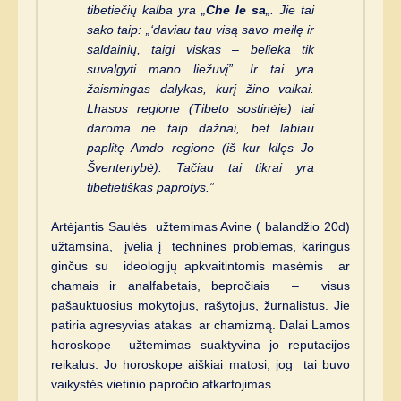
tibetiečių kalba yra „
Che le sa
„. Jie tai
sako taip: „‘daviau tau visą savo meilę ir
saldainių, taigi viskas – belieka tik
suvalgyti mano liežuvį”. Ir tai yra
žaismingas dalykas, kurį žino vaikai.
Lhasos regione (Tibeto sostinėje) tai
daroma ne taip dažnai, bet labiau
paplitę Amdo regione (iš kur kilęs Jo
Šventenybė). Tačiau tai tikrai yra
tibetietiškas paprotys.”
Artėjantis Saulės užtemimas Avine ( balandžio 20d)
užtamsina, įvelia į technines problemas, karingus
ginčus su ideologijų apkvaitintomis masėmis ar
chamais ir analfabetais, bepročiais – visus
pašauktuosius mokytojus, rašytojus, žurnalistus. Jie
patiria agresyvias atakas ar chamizmą. Dalai Lamos
horoskope užtemimas suaktyvina jo reputacijos
reikalus. Jo horoskope aiškiai matosi, jog tai buvo
vaikystės vietinio papročio atkartojimas.