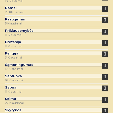
14 Klausimai
Namai
25 Klausimai
Pastojimas
5 Klausimai
Priklausomybės
11 Klausimai
Profesija
11 Klausimai
Religija
3 Klausimai
Sąmoningumas
17 Klausimai
Santuoka
16 Klausimai
Sapnai
11 Klausimai
Šeima
27 Klausimai
Skyrybos