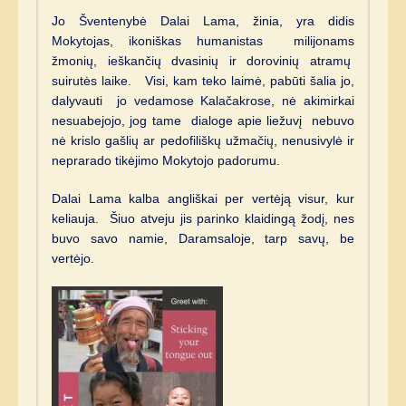
Jo Šventenybė Dalai Lama, žinia, yra didis
Mokytojas, ikoniškas humanistas milijonams
žmonių, ieškančių dvasinių ir dorovinių atramų
suirutės laike. Visi, kam teko laimė, pabūti šalia jo,
dalyvauti jo vedamose Kalačakrose, nė akimirkai
nesuabejojo, jog tame dialoge apie liežuvį nebuvo
nė krislo gašlių ar pedofiliškų užmačių, nenusivylė ir
neprarado tikėjimo Mokytojo padorumu.
Dalai Lama kalba angliškai per vertėją visur, kur
keliauja. Šiuo atveju jis parinko klaidingą žodį, nes
buvo savo namie, Daramsaloje, tarp savų, be
vertėjo.