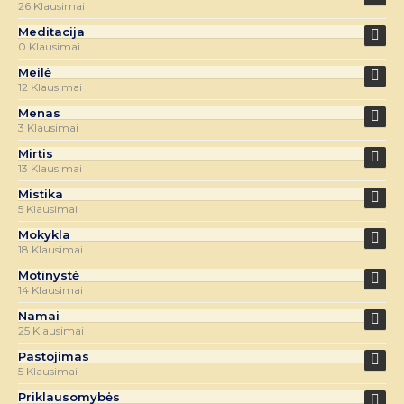
26 Klausimai
Meditacija
0 Klausimai
Meilė
12 Klausimai
Menas
3 Klausimai
Mirtis
13 Klausimai
Mistika
5 Klausimai
Mokykla
18 Klausimai
Motinystė
14 Klausimai
Namai
25 Klausimai
Pastojimas
5 Klausimai
Priklausomybės