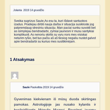
Jolanta
2019 14 gruodžio
Sveika sugrizus Saule,As esu ta, kuri išdavė santuokos
izadus. Pradejau dirbti nauja darba ir situacija susikloste jog
patyremdaug stresiniu situaciju. Man paciai sunku suvokti bet
as isimylejau bendradarbi, zymiai jaunesni ir musu santykiai
komplikuoti. As nenoriu skirtis su vyru nors mes visiskai
neturim ryšio, bet tuo pačiu aš aš tiesiog negaliu nustot galvot
apie bendradarbi su kuriuo mes susitikinėjam.
1
Atsakymas
Saule
Paskelbta 2019 14 gruodžio
Gyvenimas kiekvienam iš mūsų duoda skirtingas
pamokas. Astrologijoje jas nusako kylantis ir
besileidžiantis Mėnulio Mazgai. Pavojingi jausmų