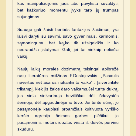
kas manipuliacijomis juos abu pavyksta suvaldyti,
bet kažkuriuo momentu įvyks tarp jų trumpas
sujungimas.
Suaugę gali žaisti beribės fantazijos žaidimus, yra
laisvi daryti su savimi, savo gyvenimais, karmomis,
sąmoningumu bet ką,ko tik užsigeidžia ir ko
nedraudžia įstatymai. Gali, jei tai niekaip neliečia
vaikų.
Naujų laikų moralės dozimetrą teisingai apibrėžė
rusų literatūros miilžinas F.Dostojevskis: „Pasaulis
nevertas net ašaros nukankinto vaiko” . Įsivertinkite
trikampį, kiek jis žalos daro vaikams.Jei turite dukrą,
jos siela sielvartauja beviltiškai dėl išdavystės
šeimoje, dėl apgaudinėjamo tėvo. Jei turite sūnų, jo
pasąmonėje kaupiasi proamžiais kultivuota vyriško
keršto agresija šeimos garbės plėšikui, jo
pasąmoninis moters idealas virsta iš deivės purvinu
skuduru.