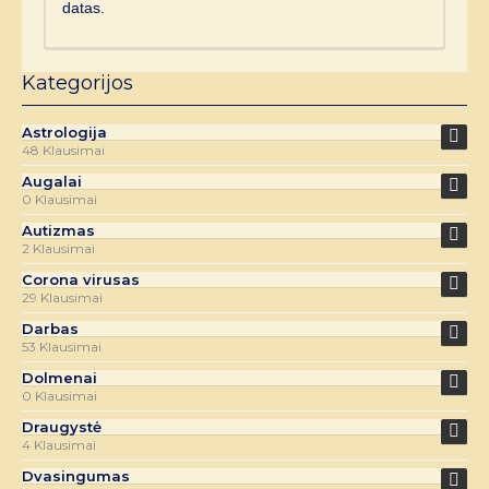
datas.
Kategorijos
Astrologija
48 Klausimai
Augalai
0 Klausimai
Autizmas
2 Klausimai
Corona virusas
29 Klausimai
Darbas
53 Klausimai
Dolmenai
0 Klausimai
Draugystė
4 Klausimai
Dvasingumas