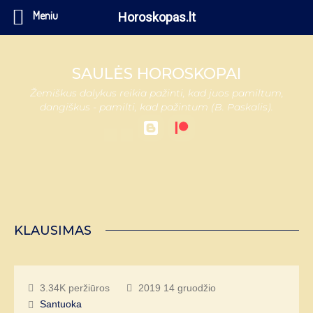
Meniu
Horoskopas.lt
SAULĖS HOROSKOPAI
Žemiškus dalykus reikia pažinti, kad juos pamiltum,
dangiškus - pamilti, kad pažintum (B. Paskalis).
KLAUSIMAS
3.34K peržiūros
2019 14 gruodžio
Santuoka