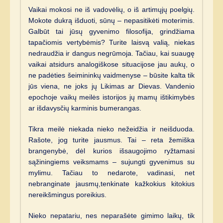
Vaikai mokosi ne iš vadovėlių, o iš artimųjų poelgių.
Mokote dukrą išduoti, sūnų – nepasitikėti moterimis.
Galbūt tai jūsų gyvenimo filosofija, grindžiama
tapačiomis vertybėmis? Turite laisvą valią, niekas
nedraudžia ir dangus negrūmoja. Tačiau, kai suaugę
vaikai atsidurs analogiškose situacijose jau aukų, o
ne padėties šeimininkų vaidmenyse – būsite kalta tik
jūs viena, ne joks jų Likimas ar Dievas. Vandenio
epochoje vaikų meilės istorijos jų mamų ištikimybės
ar išdavysčių karminis bumerangas.
Tikra meilė niekada nieko nežeidžia ir neišduoda.
Rašote, jog turite jausmus. Tai – reta žemiška
brangenybė, dėl kurios išsaugojimo ryžtamasi
sąžiningiems veiksmams – sujungti gyvenimus su
mylimu. Tačiau to nedarote, vadinasi, net
nebranginate jausmų,tenkinate kažkokius kitokius
nereikšmingus poreikius.
Nieko nepatariu, nes neparašėte gimimo laikų, tik