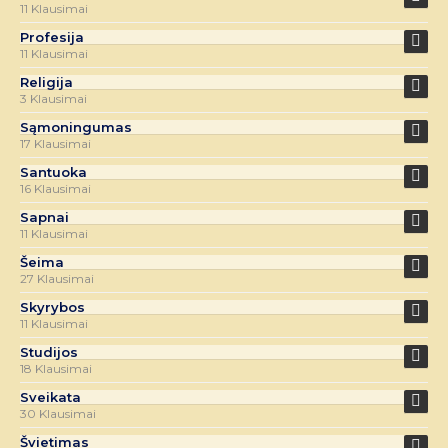
11 Klausimai
Profesija
11 Klausimai
Religija
3 Klausimai
Sąmoningumas
17 Klausimai
Santuoka
16 Klausimai
Sapnai
11 Klausimai
Šeima
27 Klausimai
Skyrybos
11 Klausimai
Studijos
18 Klausimai
Sveikata
30 Klausimai
Švietimas