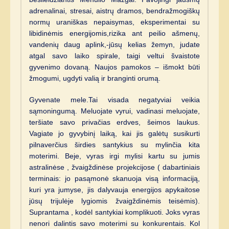
adrenalinai, stresai, aistrų dramos, bendražmogiškų
normų uraniškas nepaisymas, eksperimentai su
libidinėmis energijomis,rizika ant peilio ašmenų,
vandenių daug aplink,-jūsų kelias žemyn, judate
atgal savo laiko spirale, taigi veltui švaistote
gyvenimo dovaną. Naujos pamokos – išmokt būti
žmogumi, ugdyti valią ir branginti orumą.
Gyvenate mele.Tai visada negatyviai veikia
sąmoningumą. Meluojate vyrui, vadinasi meluojate,
teršiate savo privačias erdves, šeimos laukus.
Vagiate jo gyvybinį laiką, kai jis galėtų susikurti
pilnaverčius širdies santykius su mylinčia kita
moterimi. Beje, vyras irgi mylisi kartu su jumis
astralinėse , žvaigždinėse projekcijose ( dabartiniais
terminais: jo pasąmonė skanuoja visą informaciją,
kuri yra jumyse, jis dalyvauja energijos apykaitose
jūsų trijulėje lygiomis žvaigždinėmis teisėmis).
Suprantama , kodėl santykiai komplikuoti. Joks vyras
nenori dalintis savo moterimi su konkurentais. Kol