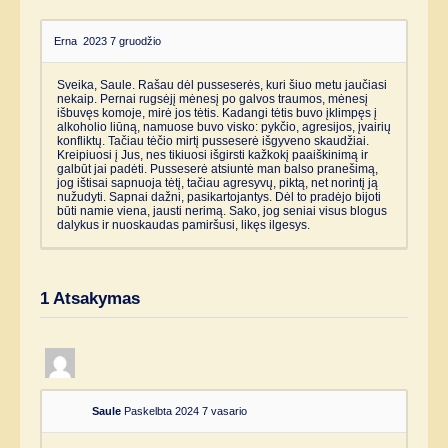
Erna
2023 7 gruodžio
Sveika, Saule. Rašau dėl pusseserės, kuri šiuo metu jaučiasi
nekaip. Pernai rugsėjį mėnesį po galvos traumos, mėnesį
išbuvęs komoje, mirė jos tėtis. Kadangi tėtis buvo įklimpęs į
alkoholio liūną, namuose buvo visko: pykčio, agresijos, įvairių
konfliktų. Tačiau tėčio mirtį pusseserė išgyveno skaudžiai.
Kreipiuosi į Jus, nes tikiuosi išgirsti kažkokį paaiškinimą ir
galbūt jai padėti. Pusseserė atsiuntė man balso pranešimą,
jog ištisai sapnuoja tėtį, tačiau agresyvų, piktą, net norintį ją
nužudyti. Sapnai dažni, pasikartojantys. Dėl to pradėjo bijoti
būti namie viena, jausti nerimą. Sako, jog seniai visus blogus
dalykus ir nuoskaudas pamiršusi, likęs ilgesys.
1
Atsakymas
Saule
Paskelbta 2024 7 vasario