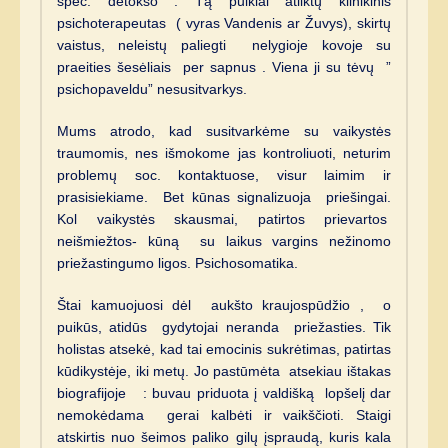
spec. detokso . Tą puikiai atliktų klinikinis
psichoterapeutas ( vyras Vandenis ar Žuvys), skirtų
vaistus, neleistų paliegti nelygioje kovoje su
praeities šesėliais per sapnus . Viena ji su tėvų ”
psichopaveldu” nesusitvarkys.
Mums atrodo, kad susitvarkėme su vaikystės
traumomis, nes išmokome jas kontroliuoti, neturim
problemų soc. kontaktuose, visur laimim ir
prasisiekiame. Bet kūnas signalizuoja priešingai.
Kol vaikystės skausmai, patirtos prievartos
neišmiežtos- kūną su laikus vargins nežinomo
priežastingumo ligos. Psichosomatika.
Štai kamuojuosi dėl aukšto kraujospūdžio , o
puikūs, atidūs gydytojai neranda priežasties. Tik
holistas atsekė, kad tai emocinis sukrėtimas, patirtas
kūdikystėje, iki metų. Jo pastūmėta atsekiau ištakas
biografijoje : buvau priduota į valdišką lopšelį dar
nemokėdama gerai kalbėti ir vaikščioti. Staigi
atskirtis nuo šeimos paliko gilų įspraudą, kuris kala