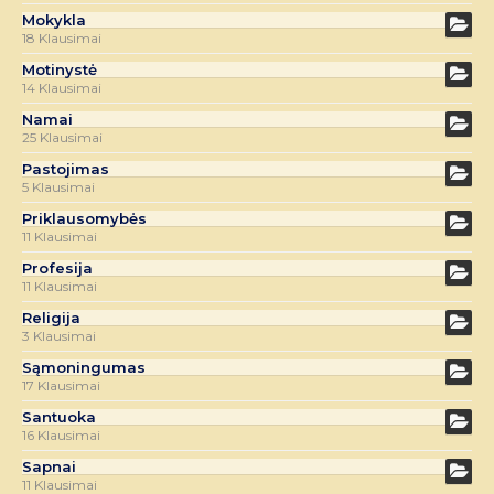
Mokykla
18 Klausimai
Motinystė
14 Klausimai
Namai
25 Klausimai
Pastojimas
5 Klausimai
Priklausomybės
11 Klausimai
Profesija
11 Klausimai
Religija
3 Klausimai
Sąmoningumas
17 Klausimai
Santuoka
16 Klausimai
Sapnai
11 Klausimai