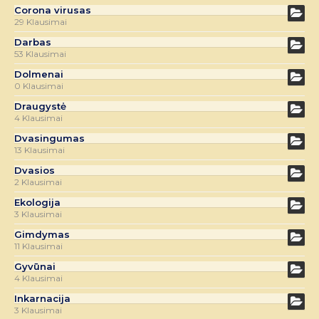
Corona virusas
29 Klausimai
Darbas
53 Klausimai
Dolmenai
0 Klausimai
Draugystė
4 Klausimai
Dvasingumas
13 Klausimai
Dvasios
2 Klausimai
Ekologija
3 Klausimai
Gimdymas
11 Klausimai
Gyvūnai
4 Klausimai
Inkarnacija
3 Klausimai