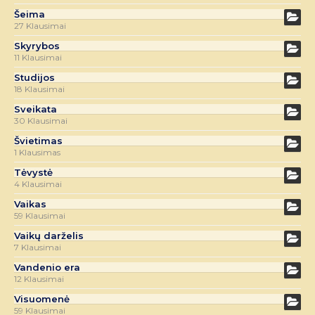
Šeima
27 Klausimai
Skyrybos
11 Klausimai
Studijos
18 Klausimai
Sveikata
30 Klausimai
Švietimas
1 Klausimas
Tėvystė
4 Klausimai
Vaikas
59 Klausimai
Vaikų darželis
7 Klausimai
Vandenio era
12 Klausimai
Visuomenė
59 Klausimai