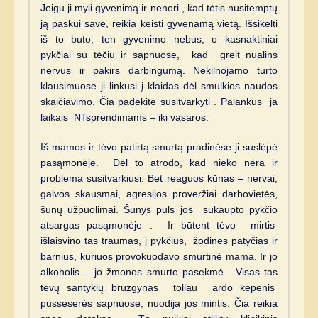
Jeigu ji myli gyvenimą ir nenori , kad tėtis nusitemptų
ją paskui save, reikia keisti gyvenamą vietą. Išsikelti
iš to buto, ten gyvenimo nebus, o kasnaktiniai
pykčiai su tėčiu ir sapnuose, kad greit nualins
nervus ir pakirs darbingumą. Nekilnojamo turto
klausimuose ji linkusi į klaidas dėl smulkios naudos
skaičiavimo. Čia padėkite susitvarkyti . Palankus ja
laikais NTsprendimams – iki vasaros.
Iš mamos ir tėvo patirtą smurtą pradinėse ji suslėpė
pasąmonėje. Dėl to atrodo, kad nieko nėra ir
problema susitvarkiusi. Bet reaguos kūnas – nervai,
galvos skausmai, agresijos proveržiai darbovietės,
šunų užpuolimai. Šunys puls jos sukaupto pykčio
atsargas pasąmonėje . Ir būtent tėvo mirtis
išlaisvino tas traumas, j pykčius, žodines patyčias ir
barnius, kuriuos provokuodavo smurtinė mama. Ir jo
alkoholis – jo žmonos smurto pasekmė. Visas tas
tėvų santykių bruzgynas toliau ardo kepenis
pusseserės sapnuose, nuodija jos mintis. Čia reikia