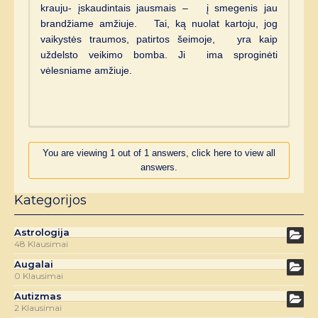
krauju- įskaudintais jausmais – į smegenis jau
brandžiame amžiuje. Tai, ką nuolat kartoju, jog
vaikystės traumos, patirtos šeimoje, yra kaip
uždelsto veikimo bomba. Ji ima sproginėti
vėlesniame amžiuje.
You are viewing 1 out of 1 answers, click here to view all
answers.
Kategorijos
Astrologija
48 Klausimai
Augalai
0 Klausimai
Autizmas
2 Klausimai