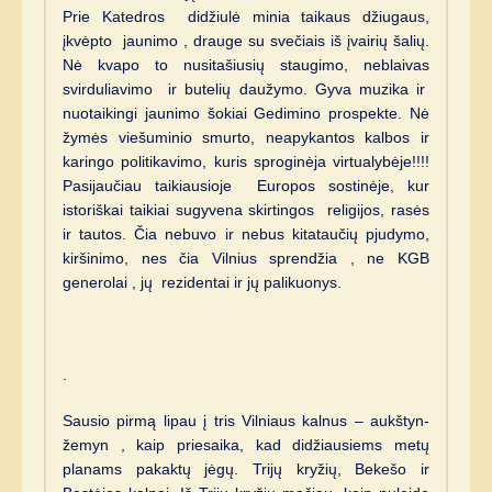
Prie Katedros didžiulė minia taikaus džiugaus,
įkvėpto jaunimo , drauge su svečiais iš įvairių šalių.
Nė kvapo to nusitašiusių staugimo, neblaivas
svirduliavimo ir butelių daužymo. Gyva muzika ir
nuotaikingi jaunimo šokiai Gedimino prospekte. Nė
žymės viešuminio smurto, neapykantos kalbos ir
karingo politikavimo, kuris sproginėja virtualybėje!!!!
Pasijaučiau taikiausioje Europos sostinėje, kur
istoriškai taikiai sugyvena skirtingos religijos, rasės
ir tautos. Čia nebuvo ir nebus kitataučių pjudymo,
kiršinimo, nes čia Vilnius sprendžia , ne KGB
generolai , jų rezidentai ir jų palikuonys.
.
Sausio pirmą lipau į tris Vilniaus kalnus – aukštyn-
žemyn , kaip priesaika, kad didžiausiems metų
planams pakaktų jėgų. Trijų kryžių, Bekešo ir