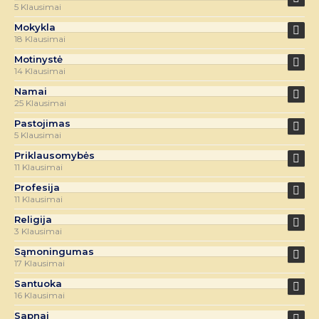
5 Klausimai
Mokykla
18 Klausimai
Motinystė
14 Klausimai
Namai
25 Klausimai
Pastojimas
5 Klausimai
Priklausomybės
11 Klausimai
Profesija
11 Klausimai
Religija
3 Klausimai
Sąmoningumas
17 Klausimai
Santuoka
16 Klausimai
Sapnai