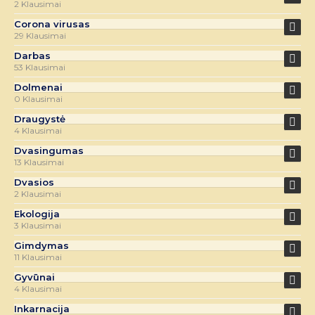
2 Klausimai
Corona virusas
29 Klausimai
Darbas
53 Klausimai
Dolmenai
0 Klausimai
Draugystė
4 Klausimai
Dvasingumas
13 Klausimai
Dvasios
2 Klausimai
Ekologija
3 Klausimai
Gimdymas
11 Klausimai
Gyvūnai
4 Klausimai
Inkarnacija