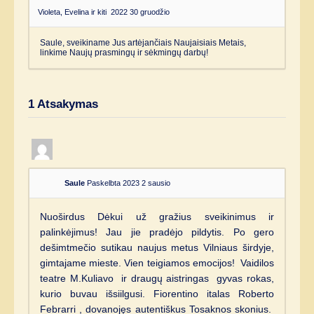
Violeta, Evelina ir kiti
2022 30 gruodžio
Saule, sveikiname Jus artėjančiais Naujaisiais Metais,
linkime Naujų prasmingų ir sėkmingų darbų!
1
Atsakymas
Saule
Paskelbta 2023 2 sausio
Nuoširdus Dėkui už gražius sveikinimus ir
palinkėjimus! Jau jie pradėjo pildytis. Po gero
dešimtmečio sutikau naujus metus Vilniaus širdyje,
gimtajame mieste. Vien teigiamos emocijos! Vaidilos
teatre M.Kuliavo ir draugų aistringas gyvas rokas,
kurio buvau išsiilgusi. Fiorentino italas Roberto
Febrarri , dovanojęs autentiškus Tosaknos skonius.