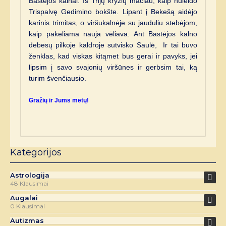
Bastėjos kalnai. Iš Trijų kryžių mačiau, kaip nuleido
Trispalvę Gedimino bokšte. Lipant į Bekešą aidėjo
karinis trimitas, o viršukalnėje su jauduliu stebėjom,
kaip pakeliama nauja vėliava. Ant Bastėjos kalno
debesų pilkoje kaldroje sutvisko Saulė, Ir tai buvo
ženklas, kad viskas kitąmet bus gerai ir pavyks, jei
lipsim į savo svajonių viršūnes ir gerbsim tai, ką
turim švenčiausio.
Gražių ir Jums metų!
Kategorijos
Astrologija
48 Klausimai
Augalai
0 Klausimai
Autizmas