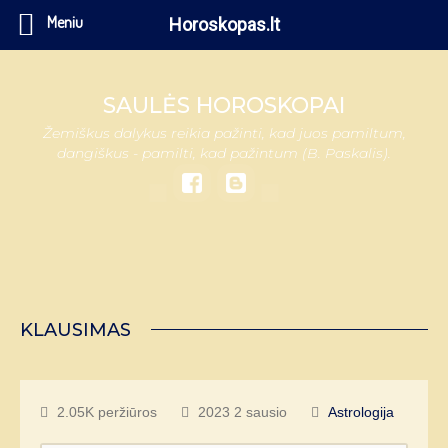
Meniu
Horoskopas.lt
SAULĖS HOROSKOPAI
Žemiškus dalykus reikia pažinti, kad juos pamiltum,
dangiškus - pamilti, kad pažintum (B. Paskalis).
KLAUSIMAS
2.05K peržiūros
2023 2 sausio
Astrologija