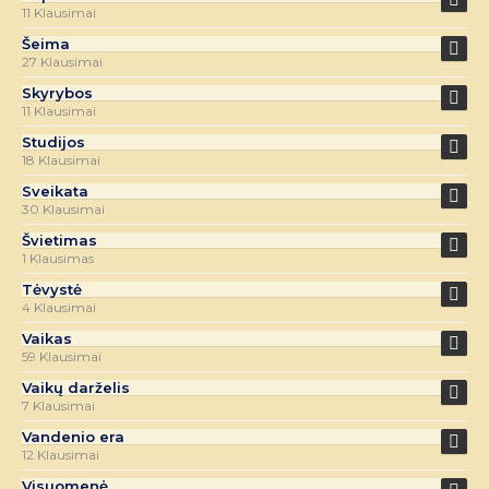
11 Klausimai
Šeima
27 Klausimai
Skyrybos
11 Klausimai
Studijos
18 Klausimai
Sveikata
30 Klausimai
Švietimas
1 Klausimas
Tėvystė
4 Klausimai
Vaikas
59 Klausimai
Vaikų darželis
7 Klausimai
Vandenio era
12 Klausimai
Visuomenė