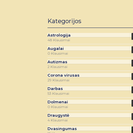
Kategorijos
Astrologija
48 Klausimai
Augalai
0 Klausimai
Autizmas
2 Klausimai
Corona virusas
29 Klausimai
Darbas
53 Klausimai
Dolmenai
0 Klausimai
Draugystė
4 Klausimai
Dvasingumas