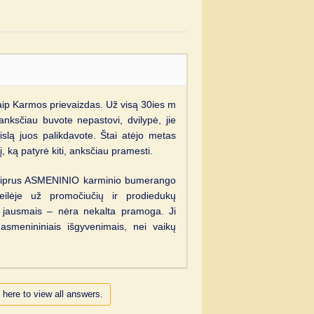
aip Karmos prievaizdas. Už visą 30ies m
anksčiau buvote nepastovi, dvilypė, jie
aislą juos palikdavote. Štai atėjo metas
į, ką patyrė kiti, anksčiau pramesti.
i stiprus ASMENINIO karminio bumerango
ilėje už promočiučių ir prodiedukų
 jausmais – nėra nekalta pramoga. Ji
asmenininiais išgyvenimais, nei vaikų
 here to view all answers.