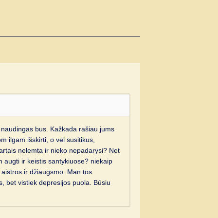
s
ms naudingas bus. Kažkada rašiau jums
 ilgam išskirti, o vėl susitikus,
kartais nelemta ir nieko nepadarysi? Net
augti ir keistis santykiuose? niekaip
 aistros ir džiaugsmo. Man tos
s, bet vistiek depresijos puola. Būsiu