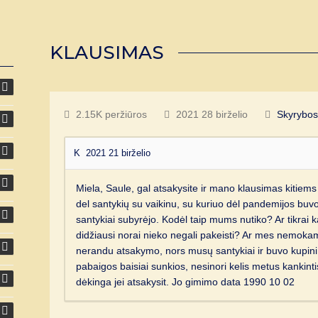
KLAUSIMAS
2.15K peržiūros
2021 28 birželio
Skyrybo
K
2021 21 birželio
Miela, Saule, gal atsakysite ir mano klausimas kitie
del santykių su vaikinu, su kuriuo dėl pandemijos buvom
santykiai subyrėjo. Kodėl taip mums nutiko? Ar tikrai 
didžiausi norai nieko negali pakeisti? Ar mes nemokam 
nerandu atsakymo, nors musų santykiai ir buvo kupini
pabaigos baisiai sunkios, nesinori kelis metus kankinti
dėkinga jei atsakysit. Jo gimimo data 1990 10 02