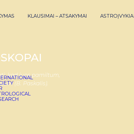
KYMAS
KLAUSIMAI – ATSAKYMAI
ASTROĮVYKIA
SKOPAI
ti, kad juos pamiltum,
ntum (B. Paskalis).