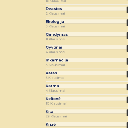
13 Klausimai
Dvasios
2 Klausimai
Ekologija
3 Klausimai
Gimdymas
11 Klausimai
Gyvūnai
4 Klausimai
Inkarnacija
3 Klausimai
Karas
5 Klausimai
Karma
4 Klausimai
Kelionė
10 Klausimai
Kita
29 Klausimai
Krizė