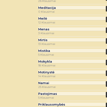
26 Klausimai
Meditacija
0 Klausimai
Meilė
12 Klausimai
Menas
3 Klausimai
Mirtis
13 Klausimai
Mistika
5 Klausimai
Mokykla
18 Klausimai
Motinystė
14 Klausimai
Namai
25 Klausimai
Pastojimas
5 Klausimai
Priklausomybės