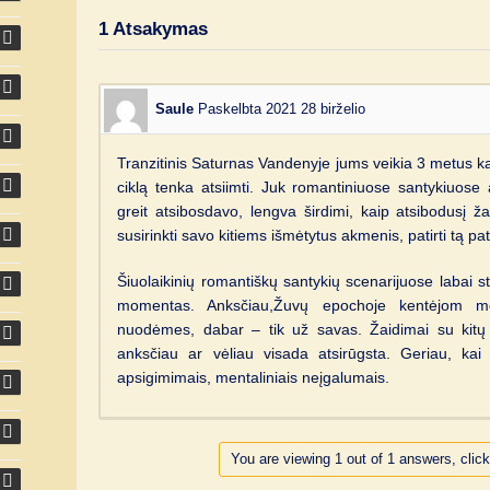
1
Atsakymas
Saule
Paskelbta 2021 28 birželio
Tranzitinis Saturnas Vandenyje jums veikia 3 metus k
ciklą tenka atsiimti. Juk romantiniuose santykiuose 
greit atsibosdavo, lengva širdimi, kaip atsibodusį ž
susirinkti savo kitiems išmėtytus akmenis, patirti tą pat
Šiuolaikinių romantiškų santykių scenarijuose laba
momentas. Anksčiau,Žuvų epochoje kentėjom me
nuodėmes, dabar – tik už savas. Žaidimai su kitų
anksčiau ar vėliau visada atsirūgsta. Geriau, kai 
apsigimimais, mentaliniais neįgalumais.
You are viewing 1 out of 1 answers, click