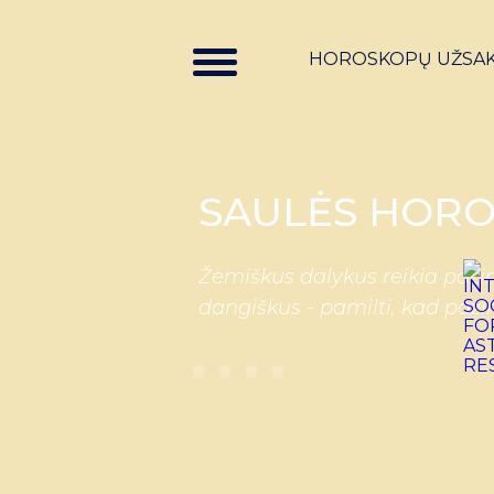
HOROSKOPŲ UŽSA
SAULĖS HORO
Žemiškus dalykus reikia pažin
dangiškus - pamilti, kad paži