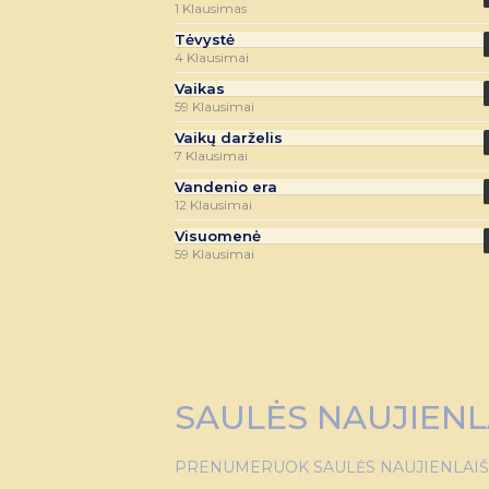
1 Klausimas
Tėvystė
4 Klausimai
Vaikas
59 Klausimai
Vaikų darželis
7 Klausimai
Vandenio era
12 Klausimai
Visuomenė
59 Klausimai
SAULĖS NAUJIENL
PRENUMERUOK SAULĖS NAUJIENLAIŠKĮ