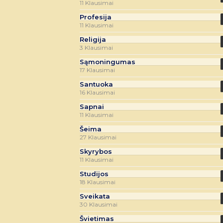
11 Klausimai
Profesija
11 Klausimai
Religija
3 Klausimai
Sąmoningumas
17 Klausimai
Santuoka
16 Klausimai
Sapnai
11 Klausimai
Šeima
27 Klausimai
Skyrybos
11 Klausimai
Studijos
18 Klausimai
Sveikata
30 Klausimai
Švietimas