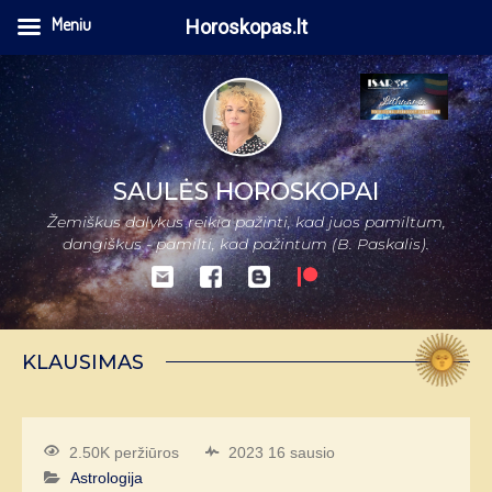
Meniu
Horoskopas.lt
SAULĖS HOROSKOPAI
Žemiškus dalykus reikia pažinti, kad juos pamiltum,
dangiškus - pamilti, kad pažintum (B. Paskalis).
KLAUSIMAS
2.50K peržiūros
2023 16 sausio
Astrologija