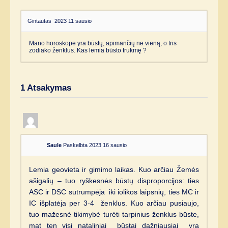
Gintautas
2023 11 sausio
Mano horoskope yra būstų, apimančių ne vieną, o tris
zodiako ženklus. Kas lemia būsto trukmę ?
1
Atsakymas
Saule
Paskelbta 2023 16 sausio
Lemia geovieta ir gimimo laikas. Kuo arčiau Žemės
ašigalių – tuo ryškesnės būstų disproporcijos: ties
ASC ir DSC sutrumpėja iki iolikos laipsnių, ties MC ir
IC išplatėja per 3-4 ženklus. Kuo arčiau pusiaujo,
tuo mažesnė tikimybė turėti tarpinius ženklus būste,
mat ten visi nataliniai būstai dažniausiai yra