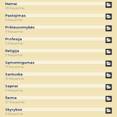
Namai
25 Klausimai
Pastojimas
5 Klausimai
Priklausomybės
11 Klausimai
Profesija
11 Klausimai
Religija
3 Klausimai
Sąmoningumas
17 Klausimai
Santuoka
16 Klausimai
Sapnai
11 Klausimai
Šeima
27 Klausimai
Skyrybos
11 Klausimai