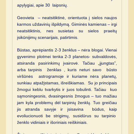
apylygiai, apie 30 laipsnių.
Geovieta – neatsitiktinė, orientuota į sielos naujos
karmos uždavinių išpildymą. Giminės kamienas – irgi
neatsitiktinis, nes susietas su sielos praeitų
įsikūnijimų scenarijais, patirtimis.
Būstas, aprėpiantis 2-3 ženklus – nėra blogai. Vienai
gyvenimo plotmei tenka 2-3 planetos- subvaldovės,
atsiranda pasirinkimų įvairovė. Tačiau „įjungtas”,
arba tarpinis ženklas , kuris neturi savo būsto
viršūnės astrogramoje ir kuriame nėra planetų,
sunkiau atpažįstamas, išreiškiamas. Su jo principais
žmogui keblu tvarkytis ir juos tobulinti. Tačiau kuo
sąmoningesnis, dvasingesnis žmogus – tuo mažiau
jam kyla problemų dėl tarpinių ženklų. Tuo greičiau
jis atranda savyje ir įsisavina būdus, kaip
evoliucionuoti be strigimų, susidūrus su tarpinio
ženklo vidiniais ir išoriniais reiškiniais.