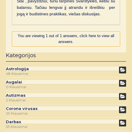
Štai , pavyzdžiui, turiu tarpines Svarstykles, keblu su
balansu. Tačiau lengvai jį atrandu ir išreiškiu per
jogą ir budistines praktikas, viešas diskusijas.
You are viewing 1 out of 1 answers, click here to view all
answers.
Kategorijos
Astrologija
48 Klausimai
Augalai
0 Klausimai
Autizmas
2 Klausimai
Corona virusas
29 Klausimai
Darbas
53 Klausimai