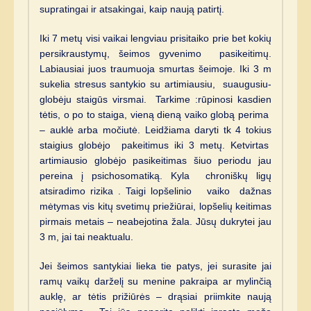
supratingai ir atsakingai, kaip naują patirtį.
Iki 7 metų visi vaikai lengviau prisitaiko prie bet kokių
persikraustymų, šeimos gyvenimo pasikeitimų.
Labiausiai juos traumuoja smurtas šeimoje. Iki 3 m
sukelia stresus santykio su artimiausiu, suaugusiu-
globėju staigūs virsmai. Tarkime :rūpinosi kasdien
tėtis, o po to staiga, vieną dieną vaiko globą perima
– auklė arba močiutė. Leidžiama daryti tk 4 tokius
staigius globėjo pakeitimus iki 3 metų. Ketvirtas
artimiausio globėjo pasikeitimas šiuo periodu jau
pereina į psichosomatiką. Kyla chroniškų ligų
atsiradimo rizika . Taigi lopšelinio vaiko dažnas
mėtymas vis kitų svetimų priežiūrai, lopšelių keitimas
pirmais metais – neabejotina žala. Jūsų dukrytei jau
3 m, jai tai neaktualu.
Jei šeimos santykiai lieka tie patys, jei surasite jai
ramų vaikų darželį su menine pakraipa ar mylinčią
auklę, ar tėtis prižiūrės – drąsiai priimkite naują