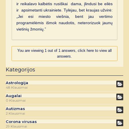
ir reikalavo kalbėtis rusiškai dama, įlindusi be eilės
ir apsimetanti ukrainiete. Tylėjau, bet kraujas užvirė:
„Jei esi miesto viešnia, bent jau vertimo
programėlėmis išmok naudotis, neterorizuok jaunų
vietinių žmonių.”
You are viewing 1 out of 1 answers, click here to view all
answers.
Kategorijos
Astrologija
48 Klausimai
Augalai
0 Klausimai
Autizmas
2 Klausimai
Corona virusas
29 Klausimai