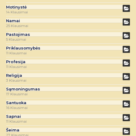
Motinystė
14 Klausimai
Namai
25 Klausimai
Pastojimas
5 Klausimai
Priklausomybės
11 Klausimai
Profesija
11 Klausimai
Religija
3 Klausimai
Sąmoningumas
17 Klausimai
Santuoka
16 Klausimai
Sapnai
11 Klausimai
Šeima
27 Klausimai