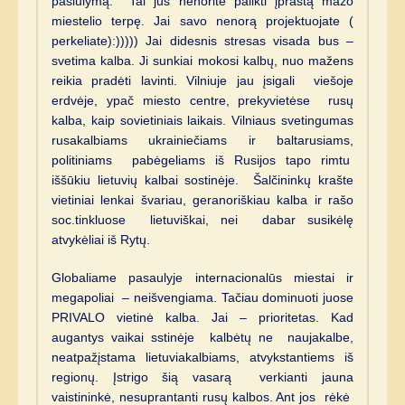
pasiūlymą. Tai jūs nenorite palikti įprastą mažo
miestelio terpę. Jai savo nenorą projektuojate (
perkeliate):))))) Jai didesnis stresas visada bus –
svetima kalba. Ji sunkiai mokosi kalbų, nuo mažens
reikia pradėti lavinti. Vilniuje jau įsigali viešoje
erdvėje, ypač miesto centre, prekyvietėse rusų
kalba, kaip sovietiniais laikais. Vilniaus svetingumas
rusakalbiams ukrainiečiams ir baltarusiams,
politiniams pabėgeliams iš Rusijos tapo rimtu
iššūkiu lietuvių kalbai sostinėje. Šalčininkų krašte
vietiniai lenkai švariau, geranoriškiau kalba ir rašo
soc.tinkluose lietuviškai, nei dabar susikėlę
atvykėliai iš Rytų.
Globaliame pasaulyje internacionalūs miestai ir
megapoliai – neišvengiama. Tačiau dominuoti juose
PRIVALO vietinė kalba. Jai – prioritetas. Kad
augantys vaikai sstinėje kalbėtų ne naujakalbe,
neatpažįstama lietuviakalbiams, atvykstantiems iš
regionų. Įstrigo šią vasarą verkianti jauna
vaistininkė, nesuprantanti rusų kalbos. Ant jos rėkė