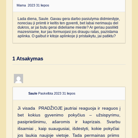
Mama
2023 31 liepos
Lada diena, Saule. Gavau gera darbo pasiulyma didmiestyje,
noreciau ji priimti ir keltis ten gyventi, bet labai nerimauju del
dukros, ar jai butu gerai dideliame mieste? Ar geriau pasilikti
mazesniame, kur jau formuojasi jos draugu ratas, pazistama
aplinka. O galbut ir kitoje aplinkoje ji pristaikytu, jai patiktu?
1
Atsakymas
Saule
Paskelbta 2023 31 liepos
Ji visada PRADŽIOJE jautriai reaguoja ir reaguos į
bet kokius gyvenimo pokyčius – užsispyrimu,
pasipriešinimu, ašaromis ir kaprizais. Svarbu
išsamiai , kaip suaugusiai, išdėstyti, kokie pokyčiai
jos laukia naujoje vietoje. Tada permainas priims