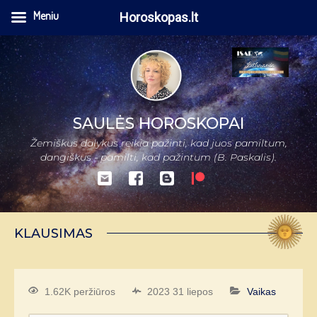
Meniu
Horoskopas.lt
SAULĖS HOROSKOPAI
Žemiškus dalykus reikia pažinti, kad juos pamiltum,
dangiškus - pamilti, kad pažintum (B. Paskalis).
KLAUSIMAS
1.62K peržiūros
2023 31 liepos
Vaikas