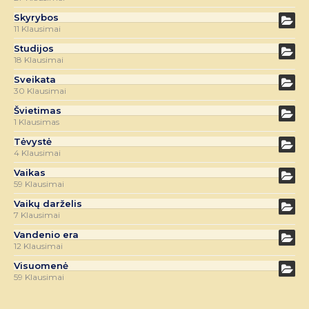
Skyrybos
11 Klausimai
Studijos
18 Klausimai
Sveikata
30 Klausimai
Švietimas
1 Klausimas
Tėvystė
4 Klausimai
Vaikas
59 Klausimai
Vaikų darželis
7 Klausimai
Vandenio era
12 Klausimai
Visuomenė
59 Klausimai