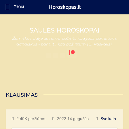
Meniu
Horoskopas.lt
SAULĖS HOROSKOPAI
Žemiškus dalykus reikia pažinti, kad juos pamiltum,
dangiškus - pamilti, kad pažintum (B. Paskalis).
KLAUSIMAS
2.40K peržiūros
2022 14 gegužės
Sveikata