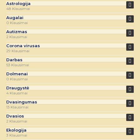
Astrologija
48 Klausimai
Augalai
0 Klausimai
Autizmas
2 Klausimai
Corona virusas
29 Klausimai
Darbas
53 Klausimai
Dolmenai
0 Klausimai
Draugystė
4 Klausimai
Dvasingumas
13 Klausimai
Dvasios
2 Klausimai
Ekologija
3 Klausimai