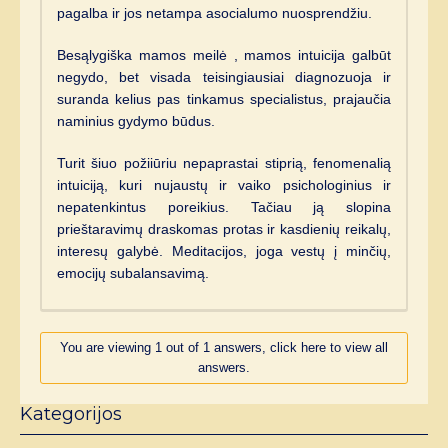
pagalba ir jos netampa asocialumo nuosprendžiu.
Besąlygiška mamos meilė , mamos intuicija galbūt
negydo, bet visada teisingiausiai diagnozuoja ir
suranda kelius pas tinkamus specialistus, prajaučia
naminius gydymo būdus.
Turit šiuo požiiūriu nepaprastai stiprią, fenomenalią
intuiciją, kuri nujaustų ir vaiko psichologinius ir
nepatenkintus poreikius. Tačiau ją slopina
prieštaravimų draskomas protas ir kasdienių reikalų,
interesų galybė. Meditacijos, joga vestų į minčių,
emocijų subalansavimą.
You are viewing 1 out of 1 answers, click here to view all
answers.
Kategorijos