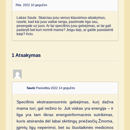
Rita
2022 10 gegužės
Labas Saule. Skaiciau jusu senus klausimus-atsakymus,
rasete, kad kai jusu vaikai serga, pasiimate liga sau,
pesergate uz juos. Ar tai specifinis jusu gebejimas, ar tai gali
padaryti bet kuri norinti mama? Jeigu taip, ar galite pasidalinti
kaip? Aciu.
1
Atsakymas
Saule
Paskelbta 2022 14 gegužės
Specifinis ekstrasensorinis gebėjimas, kurį dažna
mama turi, gal nežino to. Juk viskas yra energija – ir
liga yra tam tikras energoinformacinis sutrikimas,
kuris atsiranda dėl labai skirtingų priežasčių.Žinoma,
įgimtų ligų neperimsi, bet su šiuolaikinės medicinos