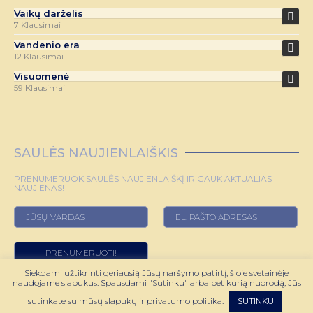
Vaikų darželis
7 Klausimai
Vandenio era
12 Klausimai
Visuomenė
59 Klausimai
SAULĖS NAUJIENLAIŠKIS
PRENUMERUOK SAULĖS NAUJIENLAIŠKĮ IR GAUK AKTUALIAS
NAUJIENAS!
Siekdami užtikrinti geriausią Jūsų naršymo patirtį, šioje svetainėje
naudojame slapukus. Spausdami "Sutinku" arba bet kurią nuorodą, Jūs
© 2022 HOROSKOPAS.LT VISOS TEISĖS SAUGOMOS
sutinkate su mūsų slapukų ir privatumo politika.
SUTINKU
SPRENDIMAS:
WEBMODE.LT