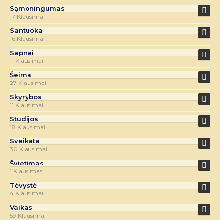
Sąmoningumas
17 Klausimai
Santuoka
16 Klausimai
Sapnai
11 Klausimai
Šeima
27 Klausimai
Skyrybos
11 Klausimai
Studijos
18 Klausimai
Sveikata
30 Klausimai
Švietimas
1 Klausimas
Tėvystė
4 Klausimai
Vaikas
59 Klausimai