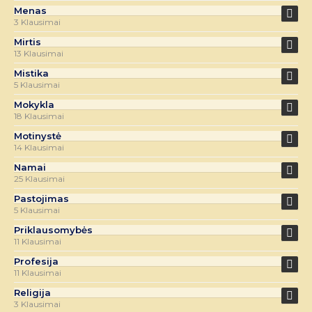
Menas
3 Klausimai
Mirtis
13 Klausimai
Mistika
5 Klausimai
Mokykla
18 Klausimai
Motinystė
14 Klausimai
Namai
25 Klausimai
Pastojimas
5 Klausimai
Priklausomybės
11 Klausimai
Profesija
11 Klausimai
Religija
3 Klausimai