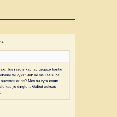
nė
inusiu. Jus rasote kad jau geguze banku
lobaliai tai vyks? Juk ne visu saliu ne
jie nuvertes ar ne? Mes su vyru esam
etu kad jie dingtu… Galbut auksas
iu