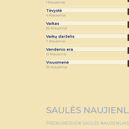
1 Klausimas
Tėvystė
4 Klausimai
Vaikas
59 Klausimai
Vaikų darželis
7 Klausimai
Vandenio era
12 Klausimai
Visuomenė
59 Klausimai
SAULĖS NAUJIENL
PRENUMERUOK SAULĖS NAUJIENLAIŠKĮ