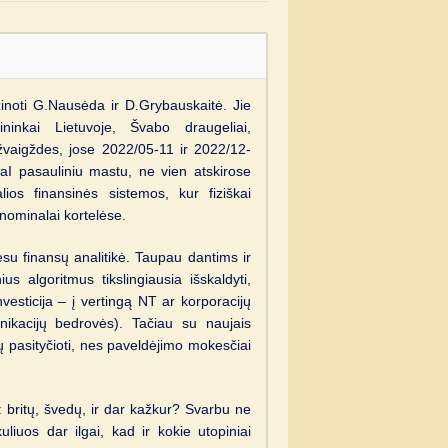
 žinoti G.Nausėda ir D.Grybauskaitė. Jie
ininkai Lietuvoje, Švabo draugeliai,
vaigždes, jose 2022/05-11 ir 2022/12-
taI pasauliniu mastu, ne vien atskirose
ios finansinės sistemos, kur fiziškai
 nominalai kortelėse.
esu finansų analitikė. Taupau dantims ir
s algoritmus tikslingiausia išskaldyti,
nvesticija – į vertingą NT ar korporacijų
nikacijų bedrovės). Tačiau su naujais
ų pasityčioti, nes paveldėjimo mokesčiai
 : britų, švedų, ir dar kažkur? Svarbu ne
liuos dar ilgai, kad ir kokie utopiniai