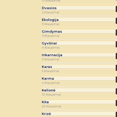
13 Klausimai
Dvasios
2 Klausimai
Ekologija
3 Klausimai
Gimdymas
11 Klausimai
Gyvūnai
4 Klausimai
Inkarnacija
3 Klausimai
Karas
5 Klausimai
Karma
4 Klausimai
Kelionė
10 Klausimai
Kita
29 Klausimai
Krizė