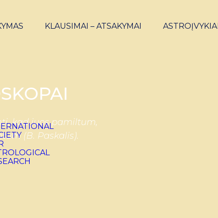
KYMAS
KLAUSIMAI – ATSAKYMAI
ASTROĮVYKIA
SKOPAI
ti, kad juos pamiltum,
ntum (B. Paskalis).