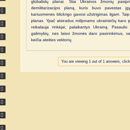
globalistų planai. Štai Ukrainos žmonių pasipri
demilitarizacijos planą, kuris buvo pavestas įgy
kariuomenės blickrigo gavosi užstrigimas ilgam. Taip 
planas. Ypač atsiradus milijonams ukrainiečių karo 
reikalauja rinkėjai, palaikantys Ukrainą. Pasaulio
galimybių, nes laisvi žmonės daro pasirinkimus, v
keičia ateities vektorių.
You are viewing 1 out of 1 answers, click