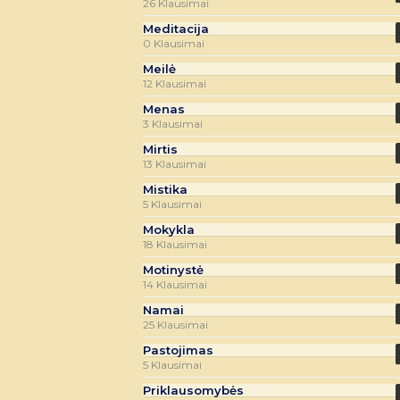
26 Klausimai
Meditacija
0 Klausimai
Meilė
12 Klausimai
Menas
3 Klausimai
Mirtis
13 Klausimai
Mistika
5 Klausimai
Mokykla
18 Klausimai
Motinystė
14 Klausimai
Namai
25 Klausimai
Pastojimas
5 Klausimai
Priklausomybės