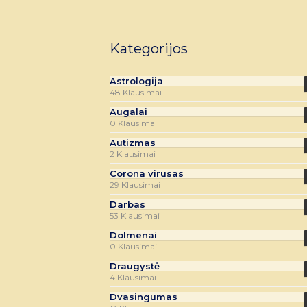
Kategorijos
Astrologija
48 Klausimai
Augalai
0 Klausimai
Autizmas
2 Klausimai
Corona virusas
29 Klausimai
Darbas
53 Klausimai
Dolmenai
0 Klausimai
Draugystė
4 Klausimai
Dvasingumas