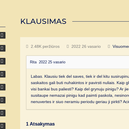
KLAUSIMAS
2.48K peržiūros
2022 26 vasario
Visuome
Rita
2022 25 vasario
Labas. Klausiu tiek del saves, tiek ir del kitu susirup
saskaitos gali buti nuhakintos ir pavirsti nuliais. Kaip g
visi bankai bus paliesti? Kaip del grynuju pinigu? Ar 
susitaupe nemazai pinigu kad paimti paskola, nesinor
nenuvertes ir siuo neramiu periodu geriau ji pirkti? Ac
1
Atsakymas