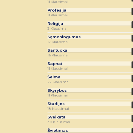
11 Klausimai
Profesija
11 Klausimai
Religija
3 Klausimai
Sąmoningumas
17 Klausimai
Santuoka
16 Klausimai
Sapnai
11 Klausimai
Šeima
27 Klausimai
Skyrybos
11 Klausimai
Studijos
18 Klausimai
Sveikata
30 Klausimai
Švietimas