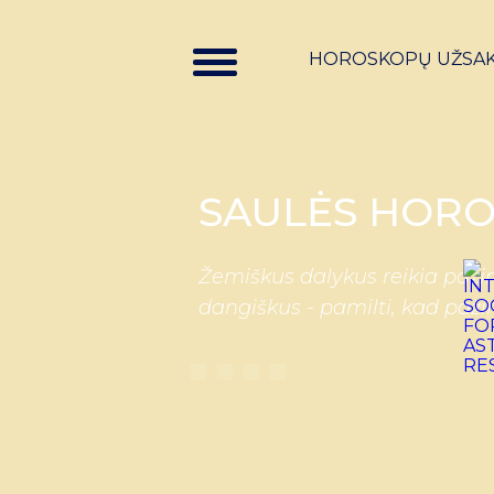
HOROSKOPŲ UŽSA
SAULĖS HORO
Žemiškus dalykus reikia pažin
dangiškus - pamilti, kad paži