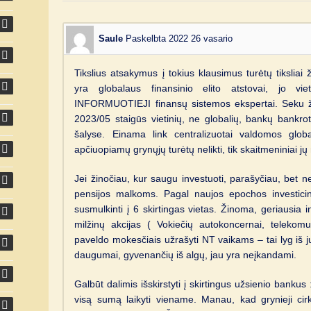
Saule
Paskelbta 2022 26 vasario
Tikslius atsakymus į tokius klausimus turėtų tiksliai
yra globalaus finansinio elito atstovai, jo viet
INFORMUOTIEJI finansų sistemos ekspertai. Seku ž
2023/05 staigūs vietinių, ne globalių, bankų bankro
šalyse. Einama link centralizuotai valdomos global
apčiuopiamų grynųjų turėtų nelikti, tik skaitmeniniai jų
Jei žinočiau, kur saugu investuoti, parašyčiau, bet n
pensijos malkoms. Pagal naujos epochos investiciniu
susmulkinti į 6 skirtingas vietas. Žinoma, geriausia i
milžinų akcijas ( Vokiečių autokoncernai, telekomu
paveldo mokesčiais užrašyti NT vaikams – tai lyg iš j
daugumai, gyvenančių iš algų, jau yra neįkandami.
Galbūt dalimis išskirstyti į skirtingus užsienio bankus
visą sumą laikyti viename. Manau, kad grynieji cirku