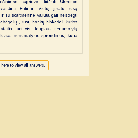
ešinimas sugriovė didžiulį Ukrainos
vendinti Putinui. Vietoj įprato rusų
ir su skaitmenine valiuta gali neišdegti
pabėgelių , rusų bankų blokadai, kurios
 ateitis turi vis daugiau- nenumatytų
aldžios nenumatytus sprendimus, kurie
 here to view all answers.