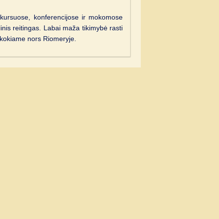
, kursuose, konferencijose ir mokomose
nis reitingas. Labai maža tikimybė rasti
ą kokiame nors Riomeryje.