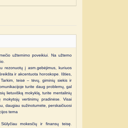
usmečio užtemimo poveikiui. Na užtemo
io.
au rezonuotų į asm.gebėjimus, kuriuos
išreikšta ir akcentuota horoskope. Išties,
 Tarkim, teisė – tėvų, giminių siekis ir
omunikacijoje turite daug problemų, gal
ių lietuvišką mokyklą, turite mentalinių
ų mokytojų vertinimų pradinėse. Visai
au, daugiau sužinotumėte, perskaičiuosi
cijos tema
Siūlyčiau mokesčių ir finansų teisę.