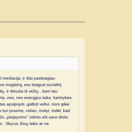
 mediacija, ir štai pasibaigiau
jos magistrą, esu baigusi socialinį
itų..ir išmuša iš vėžių…kam tau
erta..nes, nes energijos laiko, kantrybės
s apsipręsti..galbūt veltui..nors giliai
s turi prasmę..rašau, matyt, todėl, kad
žo „paspyrimo” vidinio eiti savo tikslo
as.. Skyrus Jūsų laiko ar ne