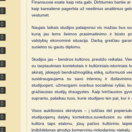
Finansuose esate kaip reta gabi. Dirbtumės banke ar k
kaip karealienė pagerbta už neeilinius analitinius ge
vestumėt.
Naujais laikais studijos palaipsniui vis mažiau bus sus
kurią jau lems šeimos prasimaitinimo ir būsto porei
valstybių ekonominė situacija. Darbą greičiau garan
susietos su gautu diplomu.
Studijos jau – bendros kultūros, prestižo reikalas. Vien
su tarptautiniais kontekstais ir kultūriniais-istoriniais b
akiratį, įskiepyti bendražmogišką etiką, suformuoti ve
susidraugaujama su savo interesų ir išsilavini
studijuojant, užmezgami svarbus socialiniai ryšiai, kuri
gražiausias studijų draugystes. Kaip tvirčiausios gyv
suprantu, palaikau tuos, kurie studijavo ten pat, kur ir 
Visos aukštosios skirstysis – į tuščias dėl popieriu
studijuojamų dalykų kontekstus,suvedusios su elitini
kultūra taps etalonu, jūsų pačios kultūriniu laipt
knibždėlynas atrodys komerciniu-rinkodariniu niekalu.