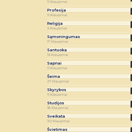
11 Klausimai
Profesija
11 Klausimai
Religija
3 Klausimai
Sąmoningumas
17 Klausimai
Santuoka
16 Klausimai
Sapnai
11 Klausimai
Šeima
27 Klausimai
Skyrybos
11 Klausimai
Studijos
18 Klausimai
Sveikata
30 Klausimai
Švietimas