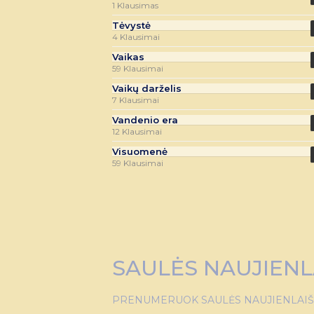
1 Klausimas
Tėvystė
4 Klausimai
Vaikas
59 Klausimai
Vaikų darželis
7 Klausimai
Vandenio era
12 Klausimai
Visuomenė
59 Klausimai
SAULĖS NAUJIENL
PRENUMERUOK SAULĖS NAUJIENLAIŠKĮ