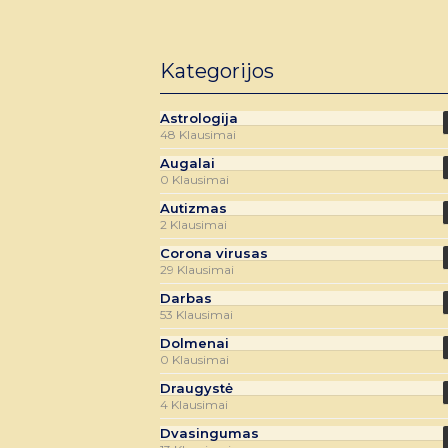
Kategorijos
Astrologija
48 Klausimai
Augalai
0 Klausimai
Autizmas
2 Klausimai
Corona virusas
29 Klausimai
Darbas
53 Klausimai
Dolmenai
0 Klausimai
Draugystė
4 Klausimai
Dvasingumas