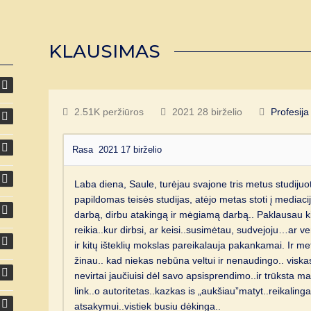
KLAUSIMAS
2.51K peržiūros
2021 28 birželio
Profesija
Rasa
2021 17 birželio
Laba diena, Saule, turėjau svajone tris metus studijuoti
papildomas teisės studijas, atėjo metas stoti į mediaci
darbą, dirbu atakingą ir mėgiamą darbą.. Paklausau k
reikia..kur dirbsi, ar keisi..susimėtau, sudvejoju…ar v
ir kitų išteklių mokslas pareikalauja pakankamai. Ir meta
žinau.. kad niekas nebūna veltui ir nenaudingo.. viska
nevirtai jaučiuisi dėl savo apsisprendimo..ir trūksta ma
link..o autoritetas..kazkas is „aukšiau”matyt..reikaling
atsakymui..vistiek busiu dėkinga..