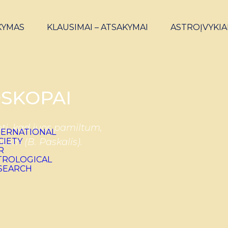
KYMAS
KLAUSIMAI – ATSAKYMAI
ASTROĮVYKIA
SKOPAI
ti, kad juos pamiltum,
ntum (B. Paskalis).