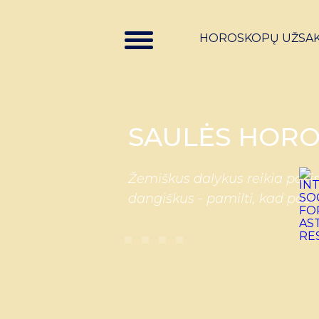
HOROSKOPŲ UŽSA
SAULĖS HORO
Žemiškus dalykus reikia pažin
dangiškus - pamilti, kad paži