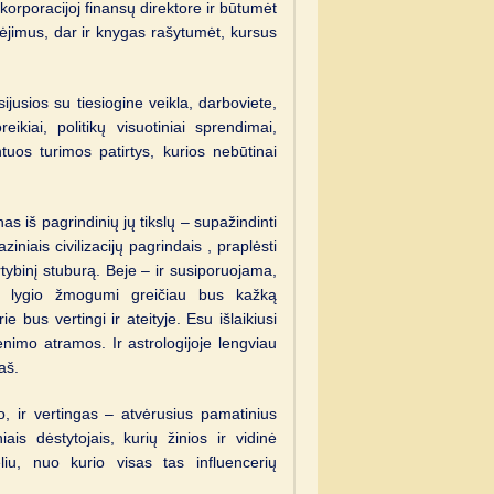
orporacijoj finansų direktore ir būtumėt
bėjimus, dar ir knygas rašytumėt, kursus
ijusios su tiesiogine veikla, darboviete,
kiai, politikų visuotiniai sprendimai,
tuos turimos patirtys, kurios nebūtinai
as iš pagrindinių jų tikslų – supažindinti
aziniais civilizacijų pagrindais , praplėsti
rtybinį stuburą. Beje – ir susiporuojama,
mo lygio žmogumi greičiau bus kažką
e bus vertingi ir ateityje. Esu išlaikiusi
enimo atramos. Ir astrologijoje lengviau
aš.
ko, ir vertingas – atvėrusius pamatinius
ais dėstytojais, kurių žinios ir vidinė
eliu, nuo kurio visas tas influencerių