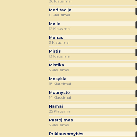
26 Klausimai
Meditacija
0 Klausimai
Meilė
12 Klausimai
Menas
3 Klausimai
Mirtis
13 Klausimai
Mistika
5 Klausimai
Mokykla
18 Klausimai
Motinystė
14 Klausimai
Namai
25 Klausimai
Pastojimas
5 Klausimai
Priklausomybės