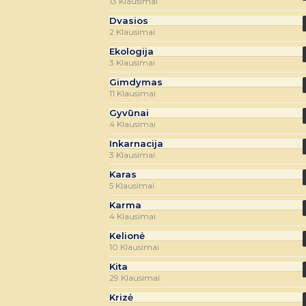
13 Klausimai
Dvasios
2 Klausimai
Ekologija
3 Klausimai
Gimdymas
11 Klausimai
Gyvūnai
4 Klausimai
Inkarnacija
3 Klausimai
Karas
5 Klausimai
Karma
4 Klausimai
Kelionė
10 Klausimai
Kita
29 Klausimai
Krizė