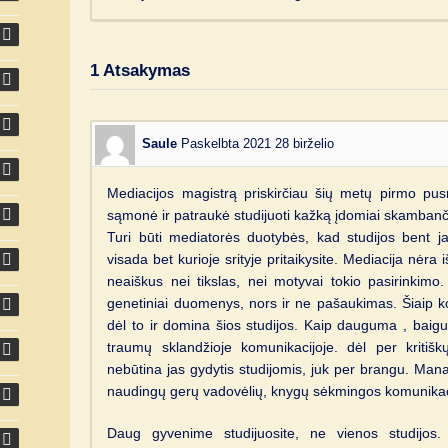
1
Atsakymas
Saule
Paskelbta 2021 28 birželio
Mediacijos magistrą priskirčiau šių metų pirmo p
sąmonė ir patraukė studijuoti kažką įdomiai skambanč
Turi būti mediatorės duotybės, kad studijos bent j
visada bet kurioje srityje pritaikysite. Mediacija nėra 
neaiškus nei tikslas, nei motyvai tokio pasirinkimo.
genetiniai duomenys, nors ir ne pašaukimas. Šiaip k
dėl to ir domina šios studijos. Kaip dauguma , baigus
traumų sklandžioje komunikacijoje. dėl per kritišk
nebūtina jas gydytis studijomis, juk per brangu. Man
naudingų gerų vadovėlių, knygų sėkmingos komunika
Daug gyvenime studijuosite, ne vienos studijos. 